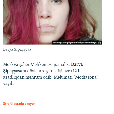
Darya Şipaçyova
Moskva şəhər Məhkəməsi jurnalist
Darya
Şipaçyova
nı dövlətə xəyanət işi üzrə 12 il
azadlıqdan məhrum edib. Məlumatı "Mediazona"
yayıb.
Ətraflı burada oxuyun