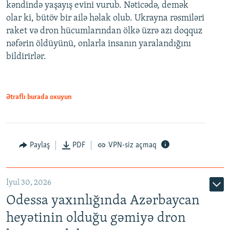
kəndində yaşayış evini vurub. Nəticədə, demək
olar ki, bütöv bir ailə həlak olub. Ukrayna rəsmiləri
raket və dron hücumlarından ölkə üzrə azı doqquz
nəfərin öldüyünü, onlarla insanın yaralandığını
bildirirlər.
Ətraflı burada oxuyun
Paylaş
PDF
VPN-siz açmaq
İyul 30, 2026
Odessa yaxınlığında Azərbaycan
heyətinin olduğu gəmiyə dron