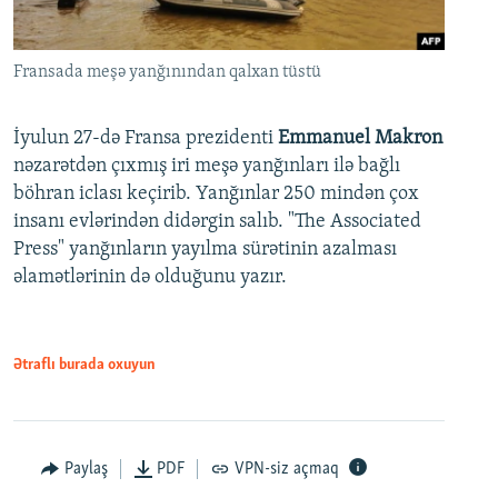
Fransada meşə yanğınından qalxan tüstü
İyulun 27-də Fransa prezidenti
Emmanuel Makron
nəzarətdən çıxmış iri meşə yanğınları ilə bağlı
böhran iclası keçirib. Yanğınlar 250 mindən çox
insanı evlərindən didərgin salıb. "The Associated
Press" yanğınların yayılma sürətinin azalması
əlamətlərinin də olduğunu yazır.
Ətraflı burada oxuyun
Paylaş
PDF
VPN-siz açmaq