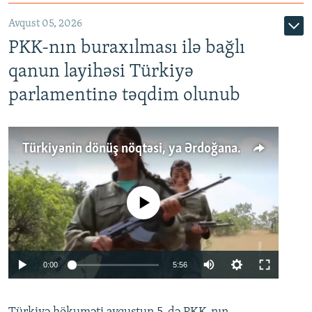
Avqust 05, 2026
PKK-nın buraxılması ilə bağlı
qanun layihəsi Türkiyə
parlamentinə təqdim olunub
Türkiyənin dönüş nöqtəsi, ya Ərdoğana üçüncü şans: PKK ilə qəfil barışıq nə deməkdir?
No media source currently available
Auto
0:00
5:56
240p
360p