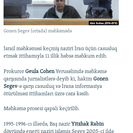
İNFOQRAFIKA
AZƏRBAYCAN ƏDƏBIYYATI KITABXANASI
MISSIYAMIZ
BIZI IZLƏ
KARIKATURA
İSLAM VƏ DEMOKRATIYA
PEŞƏ ETIKASI VƏ JURNALISTIKA STANDARTLARIMIZ
İZ - MƏDƏNIYYƏT PROQRAMI
MATERIALLARIMIZDAN ISTIFADƏ
Gonen Segev (ortada) məhkəmədə
AZADLIQRADIOSU MOBIL TELEFONUNUZDA
RFE/RL-in bütün saytları
BIZIMLƏ ƏLAQƏ
İsrail məhkəməsi keçmiş naziri İran üçün casusluq
etmək ittihamıyla 11 illik həbsə məhkum edib.
XƏBƏR BÜLLETENLƏRIMIZ
Prokuror
Geula Cohen
Yerusəlimdə məhkəmə
qarşısında jurnalistlərə deyib ki, hakim
Gonen
Segev
-ə qarşı casusluq və İrana informasiya
ötürülməsi ittihamları üzrə cəza kəsib.
Məhkəmə prosesi qapalı keçirilib.
1995-1996-cı illərdə, Baş nazir
Yitzhak Rabin
dövründə enerji naziri işləmiş Segev 2005-ci ildə