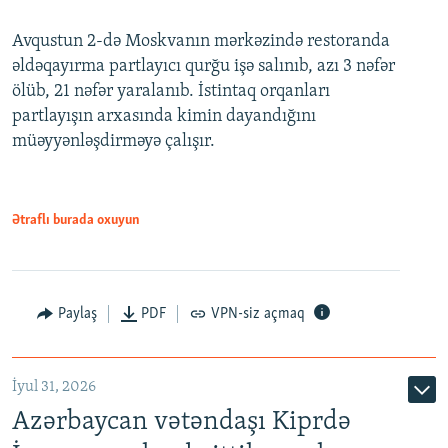
Avqustun 2-də Moskvanın mərkəzində restoranda
əldəqayırma partlayıcı qurğu işə salınıb, azı 3 nəfər
ölüb, 21 nəfər yaralanıb. İstintaq orqanları
partlayışın arxasında kimin dayandığını
müəyyənləşdirməyə çalışır.
Ətraflı burada oxuyun
Paylaş
PDF
VPN-siz açmaq
İyul 31, 2026
Azərbaycan vətəndaşı Kiprdə