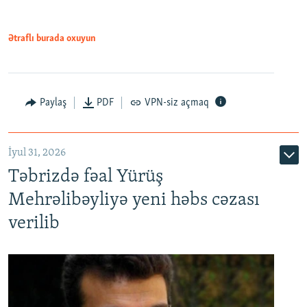
Ətraflı burada oxuyun
Paylaş
PDF
VPN-siz açmaq
İyul 31, 2026
Təbrizdə fəal Yürüş
Mehrəlibəyliyə yeni həbs cəzası
verilib