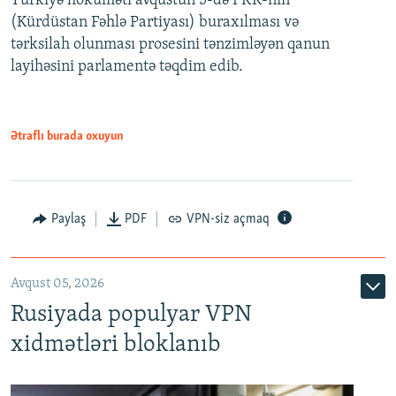
Türkiyə hökuməti avqustun 5-də PKK-nın
(Kürdüstan Fəhlə Partiyası) buraxılması və
480p
Auto
240p
360p
480p
tərksilah olunması prosesini tənzimləyən qanun
720p
layihəsini parlamentə təqdim edib.
720p
1080p
1080p
Ətraflı burada oxuyun
Paylaş
PDF
VPN-siz açmaq
Avqust 05, 2026
Rusiyada populyar VPN
xidmətləri bloklanıb