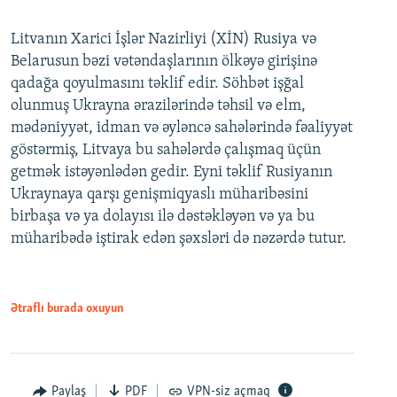
Litvanın Xarici İşlər Nazirliyi (XİN) Rusiya və
Belarusun bəzi vətəndaşlarının ölkəyə girişinə
qadağa qoyulmasını təklif edir. Söhbət işğal
olunmuş Ukrayna ərazilərində təhsil və elm,
mədəniyyət, idman və əyləncə sahələrində fəaliyyət
göstərmiş, Litvaya bu sahələrdə çalışmaq üçün
getmək istəyənlədən gedir. Eyni təklif Rusiyanın
Ukraynaya qarşı genişmiqyaslı müharibəsini
birbaşa və ya dolayısı ilə dəstəkləyən və ya bu
müharibədə iştirak edən şəxsləri də nəzərdə tutur.
Ətraflı burada oxuyun
Paylaş
PDF
VPN-siz açmaq