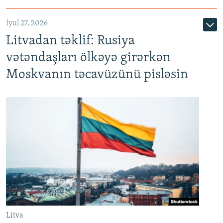
İyul 27, 2026
Litvadan təklif: Rusiya
vətəndaşları ölkəyə girərkən
Moskvanın təcavüzünü pisləsin
Litva