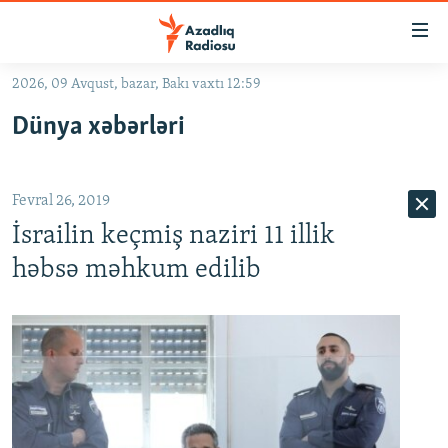
Keçid
linkləri
Əsas
2026, 09 Avqust, bazar, Bakı vaxtı 12:59
məzmuna
GÜNDƏM
Dünya xəbərləri
qayıt
#İZAHLA
Əsas
KORRUPSIOMETR
naviqasiyaya
Fevral 26, 2019
qayıt
#ƏSLINDƏ
Axtarışa
İsrailin keçmiş naziri 11 illik
FƏRQƏ BAX
keç
həbsə məhkum edilib
QANUNI DOĞRU
ARAŞDIRMA
MULTIMEDIA
RADIO ARXIV
VIDEO
HAQQIMIZDA
FOTOQALEREYA
OXU ZALI