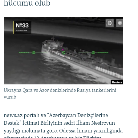
hücumu olub
Ukrayna Qara və Azov dənizlərində Rusiya tankerlərini
vurub
news.az portalı və "Azərbaycan Dənizçilərinə
Dəstək" İctimai Birliyinin sədri İlham Nəsirovun
yaydığı məlumata görə, Odessa limanı yaxınlığında