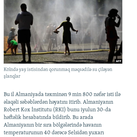
Kölndə yay istisindən qorunmaq məqsədilə su çiləyən
şlanqlar
Bu il Almaniyada təxminən 9 min 800 nəfər isti ilə
əlaqəli səbəblərdən həyatını itirib. Almaniyanın
Robert Kox İnstitutu (RKI) bunu iyulun 30-da
həftəlik hesabatında bildirib. Bu arada
Almaniyanın bir sıra bölgələrində havanın
temperaturunun 40 dərəcə Selsidən yuxarı