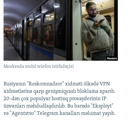
Moskvada mobil telefon istifadəçisi
Rusiyanın "Roskomnadzor" xidməti ölkədə VPN
xidmətlərinə qarşı genişmiqyaslı bloklama aparıb.
20-dən çox populyar hostinq provayderinin IP
ünvanları məhdudlaşdırılıb. Bu barədə "Eksployt"
və "Agentstvo" Telegram kanalları məlumat yayıb.