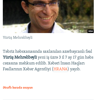
Yürüş Mehrəlibəyli
Təbriz həbsxanasında saxlanılan azərbaycanlı fəal
Yürüş Mehrəlibəyli
yeni iş üzrə 3 il 7 ay 17 gün həbs
cəzasına məhkum edilib. Xəbəri İnsan Haqları
Fəallarının Xəbər Agentliyi (
HRANA
) yayıb.
Ətraflı burada oxuyun