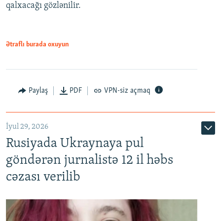
qalxacağı gözlənilir.
Ətraflı burada oxuyun
Paylaş
PDF
VPN-siz açmaq
İyul 29, 2026
Rusiyada Ukraynaya pul
göndərən jurnalistə 12 il həbs
cəzası verilib