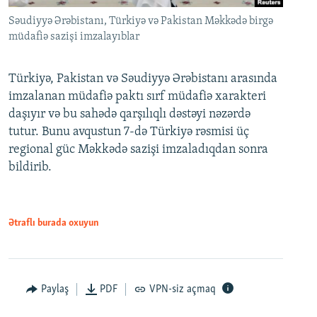
Səudiyyə Ərəbistanı, Türkiyə və Pakistan Məkkədə birgə
müdafiə sazişi imzalayıblar
Türkiyə, Pakistan və Səudiyyə Ərəbistanı arasında
imzalanan müdafiə paktı sırf müdafiə xarakteri
daşıyır və bu sahədə qarşılıqlı dəstəyi nəzərdə
tutur. Bunu avqustun 7-də Türkiyə rəsmisi üç
regional güc Məkkədə sazişi imzaladıqdan sonra
bildirib.
Ətraflı burada oxuyun
Paylaş
PDF
VPN-siz açmaq