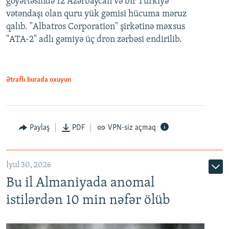
göyərtəsində 12 Azərbaycan və bir Türkiyə
vətəndaşı olan quru yük gəmisi hücuma məruz
qalıb. "Albatros Corporation" şirkətinə məxsus
"ATA-2" adlı gəmiyə üç dron zərbəsi endirilib.
Ətraflı burada oxuyun
Paylaş
PDF
VPN-siz açmaq
İyul 30, 2026
Bu il Almaniyada anomal
istilərdən 10 min nəfər ölüb