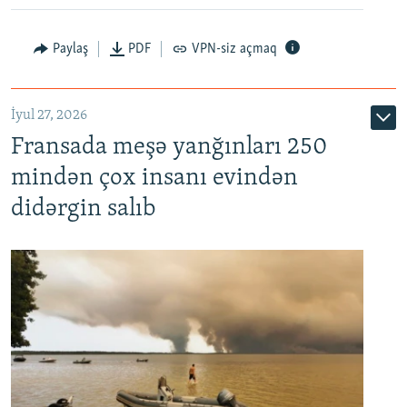
Paylaş
PDF
VPN-siz açmaq
İyul 27, 2026
Fransada meşə yanğınları 250
mindən çox insanı evindən
didərgin salıb