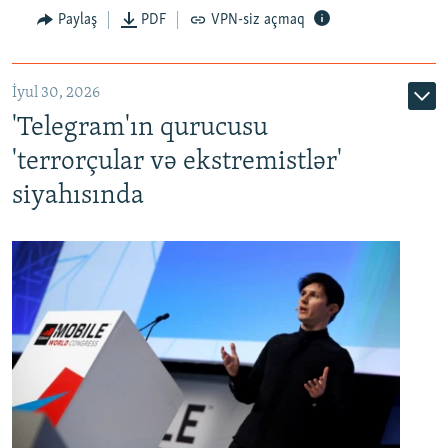
Paylaş
PDF
VPN-siz açmaq
İyul 30, 2026
'Telegram'ın qurucusu
'terrorçular və ekstremistlər'
siyahısında