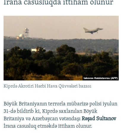
İrana casusluqda ittiham olunur
Kiprdə Akrotiri Hərbi Hava Qüvvələri bazası
Böyük Britaniyanın terrorla mübarizə polisi iyulun
31-də bildirib ki, Kiprdə saxlanılan Böyük
Britaniya və Azərbaycan vətəndaşı
Rəşad Sultanov
İrana casusluq etməkdə ittiham olunur.