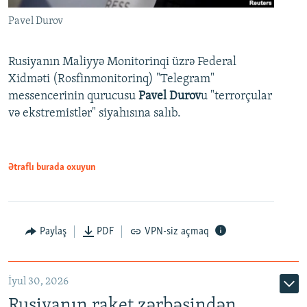
Pavel Durov
Rusiyanın Maliyyə Monitorinqi üzrə Federal
Xidməti (Rosfinmonitorinq) "Telegram"
messencerinin qurucusu
Pavel Durov
u "terrorçular
və ekstremistlər" siyahısına salıb.
Ətraflı burada oxuyun
Paylaş
PDF
VPN-siz açmaq
İyul 30, 2026
Rusiyanın raket zərbəsindən