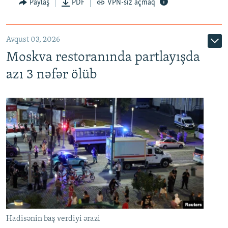
Paylaş
PDF
VPN-siz açmaq
Avqust 03, 2026
Moskva restoranında partlayışda
azı 3 nəfər ölüb
Hadisənin baş verdiyi ərazi