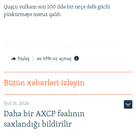
Quşçu vulkanı son 100 ildə bir neçə dəfə güclü
püskürməyə məruz qalıb.
Paylaş
VPN-siz açmaq
Bütün xəbərləri izləyin
İyul 31, 2026
Daha bir AXCP fəalının
saxlandığı bildirilir