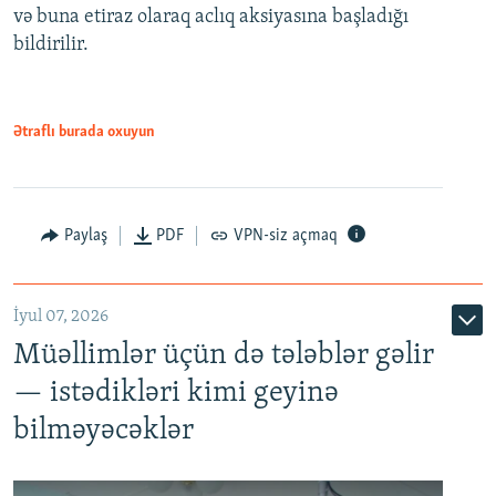
və buna etiraz olaraq aclıq aksiyasına başladığı
1080p
bildirilir.
Ətraflı burada oxuyun
Paylaş
PDF
VPN-siz açmaq
İyul 07, 2026
Müəllimlər üçün də tələblər gəlir
— istədikləri kimi geyinə
bilməyəcəklər