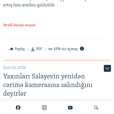
artıq tam aradan qaldırılıb.
Ətraflı burada oxuyun
Paylaş
PDF
VPN-siz açmaq
İyun 25, 2026
Yaxınları Salayevin yenidən
cərimə kamerasına salındığını
deyirlər