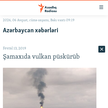
Keçid
linkləri
Əsas
2026, 06 Avqust, cümə axşamı, Bakı vaxtı 09:19
məzmuna
GÜNDƏM
Azərbaycan xəbərləri
qayıt
#İZAHLA
Əsas
KORRUPSIOMETR
naviqasiyaya
Fevral 13, 2019
qayıt
#ƏSLINDƏ
Axtarışa
Şamaxıda vulkan püskürüb
FƏRQƏ BAX
keç
QANUNI DOĞRU
ARAŞDIRMA
MULTIMEDIA
RADIO ARXIV
VIDEO
HAQQIMIZDA
FOTOQALEREYA
OXU ZALI