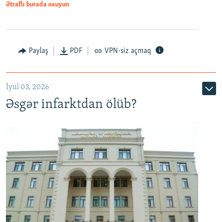
Ətraflı burada oxuyun
Auto
240p
360p
480p
Paylaş
PDF
VPN-siz açmaq
720p
1080p
İyul 03, 2026
Əsgər infarktdan ölüb?