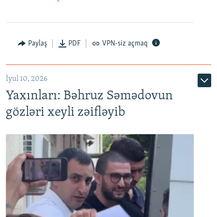
Paylaş
PDF
VPN-siz açmaq
İyul 10, 2026
Yaxınları: Bəhruz Səmədovun
gözləri xeyli zəifləyib