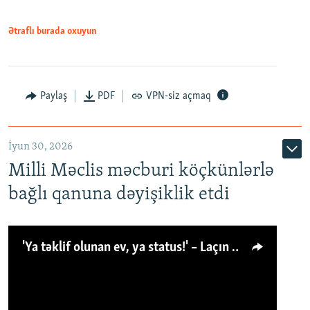
Ətraflı burada oxuyun
Paylaş
PDF
VPN-siz açmaq
İyun 30, 2026
Milli Məclis məcburi köçkünlərlə
bağlı qanuna dəyişiklik etdi
'Ya təklif olunan ev, ya status!' – Laçın köçkünü: 'Laçından başqa heç hara!'