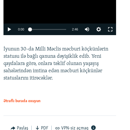
Auto
0:00
2:46
240p
İyunun 30-da Milli Məclis məcburi köçkünlərin
360p
statusu ilə bağlı qanuna dəyişiklik edib. Yeni
480p
qaydalara görə, onlara təklif olunan yaşayış
720p
sahələrindən imtina edən məcburi köçkünlər
statuslarını itirəcəklər.
1080p
Ətraflı burada oxuyun
Auto
240p
360p
480p
Paylaş
PDF
VPN-siz açmaq