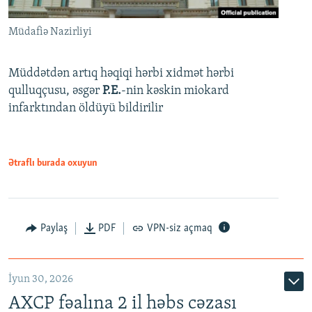
Müdafiə Nazirliyi
Müddətdən artıq həqiqi hərbi xidmət hərbi
qulluqçusu, əsgər
P.E.
-nin kəskin miokard
infarktından öldüyü bildirilir
Ətraflı burada oxuyun
Paylaş
PDF
VPN-siz açmaq
İyun 30, 2026
AXCP fəalına 2 il həbs cəzası