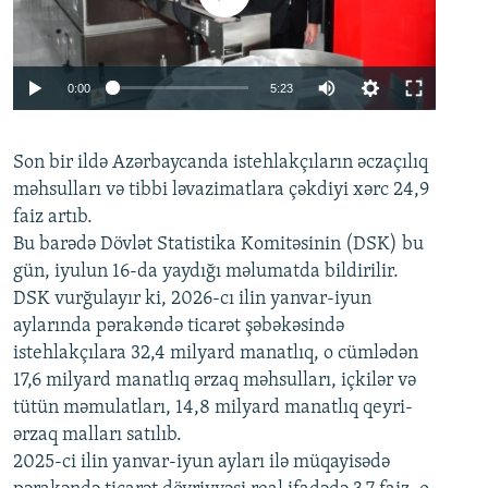
Auto
0:00
5:23
240p
Son bir ildə Azərbaycanda istehlakçıların
360p
əczaçılıq
məhsulları və tibbi ləvazimatlara çəkdiyi xərc 24,9
480p
Auto
240p
360p
480p
faiz artıb.
720p
Bu barədə Dövlət Statistika Komitəsinin (DSK) bu
720p
1080p
gün, iyulun 16-da yaydığı məlumatda bildirilir.
1080p
DSK vurğulayır ki, 2026-cı ilin yanvar-iyun
aylarında pərakəndə ticarət şəbəkəsində
istehlakçılara 32,4 milyard manatlıq, o cümlədən
17,6 milyard manatlıq ərzaq məhsulları, içkilər və
tütün məmulatları, 14,8 milyard manatlıq qeyri-
ərzaq malları satılıb.
2025-ci ilin yanvar-iyun ayları ilə müqayisədə