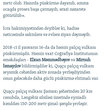
metr olub. Hazırda püskürmə dayanıb, amma
ocaqda proses başa çatmayıb, ərazi nəzarətə
götürülüb».
İcra hakimiyyətindən deyiblər ki, hadisə
nəticəsində sakinlərə və evlərə ziyan dəyməyib.
2018-ci il yanvarın 16-da da həmin palçıq vulkanı
püskürmüşdü. Həmin vaxt Coğrafiya İnstitutunun
əməkdaşları -
Elxan Məmmədbəyov
və
Mirnuh
İsmayılov
bildirmişdilər ki, Quşçu palçıq vulkanı
seysmik cəhətdən aktiv zonada yerləşdiyindən
onun gələcəkdə daha güclü püskürmə ehtimalı var.
Quşçu palçıq vulkanı Şamaxı şəhərindən 20 km
cənubda, Ləngəbiz silsiləsi üzərində eyniadlı
kənddən 150-200 metr şimal-şərqdə yerləşir.