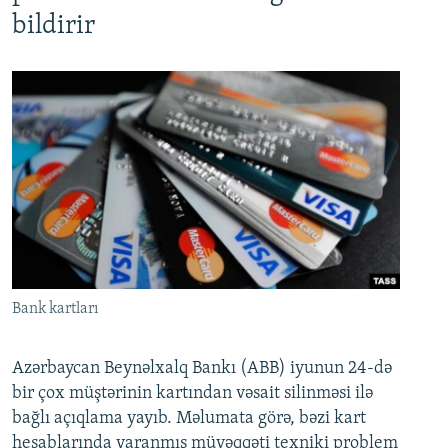
bildirir
Bank kartları
Azərbaycan Beynəlxalq Bankı (ABB) iyunun 24-də
bir çox müştərinin kartından vəsait silinməsi ilə
bağlı açıqlama yayıb. Məlumata görə, bəzi kart
hesablarında yaranmış müvəqqəti texniki problem