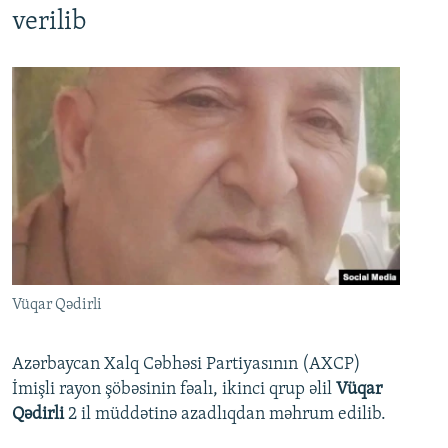
verilib
Vüqar Qədirli
Azərbaycan Xalq Cəbhəsi Partiyasının (AXCP)
İmişli rayon şöbəsinin fəalı, ikinci qrup əlil
Vüqar
Qədirli
2 il müddətinə azadlıqdan məhrum edilib.