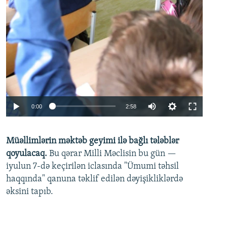
Auto
0:00
2:58
240p
Müəllimlərin məktəb geyimi ilə bağlı tələblər
360p
qoyulacaq.
Bu qərar Milli Məclisin bu gün —
480p
iyulun 7-də keçirilən iclasında "Ümumi təhsil
720p
haqqında" qanuna təklif edilən dəyişikliklərdə
əksini tapıb.
1080p