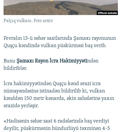
İNFOQRAFIKA
AZƏRBAYCAN ƏDƏBIYYATI KITABXANASI
MISSIYAMIZ
BIZI IZLƏ
KARIKATURA
İSLAM VƏ DEMOKRATIYA
PEŞƏ ETIKASI VƏ JURNALISTIKA STANDARTLARIMIZ
Palçıq vulkanı. Foto arxiv
İZ - MƏDƏNIYYƏT PROQRAMI
MATERIALLARIMIZDAN ISTIFADƏ
AZADLIQRADIOSU MOBIL TELEFONUNUZDA
RFE/RL-in bütün saytları
Fevralın 13-ü səhər saatlarında Şamaxı rayonunun
Quşçu kəndində vulkan püskürməsi baş verib.
BIZIMLƏ ƏLAQƏ
XƏBƏR BÜLLETENLƏRIMIZ
Bunu
Şamaxı Rayon İcra Hakimiyyəti
ndən
bildiriblər.
İcra hakimiyyətindən Quşçu kənd ərazi icra
nümayəndəsinə istinadən bildirilib ki, vulkan
kənddən 150 metr kənarda, əkin sahələrinə yaxın
ərazidə yerləşir.
«Hadisənin səhər saat 6 radələrində baş verdiyi
deyilir, püskürmənin hündurlüyü təxminən 4-5