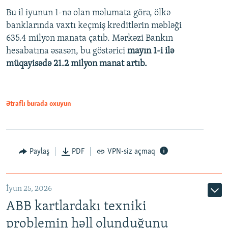
Bu il iyunun 1-nə olan məlumata görə, ölkə
360p
banklarında vaxtı keçmiş kreditlərin məbləği
480p
635.4 milyon manata çatıb. Mərkəzi Bankın
720p
hesabatına əsasən, bu göstərici
mayın 1-i ilə
müqayisədə 21.2 milyon manat artıb.
1080p
Ətraflı burada oxuyun
Auto
240p
360p
480p
Paylaş
PDF
VPN-siz açmaq
720p
1080p
İyun 25, 2026
ABB kartlardakı texniki
problemin həll olunduğunu