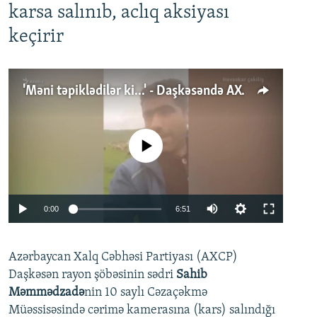
karsa salınıb, aclıq aksiyası
keçirir
'Məni təpiklədilər ki...' - Daşkəsəndə AXCP fəalının yaxınları onun həbsinə etiraz edirlər
No media source currently available
Auto
0:00
6:51
240p
Azərbaycan Xalq Cəbhəsi Partiyası (AXCP)
360p
Daşkəsən rayon şöbəsinin sədri
Sahib
480p
Auto
240p
360p
480p
Məmmədzadə
nin 10 saylı Cəzaçəkmə
720p
Müəssisəsində cərimə kamerasına (kars) salındığı
720p
1080p