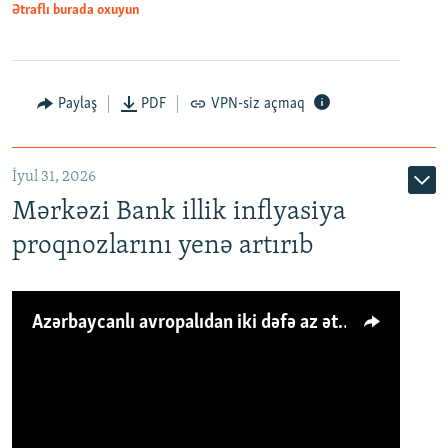
Ətraflı burada oxuyun
Paylaş
PDF
VPN-siz açmaq
İyul 31, 2026
Mərkəzi Bank illik inflyasiya
proqnozlarını yenə artırıb
Azərbaycanlı avropalıdan iki dəfə az ət yeyir, amma... 'Qiymət artımı qaçılmazdır'