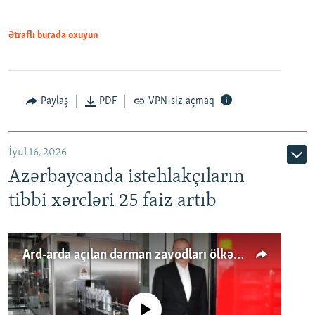
Ətraflı burada oxuyun
Paylaş
PDF
VPN-siz açmaq
İyul 16, 2026
Azərbaycanda istehlakçıların
tibbi xərcləri 25 faiz artıb
Ard-arda açılan dərman zavodları ölkənin tələbatını ödəyirmi?
No media source currently available