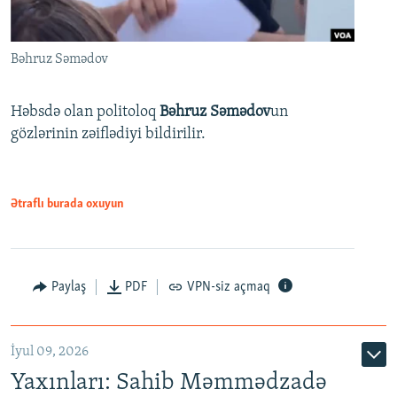
Bəhruz Səmədov
Həbsdə olan politoloq
Bəhruz Səmədov
un
gözlərinin zəiflədiyi bildirilir.
Ətraflı burada oxuyun
Paylaş
PDF
VPN-siz açmaq
İyul 09, 2026
Yaxınları: Sahib Məmmədzadə