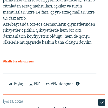
pərakəndə ticarət dövriyyəsi real ifadədə 3,7 faiz, o
cümlədən ərzaq məhsulları, içkilər və tütün
məmulatları üzrə 1,4 faiz, qeyri-ərzaq malları üzrə
6,5 faiz artıb.
Azərbaycanda tez-tez dərmanların qiymətlərindən
şikayətlər eşidilir. Şikayətlərdə həm bir çox
dərmanların keyfiyyətsiz olduğu, həm də qonşu
ölkələrlə müqayisədə kəskin baha olduğu deyilir.
Ətraflı burada oxuyun
Paylaş
PDF
VPN-siz açmaq
İyul 13, 2026