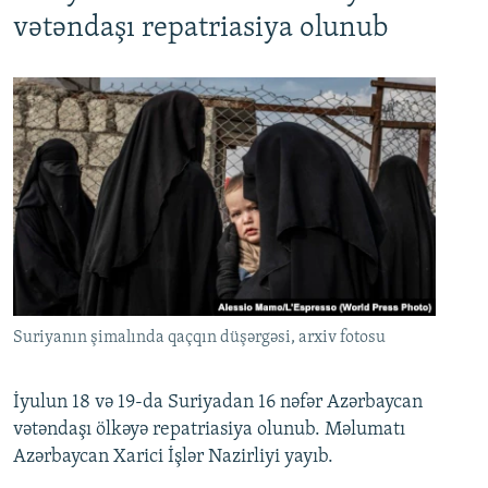
720p
1080p
vətəndaşı repatriasiya olunub
Suriyanın şimalında qaçqın düşərgəsi, arxiv fotosu
İyulun 18 və 19-da Suriyadan 16 nəfər Azərbaycan
vətəndaşı ölkəyə repatriasiya olunub. Məlumatı
Azərbaycan Xarici İşlər Nazirliyi yayıb.