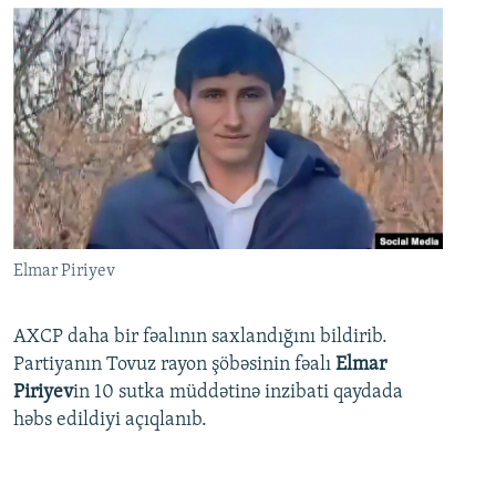
Elmar Piriyev
AXCP daha bir fəalının saxlandığını bildirib.
Partiyanın Tovuz rayon şöbəsinin fəalı
Elmar
Piriyev
in 10 sutka müddətinə inzibati qaydada
həbs edildiyi açıqlanıb.