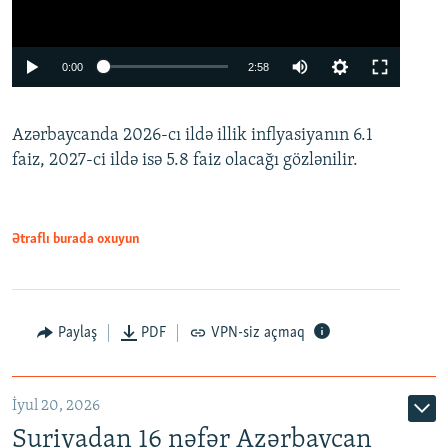
Auto
0:00
2:58
240p
Azərbaycanda 2026-cı ildə illik inflyasiyanın 6.1
360p
faiz, 2027-ci ildə isə 5.8 faiz olacağı gözlənilir.
480p
720p
1080p
Ətraflı burada oxuyun
Paylaş
PDF
VPN-siz açmaq
İyul 20, 2026
Auto
240p
360p
480p
Suriyadan 16 nəfər Azərbaycan