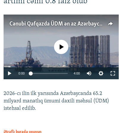
artımı cəmi 0.8 faiz olub
Cənubi Qafqazda ÜDM ən az Azərbaycanda artır: Qonşuları niyə Bakını qabaqlaya bilir?
No media source currently available
Auto
0:00
4:00
240p
2026-cı ilin ilk yarısında Azərbaycanda 65.2
360p
milyard manatlıq ümumi daxili məhsul (ÜDM)
480p
Auto
240p
360p
480p
istehsal edilib.
720p
720p
1080p
1080p
Ətraflı burada oxuyun