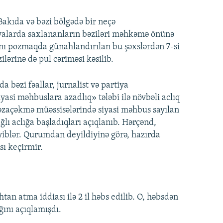
 Bakıda və bəzi bölgədə bir neçə
siyalarda saxlananların bəziləri məhkəmə önünə
sını pozmaqda günahlandırılan bu şəxslərdən 7-si
ilərinə də pul cəriməsi kəsilib.
a bəzi fəallar, jurnalist və partiya
si məhbuslara azadlıq» tələbi ilə növbəli aclıq
 cəzaçəkmə müəssisələrində siyasi məhbus sayılan
lı aclığa başladıqları açıqlanıb. Hərçənd,
yiblər. Qurumdan deyildiyinə görə, hazırda
sı keçirmir.
htan atma iddiası ilə 2 il həbs edilib. O, həbsdən
ğını açıqlamışdı.