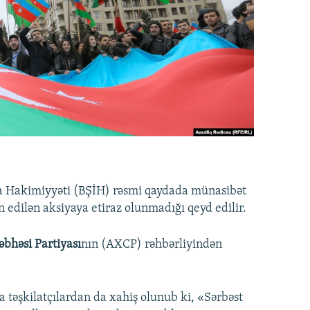
ra Hakimiyyəti (BŞİH) rəsmi qaydada münasibət
 edilən aksiyaya etiraz olunmadığı qeyd edilir.
bhəsi Partiyası
nın (AXCP) rəhbərliyindən
 təşkilatçılardan da xahiş olunub ki, «Sərbəst