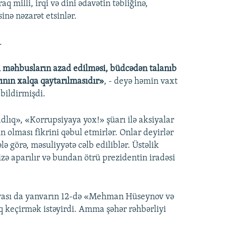
milli, irqi və dini ədavətin təbliğinə,
inə nəzarət etsinlər.
.
 məhbusların azad edilməsi, büdcədən talanıb
rının xalqa qaytarılmasıdır»
, - deyə həmin vaxt
bildirmişdi.
dlıq», «Korrupsiyaya yox!» şüarı ilə aksiyalar
n olması fikrini qəbul etmirlər. Onlar deyirlər
lə görə, məsuliyyətə cəlb ediliblər. Üstəlik
izə aparılır və bundan ötrü prezidentin iradəsi
iyası da yanvarın 12-də «Mehman Hüseynov və
nq keçirmək istəyirdi. Amma şəhər rəhbərliyi