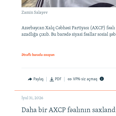
Zamin Salayev
Azərbaycan Xalq Cəbhəsi Partiyası (AXCP) fəalı
azadlığa çıxıb. Bu barədə siyasi fəallar sosial ş
Ətraflı burada oxuyun
Paylaş
PDF
VPN-siz açmaq
İyul 31, 2026
Daha bir AXCP fəalının saxlandığ