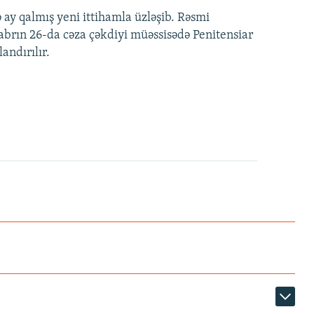
ay qalmış yeni ittihamla üzləşib. Rəsmi
brın 26-da cəza çəkdiyi müəssisədə Penitensiar
ndırılır.