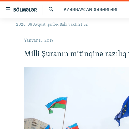
Keçid
AZƏRBAYCAN XƏBƏRLƏRI
BÖLMƏLƏR
linkləri
Axtar
Əsas
2026, 08 Avqust, şənbə, Bakı vaxtı 21:32
GÜNDƏM
məzmuna
#İZAHLA
qayıt
Yanvar 15, 2019
Əsas
KORRUPSIOMETR
naviqasiyaya
Milli Şuranın mitinqinə razılıq 
#ƏSLINDƏ
qayıt
Axtarışa
FƏRQƏ BAX
keç
QANUNI DOĞRU
ARAŞDIRMA
MULTIMEDIA
RADIO ARXIV
VIDEO
HAQQIMIZDA
FOTOQALEREYA
OXU ZALI