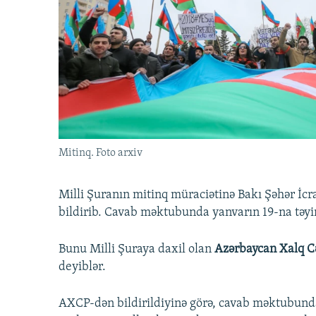
İNFOQRAFIKA
AZƏRBAYCAN ƏDƏBIYYATI KITABXANASI
MISSIYAMIZ
KARIKATURA
İSLAM VƏ DEMOKRATIYA
PEŞƏ ETIKASI VƏ JURNALISTIKA
STANDARTLARIMIZ
İZ - MƏDƏNIYYƏT PROQRAMI
MATERIALLARIMIZDAN ISTIFADƏ
AZADLIQRADIOSU MOBIL TELEFONUNUZDA
BIZIMLƏ ƏLAQƏ
XƏBƏR BÜLLETENLƏRIMIZ
Mitinq. Foto arxiv
Milli Şuranın mitinq müraciətinə Bakı Şəhər İc
bildirib. Cavab məktubunda yanvarın 19-na təyin
Bunu Milli Şuraya daxil olan
Azərbaycan Xalq Cə
deyiblər.
AXCP-dən bildirildiyinə görə, cavab məktubunda