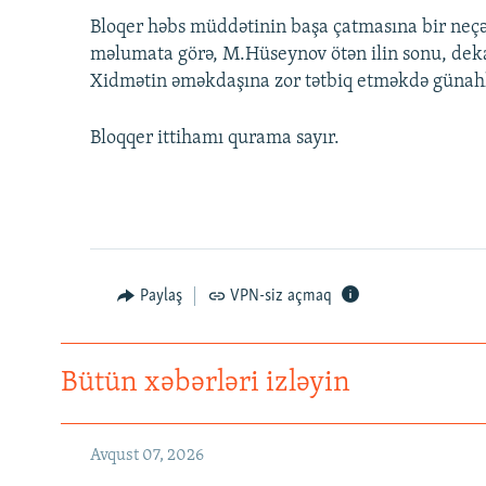
Bloqer həbs müddətinin başa çatmasına bir neçə 
məlumata görə, M.Hüseynov ötən ilin sonu, deka
Xidmətin əməkdaşına zor tətbiq etməkdə günahla
Bloqqer ittihamı qurama sayır.
Paylaş
VPN-siz açmaq
Bütün xəbərləri izləyin
Avqust 07, 2026