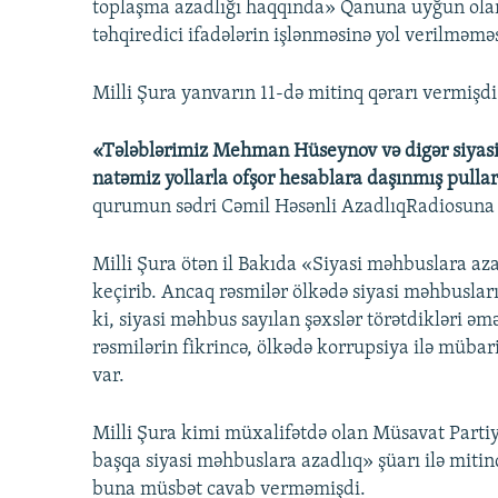
toplaşma azadlığı haqqında» Qanuna uyğun olaraq 
təhqiredici ifadələrin işlənməsinə yol verilməməs
Milli Şura yanvarın 11-də mitinq qərarı vermişdi
«Tələblərimiz Mehman Hüseynov və digər siyasi
natəmiz yollarla ofşor hesablara daşınmış pulla
qurumun sədri Cəmil Həsənli AzadlıqRadiosuna 
Milli Şura ötən il Bakıda «Siyasi məhbuslara aza
keçirib. Ancaq rəsmilər ölkədə siyasi məhbusları
ki, siyasi məhbus sayılan şəxslər törətdikləri əmə
rəsmilərin fikrincə, ölkədə korrupsiya ilə mübar
var.
Milli Şura kimi müxalifətdə olan Müsavat Part
başqa siyasi məhbuslara azadlıq» şüarı ilə miti
buna müsbət cavab verməmişdi.