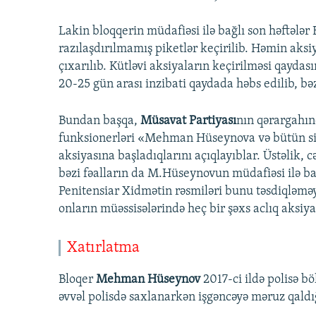
Lakin bloqqerin müdafiəsi ilə bağlı son həftələr
razılaşdırılmamış piketlər keçirilib. Həmin ak
çıxarılıb. Kütləvi aksiyaların keçirilməsi qayda
20-25 gün arası inzibati qaydada həbs edilib, bəz
Bundan başqa,
Müsavat Partiyası
nın qərargahınd
funksionerləri «Mehman Hüseynova və bütün siya
aksiyasına başladıqlarını açıqlayıblar. Üstəlik,
bəzi fəalların da M.Hüseynovun müdafiəsi ilə bağ
Penitensiar Xidmətin rəsmiləri bunu təsdiqləmə
onların müəssisələrində heç bir şəxs aclıq aksiya
Xatırlatma
Bloqer
Mehman Hüseynov
2017-ci ildə polisə bö
əvvəl polisdə saxlanarkən işgəncəyə məruz qaldı