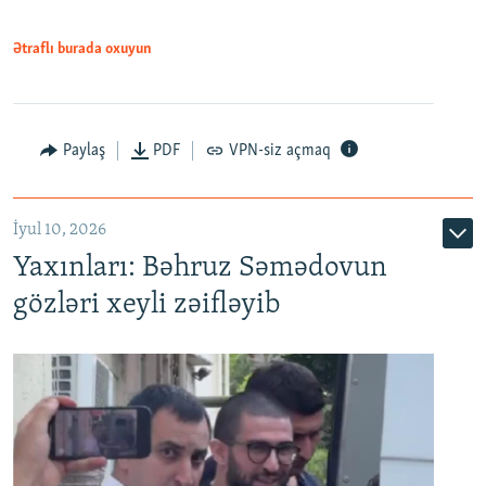
1080p
Ətraflı burada oxuyun
Paylaş
PDF
VPN-siz açmaq
İyul 10, 2026
Yaxınları: Bəhruz Səmədovun
gözləri xeyli zəifləyib