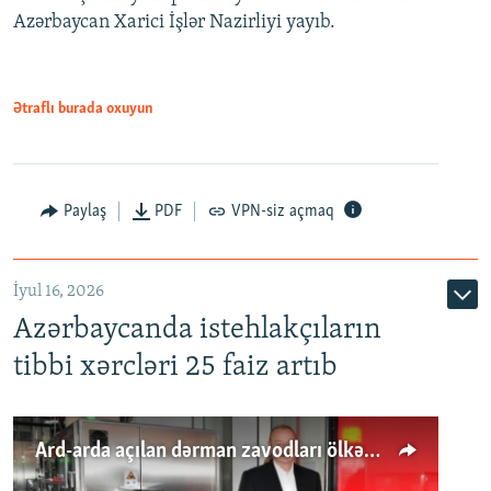
Azərbaycan Xarici İşlər Nazirliyi yayıb.
Ətraflı burada oxuyun
Paylaş
PDF
VPN-siz açmaq
İyul 16, 2026
Azərbaycanda istehlakçıların
tibbi xərcləri 25 faiz artıb
Ard-arda açılan dərman zavodları ölkənin tələbatını ödəyirmi?