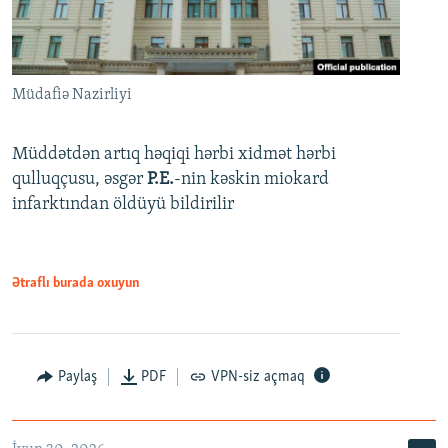
Müdafiə Nazirliyi
Müddətdən artıq həqiqi hərbi xidmət hərbi
qulluqçusu, əsgər
P.E.
-nin kəskin miokard
infarktından öldüyü bildirilir
Ətraflı burada oxuyun
Paylaş
PDF
VPN-siz açmaq