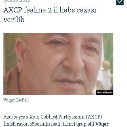
İyun 30, 2026
AXCP fəalına 2 il həbs cəzası
verilib
Vüqar Qədirli
Azərbaycan Xalq Cəbhəsi Partiyasının (AXCP)
İmişli rayon şöbəsinin fəalı, ikinci qrup əlil
Vüqar