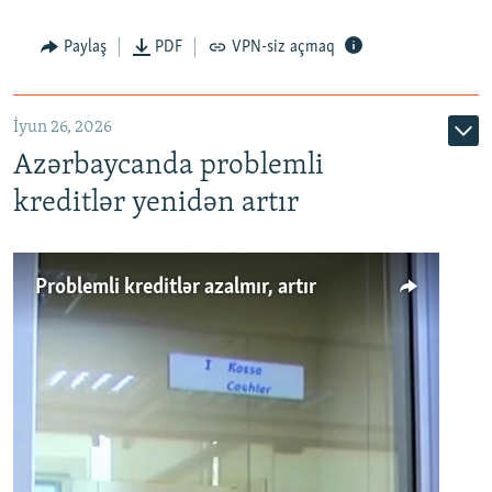
Auto
240p
360p
480p
Paylaş
PDF
VPN-siz açmaq
720p
1080p
İyun 26, 2026
Azərbaycanda problemli
kreditlər yenidən artır
Problemli kreditlər azalmır, artır