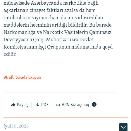
müqayisədə Azərbaycanda narkotiklə bağlı
aşkarlanan cinayət faktları azalsa da həm
tutulanların sayının, həm də müsadirə edilən
maddələrin həcminin artdığı bildirilir. Bu barədə
Narkomanlığa və Narkotik Vasitələrin Qanunsuz
Dövriyyəsinə Qarşı Mübarizə üzrə Dövlət
Komissiyasının İşçi Qrupunun məlumatında qeyd
edilir.
Ətraflı burada oxuyun
Paylaş
PDF
VPN-siz açmaq
İyul 10, 2026