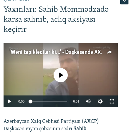
Yaxınları: Sahib Məmmədzadə
karsa salınıb, aclıq aksiyası
keçirir
'Məni təpiklədilər ki...' - Daşkəsəndə AXCP fəalının yaxınları onun həbsinə etiraz edirlər
No media source currently available
Auto
0:00
6:51
240p
Azərbaycan Xalq Cəbhəsi Partiyası (AXCP)
360p
Daşkəsən rayon şöbəsinin sədri
Sahib
480p
Auto
240p
360p
480p