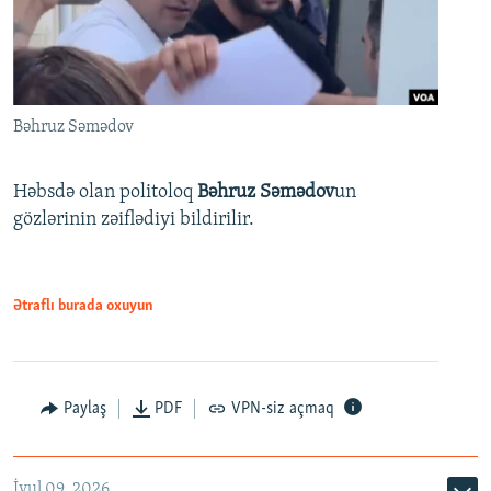
Bəhruz Səmədov
Həbsdə olan politoloq
Bəhruz Səmədov
un
gözlərinin zəiflədiyi bildirilir.
Ətraflı burada oxuyun
Paylaş
PDF
VPN-siz açmaq
İyul 09, 2026