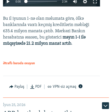
Auto
0:00
2:34
240p
Bu il iyunun 1-nə olan məlumata görə, ölkə
360p
banklarında vaxtı keçmiş kreditlərin məbləği
480p
635.4 milyon manata çatıb. Mərkəzi Bankın
720p
hesabatına əsasən, bu göstərici
mayın 1-i ilə
müqayisədə 21.2 milyon manat artıb.
1080p
Ətraflı burada oxuyun
Auto
240p
360p
480p
Paylaş
PDF
VPN-siz açmaq
720p
1080p
İyun 25, 2026