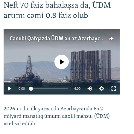
Neft 70 faiz bahalaşsa da, ÜDM
artımı cəmi 0.8 faiz olub
Cənubi Qafqazda ÜDM ən az Azərbaycanda artır: Qonşuları niyə Bakını qabaqlaya bilir?
No media source currently available
Auto
0:00
4:00
240p
2026-cı ilin ilk yarısında Azərbaycanda 65.2
360p
milyard manatlıq ümumi daxili məhsul (ÜDM)
480p
Auto
240p
360p
480p
istehsal edilib.
720p
720p
1080p