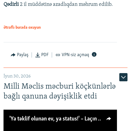
Qədirli
2 il müddətinə azadlıqdan məhrum edilib.
Ətraflı burada oxuyun
Paylaş
PDF
VPN-siz açmaq
İyun 30, 2026
Milli Məclis məcburi köçkünlərlə
bağlı qanuna dəyişiklik etdi
'Ya təklif olunan ev, ya status!' – Laçın köçkünü: 'Laçından başqa heç hara!'