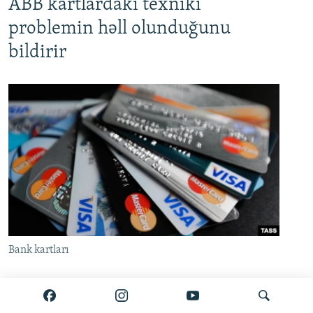
ABB kartlardakı texniki
problemin həll olunduğunu
bildirir
Bank kartları
Azərbaycan Beynəlxalq Bankı (ABB) iyunun 24-də
bir çox müştərinin kartından vəsait silinməsi ilə