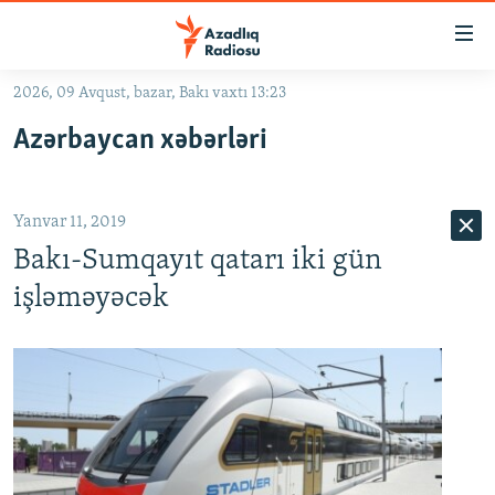
Keçid
linkləri
Əsas
2026, 09 Avqust, bazar, Bakı vaxtı 13:23
məzmuna
GÜNDƏM
Azərbaycan xəbərləri
qayıt
#İZAHLA
Əsas
KORRUPSIOMETR
naviqasiyaya
Yanvar 11, 2019
qayıt
#ƏSLINDƏ
Axtarışa
Bakı-Sumqayıt qatarı iki gün
FƏRQƏ BAX
keç
işləməyəcək
QANUNI DOĞRU
ARAŞDIRMA
MULTIMEDIA
RADIO ARXIV
VIDEO
HAQQIMIZDA
FOTOQALEREYA
OXU ZALI