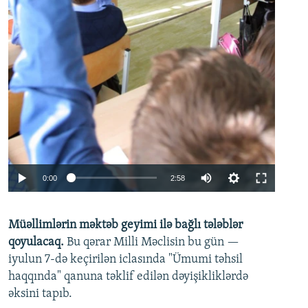
Auto
0:00
2:58
240p
Müəllimlərin məktəb geyimi ilə bağlı tələblər
360p
qoyulacaq.
Bu qərar Milli Məclisin bu gün —
480p
iyulun 7-də keçirilən iclasında "Ümumi təhsil
720p
haqqında" qanuna təklif edilən dəyişikliklərdə
əksini tapıb.
1080p