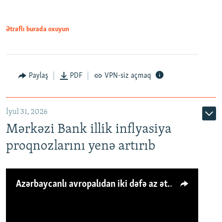
Ətraflı burada oxuyun
Paylaş
PDF
VPN-siz açmaq
İyul 31, 2026
Mərkəzi Bank illik inflyasiya
proqnozlarını yenə artırıb
Azərbaycanlı avropalıdan iki dəfə az ət yeyir, amma... 'Qiymət artımı qaçılmazdır'