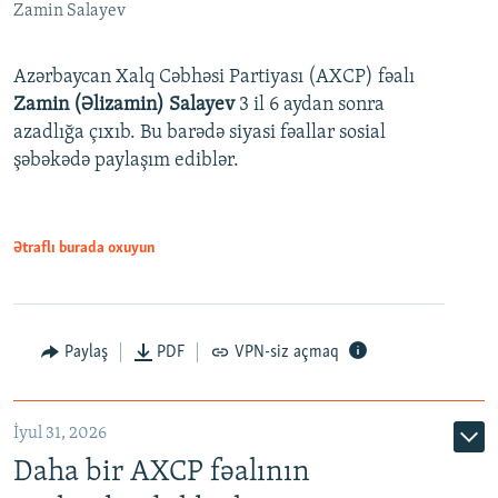
Zamin Salayev
Azərbaycan Xalq Cəbhəsi Partiyası (AXCP) fəalı
Zamin (Əlizamin) Salayev
3 il 6 aydan sonra
azadlığa çıxıb. Bu barədə siyasi fəallar sosial
şəbəkədə paylaşım ediblər.
Ətraflı burada oxuyun
Paylaş
PDF
VPN-siz açmaq
İyul 31, 2026
Daha bir AXCP fəalının