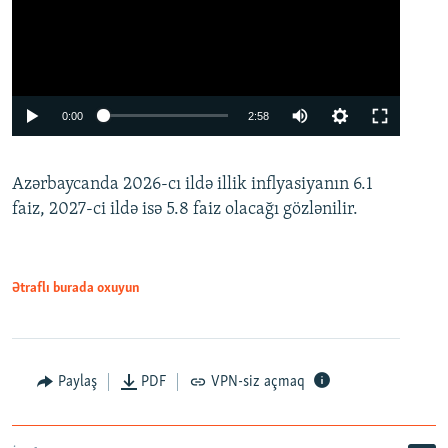
Auto
0:00
2:58
240p
Azərbaycanda 2026-cı ildə illik inflyasiyanın 6.1
360p
faiz, 2027-ci ildə isə 5.8 faiz olacağı gözlənilir.
480p
720p
1080p
Ətraflı burada oxuyun
Paylaş
PDF
VPN-siz açmaq