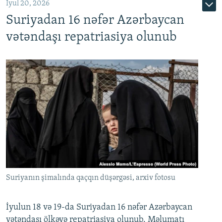
İyul 20, 2026
Auto
240p
360p
480p
Suriyadan 16 nəfər Azərbaycan
720p
1080p
vətəndaşı repatriasiya olunub
Suriyanın şimalında qaçqın düşərgəsi, arxiv fotosu
İyulun 18 və 19-da Suriyadan 16 nəfər Azərbaycan
vətəndaşı ölkəyə repatriasiya olunub. Məlumatı