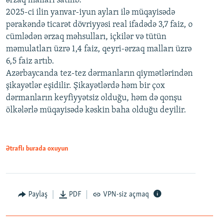
ərzaq malları satılıb.
2025-ci ilin yanvar-iyun ayları ilə müqayisədə
pərakəndə ticarət dövriyyəsi real ifadədə 3,7 faiz, o
cümlədən ərzaq məhsulları, içkilər və tütün
məmulatları üzrə 1,4 faiz, qeyri-ərzaq malları üzrə
6,5 faiz artıb.
Azərbaycanda tez-tez dərmanların qiymətlərindən
şikayətlər eşidilir. Şikayətlərdə həm bir çox
dərmanların keyfiyyətsiz olduğu, həm də qonşu
ölkələrlə müqayisədə kəskin baha olduğu deyilir.
Ətraflı burada oxuyun
Paylaş
PDF
VPN-siz açmaq