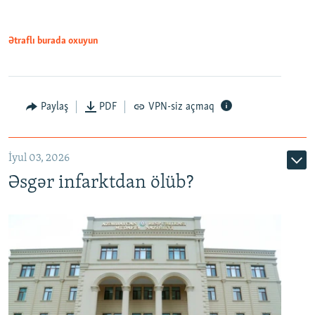
Ətraflı burada oxuyun
Auto
240p
360p
480p
Paylaş
PDF
VPN-siz açmaq
720p
1080p
İyul 03, 2026
Əsgər infarktdan ölüb?