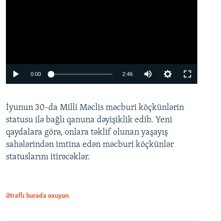
Auto
0:00
2:46
240p
İyunun 30-da Milli Məclis məcburi köçkünlərin
360p
statusu ilə bağlı qanuna dəyişiklik edib. Yeni
480p
qaydalara görə, onlara təklif olunan yaşayış
720p
sahələrindən imtina edən məcburi köçkünlər
statuslarını itirəcəklər.
1080p
Ətraflı burada oxuyun