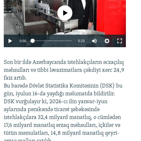
No media source currently available
Auto
0:00
5:23
240p
Son bir ildə Azərbaycanda istehlakçıların
360p
əczaçılıq
məhsulları və tibbi ləvazimatlara çəkdiyi xərc 24,9
480p
Auto
240p
360p
480p
faiz artıb.
720p
Bu barədə Dövlət Statistika Komitəsinin (DSK) bu
720p
1080p
gün, iyulun 16-da yaydığı məlumatda bildirilir.
1080p
DSK vurğulayır ki, 2026-cı ilin yanvar-iyun
aylarında pərakəndə ticarət şəbəkəsində
istehlakçılara 32,4 milyard manatlıq, o cümlədən
17,6 milyard manatlıq ərzaq məhsulları, içkilər və
tütün məmulatları, 14,8 milyard manatlıq qeyri-