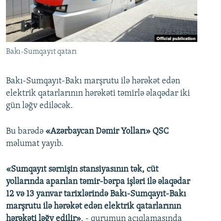
İNFOQRAFIKA
AZƏRBAYCAN ƏDƏBIYYATI KITABXANASI
MISSIYAMIZ
BIZI IZLƏ
KARIKATURA
İSLAM VƏ DEMOKRATIYA
PEŞƏ ETIKASI VƏ JURNALISTIKA STANDARTLARIMIZ
İZ - MƏDƏNIYYƏT PROQRAMI
MATERIALLARIMIZDAN ISTIFADƏ
Bakı-Sumqayıt qatarı
AZADLIQRADIOSU MOBIL TELEFONUNUZDA
RFE/RL-in bütün saytları
BIZIMLƏ ƏLAQƏ
Bakı-Sumqayıt-Bakı marşrutu ilə hərəkət edən
elektrik qatarlarının hərəkəti təmirlə əlaqədar iki
XƏBƏR BÜLLETENLƏRIMIZ
gün ləğv ediləcək.
Bu barədə
«Azərbaycan Dəmir Yolları» QSC
məlumat yayıb.
«Sumqayıt sərnişin stansiyasının tək, cüt
yollarında aparılan təmir-bərpa işləri ilə əlaqədar
12 və 13 yanvar tarixlərində Bakı-Sumqayıt-Bakı
marşrutu ilə hərəkət edən elektrik qatarlarının
hərəkəti ləğv edilir»
, - qurumun açıqlamasında