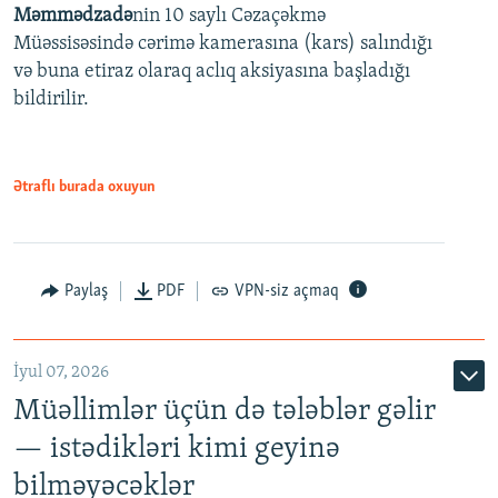
Məmmədzadə
nin 10 saylı Cəzaçəkmə
720p
Müəssisəsində cərimə kamerasına (kars) salındığı
720p
1080p
və buna etiraz olaraq aclıq aksiyasına başladığı
1080p
bildirilir.
Ətraflı burada oxuyun
Paylaş
PDF
VPN-siz açmaq
İyul 07, 2026
Müəllimlər üçün də tələblər gəlir
— istədikləri kimi geyinə
bilməyəcəklər