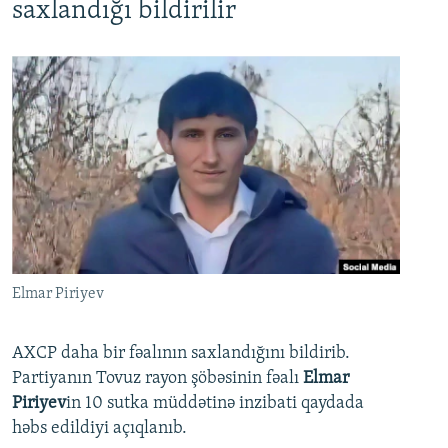
saxlandığı bildirilir
Elmar Piriyev
AXCP daha bir fəalının saxlandığını bildirib.
Partiyanın Tovuz rayon şöbəsinin fəalı
Elmar
Piriyev
in 10 sutka müddətinə inzibati qaydada
həbs edildiyi açıqlanıb.