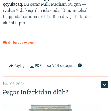
qoyulacaq.
Bu qərar Milli Məclisin bu gün —
480p
iyulun 7-də keçirilən iclasında "Ümumi təhsil
720p
haqqında" qanuna təklif edilən dəyişikliklərdə
əksini tapıb.
1080p
Ətraflı burada oxuyun
Auto
240p
360p
480p
Paylaş
PDF
VPN-siz açmaq
720p
1080p
İyul 03, 2026
Əsgər infarktdan ölüb?