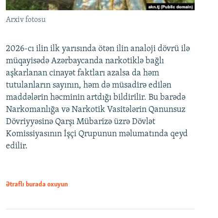
Arxiv fotosu
2026-cı ilin ilk yarısında ötən ilin analoji dövrü ilə
müqayisədə Azərbaycanda narkotiklə bağlı
aşkarlanan cinayət faktları azalsa da həm
tutulanların sayının, həm də müsadirə edilən
maddələrin həcminin artdığı bildirilir. Bu barədə
Narkomanlığa və Narkotik Vasitələrin Qanunsuz
Dövriyyəsinə Qarşı Mübarizə üzrə Dövlət
Komissiyasının İşçi Qrupunun məlumatında qeyd
edilir.
Ətraflı burada oxuyun