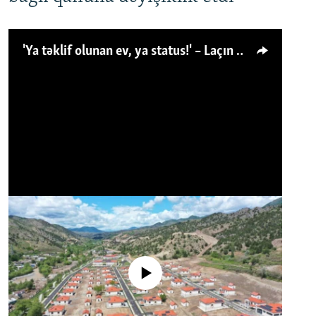
'Ya təklif olunan ev, ya status!' – Laçın köçkünü: 'Laçından başqa heç hara!'
No media source currently available