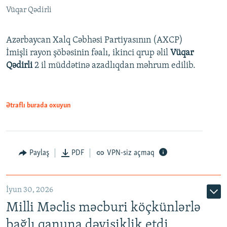
Vüqar Qədirli
Azərbaycan Xalq Cəbhəsi Partiyasının (AXCP)
İmişli rayon şöbəsinin fəalı, ikinci qrup əlil
Vüqar
Qədirli
2 il müddətinə azadlıqdan məhrum edilib.
Ətraflı burada oxuyun
Paylaş
PDF
VPN-siz açmaq
İyun 30, 2026
Milli Məclis məcburi köçkünlərlə
bağlı qanuna dəyişiklik etdi