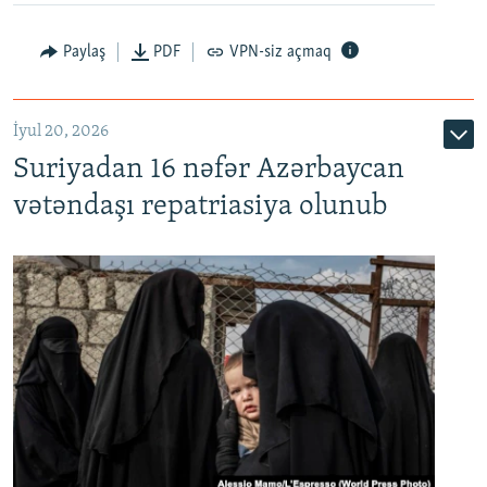
Paylaş
PDF
VPN-siz açmaq
İyul 20, 2026
Auto
240p
360p
480p
Suriyadan 16 nəfər Azərbaycan
720p
1080p
vətəndaşı repatriasiya olunub