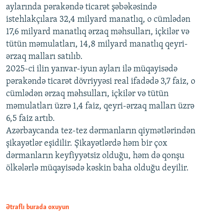
aylarında pərakəndə ticarət şəbəkəsində
istehlakçılara 32,4 milyard manatlıq, o cümlədən
17,6 milyard manatlıq ərzaq məhsulları, içkilər və
tütün məmulatları, 14,8 milyard manatlıq qeyri-
ərzaq malları satılıb.
2025-ci ilin yanvar-iyun ayları ilə müqayisədə
pərakəndə ticarət dövriyyəsi real ifadədə 3,7 faiz, o
cümlədən ərzaq məhsulları, içkilər və tütün
məmulatları üzrə 1,4 faiz, qeyri-ərzaq malları üzrə
6,5 faiz artıb.
Azərbaycanda tez-tez dərmanların qiymətlərindən
şikayətlər eşidilir. Şikayətlərdə həm bir çox
dərmanların keyfiyyətsiz olduğu, həm də qonşu
ölkələrlə müqayisədə kəskin baha olduğu deyilir.
Ətraflı burada oxuyun