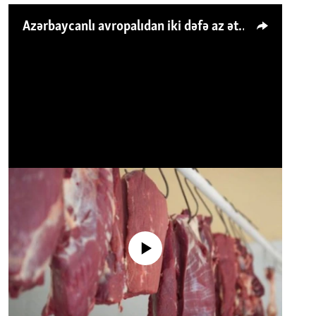
Azərbaycanlı avropalıdan iki dəfə az ət yeyir, amma... 'Qiymət artımı qaçılmazdır'
No media source currently available