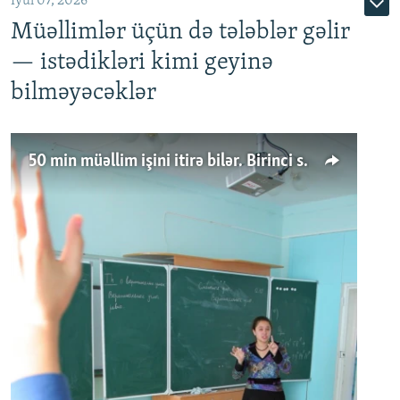
İyul 07, 2026
Müəllimlər üçün də tələblər gəlir
— istədikləri kimi geyinə
bilməyəcəklər
50 min müəllim işini itirə bilər. Birinci sinfə gedənlər azalır