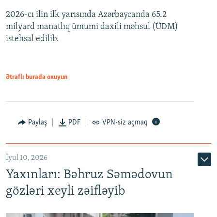
2026-cı ilin ilk yarısında Azərbaycanda 65.2
360p
milyard manatlıq ümumi daxili məhsul (ÜDM)
480p
Auto
240p
360p
480p
istehsal edilib.
720p
720p
1080p
1080p
Ətraflı burada oxuyun
Paylaş
PDF
VPN-siz açmaq
İyul 10, 2026
Yaxınları: Bəhruz Səmədovun
gözləri xeyli zəifləyib