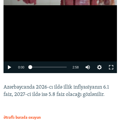
Auto
0:00
2:58
240p
Azərbaycanda 2026-cı ildə illik inflyasiyanın 6.1
360p
faiz, 2027-ci ildə isə 5.8 faiz olacağı gözlənilir.
480p
720p
1080p
Ətraflı burada oxuyun