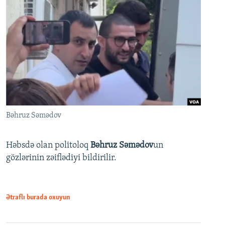
Bəhruz Səmədov
Həbsdə olan politoloq
Bəhruz Səmədov
un
gözlərinin zəiflədiyi bildirilir.
Ətraflı burada oxuyun