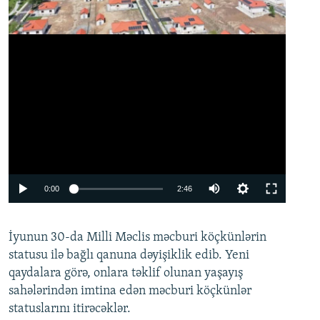
Auto
0:00
2:46
240p
İyunun 30-da Milli Məclis məcburi köçkünlərin
360p
statusu ilə bağlı qanuna dəyişiklik edib. Yeni
480p
qaydalara görə, onlara təklif olunan yaşayış
720p
sahələrindən imtina edən məcburi köçkünlər
statuslarını itirəcəklər.
1080p