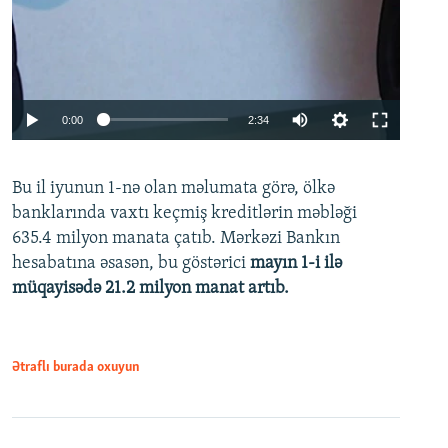
Auto
0:00
2:34
240p
Bu il iyunun 1-nə olan məlumata görə, ölkə
360p
banklarında vaxtı keçmiş kreditlərin məbləği
480p
635.4 milyon manata çatıb. Mərkəzi Bankın
720p
hesabatına əsasən, bu göstərici
mayın 1-i ilə
müqayisədə 21.2 milyon manat artıb.
1080p
Ətraflı burada oxuyun