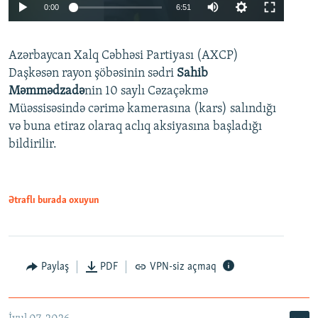
Auto
0:00
6:51
240p
Azərbaycan Xalq Cəbhəsi Partiyası (AXCP)
360p
Daşkəsən rayon şöbəsinin sədri
Sahib
480p
Auto
240p
360p
480p
Məmmədzadə
nin 10 saylı Cəzaçəkmə
720p
Müəssisəsində cərimə kamerasına (kars) salındığı
720p
1080p
və buna etiraz olaraq aclıq aksiyasına başladığı
1080p
bildirilir.
Ətraflı burada oxuyun
Paylaş
PDF
VPN-siz açmaq