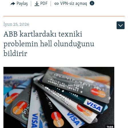
Auto
240p
360p
480p
Paylaş
PDF
VPN-siz açmaq
720p
1080p
İyun 25, 2026
ABB kartlardakı texniki
problemin həll olunduğunu
bildirir