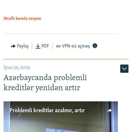
Ətraflı burada oxuyun
Auto
240p
360p
480p
Paylaş
PDF
VPN-siz açmaq
720p
1080p
İyun 26, 2026
Azərbaycanda problemli
kreditlər yenidən artır
Problemli kreditlər azalmır, artır