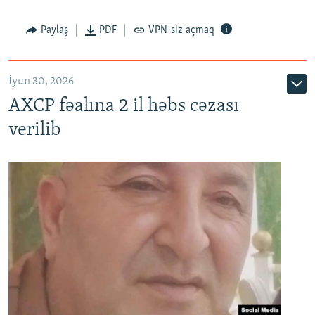
Paylaş
PDF
VPN-siz açmaq
İyun 30, 2026
AXCP fəalına 2 il həbs cəzası
verilib