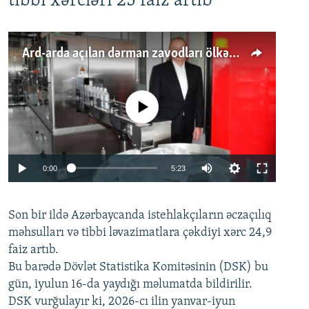
tibbi xərcləri 25 faiz artıb
Ard-arda açılan dərman zavodları ölkənin tələbatını ödəyirmi?
No media source currently available
Auto
0:00
5:23
240p
Son bir ildə Azərbaycanda istehlakçıların
360p
əczaçılıq
məhsulları və tibbi ləvazimatlara çəkdiyi xərc 24,9
480p
Auto
240p
360p
480p
faiz artıb.
720p
Bu barədə Dövlət Statistika Komitəsinin (DSK) bu
720p
1080p
gün, iyulun 16-da yaydığı məlumatda bildirilir.
1080p
DSK vurğulayır ki, 2026-cı ilin yanvar-iyun