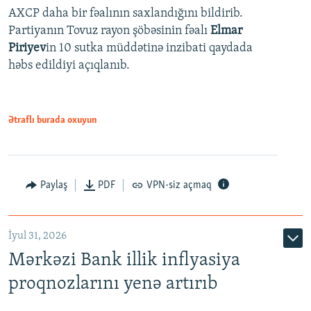
AXCP daha bir fəalının saxlandığını bildirib.
Partiyanın Tovuz rayon şöbəsinin fəalı
Elmar
Piriyev
in 10 sutka müddətinə inzibati qaydada
həbs edildiyi açıqlanıb.
Ətraflı burada oxuyun
Paylaş
PDF
VPN-siz açmaq
İyul 31, 2026
Mərkəzi Bank illik inflyasiya
proqnozlarını yenə artırıb