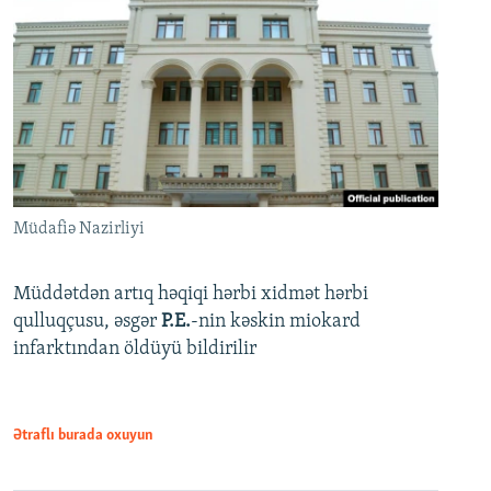
Müdafiə Nazirliyi
Müddətdən artıq həqiqi hərbi xidmət hərbi
qulluqçusu, əsgər
P.E.
-nin kəskin miokard
infarktından öldüyü bildirilir
Ətraflı burada oxuyun