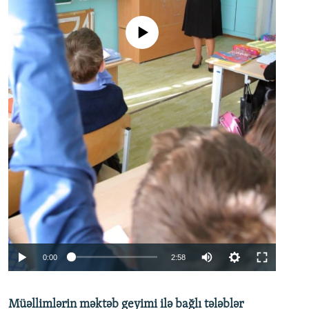
No media source currently available
Auto
0:00
2:58
240p
Müəllimlərin məktəb geyimi ilə bağlı tələblər
360p