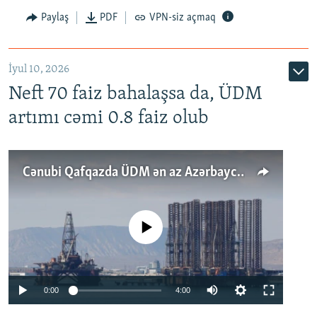
Paylaş
PDF
VPN-siz açmaq
İyul 10, 2026
Neft 70 faiz bahalaşsa da, ÜDM
artımı cəmi 0.8 faiz olub
Cənubi Qafqazda ÜDM ən az Azərbaycanda artır: Qonşuları niyə Bakını qabaqlaya bilir?
No media source currently available
Auto
0:00
4:00
240p