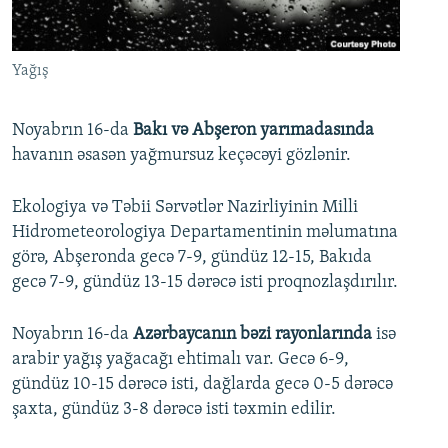
İNFOQRAFIKA
AZƏRBAYCAN ƏDƏBIYYATI KITABXANASI
MISSIYAMIZ
BIZI IZLƏ
KARIKATURA
İSLAM VƏ DEMOKRATIYA
PEŞƏ ETIKASI VƏ JURNALISTIKA STANDARTLARIMIZ
Yağış
İZ - MƏDƏNIYYƏT PROQRAMI
MATERIALLARIMIZDAN ISTIFADƏ
AZADLIQRADIOSU MOBIL TELEFONUNUZDA
RFE/RL-in bütün saytları
Noyabrın 16-da
Bakı və Abşeron yarımadasında
havanın əsasən yağmursuz keçəcəyi gözlənir.
BIZIMLƏ ƏLAQƏ
XƏBƏR BÜLLETENLƏRIMIZ
Ekologiya və Təbii Sərvətlər Nazirliyinin Milli
Hidrometeorologiya Departamentinin məlumatına
görə, Abşeronda gecə 7-9, gündüz 12-15, Bakıda
gecə 7-9, gündüz 13-15 dərəcə isti proqnozlaşdırılır.
Noyabrın 16-da
Azərbaycanın bəzi rayonlarında
isə
arabir yağış yağacağı ehtimalı var. Gecə 6-9,
gündüz 10-15 dərəcə isti, dağlarda gecə 0-5 dərəcə
şaxta, gündüz 3-8 dərəcə isti təxmin edilir.