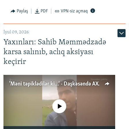
Paylaş
PDF
VPN-siz açmaq
İyul 09, 2026
Yaxınları: Sahib Məmmədzadə
karsa salınıb, aclıq aksiyası
keçirir
'Məni təpiklədilər ki...' - Daşkəsəndə AXCP fəalının yaxınları onun həbsinə etiraz edirlər
No media source currently available