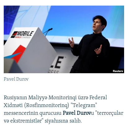
Pavel Durov
Rusiyanın Maliyyə Monitorinqi üzrə Federal
Xidməti (Rosfinmonitorinq) "Telegram"
messencerinin qurucusu
Pavel Durov
u "terrorçular
və ekstremistlər" siyahısına salıb.