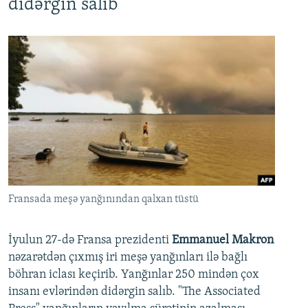
didərgin salıb
Fransada meşə yanğınından qalxan tüstü
İyulun 27-də Fransa prezidenti
Emmanuel Makron
nəzarətdən çıxmış iri meşə yanğınları ilə bağlı
böhran iclası keçirib. Yanğınlar 250 mindən çox
insanı evlərindən didərgin salıb. "The Associated