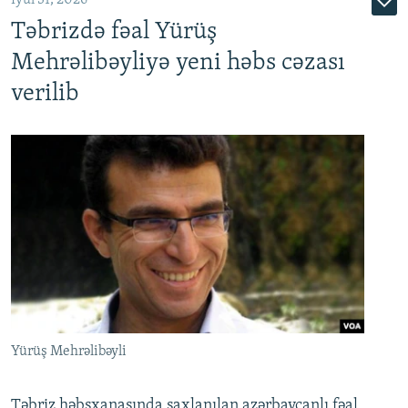
Təbrizdə fəal Yürüş
Mehrəlibəyliyə yeni həbs cəzası
verilib
Yürüş Mehrəlibəyli
Təbriz həbsxanasında saxlanılan azərbaycanlı fəal