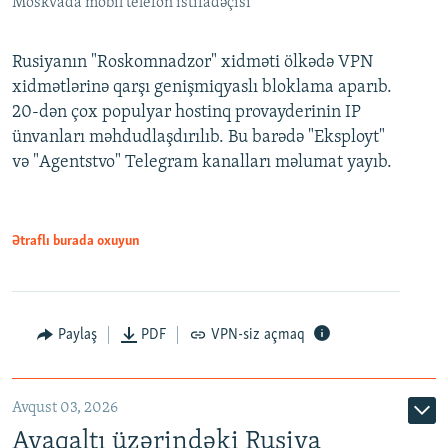
Moskvada mobil telefon istifadəçisi
Rusiyanın "Roskomnadzor" xidməti ölkədə VPN
xidmətlərinə qarşı genişmiqyaslı bloklama aparıb.
20-dən çox populyar hostinq provayderinin IP
ünvanları məhdudlaşdırılıb. Bu barədə "Eksployt"
və "Agentstvo" Telegram kanalları məlumat yayıb.
Ətraflı burada oxuyun
Paylaş
PDF
VPN-siz açmaq
Avqust 03, 2026
Ayaqaltı üzərindəki Rusiya