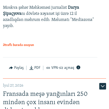
Moskva şəhər Məhkəməsi jurnalist
Darya
Şipaçyova
nı dövlətə xəyanət işi üzrə 12 il
azadlıqdan məhrum edib. Məlumatı "Mediazona"
yayıb.
Ətraflı burada oxuyun
Paylaş
PDF
VPN-siz açmaq
İyul 27, 2026
Fransada meşə yanğınları 250
mindən çox insanı evindən