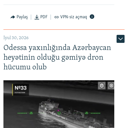
Paylaş
PDF
VPN-siz açmaq
İyul 30, 2026
Odessa yaxınlığında Azərbaycan
heyətinin olduğu gəmiyə dron
hücumu olub