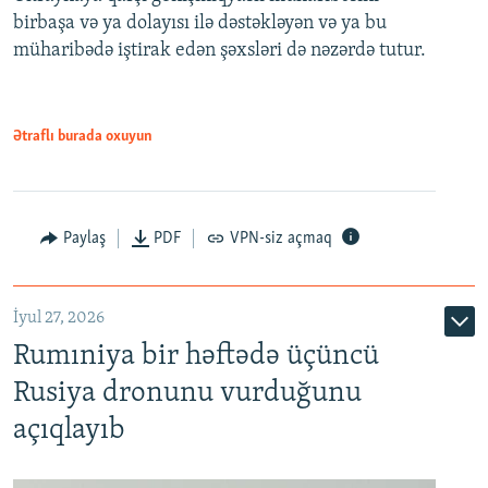
birbaşa və ya dolayısı ilə dəstəkləyən və ya bu
müharibədə iştirak edən şəxsləri də nəzərdə tutur.
Ətraflı burada oxuyun
Paylaş
PDF
VPN-siz açmaq
İyul 27, 2026
Rumıniya bir həftədə üçüncü
Rusiya dronunu vurduğunu
açıqlayıb