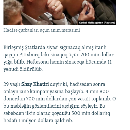
İNFOQRAFIKA
AZƏRBAYCAN ƏDƏBIYYATI KITABXANASI
MISSIYAMIZ
BIZI IZLƏ
KARIKATURA
İSLAM VƏ DEMOKRATIYA
PEŞƏ ETIKASI VƏ JURNALISTIKA STANDARTLARIMIZ
İZ - MƏDƏNIYYƏT PROQRAMI
MATERIALLARIMIZDAN ISTIFADƏ
Hadisə qurbanları üçün anım mərasimi
AZADLIQRADIOSU MOBIL TELEFONUNUZDA
RFE/RL-in bütün saytları
BIZIMLƏ ƏLAQƏ
Birləşmiş Ştatlarda siyasi sığınacaq almış iranlı
qaçqın Pittsburqdakı sinaqoq üçün 700 min dollar
XƏBƏR BÜLLETENLƏRIMIZ
yığa bilib. Həftəsonu həmin sinaqoqa hücumda 11
yəhudi öldürülüb.
29 yaşlı
Shay Khatiri
deyir ki, hadisədən sonra
onlayn ianə kampaniyasına başlayıb. 4 min 800
donordan 700 min dollardan çox vəsait toplanıb. O
bu məbləğin gözləntilərini aşdığını söyləyir. Bu
səbəbdən ilkin olaraq qoyduğu 500 min dollarlıq
hədəfi 1 milyon dollara qaldırıb.