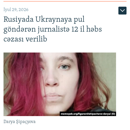
İyul 29, 2026
Rusiyada Ukraynaya pul
göndərən jurnalistə 12 il həbs
cəzası verilib
Darya Şipaçyova