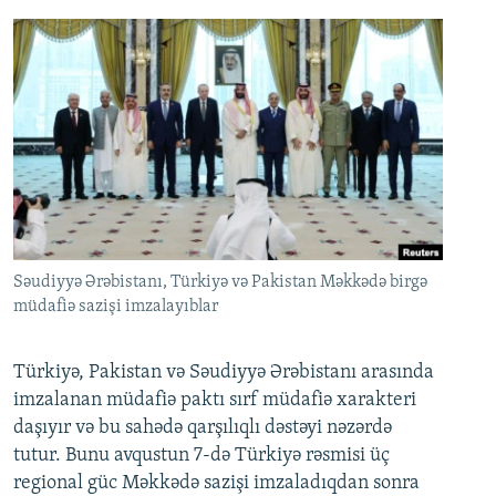
Səudiyyə Ərəbistanı, Türkiyə və Pakistan Məkkədə birgə
müdafiə sazişi imzalayıblar
Türkiyə, Pakistan və Səudiyyə Ərəbistanı arasında
imzalanan müdafiə paktı sırf müdafiə xarakteri
daşıyır və bu sahədə qarşılıqlı dəstəyi nəzərdə
tutur. Bunu avqustun 7-də Türkiyə rəsmisi üç
regional güc Məkkədə sazişi imzaladıqdan sonra