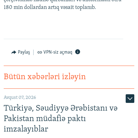
180 min dollardan artıq vəsait toplanıb.
Paylaş
VPN-siz açmaq
Bütün xəbərləri izləyin
Avqust 07, 2026
Türkiyə, Səudiyyə Ərəbistanı və
Pakistan müdafiə paktı
imzalayıblar