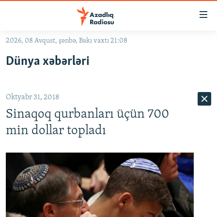
Keçid
linkləri
Əsas
2026, 08 Avqust, şənbə, Bakı vaxtı 21:08
məzmuna
GÜNDƏM
Dünya xəbərləri
qayıt
#İZAHLA
Əsas
KORRUPSIOMETR
naviqasiyaya
Oktyabr 31, 2018
qayıt
#ƏSLINDƏ
Axtarışa
Sinaqoq qurbanları üçün 700
FƏRQƏ BAX
keç
min dollar topladı
QANUNI DOĞRU
ARAŞDIRMA
MULTIMEDIA
RADIO ARXIV
VIDEO
HAQQIMIZDA
FOTOQALEREYA
OXU ZALI