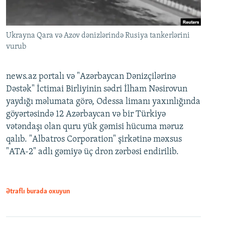
Ukrayna Qara və Azov dənizlərində Rusiya tankerlərini
vurub
news.az portalı və "Azərbaycan Dənizçilərinə
Dəstək" İctimai Birliyinin sədri İlham Nəsirovun
yaydığı məlumata görə, Odessa limanı yaxınlığında
göyərtəsində 12 Azərbaycan və bir Türkiyə
vətəndaşı olan quru yük gəmisi hücuma məruz
qalıb. "Albatros Corporation" şirkətinə məxsus
"ATA-2" adlı gəmiyə üç dron zərbəsi endirilib.
Ətraflı burada oxuyun