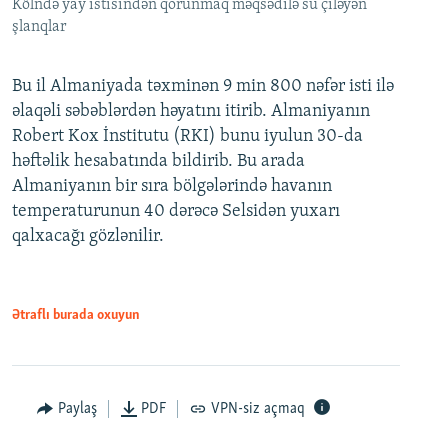
Kölndə yay istisindən qorunmaq məqsədilə su çiləyən
şlanqlar
Bu il Almaniyada təxminən 9 min 800 nəfər isti ilə
əlaqəli səbəblərdən həyatını itirib. Almaniyanın
Robert Kox İnstitutu (RKI) bunu iyulun 30-da
həftəlik hesabatında bildirib. Bu arada
Almaniyanın bir sıra bölgələrində havanın
temperaturunun 40 dərəcə Selsidən yuxarı
qalxacağı gözlənilir.
Ətraflı burada oxuyun
Paylaş
PDF
VPN-siz açmaq