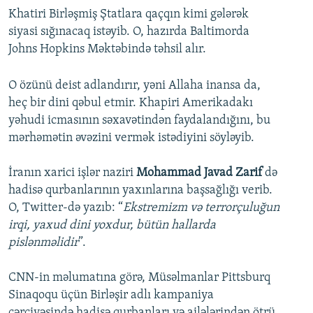
Khatiri Birləşmiş Ştatlara qaçqın kimi gələrək
siyasi sığınacaq istəyib. O, hazırda Baltimorda
Johns Hopkins Məktəbində təhsil alır.
O özünü deist adlandırır, yəni Allaha inansa da,
heç bir dini qəbul etmir. Khapiri Amerikadakı
yəhudi icmasının səxavətindən faydalandığını, bu
mərhəmətin əvəzini vermək istədiyini söyləyib.
İranın xarici işlər naziri
Mohammad Javad Zarif
də
hadisə qurbanlarının yaxınlarına başsağlığı verib.
O, Twitter-də yazıb: “
Ekstremizm və terrorçuluğun
irqi, yaxud dini yoxdur, bütün hallarda
pislənməlidir
”.
CNN-in məlumatına görə, Müsəlmanlar Pittsburq
Sinaqoqu üçün Birləşir adlı kampaniya
çərçivəsində hadisə qurbanları və ailələrindən ötrü