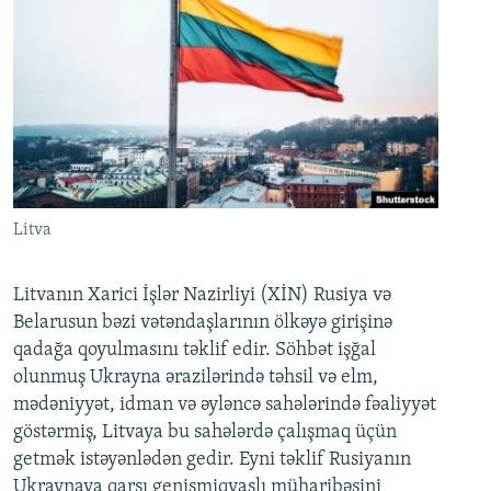
Litva
Litvanın Xarici İşlər Nazirliyi (XİN) Rusiya və
Belarusun bəzi vətəndaşlarının ölkəyə girişinə
qadağa qoyulmasını təklif edir. Söhbət işğal
olunmuş Ukrayna ərazilərində təhsil və elm,
mədəniyyət, idman və əyləncə sahələrində fəaliyyət
göstərmiş, Litvaya bu sahələrdə çalışmaq üçün
getmək istəyənlədən gedir. Eyni təklif Rusiyanın
Ukraynaya qarşı genişmiqyaslı müharibəsini