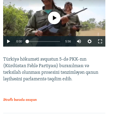
No media source currently available
Auto
0:00
5:56
240p
Türkiyə hökuməti avqustun 5-də PKK-nın
360p
(Kürdüstan Fəhlə Partiyası) buraxılması və
480p
Auto
240p
360p
480p
tərksilah olunması prosesini tənzimləyən qanun
720p
layihəsini parlamentə təqdim edib.
720p
1080p
1080p
Ətraflı burada oxuyun