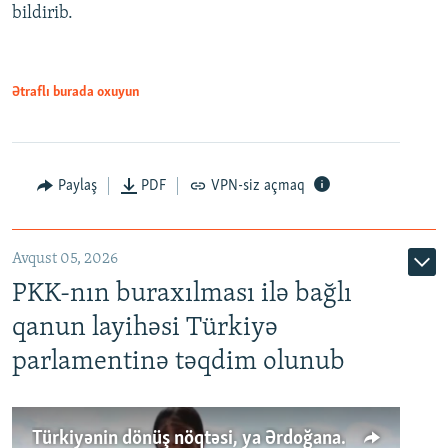
bildirib.
Ətraflı burada oxuyun
Paylaş
PDF
VPN-siz açmaq
Avqust 05, 2026
PKK-nın buraxılması ilə bağlı
qanun layihəsi Türkiyə
parlamentinə təqdim olunub
Türkiyənin dönüş nöqtəsi, ya Ərdoğana üçüncü şans: PKK ilə qəfil barışıq nə deməkdir?