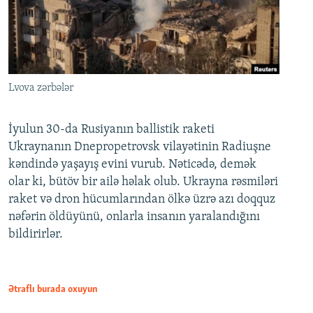
Lvova zərbələr
İyulun 30-da Rusiyanın ballistik raketi
Ukraynanın Dnepropetrovsk vilayətinin Radiuşne
kəndində yaşayış evini vurub. Nəticədə, demək
olar ki, bütöv bir ailə həlak olub. Ukrayna rəsmiləri
raket və dron hücumlarından ölkə üzrə azı doqquz
nəfərin öldüyünü, onlarla insanın yaralandığını
bildirirlər.
Ətraflı burada oxuyun