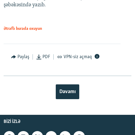
şəbəkəsində yazıb.
Ətraflı burada oxuyun
Paylaş
PDF
VPN-siz açmaq
Davamı
BIZI IZLƏ