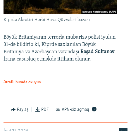
Kiprdə Akrotiri Hərbi Hava Qüvvələri bazası
Böyük Britaniyanın terrorla mübarizə polisi iyulun
31-də bildirib ki, Kiprdə saxlanılan Böyük
Britaniya və Azərbaycan vətəndaşı
Rəşad Sultanov
İrana casusluq etməkdə ittiham olunur.
Ətraflı burada oxuyun
Paylaş
PDF
VPN-siz açmaq
İyul 31, 2026