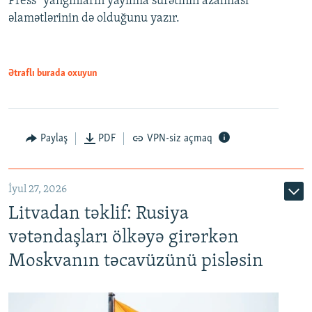
Press" yanğınların yayılma sürətinin azalması
əlamətlərinin də olduğunu yazır.
Ətraflı burada oxuyun
Paylaş
PDF
VPN-siz açmaq
İyul 27, 2026
Litvadan təklif: Rusiya
vətəndaşları ölkəyə girərkən
Moskvanın təcavüzünü pisləsin