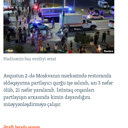
Hadisənin baş verdiyi ərazi
Avqustun 2-də Moskvanın mərkəzində restoranda
əldəqayırma partlayıcı qurğu işə salınıb, azı 3 nəfər
ölüb, 21 nəfər yaralanıb. İstintaq orqanları
partlayışın arxasında kimin dayandığını
müəyyənləşdirməyə çalışır.
Ətraflı burada oxuyun