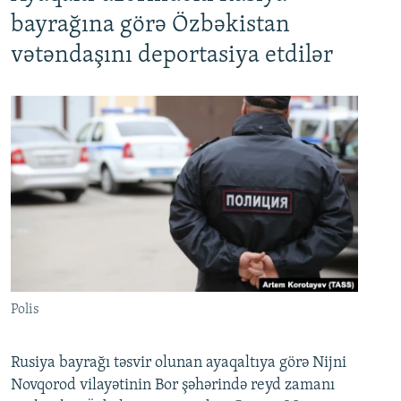
bayrağına görə Özbəkistan
vətəndaşını deportasiya etdilər
Polis
Rusiya bayrağı təsvir olunan ayaqaltıya görə Nijni
Novqorod vilayətinin Bor şəhərində reyd zamanı