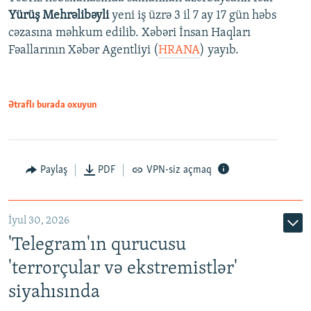
Yürüş Mehrəlibəyli
yeni iş üzrə 3 il 7 ay 17 gün həbs
cəzasına məhkum edilib. Xəbəri İnsan Haqları
Fəallarının Xəbər Agentliyi (
HRANA
) yayıb.
Ətraflı burada oxuyun
Paylaş
PDF
VPN-siz açmaq
İyul 30, 2026
'Telegram'ın qurucusu
'terrorçular və ekstremistlər'
siyahısında