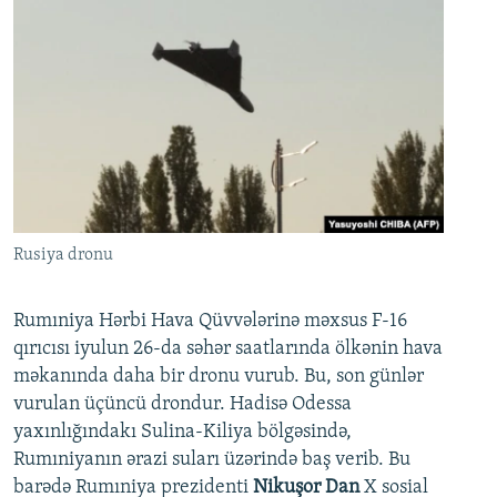
Rusiya dronu
Rumıniya Hərbi Hava Qüvvələrinə məxsus F-16
qırıcısı iyulun 26-da səhər saatlarında ölkənin hava
məkanında daha bir dronu vurub. Bu, son günlər
vurulan üçüncü drondur. Hadisə Odessa
yaxınlığındakı Sulina-Kiliya bölgəsində,
Rumıniyanın ərazi suları üzərində baş verib. Bu
barədə Rumıniya prezidenti
Nikuşor Dan
X sosial