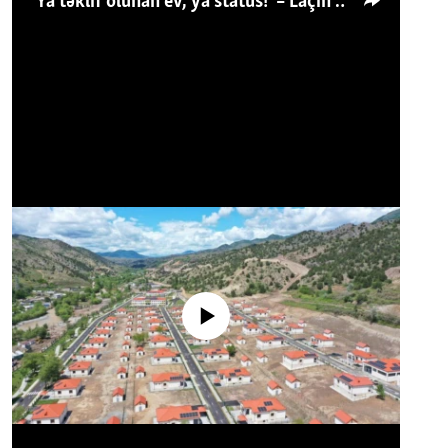
'Ya təklif olunan ev, ya status!' – Laçın köçkünü: 'Laçından başqa heç hara!'
No media source currently available