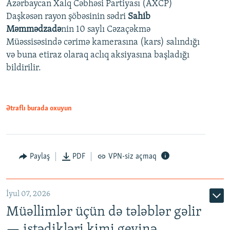
Azərbaycan Xalq Cəbhəsi Partiyası (AXCP)
360p
Daşkəsən rayon şöbəsinin sədri
Sahib
480p
Auto
240p
360p
480p
Məmmədzadə
nin 10 saylı Cəzaçəkmə
720p
Müəssisəsində cərimə kamerasına (kars) salındığı
720p
1080p
və buna etiraz olaraq aclıq aksiyasına başladığı
1080p
bildirilir.
Ətraflı burada oxuyun
Paylaş
PDF
VPN-siz açmaq
İyul 07, 2026
Müəllimlər üçün də tələblər gəlir
— istədikləri kimi geyinə