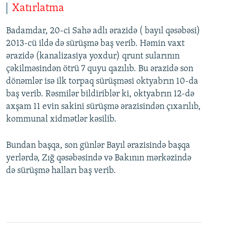
Xatırlatma
Badamdar, 20-ci Sahə adlı ərazidə ( bayıl qəsəbəsi)
2013-cü ildə də sürüşmə baş verib. Həmin vaxt
ərazidə (kanalizasiya yoxdur) qrunt sularının
çəkilməsindən ötrü 7 quyu qazılıb. Bu ərazidə son
dönəmlər isə ilk torpaq sürüşməsi oktyabrın 10-da
baş verib. Rəsmilər bildiriblər ki, oktyabrın 12-də
axşam 11 evin sakini sürüşmə ərazisindən çıxarılıb,
kommunal xidmətlər kəsilib.
Bundan başqa, son günlər Bayıl ərazisində başqa
yerlərdə, Zığ qəsəbəsində və Bakının mərkəzində
də sürüşmə halları baş verib.