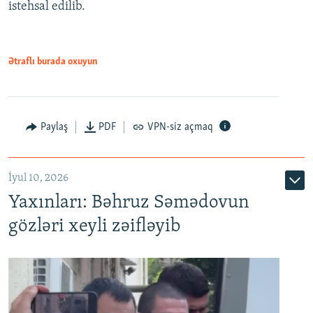
istehsal edilib.
720p
720p
1080p
1080p
Ətraflı burada oxuyun
Paylaş
PDF
VPN-siz açmaq
İyul 10, 2026
Yaxınları: Bəhruz Səmədovun
gözləri xeyli zəifləyib