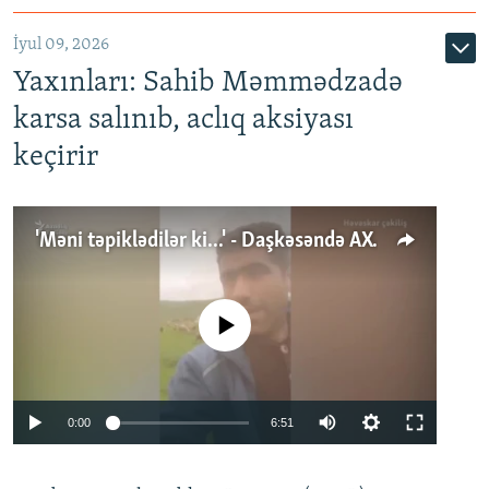
İyul 09, 2026
Yaxınları: Sahib Məmmədzadə
karsa salınıb, aclıq aksiyası
keçirir
'Məni təpiklədilər ki...' - Daşkəsəndə AXCP fəalının yaxınları onun həbsinə etiraz edirlər
No media source currently available
Auto
0:00
6:51
240p