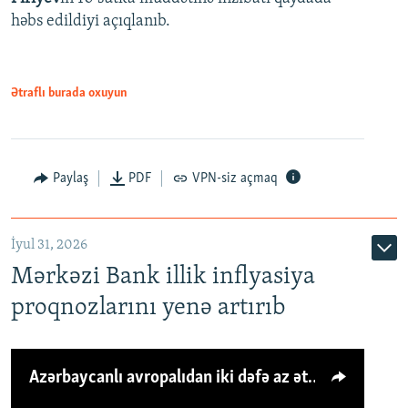
həbs edildiyi açıqlanıb.
Ətraflı burada oxuyun
Paylaş
PDF
VPN-siz açmaq
İyul 31, 2026
Mərkəzi Bank illik inflyasiya
proqnozlarını yenə artırıb
Azərbaycanlı avropalıdan iki dəfə az ət yeyir, amma... 'Qiymət artımı qaçılmazdır'