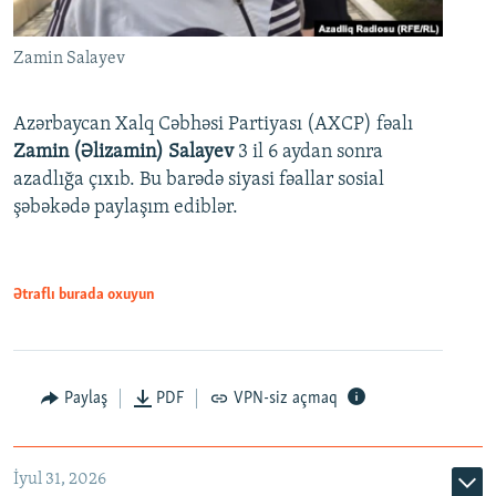
Zamin Salayev
Azərbaycan Xalq Cəbhəsi Partiyası (AXCP) fəalı
Zamin (Əlizamin) Salayev
3 il 6 aydan sonra
azadlığa çıxıb. Bu barədə siyasi fəallar sosial
şəbəkədə paylaşım ediblər.
Ətraflı burada oxuyun
Paylaş
PDF
VPN-siz açmaq
İyul 31, 2026