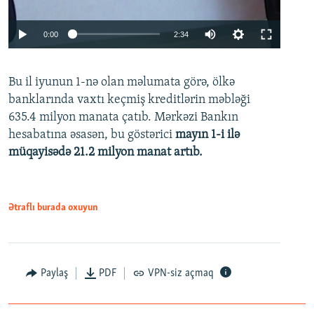
Auto
0:00
2:34
240p
Bu il iyunun 1-nə olan məlumata görə, ölkə
360p
banklarında vaxtı keçmiş kreditlərin məbləği
480p
635.4 milyon manata çatıb. Mərkəzi Bankın
720p
hesabatına əsasən, bu göstərici
mayın 1-i ilə
müqayisədə 21.2 milyon manat artıb.
1080p
Ətraflı burada oxuyun
Auto
240p
360p
480p
Paylaş
PDF
VPN-siz açmaq
720p
1080p