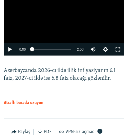
Auto
0:00
2:58
240p
Azərbaycanda 2026-cı ildə illik inflyasiyanın 6.1
360p
faiz, 2027-ci ildə isə 5.8 faiz olacağı gözlənilir.
480p
720p
1080p
Ətraflı burada oxuyun
Paylaş
PDF
VPN-siz açmaq