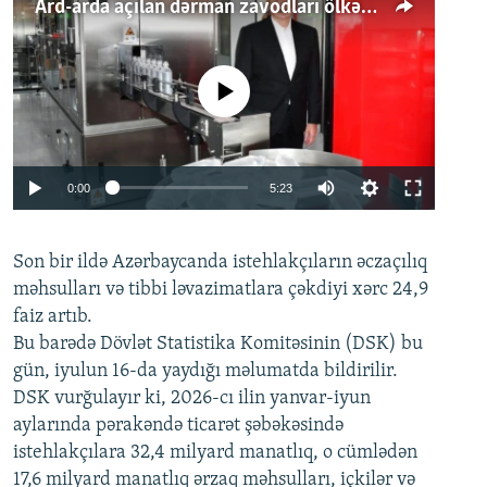
Ard-arda açılan dərman zavodları ölkənin tələbatını ödəyirmi?
No media source currently available
Auto
0:00
5:23
240p
Son bir ildə Azərbaycanda istehlakçıların
360p
əczaçılıq
məhsulları və tibbi ləvazimatlara çəkdiyi xərc 24,9
480p
Auto
240p
360p
480p
faiz artıb.
720p
Bu barədə Dövlət Statistika Komitəsinin (DSK) bu
720p
1080p
gün, iyulun 16-da yaydığı məlumatda bildirilir.
1080p
DSK vurğulayır ki, 2026-cı ilin yanvar-iyun
aylarında pərakəndə ticarət şəbəkəsində
istehlakçılara 32,4 milyard manatlıq, o cümlədən
17,6 milyard manatlıq ərzaq məhsulları, içkilər və