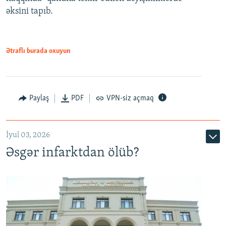
əksini tapıb.
1080p
Ətraflı burada oxuyun
Auto
240p
360p
480p
Paylaş
PDF
VPN-siz açmaq
720p
1080p
İyul 03, 2026
Əsgər infarktdan ölüb?