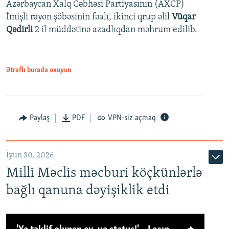
Azərbaycan Xalq Cəbhəsi Partiyasının (AXCP)
İmişli rayon şöbəsinin fəalı, ikinci qrup əlil
Vüqar
Qədirli
2 il müddətinə azadlıqdan məhrum edilib.
Ətraflı burada oxuyun
Paylaş
PDF
VPN-siz açmaq
İyun 30, 2026
Milli Məclis məcburi köçkünlərlə
bağlı qanuna dəyişiklik etdi