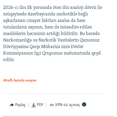
2026-cı ilin ilk yarısında ötən ilin analoji dövrü ilə
müqayisədə Azərbaycanda narkotiklə bağlı
aşkarlanan cinayət faktları azalsa da həm
tutulanların sayının, həm də müsadirə edilən
maddələrin həcminin artdığı bildirilir. Bu barədə
Narkomanlığa və Narkotik Vasitələrin Qanunsuz
Dövriyyəsinə Qarşı Mübarizə üzrə Dövlət
Komissiyasının İşçi Qrupunun məlumatında qeyd
edilir.
Ətraflı burada oxuyun
Paylaş
PDF
VPN-siz açmaq