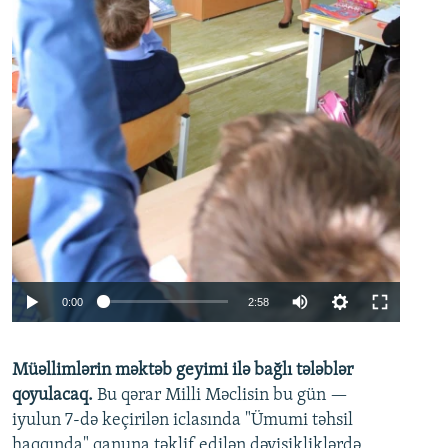
Auto
0:00
2:58
240p
Müəllimlərin məktəb geyimi ilə bağlı tələblər
360p
qoyulacaq.
Bu qərar Milli Məclisin bu gün —
480p
iyulun 7-də keçirilən iclasında "Ümumi təhsil
720p
haqqında" qanuna təklif edilən dəyişikliklərdə