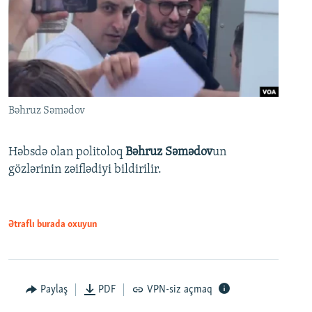
Bəhruz Səmədov
Həbsdə olan politoloq
Bəhruz Səmədov
un
gözlərinin zəiflədiyi bildirilir.
Ətraflı burada oxuyun
Paylaş
PDF
VPN-siz açmaq