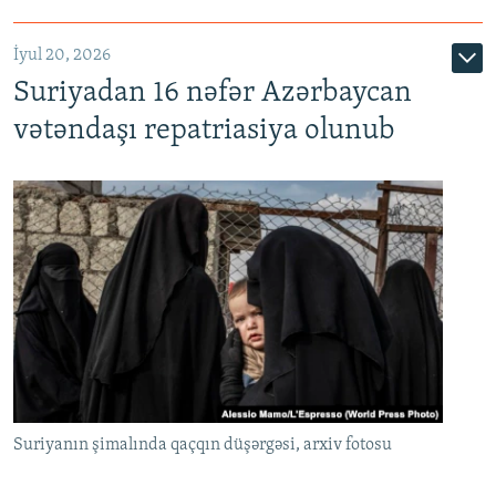
İyul 20, 2026
Auto
240p
360p
480p
Suriyadan 16 nəfər Azərbaycan
720p
1080p
vətəndaşı repatriasiya olunub
Suriyanın şimalında qaçqın düşərgəsi, arxiv fotosu