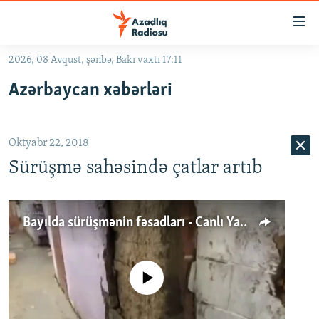
Keçid
linkləri
Əsas
2026, 08 Avqust, şənbə, Bakı vaxtı 17:11
məzmuna
GÜNDƏM
Azərbaycan xəbərləri
qayıt
#İZAHLA
Əsas
KORRUPSIOMETR
naviqasiyaya
Oktyabr 22, 2018
qayıt
#ƏSLINDƏ
Axtarışa
Sürüşmə sahəsində çatlar artıb
FƏRQƏ BAX
keç
QANUNI DOĞRU
Bayılda sürüşmənin fəsadları - Canlı Yayımın təkrarı
ARAŞDIRMA
MULTIMEDIA
No media source currently available
RADIO ARXIV
VIDEO
HAQQIMIZDA
FOTOQALEREYA
OXU ZALI