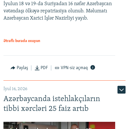
İyulun 18 və 19-da Suriyadan 16 nəfər Azərbaycan
vətəndaşı ölkəyə repatriasiya olunub. Məlumatı
Azərbaycan Xarici İşlər Nazirliyi yayıb.
Ətraflı burada oxuyun
Paylaş
PDF
VPN-siz açmaq
İyul 16, 2026
Azərbaycanda istehlakçıların
tibbi xərcləri 25 faiz artıb