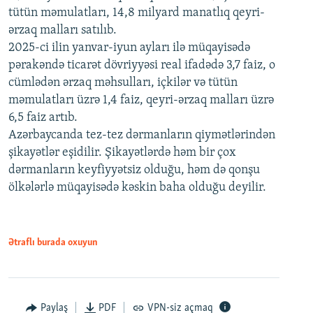
tütün məmulatları, 14,8 milyard manatlıq qeyri-
ərzaq malları satılıb.
2025-ci ilin yanvar-iyun ayları ilə müqayisədə
pərakəndə ticarət dövriyyəsi real ifadədə 3,7 faiz, o
cümlədən ərzaq məhsulları, içkilər və tütün
məmulatları üzrə 1,4 faiz, qeyri-ərzaq malları üzrə
6,5 faiz artıb.
Azərbaycanda tez-tez dərmanların qiymətlərindən
şikayətlər eşidilir. Şikayətlərdə həm bir çox
dərmanların keyfiyyətsiz olduğu, həm də qonşu
ölkələrlə müqayisədə kəskin baha olduğu deyilir.
Ətraflı burada oxuyun
Paylaş
PDF
VPN-siz açmaq