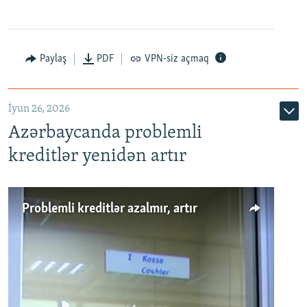
Auto
240p
360p
480p
Paylaş
PDF
VPN-siz açmaq
720p
1080p
İyun 26, 2026
Azərbaycanda problemli
kreditlər yenidən artır
Problemli kreditlər azalmır, artır