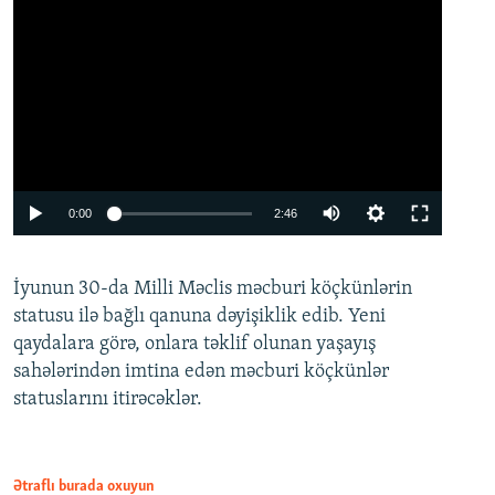
Auto
0:00
2:46
240p
İyunun 30-da Milli Məclis məcburi köçkünlərin
360p
statusu ilə bağlı qanuna dəyişiklik edib. Yeni
480p
qaydalara görə, onlara təklif olunan yaşayış
720p
sahələrindən imtina edən məcburi köçkünlər
statuslarını itirəcəklər.
1080p
Ətraflı burada oxuyun