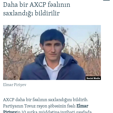
Daha bir AXCP fəalının
saxlandığı bildirilir
Elmar Piriyev
AXCP daha bir fəalının saxlandığını bildirib.
Partiyanın Tovuz rayon şöbəsinin fəalı
Elmar
Piriyev
in 10 sutka müddətinə inzibati qaydada