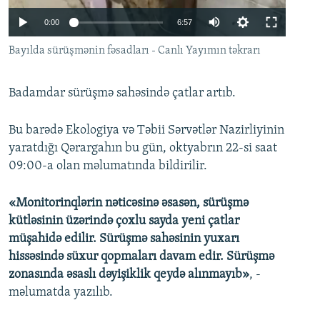
İNFOQRAFIKA
AZƏRBAYCAN ƏDƏBIYYATI KITABXANASI
MISSIYAMIZ
0:00
6:57
BIZI IZLƏ
KARIKATURA
İSLAM VƏ DEMOKRATIYA
PEŞƏ ETIKASI VƏ JURNALISTIKA STANDARTLARIMIZ
Bayılda sürüşmənin fəsadları - Canlı Yayımın təkrarı
İZ - MƏDƏNIYYƏT PROQRAMI
MATERIALLARIMIZDAN ISTIFADƏ
AZADLIQRADIOSU MOBIL TELEFONUNUZDA
RFE/RL-in bütün saytları
Badamdar sürüşmə sahəsində çatlar artıb.
BIZIMLƏ ƏLAQƏ
Bu barədə Ekologiya və Təbii Sərvətlər Nazirliyinin
XƏBƏR BÜLLETENLƏRIMIZ
yaratdığı Qərargahın bu gün, oktyabrın 22-si saat
09:00-a olan məlumatında bildirilir.
«Monitorinqlərin nəticəsinə əsasən, sürüşmə
kütləsinin üzərində çoxlu sayda yeni çatlar
müşahidə edilir. Sürüşmə sahəsinin yuxarı
hissəsində süxur qopmaları davam edir. Sürüşmə
zonasında əsaslı dəyişiklik qeydə alınmayıb»
, -
məlumatda yazılıb.