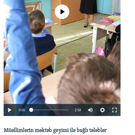
No media source currently available
Auto
0:00
2:58
240p
Müəllimlərin məktəb geyimi ilə bağlı tələblər
360p