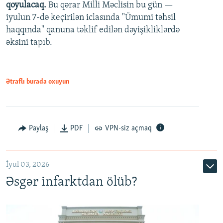
qoyulacaq.
Bu qərar Milli Məclisin bu gün —
480p
iyulun 7-də keçirilən iclasında "Ümumi təhsil
720p
haqqında" qanuna təklif edilən dəyişikliklərdə
əksini tapıb.
1080p
Ətraflı burada oxuyun
Auto
240p
360p
480p
Paylaş
PDF
VPN-siz açmaq
720p
1080p
İyul 03, 2026
Əsgər infarktdan ölüb?