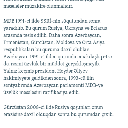
məsələlər müzakirə olunmalıdır.
MDB 1991-ci ildə SSRİ-nin süqutundan sonra
yaradılıb. Bu qurum Rusiya, Ukrayna və Belarus
arasında təsis edilib. Daha sonra Azərbaycan,
Ermənistan, Gürcüstan, Moldova və Orta Asiya
respublikaları bu quruma daxil olublar.
Azərbaycan 1991-ci ildən qurumla əməkdaşlıq etsə
də, rəsmi üzvlük bir müddət gerçəkləşməyib.
Yalnız keçmiş prezident Heydər Əliyev
hakimiyyətə gəldikdən sonra, 1993-cü ilin
sentyabrında Azərbaycan parlamenti MDB-yə
üzvlük məsələsini ratifikasiya edib.
Gürcüstan 2008-ci ildə Rusiya qoşunları onun
ərazisinə daxil olduqdan sonra bu qurumdan çıxıb.