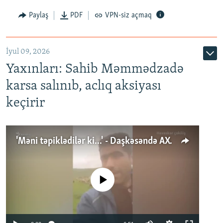
Paylaş
PDF
VPN-siz açmaq
İyul 09, 2026
Yaxınları: Sahib Məmmədzadə
karsa salınıb, aclıq aksiyası
keçirir
'Məni təpiklədilər ki...' - Daşkəsəndə AXCP fəalının yaxınları onun həbsinə etiraz edirlər
No media source currently available
Auto