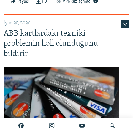
Auto
240p
360p
480p
Paylaş
PDF
VPN-siz açmaq
720p
1080p
İyun 25, 2026
ABB kartlardakı texniki
problemin həll olunduğunu
bildirir