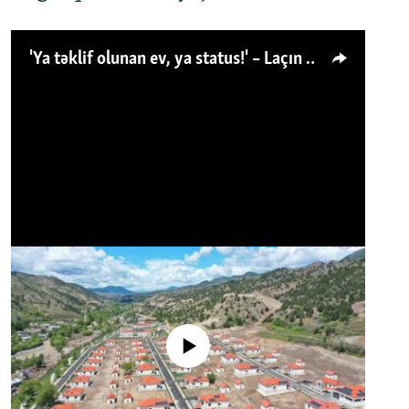
'Ya təklif olunan ev, ya status!' – Laçın köçkünü: 'Laçından başqa heç hara!'
No media source currently available