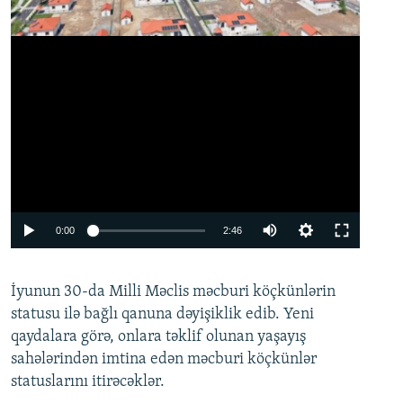
Auto
0:00
2:46
240p
İyunun 30-da Milli Məclis məcburi köçkünlərin
360p
statusu ilə bağlı qanuna dəyişiklik edib. Yeni
480p
qaydalara görə, onlara təklif olunan yaşayış
720p
sahələrindən imtina edən məcburi köçkünlər
statuslarını itirəcəklər.
1080p