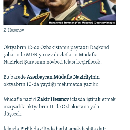
İNFOQRAFIKA
AZƏRBAYCAN ƏDƏBIYYATI KITABXANASI
MISSIYAMIZ
BIZI IZLƏ
KARIKATURA
İSLAM VƏ DEMOKRATIYA
PEŞƏ ETIKASI VƏ JURNALISTIKA STANDARTLARIMIZ
İZ - MƏDƏNIYYƏT PROQRAMI
MATERIALLARIMIZDAN ISTIFADƏ
Z.Həsənov
AZADLIQRADIOSU MOBIL TELEFONUNUZDA
RFE/RL-in bütün saytları
BIZIMLƏ ƏLAQƏ
Oktyabrın 12-də Özbəkistanın paytaxtı Daşkənd
şəhərində MDB-yə üzv dövlətlərin Müdafiə
XƏBƏR BÜLLETENLƏRIMIZ
Nazirləri Şurasının növbəti iclası keçiriləcək.
Bu barədə
Azərbaycan Müdafiə Nazirliyi
nin
oktyabrın 10-da yaydığı məlumatda yazılır.
Müdafiə naziri
Zakir Həsənov
iclasda iştirak etmək
məqsədilə oktyabrın 11-də Özbəkistana yola
düşəcək.
İclasda Birlik daxilində hərbi əməkdaşlığa dair