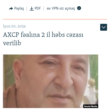
Paylaş
PDF
VPN-siz açmaq
İyun 30, 2026
AXCP fəalına 2 il həbs cəzası
verilib