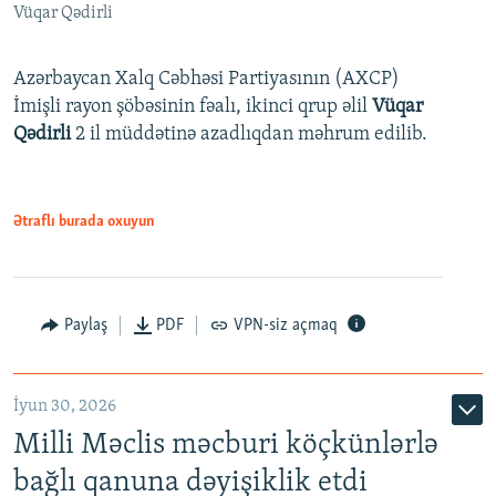
Vüqar Qədirli
Azərbaycan Xalq Cəbhəsi Partiyasının (AXCP)
İmişli rayon şöbəsinin fəalı, ikinci qrup əlil
Vüqar
Qədirli
2 il müddətinə azadlıqdan məhrum edilib.
Ətraflı burada oxuyun
Paylaş
PDF
VPN-siz açmaq
İyun 30, 2026
Milli Məclis məcburi köçkünlərlə
bağlı qanuna dəyişiklik etdi