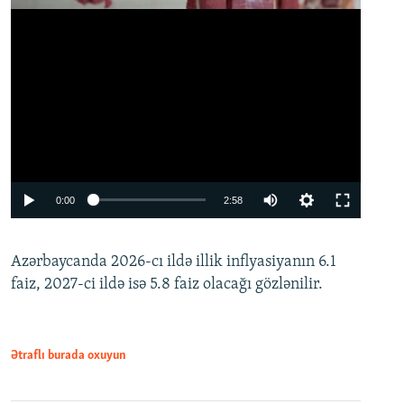
Auto
0:00
2:58
240p
Azərbaycanda 2026-cı ildə illik inflyasiyanın 6.1
360p
faiz, 2027-ci ildə isə 5.8 faiz olacağı gözlənilir.
480p
720p
1080p
Ətraflı burada oxuyun