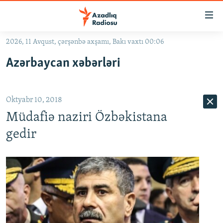
Keçid
linkləri
Əsas
2026, 11 Avqust, çərşənbə axşamı, Bakı vaxtı 00:06
məzmuna
GÜNDƏM
Azərbaycan xəbərləri
qayıt
#İZAHLA
Əsas
KORRUPSIOMETR
naviqasiyaya
Oktyabr 10, 2018
qayıt
#ƏSLINDƏ
Axtarışa
Müdafiə naziri Özbəkistana
FƏRQƏ BAX
keç
gedir
QANUNI DOĞRU
ARAŞDIRMA
MULTIMEDIA
RADIO ARXIV
VIDEO
HAQQIMIZDA
FOTOQALEREYA
OXU ZALI