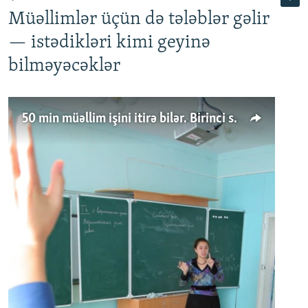
Müəllimlər üçün də tələblər gəlir
— istədikləri kimi geyinə
bilməyəcəklər
50 min müəllim işini itirə bilər. Birinci sinfə gedənlər azalır