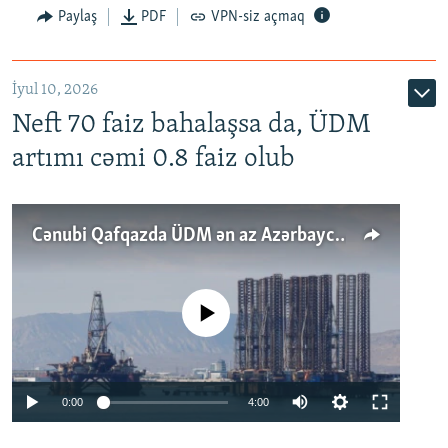
Paylaş
PDF
VPN-siz açmaq
İyul 10, 2026
Neft 70 faiz bahalaşsa da, ÜDM
artımı cəmi 0.8 faiz olub
Cənubi Qafqazda ÜDM ən az Azərbaycanda artır: Qonşuları niyə Bakını qabaqlaya bilir?
No media source currently available
Auto
0:00
4:00
240p