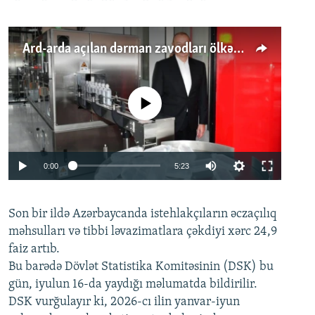
Ard-arda açılan dərman zavodları ölkənin tələbatını ödəyirmi?
No media source currently available
Auto
0:00
5:23
240p
Son bir ildə Azərbaycanda istehlakçıların
360p
əczaçılıq
məhsulları və tibbi ləvazimatlara çəkdiyi xərc 24,9
480p
Auto
240p
360p
480p
faiz artıb.
720p
Bu barədə Dövlət Statistika Komitəsinin (DSK) bu
720p
1080p
gün, iyulun 16-da yaydığı məlumatda bildirilir.
1080p
DSK vurğulayır ki, 2026-cı ilin yanvar-iyun