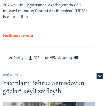
2026-cı ilin ilk yarısında Azərbaycanda 65.2
360p
milyard manatlıq ümumi daxili məhsul (ÜDM)
480p
Auto
240p
360p
480p
istehsal edilib.
720p
720p
1080p
1080p
Ətraflı burada oxuyun
Paylaş
PDF
VPN-siz açmaq
İyul 10, 2026
Yaxınları: Bəhruz Səmədovun
gözləri xeyli zəifləyib