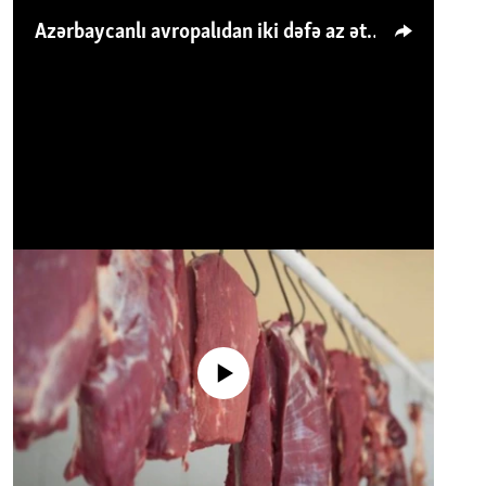
Azərbaycanlı avropalıdan iki dəfə az ət yeyir, amma... 'Qiymət artımı qaçılmazdır'
No media source currently available