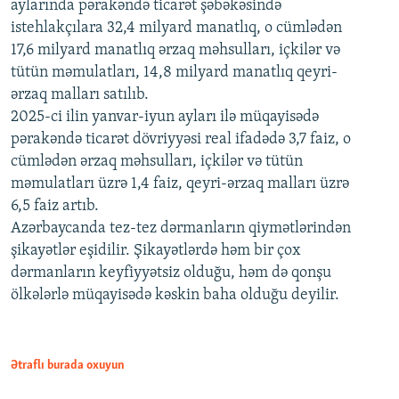
aylarında pərakəndə ticarət şəbəkəsində
istehlakçılara 32,4 milyard manatlıq, o cümlədən
17,6 milyard manatlıq ərzaq məhsulları, içkilər və
tütün məmulatları, 14,8 milyard manatlıq qeyri-
ərzaq malları satılıb.
2025-ci ilin yanvar-iyun ayları ilə müqayisədə
pərakəndə ticarət dövriyyəsi real ifadədə 3,7 faiz, o
cümlədən ərzaq məhsulları, içkilər və tütün
məmulatları üzrə 1,4 faiz, qeyri-ərzaq malları üzrə
6,5 faiz artıb.
Azərbaycanda tez-tez dərmanların qiymətlərindən
şikayətlər eşidilir. Şikayətlərdə həm bir çox
dərmanların keyfiyyətsiz olduğu, həm də qonşu
ölkələrlə müqayisədə kəskin baha olduğu deyilir.
Ətraflı burada oxuyun