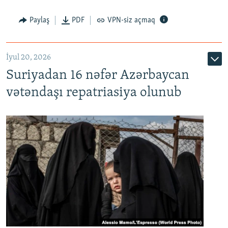
Paylaş
PDF
VPN-siz açmaq
İyul 20, 2026
Auto
240p
360p
480p
Suriyadan 16 nəfər Azərbaycan
720p
1080p
vətəndaşı repatriasiya olunub