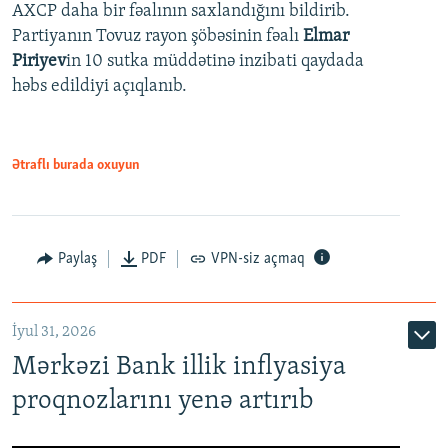
AXCP daha bir fəalının saxlandığını bildirib.
Partiyanın Tovuz rayon şöbəsinin fəalı
Elmar
Piriyev
in 10 sutka müddətinə inzibati qaydada
həbs edildiyi açıqlanıb.
Ətraflı burada oxuyun
Paylaş
PDF
VPN-siz açmaq
İyul 31, 2026
Mərkəzi Bank illik inflyasiya
proqnozlarını yenə artırıb