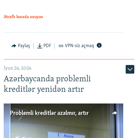
Ətraflı burada oxuyun
Auto
240p
360p
480p
Paylaş
PDF
VPN-siz açmaq
720p
1080p
İyun 26, 2026
Azərbaycanda problemli
kreditlər yenidən artır
Problemli kreditlər azalmır, artır