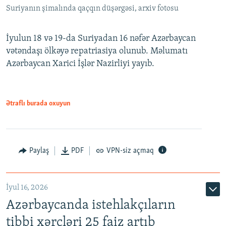
Suriyanın şimalında qaçqın düşərgəsi, arxiv fotosu
İyulun 18 və 19-da Suriyadan 16 nəfər Azərbaycan
vətəndaşı ölkəyə repatriasiya olunub. Məlumatı
Azərbaycan Xarici İşlər Nazirliyi yayıb.
Ətraflı burada oxuyun
Paylaş
PDF
VPN-siz açmaq
İyul 16, 2026
Azərbaycanda istehlakçıların
tibbi xərcləri 25 faiz artıb