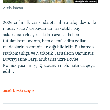
Arxiv fotosu
2026-cı ilin ilk yarısında ötən ilin analoji dövrü ilə
müqayisədə Azərbaycanda narkotiklə bağlı
aşkarlanan cinayət faktları azalsa da həm
tutulanların sayının, həm də müsadirə edilən
maddələrin həcminin artdığı bildirilir. Bu barədə
Narkomanlığa və Narkotik Vasitələrin Qanunsuz
Dövriyyəsinə Qarşı Mübarizə üzrə Dövlət
Komissiyasının İşçi Qrupunun məlumatında qeyd
edilir.
Ətraflı burada oxuyun