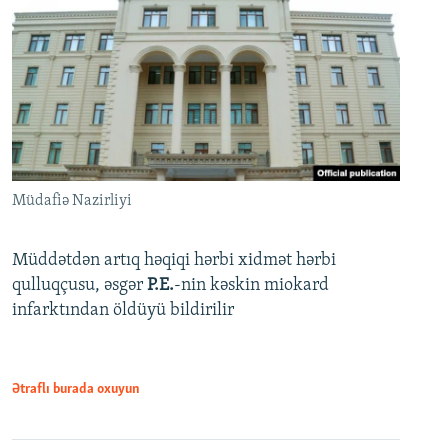
Müdafiə Nazirliyi
Müddətdən artıq həqiqi hərbi xidmət hərbi
qulluqçusu, əsgər
P.E.
-nin kəskin miokard
infarktından öldüyü bildirilir
Ətraflı burada oxuyun