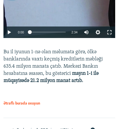
Auto
0:00
2:34
240p
Bu il iyunun 1-nə olan məlumata görə, ölkə
360p
banklarında vaxtı keçmiş kreditlərin məbləği
480p
635.4 milyon manata çatıb. Mərkəzi Bankın
720p
hesabatına əsasən, bu göstərici
mayın 1-i ilə
müqayisədə 21.2 milyon manat artıb.
1080p
Ətraflı burada oxuyun