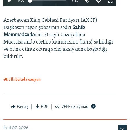
0:00
6:51
240p
Azərbaycan Xalq Cəbhəsi Partiyası (AXCP)
360p
Daşkəsən rayon şöbəsinin sədri
Sahib
480p
Auto
240p
360p
480p
Məmmədzadə
nin 10 saylı Cəzaçəkmə
720p
Müəssisəsində cərimə kamerasına (kars) salındığı
720p
1080p
və buna etiraz olaraq aclıq aksiyasına başladığı
1080p
bildirilir.
Ətraflı burada oxuyun
Paylaş
PDF
VPN-siz açmaq
İyul 07, 2026