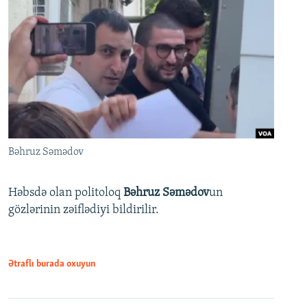
Bəhruz Səmədov
Həbsdə olan politoloq
Bəhruz Səmədov
un
gözlərinin zəiflədiyi bildirilir.
Ətraflı burada oxuyun