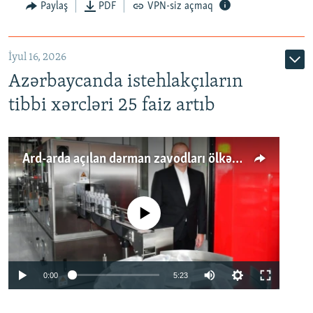
Paylaş
PDF
VPN-siz açmaq
İyul 16, 2026
Azərbaycanda istehlakçıların
tibbi xərcləri 25 faiz artıb
Ard-arda açılan dərman zavodları ölkənin tələbatını ödəyirmi?
No media source currently available
Auto
0:00
5:23
240p