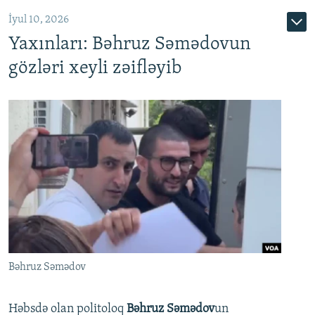
İyul 10, 2026
Yaxınları: Bəhruz Səmədovun
gözləri xeyli zəifləyib
Bəhruz Səmədov
Həbsdə olan politoloq
Bəhruz Səmədov
un