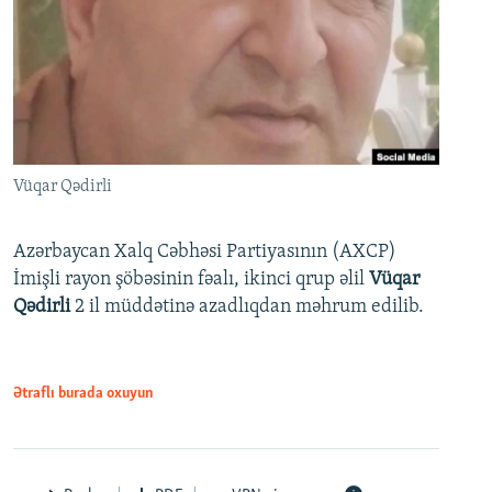
Vüqar Qədirli
Azərbaycan Xalq Cəbhəsi Partiyasının (AXCP)
İmişli rayon şöbəsinin fəalı, ikinci qrup əlil
Vüqar
Qədirli
2 il müddətinə azadlıqdan məhrum edilib.
Ətraflı burada oxuyun