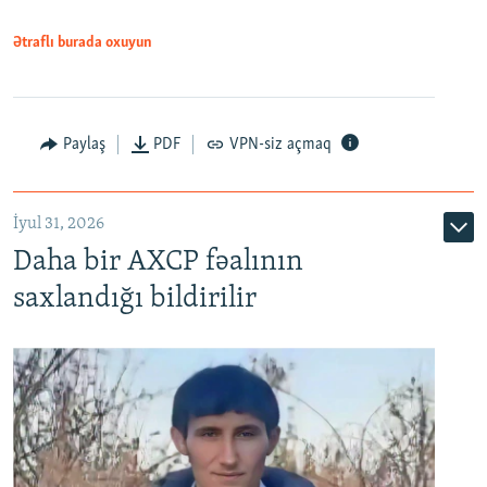
Ətraflı burada oxuyun
Paylaş
PDF
VPN-siz açmaq
İyul 31, 2026
Daha bir AXCP fəalının
saxlandığı bildirilir