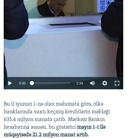
Auto
0:00
2:34
240p
Bu il iyunun 1-nə olan məlumata görə, ölkə
360p
banklarında vaxtı keçmiş kreditlərin məbləği
480p
635.4 milyon manata çatıb. Mərkəzi Bankın
720p
hesabatına əsasən, bu göstərici
mayın 1-i ilə
müqayisədə 21.2 milyon manat artıb.
1080p