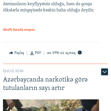
dərmanların keyfiyyətsiz olduğu, həm də qonşu
ölkələrlə müqayisədə kəskin baha olduğu deyilir.
Ətraflı burada oxuyun
Paylaş
PDF
VPN-siz açmaq
İyul 13, 2026
Azərbaycanda narkotikə görə
tutulanların sayı artır