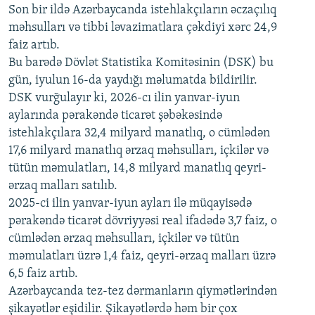
Son bir ildə Azərbaycanda istehlakçıların
360p
əczaçılıq
məhsulları və tibbi ləvazimatlara çəkdiyi xərc 24,9
480p
Auto
240p
360p
480p
faiz artıb.
720p
Bu barədə Dövlət Statistika Komitəsinin (DSK) bu
720p
1080p
gün, iyulun 16-da yaydığı məlumatda bildirilir.
1080p
DSK vurğulayır ki, 2026-cı ilin yanvar-iyun
aylarında pərakəndə ticarət şəbəkəsində
istehlakçılara 32,4 milyard manatlıq, o cümlədən
17,6 milyard manatlıq ərzaq məhsulları, içkilər və
tütün məmulatları, 14,8 milyard manatlıq qeyri-
ərzaq malları satılıb.
2025-ci ilin yanvar-iyun ayları ilə müqayisədə
pərakəndə ticarət dövriyyəsi real ifadədə 3,7 faiz, o
cümlədən ərzaq məhsulları, içkilər və tütün
məmulatları üzrə 1,4 faiz, qeyri-ərzaq malları üzrə
6,5 faiz artıb.
Azərbaycanda tez-tez dərmanların qiymətlərindən
şikayətlər eşidilir. Şikayətlərdə həm bir çox