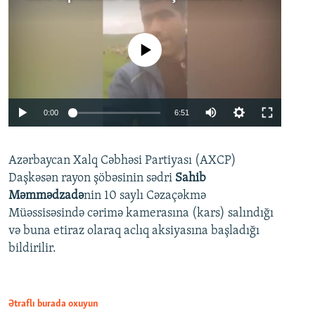
No media source currently available
Auto
0:00
6:51
240p
Azərbaycan Xalq Cəbhəsi Partiyası (AXCP)
360p
Daşkəsən rayon şöbəsinin sədri
Sahib
480p
Auto
240p
360p
480p
Məmmədzadə
nin 10 saylı Cəzaçəkmə
720p
Müəssisəsində cərimə kamerasına (kars) salındığı
720p
1080p
və buna etiraz olaraq aclıq aksiyasına başladığı
1080p
bildirilir.
Ətraflı burada oxuyun