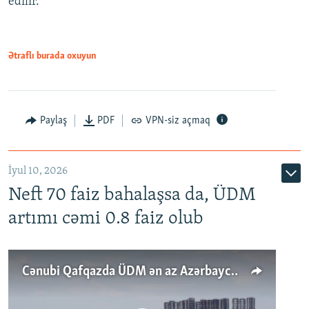
edilir.
Ətraflı burada oxuyun
Paylaş
PDF
VPN-siz açmaq
İyul 10, 2026
Neft 70 faiz bahalaşsa da, ÜDM
artımı cəmi 0.8 faiz olub
Cənubi Qafqazda ÜDM ən az Azərbaycanda artır: Qonşuları niyə Bakını qabaqlaya bilir?