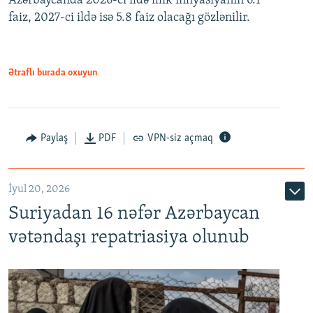
Azərbaycanda 2026-cı ildə illik inflyasiyanın 6.1
faiz, 2027-ci ildə isə 5.8 faiz olacağı gözlənilir.
480p
720p
1080p
Ətraflı burada oxuyun
Paylaş
PDF
VPN-siz açmaq
İyul 20, 2026
Auto
240p
360p
480p
Suriyadan 16 nəfər Azərbaycan
720p
1080p
vətəndaşı repatriasiya olunub