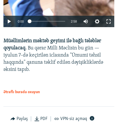
Auto
0:00
2:58
240p
Müəllimlərin məktəb geyimi ilə bağlı tələblər
360p
qoyulacaq.
Bu qərar Milli Məclisin bu gün —
480p
iyulun 7-də keçirilən iclasında "Ümumi təhsil
720p
haqqında" qanuna təklif edilən dəyişikliklərdə
əksini tapıb.
1080p
Ətraflı burada oxuyun
Auto
240p
360p
480p
Paylaş
PDF
VPN-siz açmaq