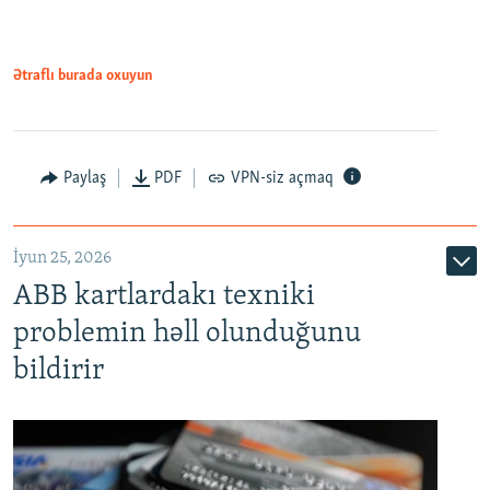
Ətraflı burada oxuyun
Auto
240p
360p
480p
Paylaş
PDF
VPN-siz açmaq
720p
1080p
İyun 25, 2026
ABB kartlardakı texniki
problemin həll olunduğunu
bildirir