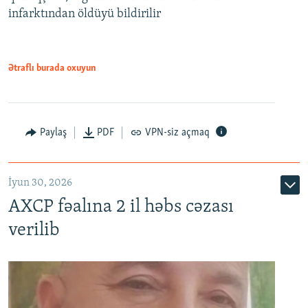
infarktından öldüyü bildirilir
Ətraflı burada oxuyun
Paylaş
PDF
VPN-siz açmaq
İyun 30, 2026
AXCP fəalına 2 il həbs cəzası
verilib