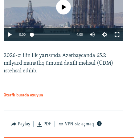
No media source currently available
Auto
0:00
4:00
240p
2026-cı ilin ilk yarısında Azərbaycanda 65.2
360p
milyard manatlıq ümumi daxili məhsul (ÜDM)
480p
Auto
240p
360p
480p
istehsal edilib.
720p
720p
1080p
1080p
Ətraflı burada oxuyun
Paylaş
PDF
VPN-siz açmaq