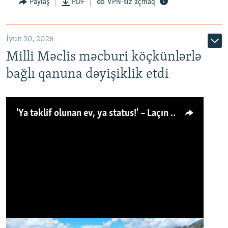
Paylaş
PDF
VPN-siz açmaq
İyun 30, 2026
Milli Məclis məcburi köçkünlərlə
bağlı qanuna dəyişiklik etdi
'Ya təklif olunan ev, ya status!' – Laçın köçkünü: 'Laçından başqa heç hara!'