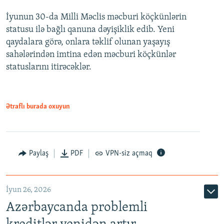
İyunun 30-da Milli Məclis məcburi köçkünlərin
360p
statusu ilə bağlı qanuna dəyişiklik edib. Yeni
480p
qaydalara görə, onlara təklif olunan yaşayış
720p
sahələrindən imtina edən məcburi köçkünlər
statuslarını itirəcəklər.
1080p
Ətraflı burada oxuyun
Auto
240p
360p
480p
Paylaş
PDF
VPN-siz açmaq
720p
1080p
İyun 26, 2026
Azərbaycanda problemli