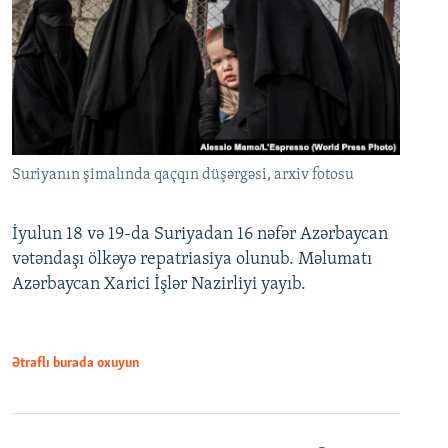
Suriyanın şimalında qaçqın düşərgəsi, arxiv fotosu
İyulun 18 və 19-da Suriyadan 16 nəfər Azərbaycan
vətəndaşı ölkəyə repatriasiya olunub. Məlumatı
Azərbaycan Xarici İşlər Nazirliyi yayıb.
Ətraflı burada oxuyun