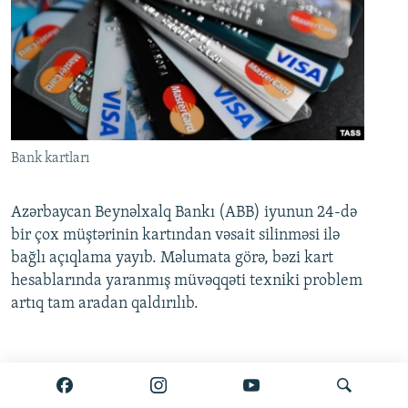
Bank kartları
Azərbaycan Beynəlxalq Bankı (ABB) iyunun 24-də
bir çox müştərinin kartından vəsait silinməsi ilə
bağlı açıqlama yayıb. Məlumata görə, bəzi kart
hesablarında yaranmış müvəqqəti texniki problem
artıq tam aradan qaldırılıb.
Ətraflı burada oxuyun