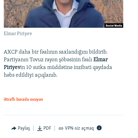
Elmar Piriyev
AXCP daha bir fəalının saxlandığını bildirib.
Partiyanın Tovuz rayon şöbəsinin fəalı
Elmar
Piriyev
in 10 sutka müddətinə inzibati qaydada
həbs edildiyi açıqlanıb.
Ətraflı burada oxuyun
Paylaş
PDF
VPN-siz açmaq