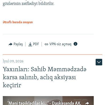
gözlərinin zəiflədiyi bildirilir.
Ətraflı burada oxuyun
Paylaş
PDF
VPN-siz açmaq
İyul 09, 2026
Yaxınları: Sahib Məmmədzadə
karsa salınıb, aclıq aksiyası
keçirir
'Məni təpiklədilər ki...' - Daşkəsəndə AXCP fəalının yaxınları onun həbsinə etiraz edirlər