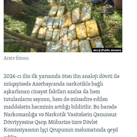
Arxiv fotosu
2026-cı ilin ilk yarısında ötən ilin analoji dövrü ilə
müqayisədə Azərbaycanda narkotiklə bağlı
aşkarlanan cinayət faktları azalsa da həm
tutulanların sayının, həm də müsadirə edilən
maddələrin həcminin artdığı bildirilir. Bu barədə
Narkomanlığa və Narkotik Vasitələrin Qanunsuz
Dövriyyəsinə Qarşı Mübarizə üzrə Dövlət
Komissiyasının İşçi Qrupunun məlumatında qeyd