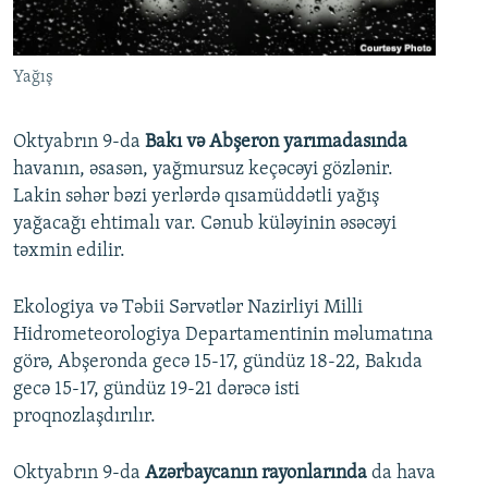
İNFOQRAFIKA
AZƏRBAYCAN ƏDƏBIYYATI KITABXANASI
MISSIYAMIZ
BIZI IZLƏ
KARIKATURA
İSLAM VƏ DEMOKRATIYA
PEŞƏ ETIKASI VƏ JURNALISTIKA STANDARTLARIMIZ
Yağış
İZ - MƏDƏNIYYƏT PROQRAMI
MATERIALLARIMIZDAN ISTIFADƏ
AZADLIQRADIOSU MOBIL TELEFONUNUZDA
RFE/RL-in bütün saytları
Oktyabrın 9-da
Bakı və Abşeron yarımadasında
havanın, əsasən, yağmursuz keçəcəyi gözlənir.
BIZIMLƏ ƏLAQƏ
Lakin səhər bəzi yerlərdə qısamüddətli yağış
XƏBƏR BÜLLETENLƏRIMIZ
yağacağı ehtimalı var. Cənub küləyinin əsəcəyi
təxmin edilir.
Ekologiya və Təbii Sərvətlər Nazirliyi Milli
Hidrometeorologiya Departamentinin məlumatına
görə, Abşeronda gecə 15-17, gündüz 18-22, Bakıda
gecə 15-17, gündüz 19-21 dərəcə isti
proqnozlaşdırılır.
Oktyabrın 9-da
Azərbaycanın rayonlarında
da hava