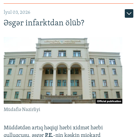
720p
1080p
İyul 03, 2026
Əsgər infarktdan ölüb?
Müdafiə Nazirliyi
Müddətdən artıq həqiqi hərbi xidmət hərbi
qulluqçusu, əsgər
P.E.
-nin kəskin miokard