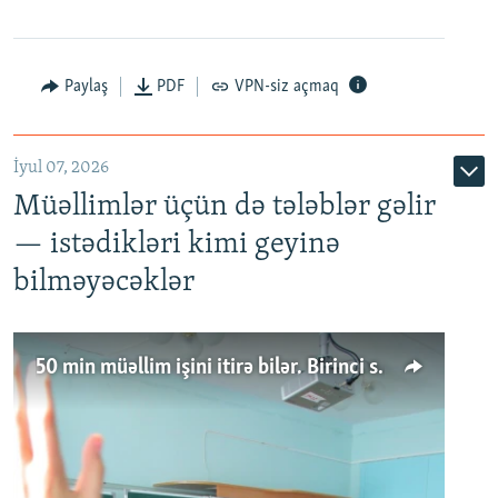
Paylaş
PDF
VPN-siz açmaq
İyul 07, 2026
Müəllimlər üçün də tələblər gəlir
— istədikləri kimi geyinə
bilməyəcəklər
50 min müəllim işini itirə bilər. Birinci sinfə gedənlər azalır