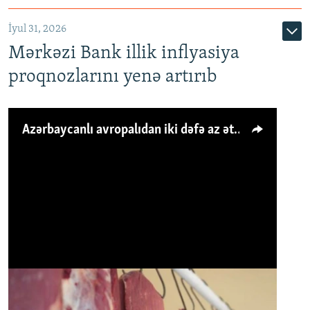
İyul 31, 2026
Mərkəzi Bank illik inflyasiya
proqnozlarını yenə artırıb
Azərbaycanlı avropalıdan iki dəfə az ət yeyir, amma... 'Qiymət artımı qaçılmazdır'