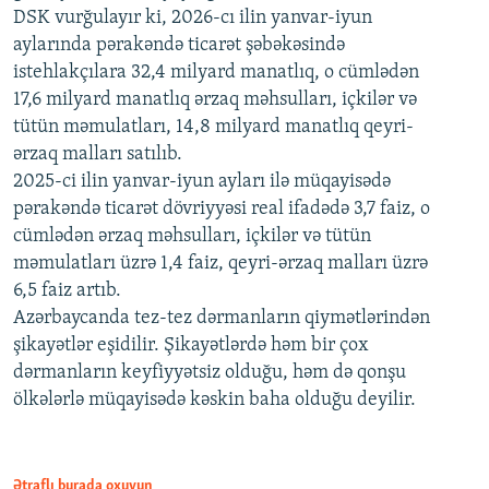
DSK vurğulayır ki, 2026-cı ilin yanvar-iyun
aylarında pərakəndə ticarət şəbəkəsində
istehlakçılara 32,4 milyard manatlıq, o cümlədən
17,6 milyard manatlıq ərzaq məhsulları, içkilər və
tütün məmulatları, 14,8 milyard manatlıq qeyri-
ərzaq malları satılıb.
2025-ci ilin yanvar-iyun ayları ilə müqayisədə
pərakəndə ticarət dövriyyəsi real ifadədə 3,7 faiz, o
cümlədən ərzaq məhsulları, içkilər və tütün
məmulatları üzrə 1,4 faiz, qeyri-ərzaq malları üzrə
6,5 faiz artıb.
Azərbaycanda tez-tez dərmanların qiymətlərindən
şikayətlər eşidilir. Şikayətlərdə həm bir çox
dərmanların keyfiyyətsiz olduğu, həm də qonşu
ölkələrlə müqayisədə kəskin baha olduğu deyilir.
Ətraflı burada oxuyun