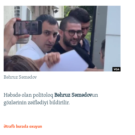
Bəhruz Səmədov
Həbsdə olan politoloq
Bəhruz Səmədov
un
gözlərinin zəiflədiyi bildirilir.
Ətraflı burada oxuyun