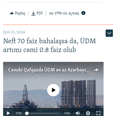
Paylaş
PDF
VPN-siz açmaq
İyul 10, 2026
Neft 70 faiz bahalaşsa da, ÜDM
artımı cəmi 0.8 faiz olub
Cənubi Qafqazda ÜDM ən az Azərbaycanda artır: Qonşuları niyə Bakını qabaqlaya bilir?
No media source currently available
Auto
0:00
4:00