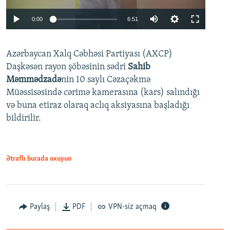
Auto
0:00
6:51
240p
Azərbaycan Xalq Cəbhəsi Partiyası (AXCP)
360p
Daşkəsən rayon şöbəsinin sədri
Sahib
480p
Auto
240p
360p
480p
Məmmədzadə
nin 10 saylı Cəzaçəkmə
720p
Müəssisəsində cərimə kamerasına (kars) salındığı
720p
1080p
və buna etiraz olaraq aclıq aksiyasına başladığı
1080p
bildirilir.
Ətraflı burada oxuyun
Paylaş
PDF
VPN-siz açmaq