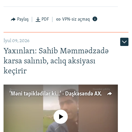
Paylaş
PDF
VPN-siz açmaq
İyul 09, 2026
Yaxınları: Sahib Məmmədzadə
karsa salınıb, aclıq aksiyası
keçirir
'Məni təpiklədilər ki...' - Daşkəsəndə AXCP fəalının yaxınları onun həbsinə etiraz edirlər
No media source currently available