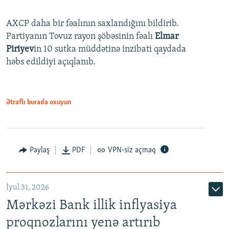
AXCP daha bir fəalının saxlandığını bildirib.
Partiyanın Tovuz rayon şöbəsinin fəalı
Elmar
Piriyev
in 10 sutka müddətinə inzibati qaydada
həbs edildiyi açıqlanıb.
Ətraflı burada oxuyun
Paylaş
PDF
VPN-siz açmaq
İyul 31, 2026
Mərkəzi Bank illik inflyasiya
proqnozlarını yenə artırıb