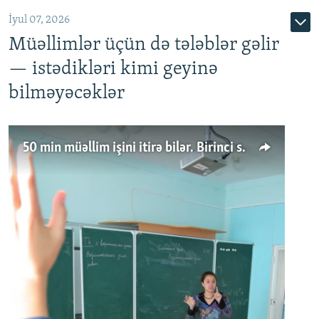
İyul 07, 2026
Müəllimlər üçün də tələblər gəlir
— istədikləri kimi geyinə
bilməyəcəklər
50 min müəllim işini itirə bilər. Birinci sinfə gedənlər azalır