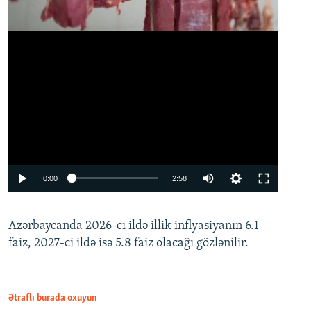
Auto
0:00
2:58
240p
Azərbaycanda 2026-cı ildə illik inflyasiyanın 6.1
360p
faiz, 2027-ci ildə isə 5.8 faiz olacağı gözlənilir.
480p
720p
1080p
Ətraflı burada oxuyun