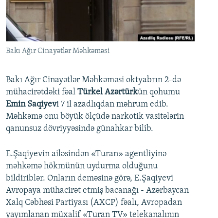
İNFOQRAFIKA
AZƏRBAYCAN ƏDƏBIYYATI KITABXANASI
MISSIYAMIZ
BIZI IZLƏ
KARIKATURA
İSLAM VƏ DEMOKRATIYA
PEŞƏ ETIKASI VƏ JURNALISTIKA STANDARTLARIMIZ
İZ - MƏDƏNIYYƏT PROQRAMI
MATERIALLARIMIZDAN ISTIFADƏ
Bakı Ağır Cinayətlər Məhkəməsi
AZADLIQRADIOSU MOBIL TELEFONUNUZDA
RFE/RL-in bütün saytları
BIZIMLƏ ƏLAQƏ
Bakı Ağır Cinayətlər Məhkəməsi oktyabrın 2-də
mühacirətdəki fəal
Türkel Azərtürk
ün qohumu
XƏBƏR BÜLLETENLƏRIMIZ
Emin Saqiyev
i 7 il azadlıqdan məhrum edib.
Məhkəmə onu böyük ölçüdə narkotik vasitələrin
qanunsuz dövriyyəsində günahkar bilib.
E.Şaqiyevin ailəsindən «Turan» agentliyinə
məhkəmə hökmünün uydurma olduğunu
bildiriblər. Onların deməsinə görə, E.Şaqiyevi
Avropaya mühacirət etmiş bacanağı - Azərbaycan
Xalq Cəbhəsi Partiyası (AXCP) fəalı, Avropadan
yayımlanan müxalif «Turan TV» telekanalının