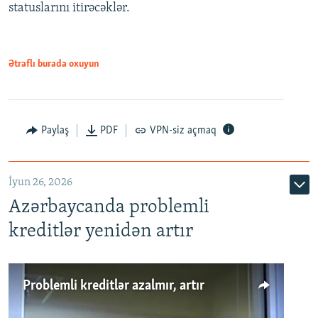
statuslarını itirəcəklər.
1080p
Ətraflı burada oxuyun
Auto
240p
360p
480p
Paylaş
PDF
VPN-siz açmaq
720p
1080p
İyun 26, 2026
Azərbaycanda problemli
kreditlər yenidən artır
Problemli kreditlər azalmır, artır