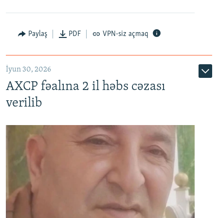
Paylaş
PDF
VPN-siz açmaq
İyun 30, 2026
AXCP fəalına 2 il həbs cəzası
verilib