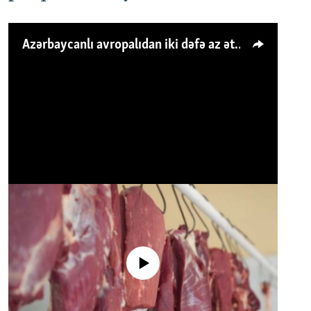
Azərbaycanlı avropalıdan iki dəfə az ət yeyir, amma... 'Qiymət artımı qaçılmazdır'
No media source currently available