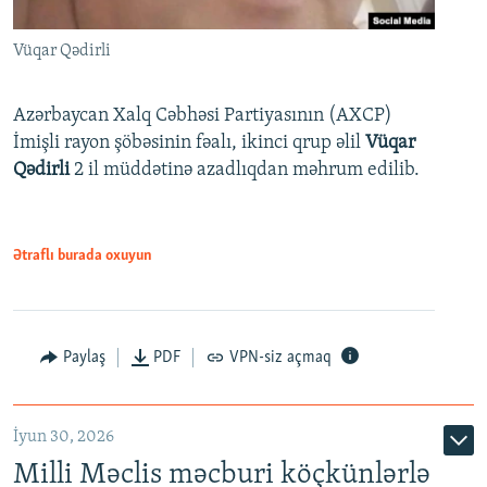
Vüqar Qədirli
Azərbaycan Xalq Cəbhəsi Partiyasının (AXCP)
İmişli rayon şöbəsinin fəalı, ikinci qrup əlil
Vüqar
Qədirli
2 il müddətinə azadlıqdan məhrum edilib.
Ətraflı burada oxuyun
Paylaş
PDF
VPN-siz açmaq
İyun 30, 2026
Milli Məclis məcburi köçkünlərlə