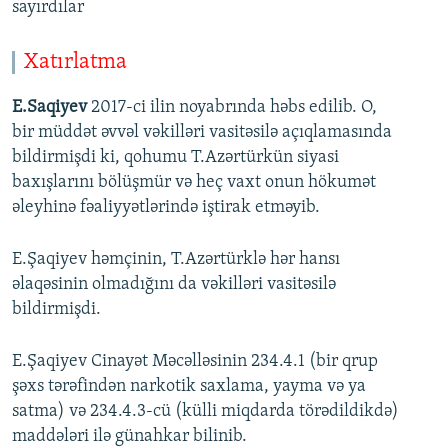
sayırdılar
Xatırlatma
E.Saqiyev
2017-ci ilin noyabrında həbs edilib. O,
bir müddət əvvəl vəkilləri vasitəsilə açıqlamasında
bildirmişdi ki, qohumu T.Azərtürkün siyasi
baxışlarını bölüşmür və heç vaxt onun hökumət
əleyhinə fəaliyyətlərində iştirak etməyib.
E.Şaqiyev həmçinin, T.Azərtürklə hər hansı
əlaqəsinin olmadığını da vəkilləri vasitəsilə
bildirmişdi.
E.Şaqiyev Cinayət Məcəlləsinin 234.4.1 (bir qrup
şəxs tərəfindən narkotik saxlama, yayma və ya
satma) və 234.4.3-cü (külli miqdarda törədildikdə)
maddələri ilə günahkar bilinib.