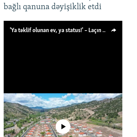
bağlı qanuna dəyişiklik etdi
'Ya təklif olunan ev, ya status!' – Laçın köçkünü: 'Laçından başqa heç hara!'
No media source currently available