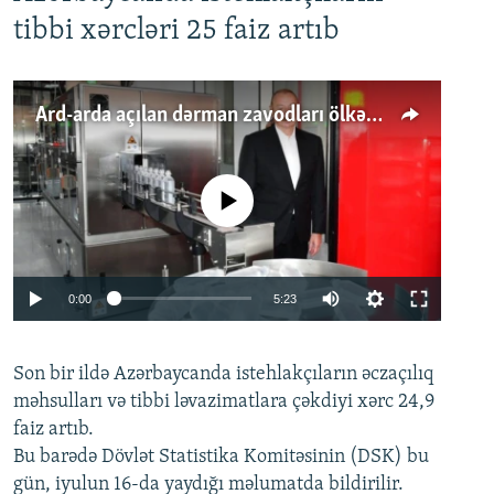
tibbi xərcləri 25 faiz artıb
Ard-arda açılan dərman zavodları ölkənin tələbatını ödəyirmi?
No media source currently available
Auto
0:00
5:23
240p
Son bir ildə Azərbaycanda istehlakçıların
360p
əczaçılıq
məhsulları və tibbi ləvazimatlara çəkdiyi xərc 24,9
480p
Auto
240p
360p
480p
faiz artıb.
720p
Bu barədə Dövlət Statistika Komitəsinin (DSK) bu
720p
1080p
gün, iyulun 16-da yaydığı məlumatda bildirilir.
1080p