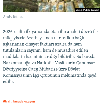
Arxiv fotosu
2026-cı ilin ilk yarısında ötən ilin analoji dövrü ilə
müqayisədə Azərbaycanda narkotiklə bağlı
aşkarlanan cinayət faktları azalsa da həm
tutulanların sayının, həm də müsadirə edilən
maddələrin həcminin artdığı bildirilir. Bu barədə
Narkomanlığa və Narkotik Vasitələrin Qanunsuz
Dövriyyəsinə Qarşı Mübarizə üzrə Dövlət
Komissiyasının İşçi Qrupunun məlumatında qeyd
edilir.
Ətraflı burada oxuyun