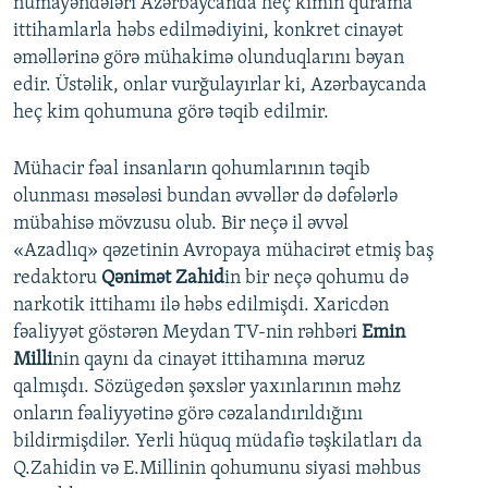
nümayəndələri Azərbaycanda heç kimin qurama
ittihamlarla həbs edilmədiyini, konkret cinayət
əməllərinə görə mühakimə olunduqlarını bəyan
edir. Üstəlik, onlar vurğulayırlar ki, Azərbaycanda
heç kim qohumuna görə təqib edilmir.
Mühacir fəal insanların qohumlarının təqib
olunması məsələsi bundan əvvəllər də dəfələrlə
mübahisə mövzusu olub. Bir neçə il əvvəl
«Azadlıq» qəzetinin Avropaya mühacirət etmiş baş
redaktoru
Qənimət Zahid
in bir neçə qohumu də
narkotik ittihamı ilə həbs edilmişdi. Xaricdən
fəaliyyət göstərən Meydan TV-nin rəhbəri
Emin
Milli
nin qaynı da cinayət ittihamına məruz
qalmışdı. Sözügedən şəxslər yaxınlarının məhz
onların fəaliyyətinə görə cəzalandırıldığını
bildirmişdilər. Yerli hüquq müdafiə təşkilatları da
Q.Zahidin və E.Millinin qohumunu siyasi məhbus