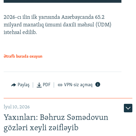
240p
2026-cı ilin ilk yarısında Azərbaycanda 65.2
360p
milyard manatlıq ümumi daxili məhsul (ÜDM)
480p
Auto
240p
360p
480p
istehsal edilib.
720p
720p
1080p
1080p
Ətraflı burada oxuyun
Paylaş
PDF
VPN-siz açmaq
İyul 10, 2026
Yaxınları: Bəhruz Səmədovun
gözləri xeyli zəifləyib