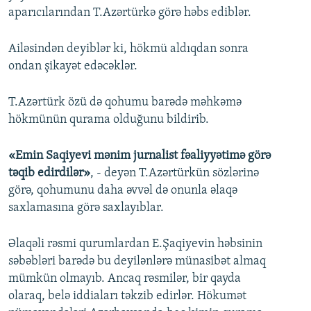
aparıcılarından T.Azərtürkə görə həbs ediblər.
Ailəsindən deyiblər ki, hökmü aldıqdan sonra
ondan şikayət edəcəklər.
T.Azərtürk özü də qohumu barədə məhkəmə
hökmünün qurama olduğunu bildirib.
«Emin Saqiyevi mənim jurnalist fəaliyyətimə görə
təqib edirdilər»
, - deyən T.Azərtürkün sözlərinə
görə, qohumunu daha əvvəl də onunla əlaqə
saxlamasına görə saxlayıblar.
Əlaqəli rəsmi qurumlardan E.Şaqiyevin həbsinin
səbəbləri barədə bu deyilənlərə münasibət almaq
mümkün olmayıb. Ancaq rəsmilər, bir qayda
olaraq, belə iddiaları təkzib edirlər. Hökumət