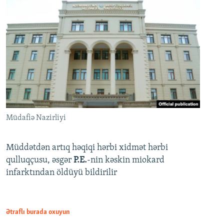
Müdafiə Nazirliyi
Müddətdən artıq həqiqi hərbi xidmət hərbi
qulluqçusu, əsgər
P.E.
-nin kəskin miokard
infarktından öldüyü bildirilir
Ətraflı burada oxuyun