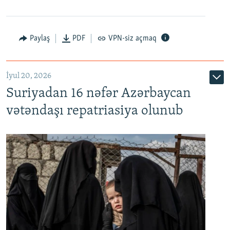
Paylaş
PDF
VPN-siz açmaq
İyul 20, 2026
Auto
240p
360p
480p
Suriyadan 16 nəfər Azərbaycan
720p
1080p
vətəndaşı repatriasiya olunub