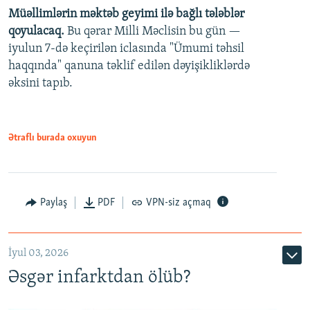
Müəllimlərin məktəb geyimi ilə bağlı tələblər
360p
qoyulacaq.
Bu qərar Milli Məclisin bu gün —
480p
iyulun 7-də keçirilən iclasında "Ümumi təhsil
720p
haqqında" qanuna təklif edilən dəyişikliklərdə
əksini tapıb.
1080p
Ətraflı burada oxuyun
Auto
240p
360p
480p
Paylaş
PDF
VPN-siz açmaq
720p
1080p
İyul 03, 2026
Əsgər infarktdan ölüb?