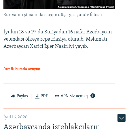
Suriyanın şimalında qaçqın düşərgəsi, arxiv fotosu
İyulun 18 və 19-da Suriyadan 16 nəfər Azərbaycan
vətəndaşı ölkəyə repatriasiya olunub. Məlumatı
Azərbaycan Xarici İşlər Nazirliyi yayıb.
Ətraflı burada oxuyun
Paylaş
PDF
VPN-siz açmaq
İyul 16, 2026
Azərbaycanda istehlakçıların