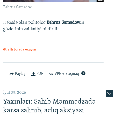
Bəhruz Səmədov
Həbsdə olan politoloq
Bəhruz Səmədov
un
gözlərinin zəiflədiyi bildirilir.
Ətraflı burada oxuyun
Paylaş
PDF
VPN-siz açmaq
İyul 09, 2026
Yaxınları: Sahib Məmmədzadə
karsa salınıb, aclıq aksiyası