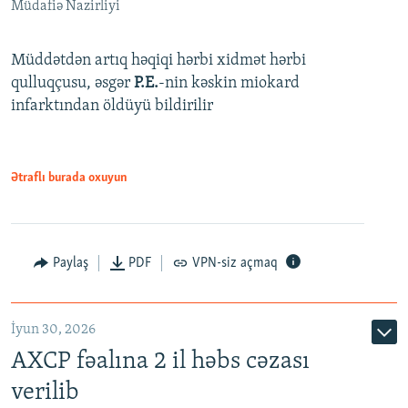
Müdafiə Nazirliyi
Müddətdən artıq həqiqi hərbi xidmət hərbi
qulluqçusu, əsgər
P.E.
-nin kəskin miokard
infarktından öldüyü bildirilir
Ətraflı burada oxuyun
Paylaş
PDF
VPN-siz açmaq
İyun 30, 2026
AXCP fəalına 2 il həbs cəzası
verilib