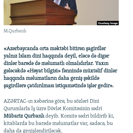
İNFOQRAFIKA
AZƏRBAYCAN ƏDƏBIYYATI KITABXANASI
MISSIYAMIZ
BIZI IZLƏ
KARIKATURA
İSLAM VƏ DEMOKRATIYA
PEŞƏ ETIKASI VƏ JURNALISTIKA STANDARTLARIMIZ
İZ - MƏDƏNIYYƏT PROQRAMI
MATERIALLARIMIZDAN ISTIFADƏ
M.Qurbanlı
AZADLIQRADIOSU MOBIL TELEFONUNUZDA
RFE/RL-in bütün saytları
BIZIMLƏ ƏLAQƏ
«Azərbaycanda orta məktəbi bitirən şagirdlər
yalnız İslam dini haqqında deyil, eləcə də digər
XƏBƏR BÜLLETENLƏRIMIZ
dinlər barədə də məlumatlı olmalıdırlar. Yaxın
gələcəkdə «Həyat bilgisi» fənnində müxtəlif dinlər
haqqında məlumatların daha geniş şəkildə
şagirdlərə çatdırılması istiqamətində işlər gedir».
AZƏRTAC-ın xəbərinə görə, bu sözləri Dini
Qurumlarla İş üzrə Dövlət Komitəsinin sədri
Mübariz Qurbanlı
deyib. Komitə sədri bildirib ki,
kitablarda bu barədə məlumatlar var, sadəcə, bu
daha da genişləndiriləcək.