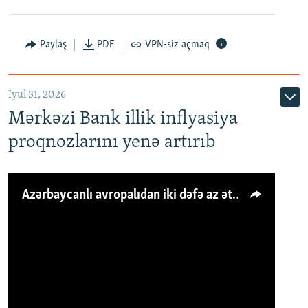
Paylaş
PDF
VPN-siz açmaq
İyul 31, 2026
Mərkəzi Bank illik inflyasiya
proqnozlarını yenə artırıb
Azərbaycanlı avropalıdan iki dəfə az ət yeyir, amma... 'Qiymət artımı qaçılmazdır'