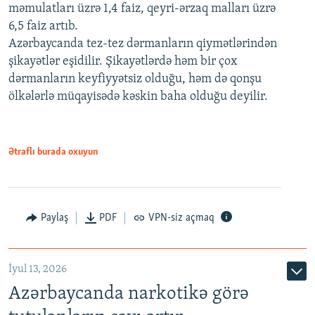
məmulatları üzrə 1,4 faiz, qeyri-ərzaq malları üzrə
6,5 faiz artıb.
Azərbaycanda tez-tez dərmanların qiymətlərindən
şikayətlər eşidilir. Şikayətlərdə həm bir çox
dərmanların keyfiyyətsiz olduğu, həm də qonşu
ölkələrlə müqayisədə kəskin baha olduğu deyilir.
Ətraflı burada oxuyun
Paylaş
PDF
VPN-siz açmaq
İyul 13, 2026
Azərbaycanda narkotikə görə