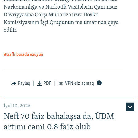
Narkomanlığa və Narkotik Vasitələrin Qanunsuz
Dövriyyəsinə Qarşı Mübarizə üzrə Dövlət
Komissiyasının İşçi Qrupunun məlumatında qeyd
edilir.
Ətraflı burada oxuyun
Paylaş
PDF
VPN-siz açmaq
İyul 10, 2026
Neft 70 faiz bahalaşsa da, ÜDM
artımı cəmi 0.8 faiz olub