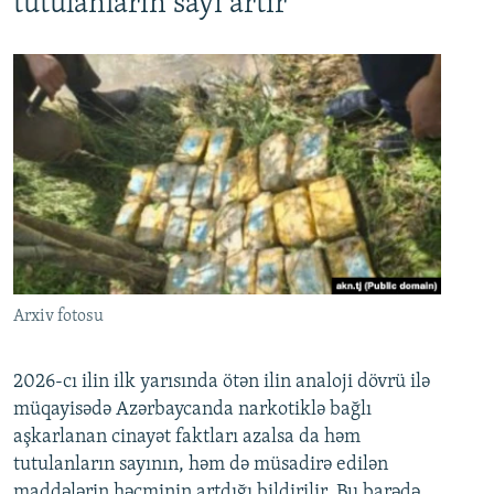
tutulanların sayı artır
Arxiv fotosu
2026-cı ilin ilk yarısında ötən ilin analoji dövrü ilə
müqayisədə Azərbaycanda narkotiklə bağlı
aşkarlanan cinayət faktları azalsa da həm
tutulanların sayının, həm də müsadirə edilən
maddələrin həcminin artdığı bildirilir. Bu barədə