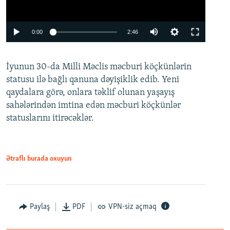
Auto
0:00
2:46
240p
İyunun 30-da Milli Məclis məcburi köçkünlərin
360p
statusu ilə bağlı qanuna dəyişiklik edib. Yeni
480p
qaydalara görə, onlara təklif olunan yaşayış
720p
sahələrindən imtina edən məcburi köçkünlər
statuslarını itirəcəklər.
1080p
Ətraflı burada oxuyun
Auto
240p
360p
480p
Paylaş
PDF
VPN-siz açmaq