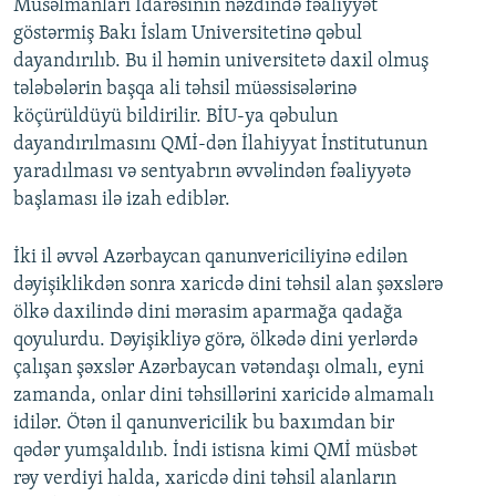
Müsəlmanları İdarəsinin nəzdində fəaliyyət
göstərmiş Bakı İslam Universitetinə qəbul
dayandırılıb. Bu il həmin universitetə daxil olmuş
tələbələrin başqa ali təhsil müəssisələrinə
köçürüldüyü bildirilir. BİU-ya qəbulun
dayandırılmasını QMİ-dən İlahiyyat İnstitutunun
yaradılması və sentyabrın əvvəlindən fəaliyyətə
başlaması ilə izah ediblər.
İki il əvvəl Azərbaycan qanunvericiliyinə edilən
dəyişiklikdən sonra xaricdə dini təhsil alan şəxslərə
ölkə daxilində dini mərasim aparmağa qadağa
qoyulurdu. Dəyişikliyə görə, ölkədə dini yerlərdə
çalışan şəxslər Azərbaycan vətəndaşı olmalı, eyni
zamanda, onlar dini təhsillərini xaricidə almamalı
idilər. Ötən il qanunvericilik bu baxımdan bir
qədər yumşaldılıb. İndi istisna kimi QMİ müsbət
rəy verdiyi halda, xaricdə dini təhsil alanların