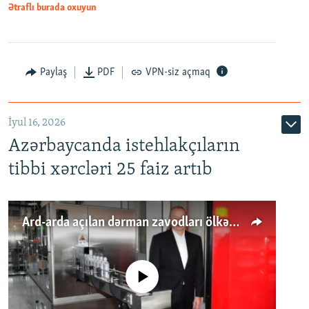
Ətraflı burada oxuyun
Paylaş
PDF
VPN-siz açmaq
İyul 16, 2026
Azərbaycanda istehlakçıların
tibbi xərcləri 25 faiz artıb
Ard-arda açılan dərman zavodları ölkənin tələbatını ödəyirmi?
No media source currently available