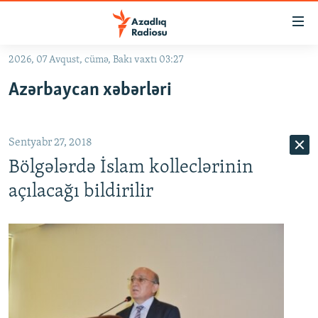
Keçid
linkləri
Əsas
2026, 07 Avqust, cümə, Bakı vaxtı 03:27
məzmuna
GÜNDƏM
Azərbaycan xəbərləri
qayıt
#İZAHLA
Əsas
KORRUPSIOMETR
naviqasiyaya
Sentyabr 27, 2018
qayıt
#ƏSLINDƏ
Axtarışa
Bölgələrdə İslam kolleclərinin
FƏRQƏ BAX
keç
açılacağı bildirilir
QANUNI DOĞRU
ARAŞDIRMA
MULTIMEDIA
RADIO ARXIV
VIDEO
HAQQIMIZDA
FOTOQALEREYA
OXU ZALI