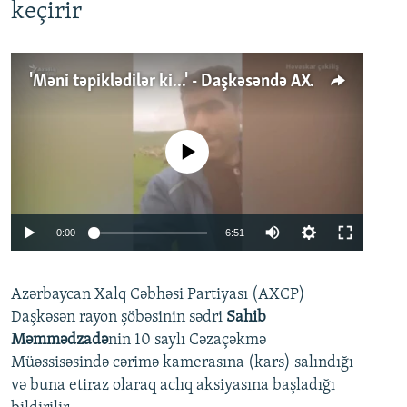
keçirir
'Məni təpiklədilər ki...' - Daşkəsəndə AXCP fəalının yaxınları onun həbsinə etiraz edirlər
No media source currently available
Auto
0:00
6:51
240p
Azərbaycan Xalq Cəbhəsi Partiyası (AXCP)
360p
Daşkəsən rayon şöbəsinin sədri
Sahib
480p
Auto
240p
360p
480p
Məmmədzadə
nin 10 saylı Cəzaçəkmə
720p
Müəssisəsində cərimə kamerasına (kars) salındığı
720p
1080p
və buna etiraz olaraq aclıq aksiyasına başladığı
1080p