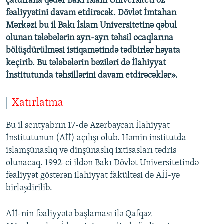
çatdırana qədər Bakı İslam Universiteti öz
fəaliyyətini davam etdirəcək. Dövlət İmtahan
Mərkəzi bu il Bakı İslam Universitetinə qəbul
olunan tələbələrin ayrı-ayrı təhsil ocaqlarına
bölüşdürülməsi istiqamətində tədbirlər həyata
keçirib. Bu tələbələrin bəziləri də İlahiyyat
İnstitutunda təhsillərini davam etdirəcəklər».
Xatırlatma
Bu il sentyabrın 17-də Azərbaycan İlahiyyat
İnstitutunun (Aİİ) açılışı olub. Həmin institutda
islamşünaslıq və dinşünaslıq ixtisasları tədris
olunacaq. 1992-ci ildən Bakı Dövlət Universitetində
fəaliyyət göstərən ilahiyyat fakültəsi də Aİİ-yə
birləşdirilib.
Aİİ-nin fəaliyyətə başlaması ilə Qafqaz