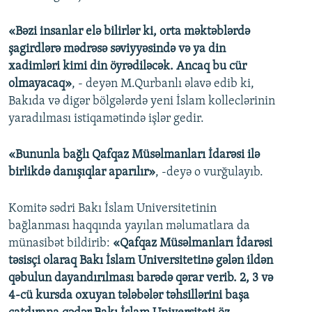
«Bəzi insanlar elə bilirlər ki, orta məktəblərdə
şagirdlərə mədrəsə səviyyəsində və ya din
xadimləri kimi din öyrədiləcək. Ancaq bu cür
olmayacaq»
, - deyən M.Qurbanlı əlavə edib ki,
Bakıda və digər bölgələrdə yeni İslam kolleclərinin
yaradılması istiqamətində işlər gedir.
«Bununla bağlı Qafqaz Müsəlmanları İdarəsi ilə
birlikdə danışıqlar aparılır»
, -deyə o vurğulayıb.
Komitə sədri Bakı İslam Universitetinin
bağlanması haqqında yayılan məlumatlara da
münasibət bildirib:
«Qafqaz Müsəlmanları İdarəsi
təsisçi olaraq Bakı İslam Universitetinə gələn ildən
qəbulun dayandırılması barədə qərar verib. 2, 3 və
4-cü kursda oxuyan tələbələr təhsillərini başa