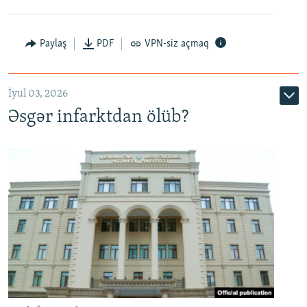
Auto
240p
360p
480p
Paylaş
PDF
VPN-siz açmaq
720p
1080p
İyul 03, 2026
Əsgər infarktdan ölüb?