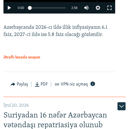
Auto
0:00
2:58
240p
Azərbaycanda 2026-cı ildə illik inflyasiyanın 6.1
360p
faiz, 2027-ci ildə isə 5.8 faiz olacağı gözlənilir.
480p
720p
1080p
Ətraflı burada oxuyun
Paylaş
PDF
VPN-siz açmaq
İyul 20, 2026
Auto
240p
360p
480p
Suriyadan 16 nəfər Azərbaycan
720p
1080p
vətəndaşı repatriasiya olunub