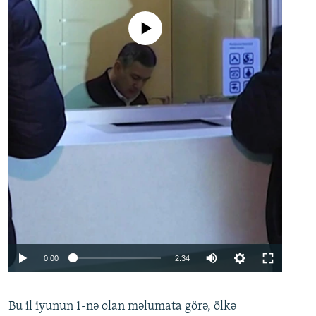
No media source currently available
Auto
0:00
2:34
240p
Bu il iyunun 1-nə olan məlumata görə, ölkə
360p