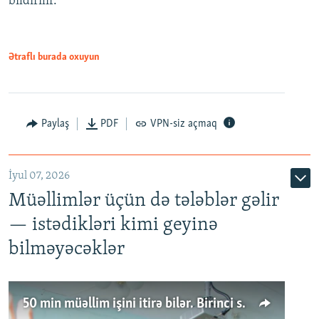
bildirilir.
Ətraflı burada oxuyun
Paylaş
PDF
VPN-siz açmaq
İyul 07, 2026
Müəllimlər üçün də tələblər gəlir
— istədikləri kimi geyinə
bilməyəcəklər
50 min müəllim işini itirə bilər. Birinci sinfə gedənlər azalır