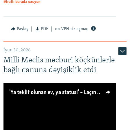
Ətraflı burada oxuyun
Paylaş
PDF
VPN-siz açmaq
İyun 30, 2026
Milli Məclis məcburi köçkünlərlə
bağlı qanuna dəyişiklik etdi
'Ya təklif olunan ev, ya status!' – Laçın köçkünü: 'Laçından başqa heç hara!'