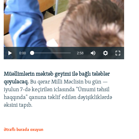
Auto
0:00
2:58
240p
Müəllimlərin məktəb geyimi ilə bağlı tələblər
360p
qoyulacaq.
Bu qərar Milli Məclisin bu gün —
480p
iyulun 7-də keçirilən iclasında "Ümumi təhsil
720p
haqqında" qanuna təklif edilən dəyişikliklərdə
əksini tapıb.
1080p
Ətraflı burada oxuyun