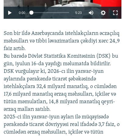
Auto
0:00
5:23
240p
Son bir ildə Azərbaycanda istehlakçıların
360p
əczaçılıq
məhsulları və tibbi ləvazimatlara çəkdiyi xərc 24,9
480p
Auto
240p
360p
480p
faiz artıb.
720p
Bu barədə Dövlət Statistika Komitəsinin (DSK) bu
720p
1080p
gün, iyulun 16-da yaydığı məlumatda bildirilir.
1080p
DSK vurğulayır ki, 2026-cı ilin yanvar-iyun
aylarında pərakəndə ticarət şəbəkəsində
istehlakçılara 32,4 milyard manatlıq, o cümlədən
17,6 milyard manatlıq ərzaq məhsulları, içkilər və
tütün məmulatları, 14,8 milyard manatlıq qeyri-
ərzaq malları satılıb.
2025-ci ilin yanvar-iyun ayları ilə müqayisədə
pərakəndə ticarət dövriyyəsi real ifadədə 3,7 faiz, o
cümlədən ərzaq məhsulları, içkilər və tütün