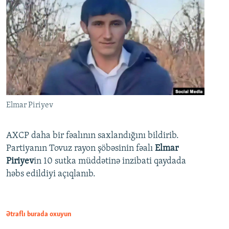
Elmar Piriyev
AXCP daha bir fəalının saxlandığını bildirib.
Partiyanın Tovuz rayon şöbəsinin fəalı
Elmar
Piriyev
in 10 sutka müddətinə inzibati qaydada
həbs edildiyi açıqlanıb.
Ətraflı burada oxuyun