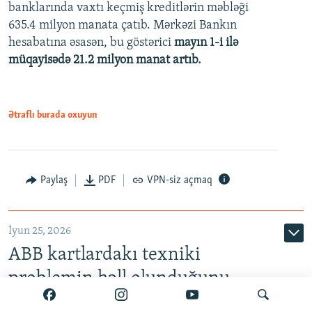
banklarında vaxtı keçmiş kreditlərin məbləği
480p
635.4 milyon manata çatıb. Mərkəzi Bankın
720p
hesabatına əsasən, bu göstərici
mayın 1-i ilə
müqayisədə 21.2 milyon manat artıb.
1080p
Ətraflı burada oxuyun
Auto
240p
360p
480p
Paylaş
PDF
VPN-siz açmaq
720p
1080p
İyun 25, 2026
ABB kartlardakı texniki
problemin həll olunduğunu
bildirir