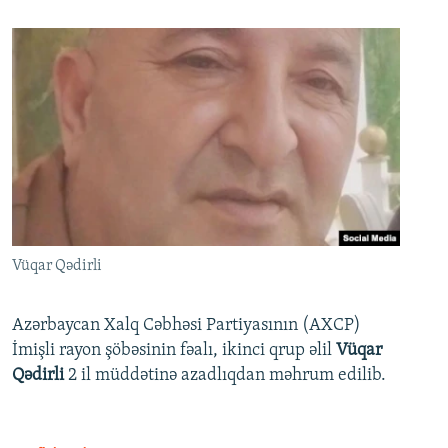
Vüqar Qədirli
Azərbaycan Xalq Cəbhəsi Partiyasının (AXCP)
İmişli rayon şöbəsinin fəalı, ikinci qrup əlil
Vüqar
Qədirli
2 il müddətinə azadlıqdan məhrum edilib.