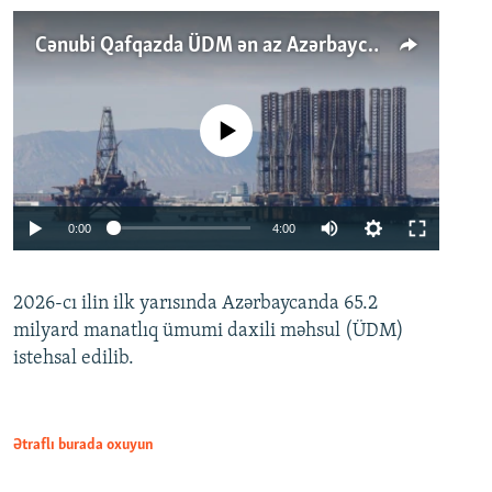
Cənubi Qafqazda ÜDM ən az Azərbaycanda artır: Qonşuları niyə Bakını qabaqlaya bilir?
No media source currently available
Auto
0:00
4:00
240p
2026-cı ilin ilk yarısında Azərbaycanda 65.2
360p
milyard manatlıq ümumi daxili məhsul (ÜDM)
480p
Auto
240p
360p
480p
istehsal edilib.
720p
720p
1080p
1080p
Ətraflı burada oxuyun