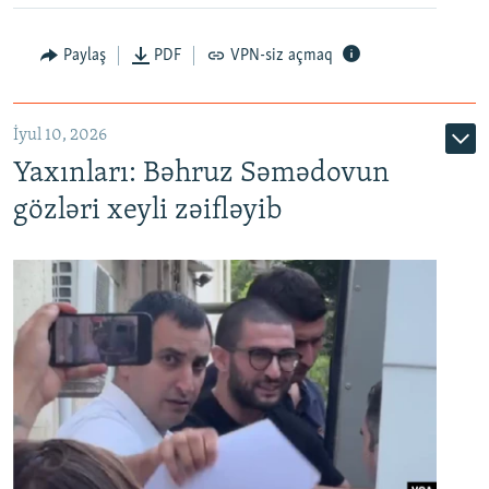
Paylaş
PDF
VPN-siz açmaq
İyul 10, 2026
Yaxınları: Bəhruz Səmədovun
gözləri xeyli zəifləyib