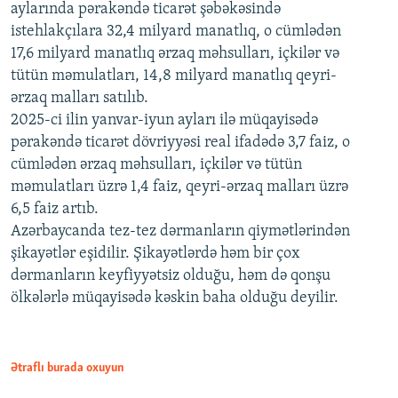
aylarında pərakəndə ticarət şəbəkəsində
istehlakçılara 32,4 milyard manatlıq, o cümlədən
17,6 milyard manatlıq ərzaq məhsulları, içkilər və
tütün məmulatları, 14,8 milyard manatlıq qeyri-
ərzaq malları satılıb.
2025-ci ilin yanvar-iyun ayları ilə müqayisədə
pərakəndə ticarət dövriyyəsi real ifadədə 3,7 faiz, o
cümlədən ərzaq məhsulları, içkilər və tütün
məmulatları üzrə 1,4 faiz, qeyri-ərzaq malları üzrə
6,5 faiz artıb.
Azərbaycanda tez-tez dərmanların qiymətlərindən
şikayətlər eşidilir. Şikayətlərdə həm bir çox
dərmanların keyfiyyətsiz olduğu, həm də qonşu
ölkələrlə müqayisədə kəskin baha olduğu deyilir.
Ətraflı burada oxuyun