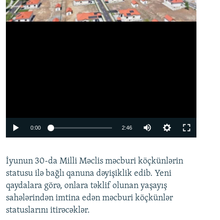
Auto
0:00
2:46
240p
İyunun 30-da Milli Məclis məcburi köçkünlərin
360p
statusu ilə bağlı qanuna dəyişiklik edib. Yeni
480p
qaydalara görə, onlara təklif olunan yaşayış
720p
sahələrindən imtina edən məcburi köçkünlər
statuslarını itirəcəklər.
1080p