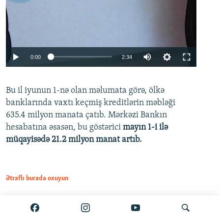
Auto
0:00
2:34
240p
Bu il iyunun 1-nə olan məlumata görə, ölkə
360p
banklarında vaxtı keçmiş kreditlərin məbləği
480p
635.4 milyon manata çatıb. Mərkəzi Bankın
720p
hesabatına əsasən, bu göstərici
mayın 1-i ilə
müqayisədə 21.2 milyon manat artıb.
1080p
Ətraflı burada oxuyun