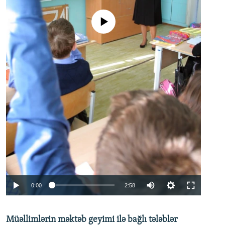
No media source currently available
Auto
0:00
2:58
240p
Müəllimlərin məktəb geyimi ilə bağlı tələblər
360p