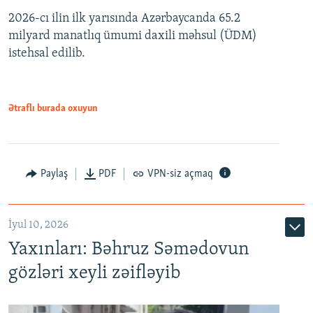
2026-cı ilin ilk yarısında Azərbaycanda 65.2
360p
milyard manatlıq ümumi daxili məhsul (ÜDM)
480p
Auto
240p
360p
480p
istehsal edilib.
720p
720p
1080p
1080p
Ətraflı burada oxuyun
Paylaş
PDF
VPN-siz açmaq
İyul 10, 2026
Yaxınları: Bəhruz Səmədovun
gözləri xeyli zəifləyib