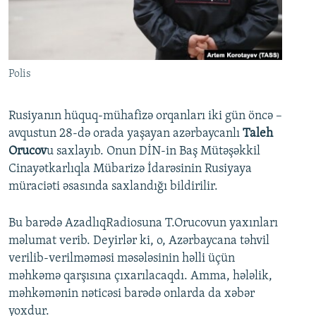
İNFOQRAFIKA
AZƏRBAYCAN ƏDƏBIYYATI KITABXANASI
MISSIYAMIZ
BIZI IZLƏ
KARIKATURA
İSLAM VƏ DEMOKRATIYA
PEŞƏ ETIKASI VƏ JURNALISTIKA STANDARTLARIMIZ
İZ - MƏDƏNIYYƏT PROQRAMI
MATERIALLARIMIZDAN ISTIFADƏ
Polis
AZADLIQRADIOSU MOBIL TELEFONUNUZDA
RFE/RL-in bütün saytları
BIZIMLƏ ƏLAQƏ
Rusiyanın hüquq-mühafizə orqanları iki gün öncə –
avqustun 28-də orada yaşayan azərbaycanlı
Taleh
XƏBƏR BÜLLETENLƏRIMIZ
Orucov
u saxlayıb. Onun DİN-in Baş Mütəşəkkil
Cinayətkarlıqla Mübarizə İdarəsinin Rusiyaya
müraciəti əsasında saxlandığı bildirilir.
Bu barədə AzadlıqRadiosuna T.Orucovun yaxınları
məlumat verib. Deyirlər ki, o, Azərbaycana təhvil
verilib-verilməməsi məsələsinin həlli üçün
məhkəmə qarşısına çıxarılacaqdı. Amma, hələlik,
məhkəmənin nəticəsi barədə onlarda da xəbər
yoxdur.