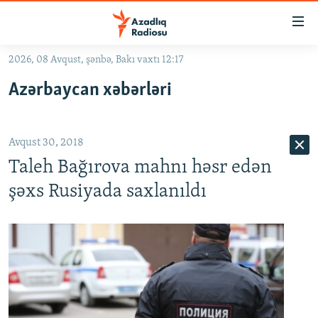
Keçid
linkləri
Əsas
2026, 08 Avqust, şənbə, Bakı vaxtı 12:17
məzmuna
GÜNDƏM
Azərbaycan xəbərləri
qayıt
#İZAHLA
Əsas
KORRUPSIOMETR
naviqasiyaya
Avqust 30, 2018
qayıt
#ƏSLINDƏ
Axtarışa
Taleh Bağırova mahnı həsr edən
FƏRQƏ BAX
keç
şəxs Rusiyada saxlanıldı
QANUNI DOĞRU
ARAŞDIRMA
MULTIMEDIA
RADIO ARXIV
VIDEO
HAQQIMIZDA
FOTOQALEREYA
OXU ZALI