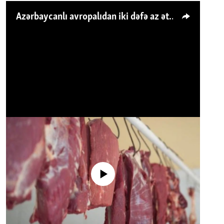
Azərbaycanlı avropalıdan iki dəfə az ət yeyir, amma... 'Qiymət artımı qaçılmazdır'
No media source currently available