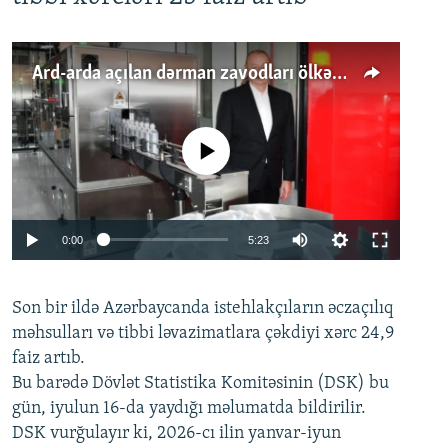
Ard-arda açılan dərman zavodları ölkənin tələbatını ödəyirmi?
No media source currently available
Auto
0:00
5:23
240p
Son bir ildə Azərbaycanda istehlakçıların
360p
əczaçılıq
məhsulları və tibbi ləvazimatlara çəkdiyi xərc 24,9
480p
Auto
240p
360p
480p
faiz artıb.
720p
Bu barədə Dövlət Statistika Komitəsinin (DSK) bu
720p
1080p
gün, iyulun 16-da yaydığı məlumatda bildirilir.
1080p
DSK vurğulayır ki, 2026-cı ilin yanvar-iyun