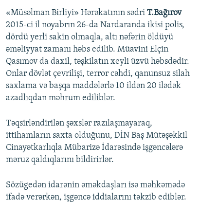
«Müsəlman Birliyi» Hərəkatının sədri
T.Bağırov
2015-ci il noyabrın 26-da Nardaranda ikisi polis,
dördü yerli sakin olmaqla, altı nəfərin öldüyü
əməliyyat zamanı həbs edilib. Müavini Elçin
Qasımov da daxil, təşkilatın xeyli üzvü həbsdədir.
Onlar dövlət çevrilişi, terror cəhdi, qanunsuz silah
saxlama və başqa maddələrlə 10 ildən 20 ilədək
azadlıqdan məhrum ediliblər.
Təqsirləndirilən şəxslər razılaşmayaraq,
ittihamların saxta olduğunu, DİN Baş Mütəşəkkil
Cinayətkarlıqla Mübarizə İdarəsində işgəncələrə
məruz qaldıqlarını bildirirlər.
Sözügedən idarənin əməkdaşları isə məhkəmədə
ifadə verərkən, işgəncə iddialarını təkzib ediblər.