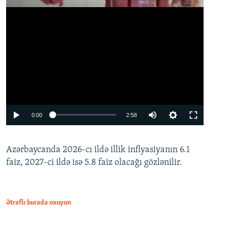
Auto
0:00
2:58
240p
Azərbaycanda 2026-cı ildə illik inflyasiyanın 6.1
360p
faiz, 2027-ci ildə isə 5.8 faiz olacağı gözlənilir.
480p
720p
1080p
Ətraflı burada oxuyun