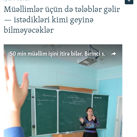
Müəllimlər üçün də tələblər gəlir
— istədikləri kimi geyinə
bilməyəcəklər
50 min müəllim işini itirə bilər. Birinci sinfə gedənlər azalır