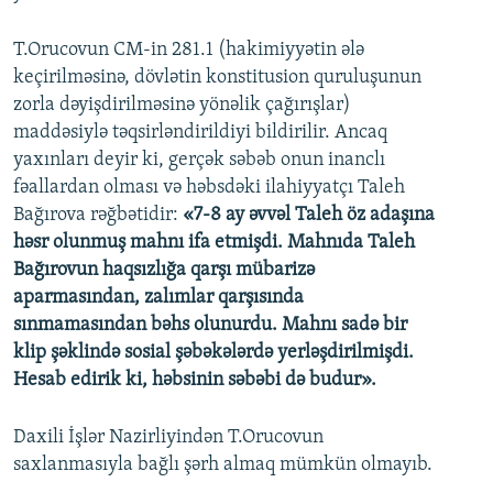
T.Orucovun CM-in 281.1 (hakimiyyətin ələ
keçirilməsinə, dövlətin konstitusion quruluşunun
zorla dəyişdirilməsinə yönəlik çağırışlar)
maddəsiylə təqsirləndirildiyi bildirilir. Ancaq
yaxınları deyir ki, gerçək səbəb onun inanclı
fəallardan olması və həbsdəki ilahiyyatçı Taleh
Bağırova rəğbətidir:
«7-8 ay əvvəl Taleh öz adaşına
həsr olunmuş mahnı ifa etmişdi. Mahnıda Taleh
Bağırovun haqsızlığa qarşı mübarizə
aparmasından, zalımlar qarşısında
sınmamasından bəhs olunurdu. Mahnı sadə bir
klip şəklində sosial şəbəkələrdə yerləşdirilmişdi.
Hesab edirik ki, həbsinin səbəbi də budur».
Daxili İşlər Nazirliyindən T.Orucovun
saxlanmasıyla bağlı şərh almaq mümkün olmayıb.