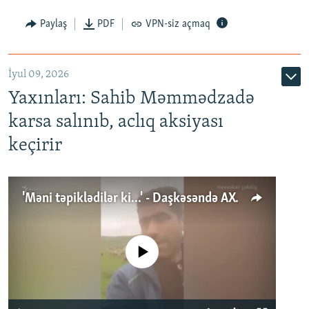
Paylaş
PDF
VPN-siz açmaq
İyul 09, 2026
Yaxınları: Sahib Məmmədzadə
karsa salınıb, aclıq aksiyası
keçirir
'Məni təpiklədilər ki...' - Daşkəsəndə AXCP fəalının yaxınları onun həbsinə etiraz edirlər
No media source currently available