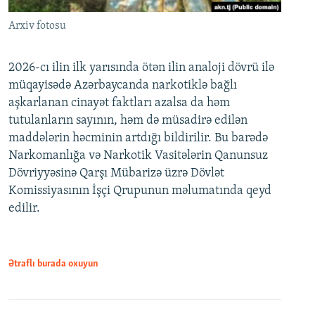
Arxiv fotosu
2026-cı ilin ilk yarısında ötən ilin analoji dövrü ilə
müqayisədə Azərbaycanda narkotiklə bağlı
aşkarlanan cinayət faktları azalsa da həm
tutulanların sayının, həm də müsadirə edilən
maddələrin həcminin artdığı bildirilir. Bu barədə
Narkomanlığa və Narkotik Vasitələrin Qanunsuz
Dövriyyəsinə Qarşı Mübarizə üzrə Dövlət
Komissiyasının İşçi Qrupunun məlumatında qeyd
edilir.
Ətraflı burada oxuyun