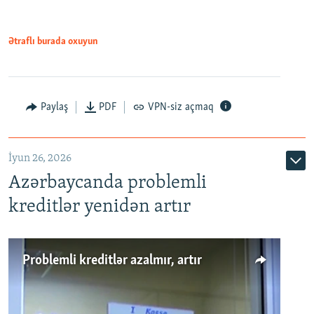
Ətraflı burada oxuyun
Auto
240p
360p
480p
Paylaş
PDF
VPN-siz açmaq
720p
1080p
İyun 26, 2026
Azərbaycanda problemli
kreditlər yenidən artır
Problemli kreditlər azalmır, artır