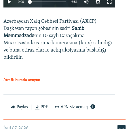
Auto
0:00
6:51
240p
Azərbaycan Xalq Cəbhəsi Partiyası (AXCP)
360p
Daşkəsən rayon şöbəsinin sədri
Sahib
480p
Auto
240p
360p
480p
Məmmədzadə
nin 10 saylı Cəzaçəkmə
720p
Müəssisəsində cərimə kamerasına (kars) salındığı
720p
1080p
və buna etiraz olaraq aclıq aksiyasına başladığı
1080p
bildirilir.
Ətraflı burada oxuyun
Paylaş
PDF
VPN-siz açmaq
İyul 07, 2026