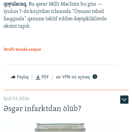
qoyulacaq.
Bu qərar Milli Məclisin bu gün —
480p
iyulun 7-də keçirilən iclasında "Ümumi təhsil
720p
haqqında" qanuna təklif edilən dəyişikliklərdə
əksini tapıb.
1080p
Ətraflı burada oxuyun
Auto
240p
360p
480p
Paylaş
PDF
VPN-siz açmaq
720p
1080p
İyul 03, 2026
Əsgər infarktdan ölüb?