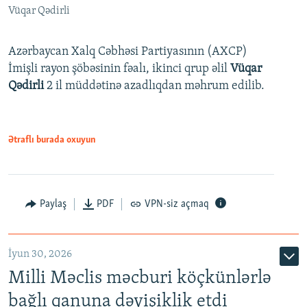
Vüqar Qədirli
Azərbaycan Xalq Cəbhəsi Partiyasının (AXCP)
İmişli rayon şöbəsinin fəalı, ikinci qrup əlil
Vüqar
Qədirli
2 il müddətinə azadlıqdan məhrum edilib.
Ətraflı burada oxuyun
Paylaş
PDF
VPN-siz açmaq
İyun 30, 2026
Milli Məclis məcburi köçkünlərlə
bağlı qanuna dəyişiklik etdi