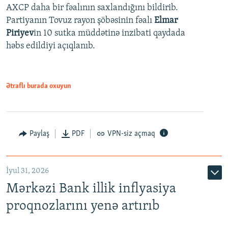
AXCP daha bir fəalının saxlandığını bildirib.
Partiyanın Tovuz rayon şöbəsinin fəalı
Elmar
Piriyev
in 10 sutka müddətinə inzibati qaydada
həbs edildiyi açıqlanıb.
Ətraflı burada oxuyun
Paylaş
PDF
VPN-siz açmaq
İyul 31, 2026
Mərkəzi Bank illik inflyasiya
proqnozlarını yenə artırıb