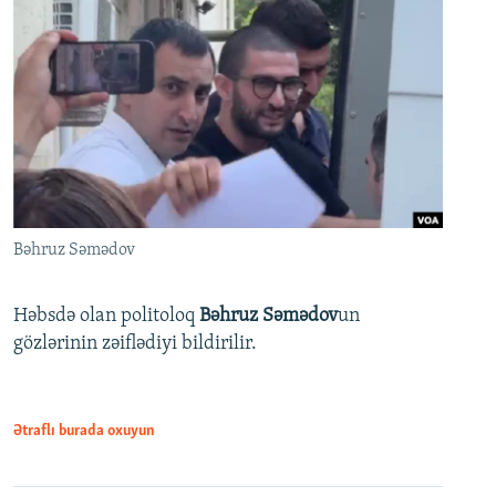
Bəhruz Səmədov
Həbsdə olan politoloq
Bəhruz Səmədov
un
gözlərinin zəiflədiyi bildirilir.
Ətraflı burada oxuyun