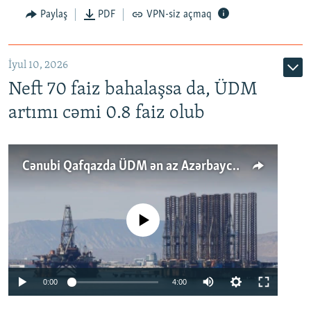
Paylaş
PDF
VPN-siz açmaq
İyul 10, 2026
Neft 70 faiz bahalaşsa da, ÜDM
artımı cəmi 0.8 faiz olub
Cənubi Qafqazda ÜDM ən az Azərbaycanda artır: Qonşuları niyə Bakını qabaqlaya bilir?
No media source currently available
Auto
0:00
4:00
240p