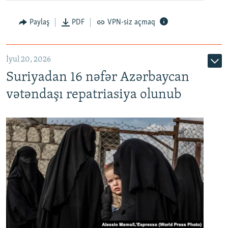
Paylaş
PDF
VPN-siz açmaq
İyul 20, 2026
Auto
240p
360p
480p
Suriyadan 16 nəfər Azərbaycan
720p
1080p
vətəndaşı repatriasiya olunub