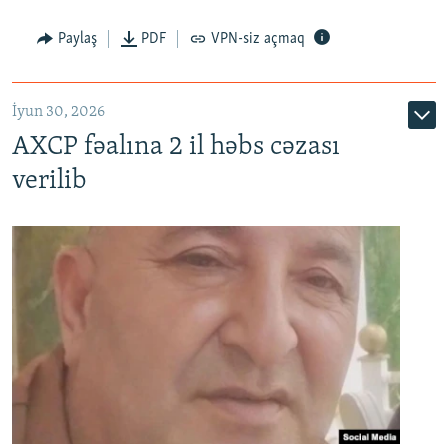
Paylaş
PDF
VPN-siz açmaq
İyun 30, 2026
AXCP fəalına 2 il həbs cəzası
verilib