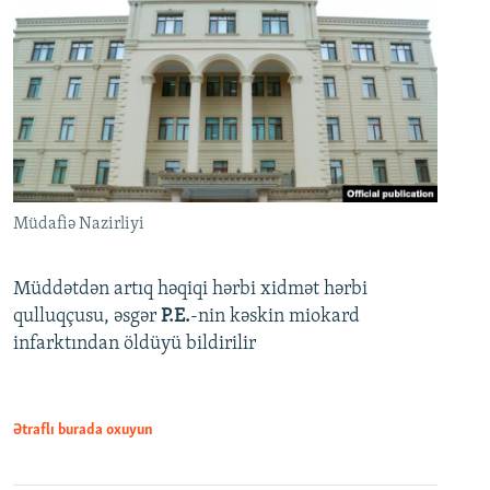
Müdafiə Nazirliyi
Müddətdən artıq həqiqi hərbi xidmət hərbi
qulluqçusu, əsgər
P.E.
-nin kəskin miokard
infarktından öldüyü bildirilir
Ətraflı burada oxuyun