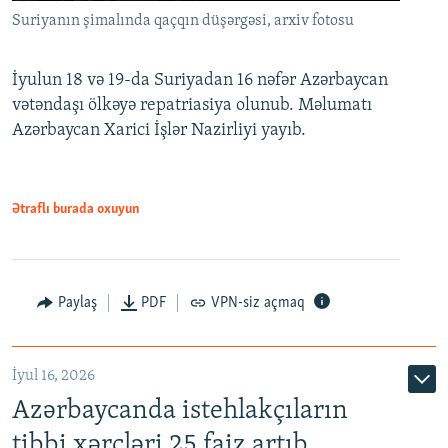
Suriyanın şimalında qaçqın düşərgəsi, arxiv fotosu
İyulun 18 və 19-da Suriyadan 16 nəfər Azərbaycan
vətəndaşı ölkəyə repatriasiya olunub. Məlumatı
Azərbaycan Xarici İşlər Nazirliyi yayıb.
Ətraflı burada oxuyun
Paylaş
PDF
VPN-siz açmaq
İyul 16, 2026
Azərbaycanda istehlakçıların
tibbi xərcləri 25 faiz artıb