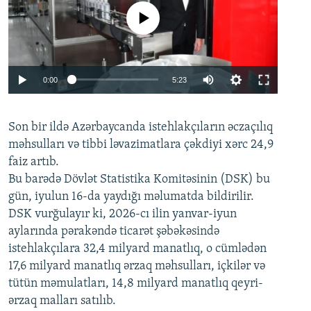
No media source currently available
Auto
0:00
5:23
240p
Son bir ildə Azərbaycanda istehlakçıların
360p
əczaçılıq
məhsulları və tibbi ləvazimatlara çəkdiyi xərc 24,9
480p
Auto
240p
360p
480p
faiz artıb.
720p
Bu barədə Dövlət Statistika Komitəsinin (DSK) bu
720p
1080p
gün, iyulun 16-da yaydığı məlumatda bildirilir.
1080p
DSK vurğulayır ki, 2026-cı ilin yanvar-iyun
aylarında pərakəndə ticarət şəbəkəsində
istehlakçılara 32,4 milyard manatlıq, o cümlədən
17,6 milyard manatlıq ərzaq məhsulları, içkilər və
tütün məmulatları, 14,8 milyard manatlıq qeyri-
ərzaq malları satılıb.