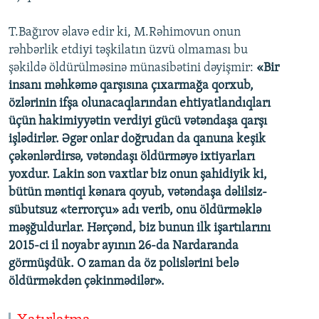
T.Bağırov əlavə edir ki, M.Rəhimovun onun
rəhbərlik etdiyi təşkilatın üzvü olmaması bu
şəkildə öldürülməsinə münasibətini dəyişmir:
«Bir
insanı məhkəmə qarşısına çıxarmağa qorxub,
özlərinin ifşa olunacaqlarından ehtiyatlandıqları
üçün hakimiyyətin verdiyi gücü vətəndaşa qarşı
işlədirlər. Əgər onlar doğrudan da qanuna keşik
çəkənlərdirsə, vətəndaşı öldürməyə ixtiyarları
yoxdur. Lakin son vaxtlar biz onun şahidiyik ki,
bütün məntiqi kənara qoyub, vətəndaşa dəlilsiz-
sübutsuz «terrorçu» adı verib, onu öldürməklə
məşğuldurlar. Hərçənd, biz bunun ilk işartılarını
2015-ci il noyabr ayının 26-da Nardaranda
görmüşdük. O zaman da öz polislərini belə
öldürməkdən çəkinmədilər».