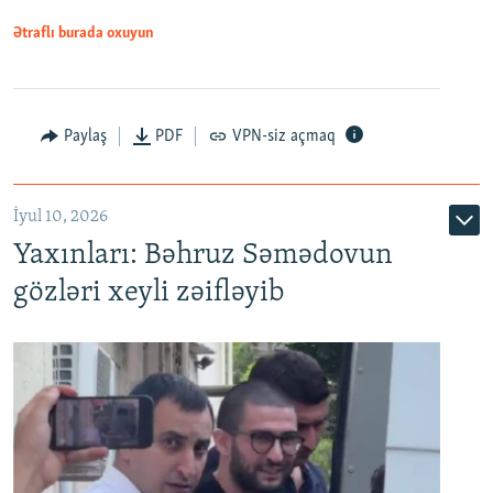
1080p
Ətraflı burada oxuyun
Paylaş
PDF
VPN-siz açmaq
İyul 10, 2026
Yaxınları: Bəhruz Səmədovun
gözləri xeyli zəifləyib