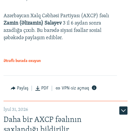
Azərbaycan Xalq Cəbhəsi Partiyası (AXCP) fəalı
Zamin (Əlizamin) Salayev
3 il 6 aydan sonra
azadlığa çıxıb. Bu barədə siyasi fəallar sosial
şəbəkədə paylaşım ediblər.
Ətraflı burada oxuyun
Paylaş
PDF
VPN-siz açmaq
İyul 31, 2026
Daha bir AXCP fəalının
saxlandığı bildirilir