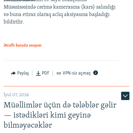
720p
Müəssisəsində cərimə kamerasına (kars) salındığı
720p
1080p
və buna etiraz olaraq aclıq aksiyasına başladığı
1080p
bildirilir.
Ətraflı burada oxuyun
Paylaş
PDF
VPN-siz açmaq
İyul 07, 2026
Müəllimlər üçün də tələblər gəlir
— istədikləri kimi geyinə
bilməyəcəklər