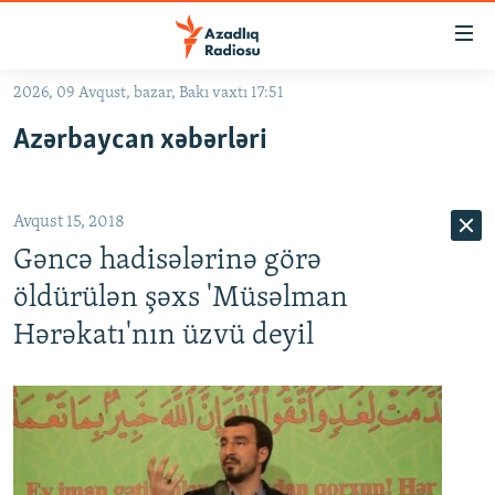
Keçid
linkləri
Əsas
2026, 09 Avqust, bazar, Bakı vaxtı 17:51
məzmuna
GÜNDƏM
Azərbaycan xəbərləri
qayıt
#İZAHLA
Əsas
KORRUPSIOMETR
naviqasiyaya
Avqust 15, 2018
qayıt
#ƏSLINDƏ
Axtarışa
Gəncə hadisələrinə görə
FƏRQƏ BAX
keç
öldürülən şəxs 'Müsəlman
QANUNI DOĞRU
Hərəkatı'nın üzvü deyil
ARAŞDIRMA
MULTIMEDIA
RADIO ARXIV
VIDEO
HAQQIMIZDA
FOTOQALEREYA
OXU ZALI