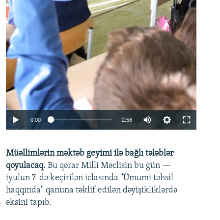
Auto
0:00
2:58
240p
Müəllimlərin məktəb geyimi ilə bağlı tələblər
360p
qoyulacaq.
Bu qərar Milli Məclisin bu gün —
480p
iyulun 7-də keçirilən iclasında "Ümumi təhsil
720p
haqqında" qanuna təklif edilən dəyişikliklərdə
əksini tapıb.
1080p