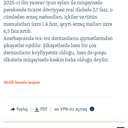
2025-ci ilin yanvar-iyun ayları ilə müqayisədə
pərakəndə ticarət dövriyyəsi real ifadədə 3,7 faiz, o
cümlədən ərzaq məhsulları, içkilər və tütün
məmulatları üzrə 1,4 faiz, qeyri-ərzaq malları üzrə
6,5 faiz artıb.
Azərbaycanda tez-tez dərmanların qiymətlərindən
şikayətlər eşidilir. Şikayətlərdə həm bir çox
dərmanların keyfiyyətsiz olduğu, həm də qonşu
ölkələrlə müqayisədə kəskin baha olduğu deyilir.
Ətraflı burada oxuyun
Paylaş
PDF
VPN-siz açmaq