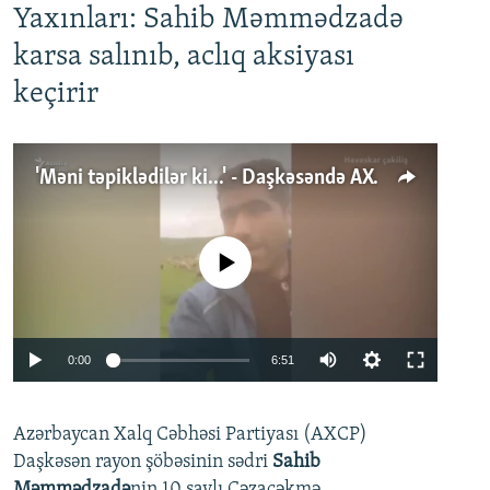
Yaxınları: Sahib Məmmədzadə
karsa salınıb, aclıq aksiyası
keçirir
'Məni təpiklədilər ki...' - Daşkəsəndə AXCP fəalının yaxınları onun həbsinə etiraz edirlər
No media source currently available
Auto
0:00
6:51
240p
Azərbaycan Xalq Cəbhəsi Partiyası (AXCP)
360p
Daşkəsən rayon şöbəsinin sədri
Sahib
480p
Auto
240p
360p
480p
Məmmədzadə
nin 10 saylı Cəzaçəkmə