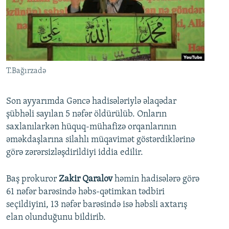
İNFOQRAFIKA
AZƏRBAYCAN ƏDƏBIYYATI KITABXANASI
MISSIYAMIZ
BIZI IZLƏ
KARIKATURA
İSLAM VƏ DEMOKRATIYA
PEŞƏ ETIKASI VƏ JURNALISTIKA STANDARTLARIMIZ
İZ - MƏDƏNIYYƏT PROQRAMI
MATERIALLARIMIZDAN ISTIFADƏ
AZADLIQRADIOSU MOBIL TELEFONUNUZDA
RFE/RL-in bütün saytları
T.Bağırzadə
BIZIMLƏ ƏLAQƏ
Son ayyarımda Gəncə hadisələriylə əlaqədar
XƏBƏR BÜLLETENLƏRIMIZ
şübhəli sayılan 5 nəfər öldürülüb. Onların
saxlanılarkən hüquq-mühafizə orqanlarının
əməkdaşlarına silahlı müqavimət göstərdiklərinə
görə zərərsizləşdirildiyi iddia edilir.
Baş prokuror
Zakir Qaralov
həmin hadisələrə görə
61 nəfər barəsində həbs-qətimkan tədbiri
seçildiyini, 13 nəfər barəsində isə həbsli axtarış
elan olunduğunu bildirib.