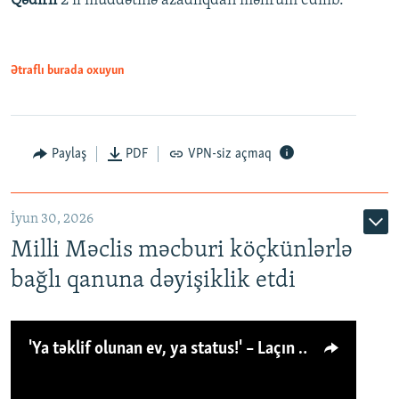
Qədirli
2 il müddətinə azadlıqdan məhrum edilib.
Ətraflı burada oxuyun
Paylaş
PDF
VPN-siz açmaq
İyun 30, 2026
Milli Məclis məcburi köçkünlərlə
bağlı qanuna dəyişiklik etdi
'Ya təklif olunan ev, ya status!' – Laçın köçkünü: 'Laçından başqa heç hara!'