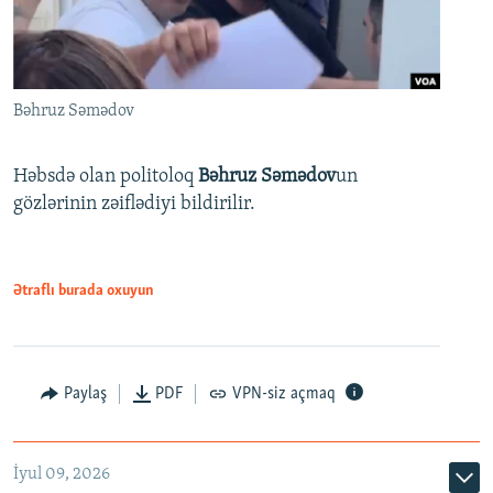
Bəhruz Səmədov
Həbsdə olan politoloq
Bəhruz Səmədov
un
gözlərinin zəiflədiyi bildirilir.
Ətraflı burada oxuyun
Paylaş
PDF
VPN-siz açmaq
İyul 09, 2026