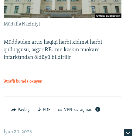
Müdafiə Nazirliyi
Müddətdən artıq həqiqi hərbi xidmət hərbi
qulluqçusu, əsgər
P.E.
-nin kəskin miokard
infarktından öldüyü bildirilir
Ətraflı burada oxuyun
Paylaş
PDF
VPN-siz açmaq
İyun 30, 2026