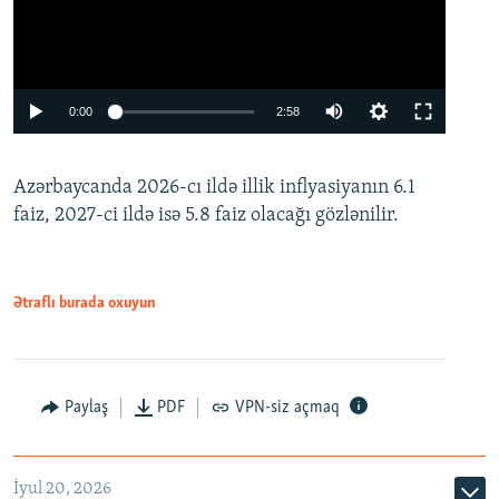
Auto
0:00
2:58
240p
Azərbaycanda 2026-cı ildə illik inflyasiyanın 6.1
360p
faiz, 2027-ci ildə isə 5.8 faiz olacağı gözlənilir.
480p
720p
1080p
Ətraflı burada oxuyun
Paylaş
PDF
VPN-siz açmaq
İyul 20, 2026
Auto
240p
360p
480p