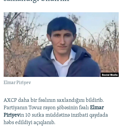
Elmar Piriyev
AXCP daha bir fəalının saxlandığını bildirib.
Partiyanın Tovuz rayon şöbəsinin fəalı
Elmar
Piriyev
in 10 sutka müddətinə inzibati qaydada
həbs edildiyi açıqlanıb.