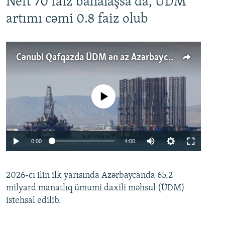
Neft 70 faiz bahalaşsa da, ÜDM
artımı cəmi 0.8 faiz olub
Cənubi Qafqazda ÜDM ən az Azərbaycanda artır: Qonşuları niyə Bakını qabaqlaya bilir?
No media source currently available
Auto
0:00
4:00
240p
2026-cı ilin ilk yarısında Azərbaycanda 65.2
360p
milyard manatlıq ümumi daxili məhsul (ÜDM)
480p
Auto
240p
360p
480p
istehsal edilib.
720p
720p
1080p