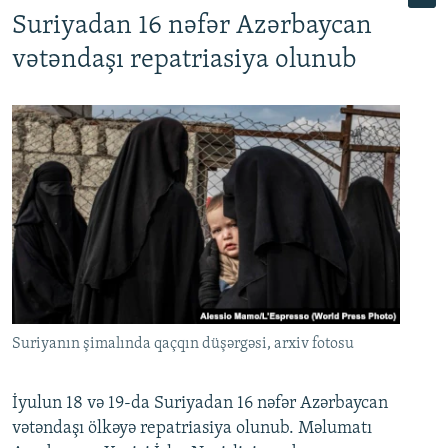
Suriyadan 16 nəfər Azərbaycan
720p
1080p
vətəndaşı repatriasiya olunub
Suriyanın şimalında qaçqın düşərgəsi, arxiv fotosu
İyulun 18 və 19-da Suriyadan 16 nəfər Azərbaycan
vətəndaşı ölkəyə repatriasiya olunub. Məlumatı