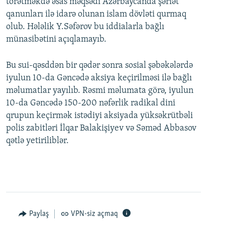
törətməkdə əsas məqsədi Azərbaycanda şəriət
qanunları ilə idarə olunan islam dövləti qurmaq
olub. Hələlik Y.Səfərov bu iddialarla bağlı
münasibətini açıqlamayıb.
Bu sui-qəsddən bir qədər sonra sosial şəbəkələrdə
iyulun 10-da Gəncədə aksiya keçirilməsi ilə bağlı
məlumatlar yayılıb. Rəsmi məlumata görə, iyulun
10-da Gəncədə 150-200 nəfərlik radikal dini
qrupun keçirmək istədiyi aksiyada yüksəkrütbəli
polis zabitləri İlqar Balakişiyev və Səməd Abbasov
qətlə yetiriliblər.
Paylaş
VPN-siz açmaq