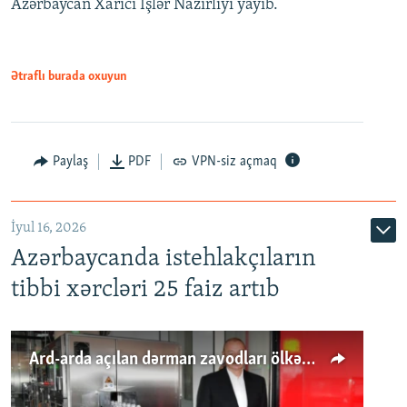
Azərbaycan Xarici İşlər Nazirliyi yayıb.
Ətraflı burada oxuyun
Paylaş
PDF
VPN-siz açmaq
İyul 16, 2026
Azərbaycanda istehlakçıların
tibbi xərcləri 25 faiz artıb
Ard-arda açılan dərman zavodları ölkənin tələbatını ödəyirmi?