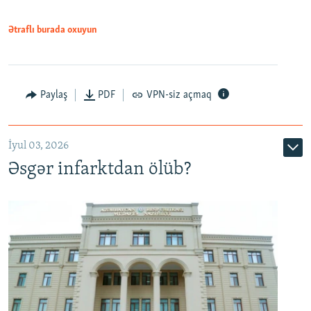
Ətraflı burada oxuyun
Auto
240p
360p
480p
Paylaş
PDF
VPN-siz açmaq
720p
1080p
İyul 03, 2026
Əsgər infarktdan ölüb?