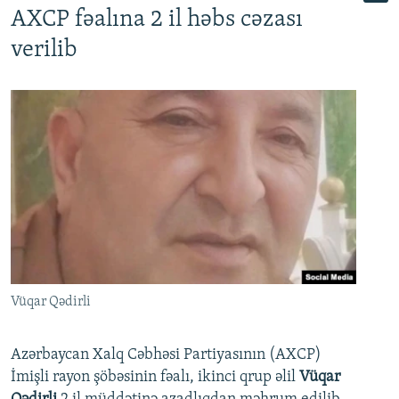
AXCP fəalına 2 il həbs cəzası
verilib
Vüqar Qədirli
Azərbaycan Xalq Cəbhəsi Partiyasının (AXCP)
İmişli rayon şöbəsinin fəalı, ikinci qrup əlil
Vüqar