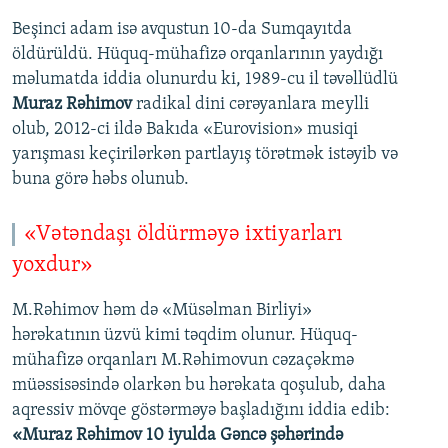
Beşinci adam isə avqustun 10-da Sumqayıtda
öldürüldü. Hüquq-mühafizə orqanlarının yaydığı
məlumatda iddia olunurdu ki, 1989-cu il təvəllüdlü
Muraz Rəhimov
radikal dini cərəyanlara meylli
olub, 2012-ci ildə Bakıda «Eurovision» musiqi
yarışması keçirilərkən partlayış törətmək istəyib və
buna görə həbs olunub.
«Vətəndaşı öldürməyə ixtiyarları
yoxdur»
M.Rəhimov həm də «Müsəlman Birliyi»
hərəkatının üzvü kimi təqdim olunur. Hüquq-
mühafizə orqanları M.Rəhimovun cəzaçəkmə
müəssisəsində olarkən bu hərəkata qoşulub, daha
aqressiv mövqe göstərməyə başladığını iddia edib:
«Muraz Rəhimov 10 iyulda Gəncə şəhərində