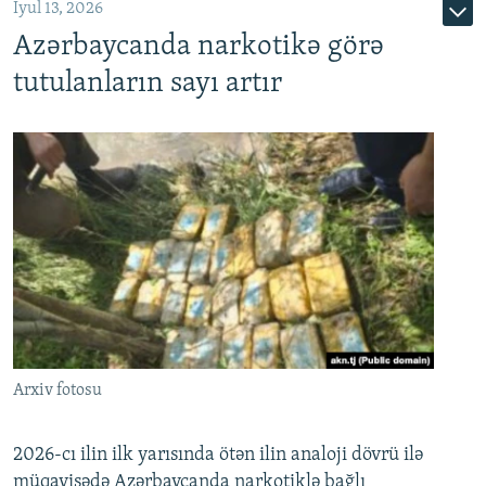
İyul 13, 2026
Azərbaycanda narkotikə görə
tutulanların sayı artır
Arxiv fotosu
2026-cı ilin ilk yarısında ötən ilin analoji dövrü ilə
müqayisədə Azərbaycanda narkotiklə bağlı