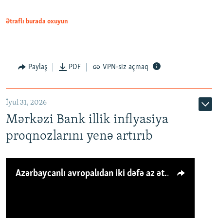
Ətraflı burada oxuyun
Paylaş
PDF
VPN-siz açmaq
İyul 31, 2026
Mərkəzi Bank illik inflyasiya
proqnozlarını yenə artırıb
Azərbaycanlı avropalıdan iki dəfə az ət yeyir, amma... 'Qiymət artımı qaçılmazdır'