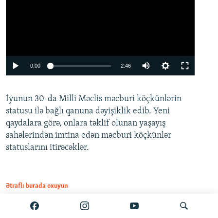
Auto
0:00
2:46
240p
İyunun 30-da Milli Məclis məcburi köçkünlərin
360p
statusu ilə bağlı qanuna dəyişiklik edib. Yeni
480p
qaydalara görə, onlara təklif olunan yaşayış
720p
sahələrindən imtina edən məcburi köçkünlər
statuslarını itirəcəklər.
1080p
Ətraflı burada oxuyun