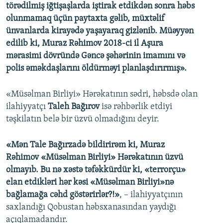
törədilmiş iğtişaşlarda iştirak etdikdən sonra həbs
olunmamaq üçün paytaxta gəlib, müxtəlif
ünvanlarda kirayədə yaşayaraq gizlənib. Müəyyən
edilib ki, Muraz Rəhimov 2018-ci il Aşura
mərasimi dövründə Gəncə şəhərinin imamını və
polis əməkdaşlarını öldürməyi planlaşdırırmış».
«Müsəlman Birliyi» Hərəkatının sədri, həbsdə olan
ilahiyyatçı
Taleh Bağırov
isə rəhbərlik etdiyi
təşkilatın belə bir üzvü olmadığını deyir.
«Mən Tale Bağırzadə bildirirəm ki, Muraz
Rəhimov «Müsəlman Birliyi» Hərəkatının üzvü
olmayıb. Bu nə xəstə təfəkkürdür ki, «terrorçu»
elan etdikləri hər kəsi «Müsəlman Birliyi»nə
bağlamağa cəhd göstərirlər?!»
, – ilahiyyatçının
saxlandığı Qobustan həbsxanasından yaydığı
açıqlamadandır.