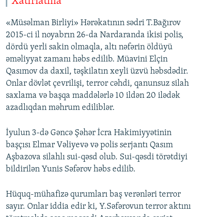
Xatırlatma
«Müsəlman Birliyi» Hərəkatının sədri T.Bağırov
2015-ci il noyabrın 26-da Nardaranda ikisi polis,
dördü yerli sakin olmaqla, altı nəfərin öldüyü
əməliyyat zamanı həbs edilib. Müavini Elçin
Qasımov da daxil, təşkilatın xeyli üzvü həbsdədir.
Onlar dövlət çevrilişi, terror cəhdi, qanunsuz silah
saxlama və başqa maddələrlə 10 ildən 20 ilədək
azadlıqdan məhrum ediliblər.
İyulun 3-də Gəncə Şəhər İcra Hakimiyyətinin
başçısı Elmar Vəliyevə və polis serjantı Qasım
Aşbazova silahlı sui-qəsd olub. Sui-qəsdi törətdiyi
bildirilən Yunis Səfərov həbs edilib.
Hüquq-mühafizə qurumları baş verənləri terror
sayır. Onlar iddia edir ki, Y.Səfərovun terror aktını