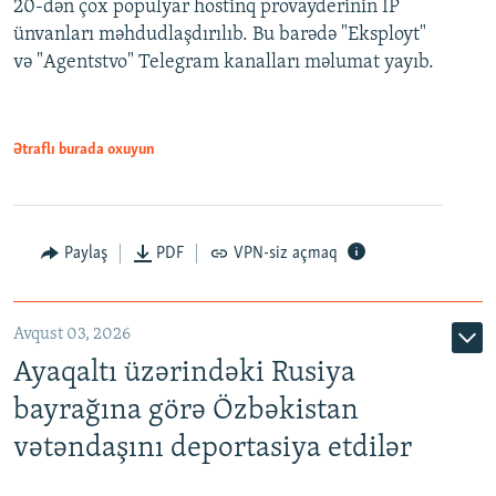
20-dən çox populyar hostinq provayderinin IP
ünvanları məhdudlaşdırılıb. Bu barədə "Eksployt"
və "Agentstvo" Telegram kanalları məlumat yayıb.
Ətraflı burada oxuyun
Paylaş
PDF
VPN-siz açmaq
Avqust 03, 2026
Ayaqaltı üzərindəki Rusiya
bayrağına görə Özbəkistan
vətəndaşını deportasiya etdilər