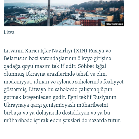
Litva
Litvanın Xarici İşlər Nazirliyi (XİN) Rusiya və
Belarusun bəzi vətəndaşlarının ölkəyə girişinə
qadağa qoyulmasını təklif edir. Söhbət işğal
olunmuş Ukrayna ərazilərində təhsil və elm,
mədəniyyət, idman və əyləncə sahələrində fəaliyyət
göstərmiş, Litvaya bu sahələrdə çalışmaq üçün
getmək istəyənlədən gedir. Eyni təklif Rusiyanın
Ukraynaya qarşı genişmiqyaslı müharibəsini
birbaşa və ya dolayısı ilə dəstəkləyən və ya bu
müharibədə iştirak edən şəxsləri də nəzərdə tutur.