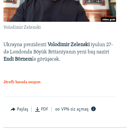
Volodimir Zelenski
Ukrayna prezidenti
Volodimir Zelenski
iyulun 27-
də Londonda Böyük Britaniyanın yeni baş naziri
Endi Börnem
lə görüşəcək.
Ətraflı burada oxuyun
Paylaş
PDF
VPN-siz açmaq