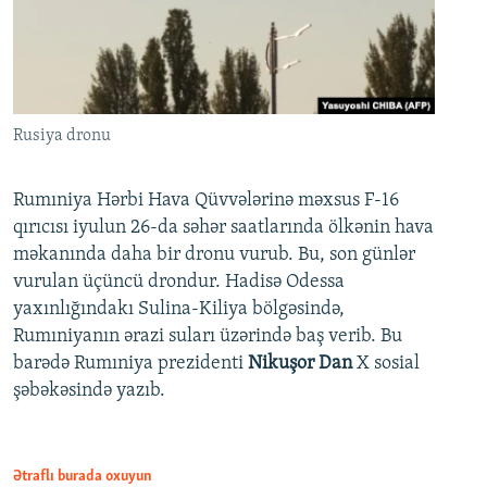
Rusiya dronu
Rumıniya Hərbi Hava Qüvvələrinə məxsus F-16
qırıcısı iyulun 26-da səhər saatlarında ölkənin hava
məkanında daha bir dronu vurub. Bu, son günlər
vurulan üçüncü drondur. Hadisə Odessa
yaxınlığındakı Sulina-Kiliya bölgəsində,
Rumıniyanın ərazi suları üzərində baş verib. Bu
barədə Rumıniya prezidenti
Nikuşor Dan
X sosial
şəbəkəsində yazıb.
Ətraflı burada oxuyun