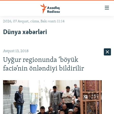
Keçid
linkləri
Əsas
2026, 07 Avqust, cümə, Bakı vaxtı 11:14
məzmuna
GÜNDƏM
Dünya xəbərləri
qayıt
#İZAHLA
Əsas
KORRUPSIOMETR
naviqasiyaya
Avqust 13, 2018
qayıt
#ƏSLINDƏ
Axtarışa
Uyğur regionunda ‘böyük
FƏRQƏ BAX
keç
faciə’nin önləndiyi bildirilir
QANUNI DOĞRU
ARAŞDIRMA
MULTIMEDIA
RADIO ARXIV
VIDEO
HAQQIMIZDA
FOTOQALEREYA
OXU ZALI