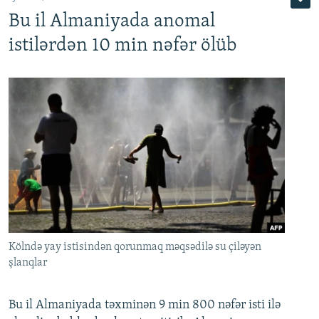
Bu il Almaniyada anomal
istilərdən 10 min nəfər ölüb
Kölndə yay istisindən qorunmaq məqsədilə su çiləyən
şlanqlar
Bu il Almaniyada təxminən 9 min 800 nəfər isti ilə