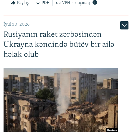
Paylaş
PDF
VPN-siz açmaq
İyul 30, 2026
Rusiyanın raket zərbəsindən
Ukrayna kəndində bütöv bir ailə
həlak olub