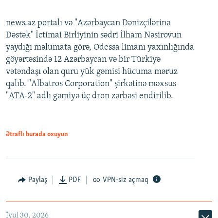
news.az portalı və "Azərbaycan Dənizçilərinə
Dəstək" İctimai Birliyinin sədri İlham Nəsirovun
yaydığı məlumata görə, Odessa limanı yaxınlığında
göyərtəsində 12 Azərbaycan və bir Türkiyə
vətəndaşı olan quru yük gəmisi hücuma məruz
qalıb. "Albatros Corporation" şirkətinə məxsus
"ATA-2" adlı gəmiyə üç dron zərbəsi endirilib.
Ətraflı burada oxuyun
Paylaş
PDF
VPN-siz açmaq
İyul 30, 2026