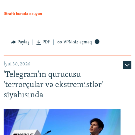
Ətraflı burada oxuyun
Paylaş
PDF
VPN-siz açmaq
İyul 30, 2026
'Telegram'ın qurucusu
'terrorçular və ekstremistlər'
siyahısında