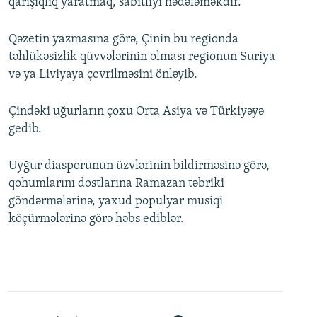
qarışıqlıq yaratmaq, sabitliyi hədələməkdir.
Qəzetin yazmasına görə, Çinin bu regionda
təhlükəsizlik qüvvələrinin olması regionun Suriya
və ya Liviyaya çevrilməsini önləyib.
Çindəki uğurların çoxu Orta Asiya və Türkiyəyə
gedib.
Uyğur diasporunun üzvlərinin bildirməsinə görə,
qohumlarını dostlarına Ramazan təbriki
göndərmələrinə, yaxud populyar musiqi
köçürmələrinə görə həbs ediblər.