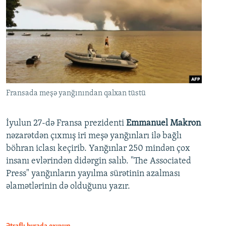
Fransada meşə yanğınından qalxan tüstü
İyulun 27-də Fransa prezidenti
Emmanuel Makron
nəzarətdən çıxmış iri meşə yanğınları ilə bağlı
böhran iclası keçirib. Yanğınlar 250 mindən çox
insanı evlərindən didərgin salıb. "The Associated
Press" yanğınların yayılma sürətinin azalması
əlamətlərinin də olduğunu yazır.