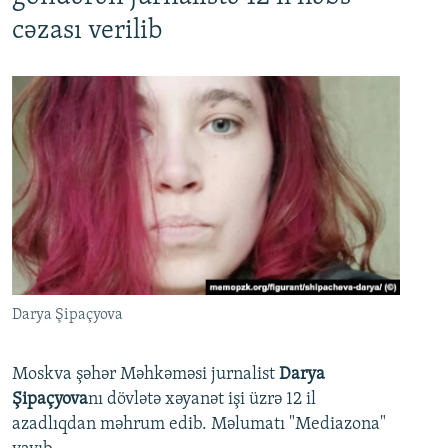
cəzası verilib
Darya Şipaçyova
Moskva şəhər Məhkəməsi jurnalist
Darya
Şipaçyova
nı dövlətə xəyanət işi üzrə 12 il
azadlıqdan məhrum edib. Məlumatı "Mediazona"