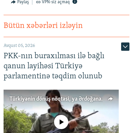
Paylaş
VPN-siz açmaq
Bütün xəbərləri izləyin
Avqust 05, 2026
PKK-nın buraxılması ilə bağlı
qanun layihəsi Türkiyə
parlamentinə təqdim olunub
Türkiyənin dönüş nöqtəsi, ya Ərdoğana üçüncü şans: PKK ilə qəfil barışıq nə deməkdir?
No media source currently available