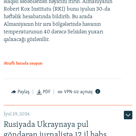
əlaqəli səbəblərdən həyatını itirib. Almaniyanın
Robert Kox İnstitutu (RKI) bunu iyulun 30-da
həftəlik hesabatında bildirib. Bu arada
Almaniyanın bir sıra bölgələrində havanın
temperaturunun 40 dərəcə Selsidən yuxarı
qalxacağı gözlənilir.
Ətraflı burada oxuyun
Paylaş
PDF
VPN-siz açmaq
İyul 29, 2026
Rusiyada Ukraynaya pul
göndərən jurnalistə 12 il həbs