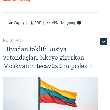
Ətraflı burada oxuyun
Paylaş
PDF
VPN-siz açmaq
İyul 27, 2026
Litvadan təklif: Rusiya
vətəndaşları ölkəyə girərkən
Moskvanın təcavüzünü pisləsin