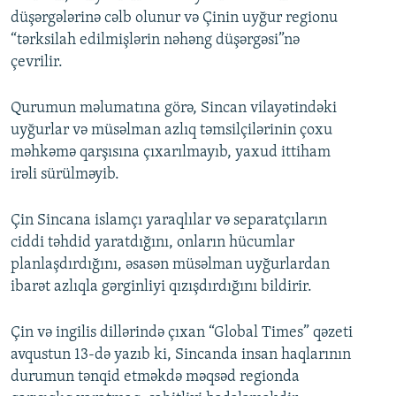
düşərgələrinə cəlb olunur və Çinin uyğur regionu
“tərksilah edilmişlərin nəhəng düşərgəsi”nə
çevrilir.
Qurumun məlumatına görə, Sincan vilayətindəki
uyğurlar və müsəlman azlıq təmsilçilərinin çoxu
məhkəmə qarşısına çıxarılmayıb, yaxud ittiham
irəli sürülməyib.
Çin Sincana islamçı yaraqlılar və separatçıların
ciddi təhdid yaratdığını, onların hücumlar
planlaşdırdığını, əsasən müsəlman uyğurlardan
ibarət azlıqla gərginliyi qızışdırdığını bildirir.
Çin və ingilis dillərində çıxan “Global Times” qəzeti
avqustun 13-də yazıb ki, Sincanda insan haqlarının
durumun tənqid etməkdə məqsəd regionda