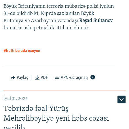
Böyük Britaniyanın terrorla mübarizə polisi iyulun
31-də bildirib ki, Kiprdə saxlanılan Böyük
Britaniya və Azərbaycan vətəndaşı
Rəşad Sultanov
İrana casusluq etməkdə ittiham olunur.
Ətraflı burada oxuyun
Paylaş
PDF
VPN-siz açmaq
İyul 31, 2026
Təbrizdə fəal Yürüş
Mehrəlibəyliyə yeni həbs cəzası
verilib