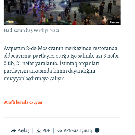
Hadisənin baş verdiyi ərazi
Avqustun 2-də Moskvanın mərkəzində restoranda
əldəqayırma partlayıcı qurğu işə salınıb, azı 3 nəfər
ölüb, 21 nəfər yaralanıb. İstintaq orqanları
partlayışın arxasında kimin dayandığını
müəyyənləşdirməyə çalışır.
Ətraflı burada oxuyun
Paylaş
PDF
VPN-siz açmaq