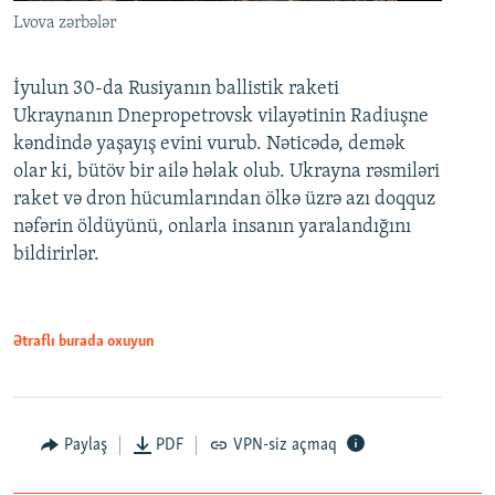
Lvova zərbələr
İyulun 30-da Rusiyanın ballistik raketi
Ukraynanın Dnepropetrovsk vilayətinin Radiuşne
kəndində yaşayış evini vurub. Nəticədə, demək
olar ki, bütöv bir ailə həlak olub. Ukrayna rəsmiləri
raket və dron hücumlarından ölkə üzrə azı doqquz
nəfərin öldüyünü, onlarla insanın yaralandığını
bildirirlər.
Ətraflı burada oxuyun
Paylaş
PDF
VPN-siz açmaq