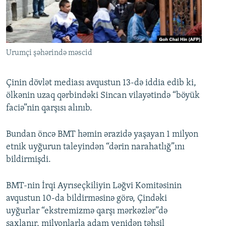
İNFOQRAFIKA
AZƏRBAYCAN ƏDƏBIYYATI KITABXANASI
MISSIYAMIZ
BIZI IZLƏ
KARIKATURA
İSLAM VƏ DEMOKRATIYA
PEŞƏ ETIKASI VƏ JURNALISTIKA STANDARTLARIMIZ
İZ - MƏDƏNIYYƏT PROQRAMI
MATERIALLARIMIZDAN ISTIFADƏ
Urumçi şəhərində məscid
AZADLIQRADIOSU MOBIL TELEFONUNUZDA
RFE/RL-in bütün saytları
BIZIMLƏ ƏLAQƏ
Çinin dövlət mediası avqustun 13-də iddia edib ki,
ölkənin uzaq qərbindəki Sincan vilayətində “böyük
XƏBƏR BÜLLETENLƏRIMIZ
faciə”nin qarşısı alınıb.
Bundan öncə BMT həmin ərazidə yaşayan 1 milyon
etnik uyğurun taleyindən “dərin narahatlığ”ını
bildirmişdi.
BMT-nin İrqi Ayrıseçkiliyin Ləğvi Komitəsinin
avqustun 10-da bildirməsinə görə, Çindəki
uyğurlar “ekstremizmə qarşı mərkəzlər”də
saxlanır, milyonlarla adam yenidən təhsil