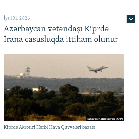
İyul 31, 2026
Azərbaycan vətəndaşı Kiprdə
İrana casusluqda ittiham olunur
Kiprdə Akrotiri Hərbi Hava Qüvvələri bazası