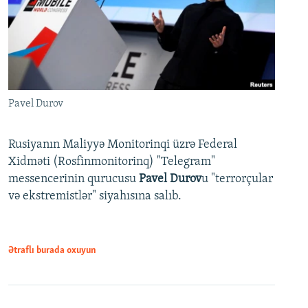
Pavel Durov
Rusiyanın Maliyyə Monitorinqi üzrə Federal
Xidməti (Rosfinmonitorinq) "Telegram"
messencerinin qurucusu
Pavel Durov
u "terrorçular
və ekstremistlər" siyahısına salıb.
Ətraflı burada oxuyun