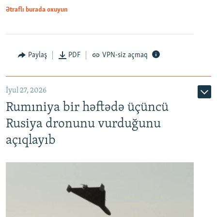
Ətraflı burada oxuyun
Paylaş
PDF
VPN-siz açmaq
İyul 27, 2026
Rumıniya bir həftədə üçüncü
Rusiya dronunu vurduğunu
açıqlayıb