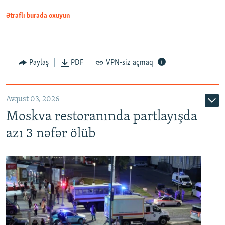
Ətraflı burada oxuyun
Paylaş
PDF
VPN-siz açmaq
Avqust 03, 2026
Moskva restoranında partlayışda
azı 3 nəfər ölüb