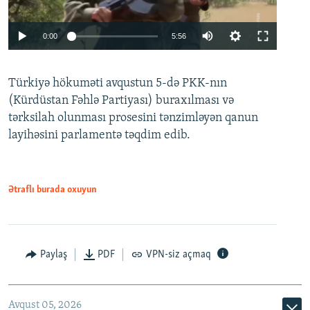
Auto
0:00
5:56
240p
Türkiyə hökuməti avqustun 5-də PKK-nın
360p
(Kürdüstan Fəhlə Partiyası) buraxılması və
480p
Auto
240p
360p
480p
tərksilah olunması prosesini tənzimləyən qanun
720p
layihəsini parlamentə təqdim edib.
720p
1080p
1080p
Ətraflı burada oxuyun
Paylaş
PDF
VPN-siz açmaq
Avqust 05, 2026