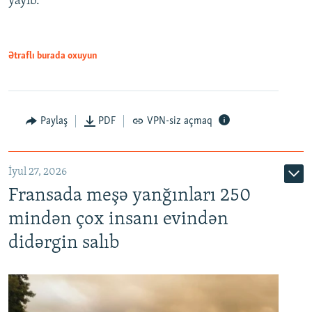
yayıb.
Ətraflı burada oxuyun
Paylaş
PDF
VPN-siz açmaq
İyul 27, 2026
Fransada meşə yanğınları 250
mindən çox insanı evindən
didərgin salıb