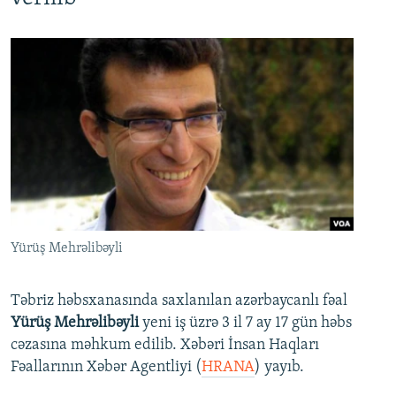
Yürüş Mehrəlibəyli
Təbriz həbsxanasında saxlanılan azərbaycanlı fəal
Yürüş Mehrəlibəyli
yeni iş üzrə 3 il 7 ay 17 gün həbs
cəzasına məhkum edilib. Xəbəri İnsan Haqları
Fəallarının Xəbər Agentliyi (
HRANA
) yayıb.