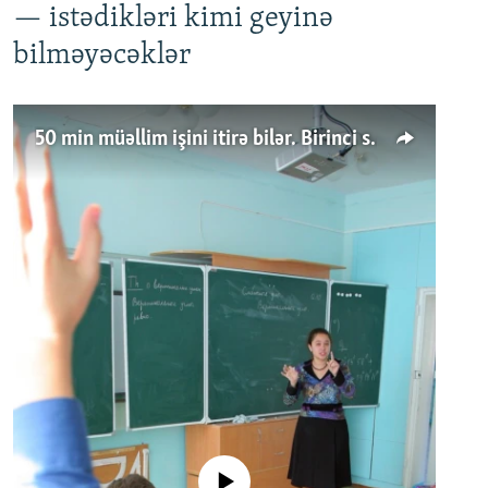
— istədikləri kimi geyinə
bilməyəcəklər
50 min müəllim işini itirə bilər. Birinci sinfə gedənlər azalır
No media source currently available