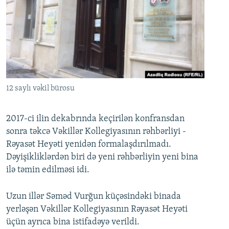
İNFOQRAFIKA
AZƏRBAYCAN ƏDƏBIYYATI KITABXANASI
MISSIYAMIZ
BIZI IZLƏ
KARIKATURA
İSLAM VƏ DEMOKRATIYA
PEŞƏ ETIKASI VƏ JURNALISTIKA STANDARTLARIMIZ
İZ - MƏDƏNIYYƏT PROQRAMI
MATERIALLARIMIZDAN ISTIFADƏ
AZADLIQRADIOSU MOBIL TELEFONUNUZDA
RFE/RL-in bütün saytları
BIZIMLƏ ƏLAQƏ
12 saylı vəkil bürosu
XƏBƏR BÜLLETENLƏRIMIZ
2017-ci ilin dekabrında keçirilən konfransdan
sonra təkcə Vəkillər Kollegiyasının rəhbərliyi -
Rəyasət Heyəti yenidən formalaşdırılmadı.
Dəyişikliklərdən biri də yeni rəhbərliyin yeni bina
ilə təmin edilməsi idi.
Uzun illər Səməd Vurğun küçəsindəki binada
yerləşən Vəkillər Kollegiyasının Rəyasət Heyəti
üçün ayrıca bina istifadəyə verildi.