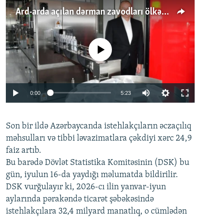
Ard-arda açılan dərman zavodları ölkənin tələbatını ödəyirmi?
No media source currently available
Auto
0:00
5:23
240p
Son bir ildə Azərbaycanda istehlakçıların
360p
əczaçılıq
məhsulları və tibbi ləvazimatlara çəkdiyi xərc 24,9
480p
Auto
240p
360p
480p
faiz artıb.
720p
Bu barədə Dövlət Statistika Komitəsinin (DSK) bu
720p
1080p
gün, iyulun 16-da yaydığı məlumatda bildirilir.
1080p
DSK vurğulayır ki, 2026-cı ilin yanvar-iyun
aylarında pərakəndə ticarət şəbəkəsində
istehlakçılara 32,4 milyard manatlıq, o cümlədən