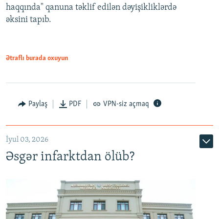
720p
haqqında" qanuna təklif edilən dəyişikliklərdə
əksini tapıb.
1080p
Ətraflı burada oxuyun
Auto
240p
360p
480p
Paylaş
PDF
VPN-siz açmaq
720p
1080p
İyul 03, 2026
Əsgər infarktdan ölüb?