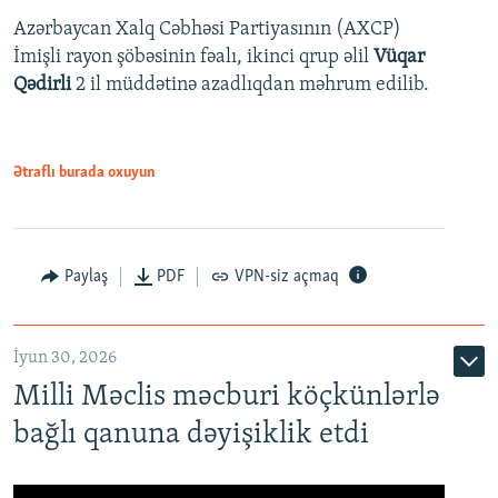
Azərbaycan Xalq Cəbhəsi Partiyasının (AXCP)
İmişli rayon şöbəsinin fəalı, ikinci qrup əlil
Vüqar
Qədirli
2 il müddətinə azadlıqdan məhrum edilib.
Ətraflı burada oxuyun
Paylaş
PDF
VPN-siz açmaq
İyun 30, 2026
Milli Məclis məcburi köçkünlərlə
bağlı qanuna dəyişiklik etdi