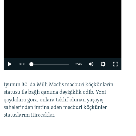
Auto
0:00
2:46
240p
İyunun 30-da Milli Məclis məcburi köçkünlərin
360p
statusu ilə bağlı qanuna dəyişiklik edib. Yeni
480p
qaydalara görə, onlara təklif olunan yaşayış
720p
sahələrindən imtina edən məcburi köçkünlər
statuslarını itirəcəklər.
1080p