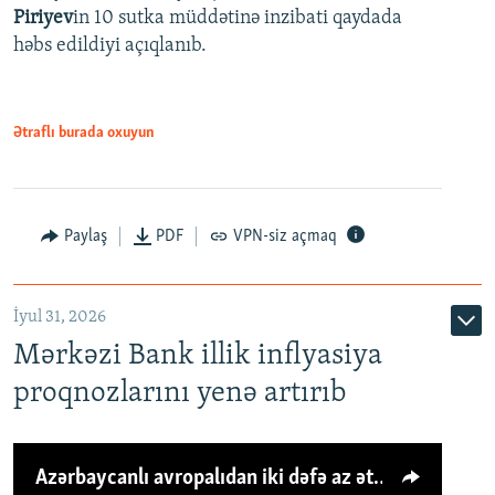
Piriyev
in 10 sutka müddətinə inzibati qaydada
həbs edildiyi açıqlanıb.
Ətraflı burada oxuyun
Paylaş
PDF
VPN-siz açmaq
İyul 31, 2026
Mərkəzi Bank illik inflyasiya
proqnozlarını yenə artırıb
Azərbaycanlı avropalıdan iki dəfə az ət yeyir, amma... 'Qiymət artımı qaçılmazdır'