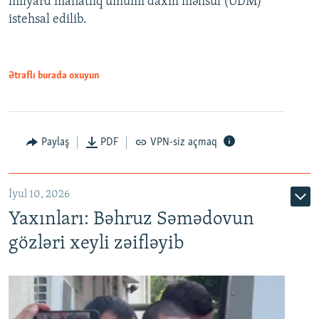
milyard manatlıq ümumi daxili məhsul (ÜDM)
480p
Auto
240p
360p
480p
istehsal edilib.
720p
720p
1080p
1080p
Ətraflı burada oxuyun
Paylaş
PDF
VPN-siz açmaq
İyul 10, 2026
Yaxınları: Bəhruz Səmədovun
gözləri xeyli zəifləyib