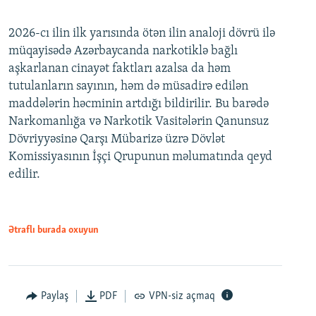
2026-cı ilin ilk yarısında ötən ilin analoji dövrü ilə
müqayisədə Azərbaycanda narkotiklə bağlı
aşkarlanan cinayət faktları azalsa da həm
tutulanların sayının, həm də müsadirə edilən
maddələrin həcminin artdığı bildirilir. Bu barədə
Narkomanlığa və Narkotik Vasitələrin Qanunsuz
Dövriyyəsinə Qarşı Mübarizə üzrə Dövlət
Komissiyasının İşçi Qrupunun məlumatında qeyd
edilir.
Ətraflı burada oxuyun
Paylaş
PDF
VPN-siz açmaq