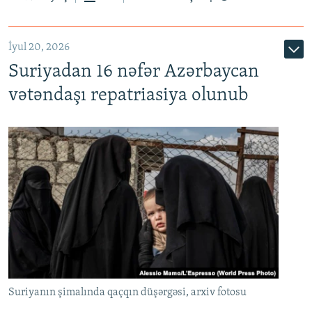
İyul 20, 2026
Auto
240p
360p
480p
Suriyadan 16 nəfər Azərbaycan
720p
1080p
vətəndaşı repatriasiya olunub
Suriyanın şimalında qaçqın düşərgəsi, arxiv fotosu