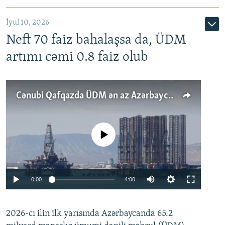
İyul 10, 2026
Neft 70 faiz bahalaşsa da, ÜDM
artımı cəmi 0.8 faiz olub
Cənubi Qafqazda ÜDM ən az Azərbaycanda artır: Qonşuları niyə Bakını qabaqlaya bilir?
No media source currently available
Auto
0:00
4:00
240p
2026-cı ilin ilk yarısında Azərbaycanda 65.2
360p