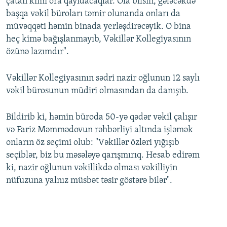
çatan kimi ora qayıdacaqlar. Ola bilsin, gələcəkdə
başqa vəkil büroları təmir olunanda onları da
müvəqqəti həmin binada yerləşdirəcəyik. O bina
heç kimə bağışlanmayıb, Vəkillər Kollegiyasının
özünə lazımdır".
Vəkillər Kollegiyasının sədri nazir oğlunun 12 saylı
vəkil bürosunun müdiri olmasından da danışıb.
Bildirib ki, həmin büroda 50-yə qədər vəkil çalışır
və Fariz Məmmədovun rəhbərliyi altında işləmək
onların öz seçimi olub: "Vəkillər özləri yığışıb
seçiblər, biz bu məsələyə qarışmırıq. Hesab edirəm
ki, nazir oğlunun vəkillikdə olması vəkilliyin
nüfuzuna yalnız müsbət təsir göstərə bilər".