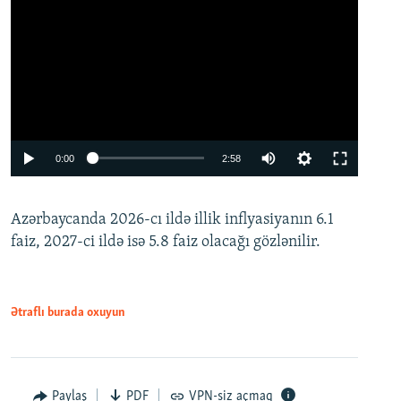
Auto
0:00
2:58
240p
Azərbaycanda 2026-cı ildə illik inflyasiyanın 6.1
360p
faiz, 2027-ci ildə isə 5.8 faiz olacağı gözlənilir.
480p
720p
1080p
Ətraflı burada oxuyun
Paylaş
PDF
VPN-siz açmaq