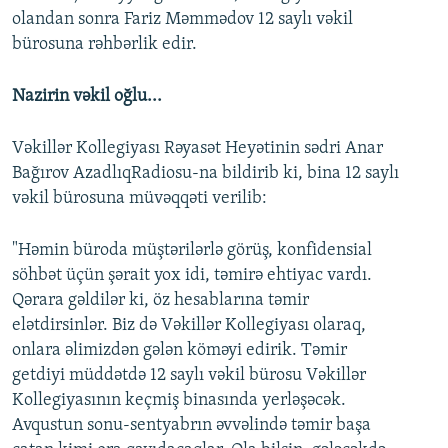
olandan sonra Fariz Məmmədov 12 saylı vəkil
bürosuna rəhbərlik edir.
Nazirin vəkil oğlu...
Vəkillər Kollegiyası Rəyasət Heyətinin sədri Anar
Bağırov AzadlıqRadiosu-na bildirib ki, bina 12 saylı
vəkil bürosuna müvəqqəti verilib:
"Həmin büroda müştərilərlə görüş, konfidensial
söhbət üçün şərait yox idi, təmirə ehtiyac vardı.
Qərara gəldilər ki, öz hesablarına təmir
elətdirsinlər. Biz də Vəkillər Kollegiyası olaraq,
onlara əlimizdən gələn köməyi edirik. Təmir
getdiyi müddətdə 12 saylı vəkil bürosu Vəkillər
Kollegiyasının keçmiş binasında yerləşəcək.
Avqustun sonu-sentyabrın əvvəlində təmir başa