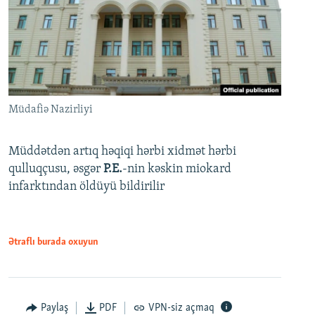
Müdafiə Nazirliyi
Müddətdən artıq həqiqi hərbi xidmət hərbi
qulluqçusu, əsgər
P.E.
-nin kəskin miokard
infarktından öldüyü bildirilir
Ətraflı burada oxuyun
Paylaş
PDF
VPN-siz açmaq