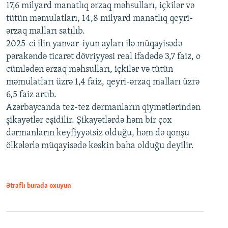
17,6 milyard manatlıq ərzaq məhsulları, içkilər və
tütün məmulatları, 14,8 milyard manatlıq qeyri-
ərzaq malları satılıb.
2025-ci ilin yanvar-iyun ayları ilə müqayisədə
pərakəndə ticarət dövriyyəsi real ifadədə 3,7 faiz, o
cümlədən ərzaq məhsulları, içkilər və tütün
məmulatları üzrə 1,4 faiz, qeyri-ərzaq malları üzrə
6,5 faiz artıb.
Azərbaycanda tez-tez dərmanların qiymətlərindən
şikayətlər eşidilir. Şikayətlərdə həm bir çox
dərmanların keyfiyyətsiz olduğu, həm də qonşu
ölkələrlə müqayisədə kəskin baha olduğu deyilir.
Ətraflı burada oxuyun