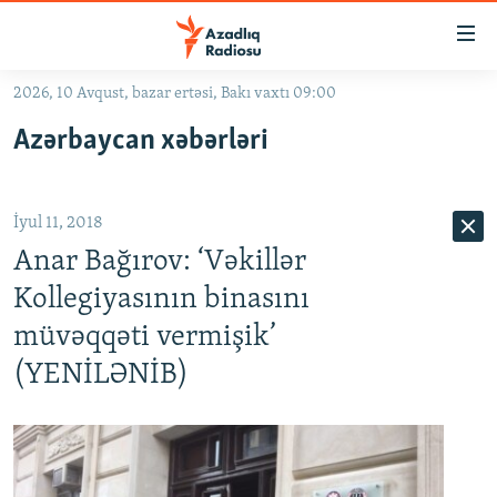
Keçid
linkləri
Əsas
2026, 10 Avqust, bazar ertəsi, Bakı vaxtı 09:00
məzmuna
GÜNDƏM
Azərbaycan xəbərləri
qayıt
#İZAHLA
Əsas
KORRUPSIOMETR
naviqasiyaya
İyul 11, 2018
qayıt
#ƏSLINDƏ
Axtarışa
Anar Bağırov: ‘Vəkillər
FƏRQƏ BAX
keç
Kollegiyasının binasını
QANUNI DOĞRU
müvəqqəti vermişik’
ARAŞDIRMA
(YENİLƏNİB)
MULTIMEDIA
RADIO ARXIV
VIDEO
HAQQIMIZDA
FOTOQALEREYA
OXU ZALI