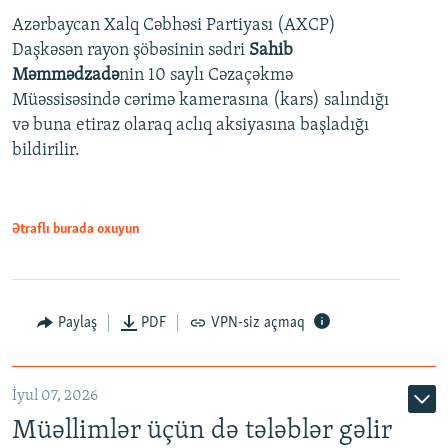
Azərbaycan Xalq Cəbhəsi Partiyası (AXCP)
360p
Daşkəsən rayon şöbəsinin sədri
Sahib
480p
Auto
240p
360p
480p
Məmmədzadə
nin 10 saylı Cəzaçəkmə
720p
Müəssisəsində cərimə kamerasına (kars) salındığı
720p
1080p
və buna etiraz olaraq aclıq aksiyasına başladığı
1080p
bildirilir.
Ətraflı burada oxuyun
Paylaş
PDF
VPN-siz açmaq
İyul 07, 2026
Müəllimlər üçün də tələblər gəlir