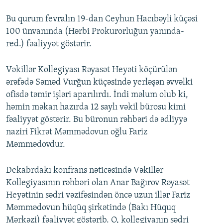
Bu qurum fevralın 19-dan Ceyhun Hacıbəyli küçəsi
100 ünvanında (Hərbi Prokurorluğun yanında-
red.) fəaliyyət göstərir.
Vəkillər Kollegiyası Rəyasət Heyəti köçürülən
ərəfədə Səməd Vurğun küçəsində yerləşən əvvəlki
ofisdə təmir işləri aparılırdı. İndi məlum olub ki,
həmin məkan hazırda 12 saylı vəkil bürosu kimi
fəaliyyət göstərir. Bu büronun rəhbəri də ədliyyə
naziri Fikrət Məmmədovun oğlu Fariz
Məmmədovdur.
Dekabrdakı konfrans nəticəsində Vəkillər
Kollegiyasının rəhbəri olan Anar Bağırov Rəyasət
Heyətinin sədri vəzifəsindən öncə uzun illər Fariz
Məmmədovun hüqüq şirkətində (Bakı Hüquq
Mərkəzi) fəaliyyət göstərib. O, kollegiyanın sədri