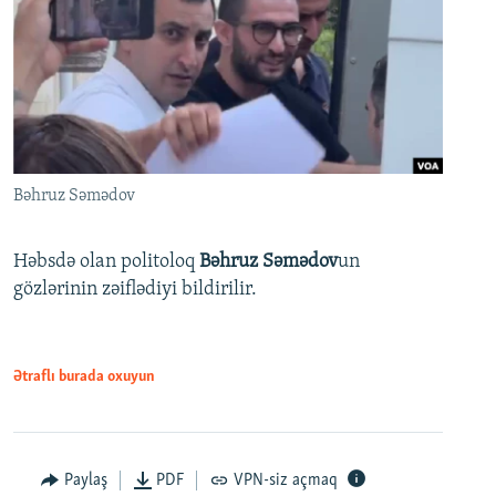
Bəhruz Səmədov
Həbsdə olan politoloq
Bəhruz Səmədov
un
gözlərinin zəiflədiyi bildirilir.
Ətraflı burada oxuyun
Paylaş
PDF
VPN-siz açmaq