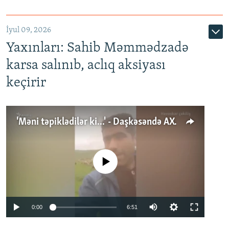
İyul 09, 2026
Yaxınları: Sahib Məmmədzadə
karsa salınıb, aclıq aksiyası
keçirir
'Məni təpiklədilər ki...' - Daşkəsəndə AXCP fəalının yaxınları onun həbsinə etiraz edirlər
No media source currently available
Auto
0:00
6:51
240p