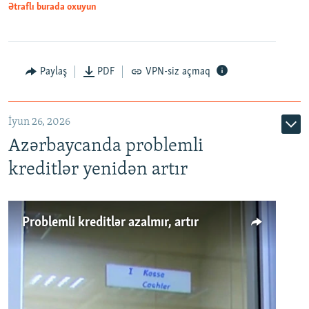
Ətraflı burada oxuyun
Auto
240p
360p
480p
Paylaş
PDF
VPN-siz açmaq
720p
1080p
İyun 26, 2026
Azərbaycanda problemli
kreditlər yenidən artır
Problemli kreditlər azalmır, artır