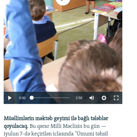
Auto
0:00
2:58
240p
Müəllimlərin məktəb geyimi ilə bağlı tələblər
360p
qoyulacaq.
Bu qərar Milli Məclisin bu gün —
480p
iyulun 7-də keçirilən iclasında "Ümumi təhsil