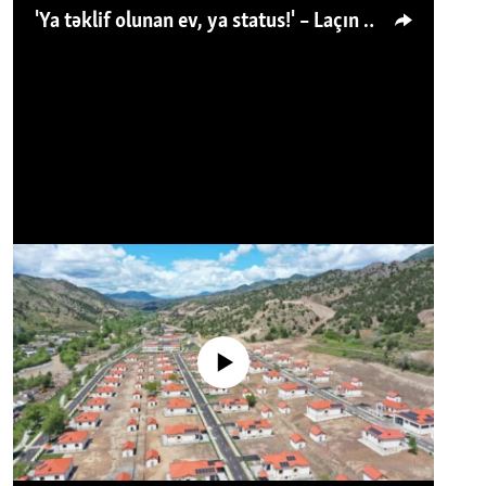
'Ya təklif olunan ev, ya status!' – Laçın köçkünü: 'Laçından başqa heç hara!'
No media source currently available