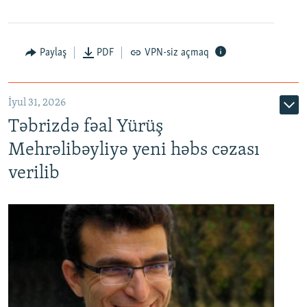
Paylaş
PDF
VPN-siz açmaq
İyul 31, 2026
Təbrizdə fəal Yürüş
Mehrəlibəyliyə yeni həbs cəzası
verilib