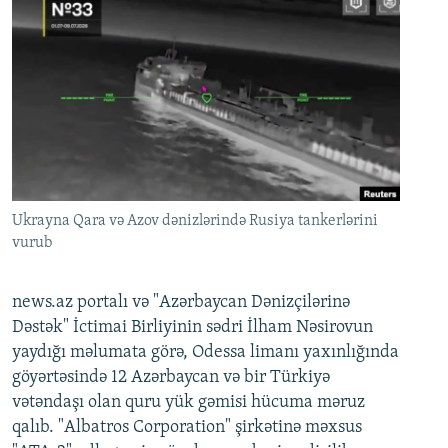
Ukrayna Qara və Azov dənizlərində Rusiya tankerlərini
vurub
news.az portalı və "Azərbaycan Dənizçilərinə
Dəstək" İctimai Birliyinin sədri İlham Nəsirovun
yaydığı məlumata görə, Odessa limanı yaxınlığında
göyərtəsində 12 Azərbaycan və bir Türkiyə
vətəndaşı olan quru yük gəmisi hücuma məruz
qalıb. "Albatros Corporation" şirkətinə məxsus