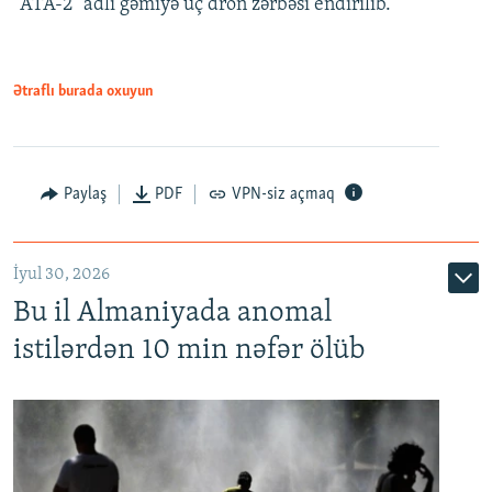
"ATA-2" adlı gəmiyə üç dron zərbəsi endirilib.
Ətraflı burada oxuyun
Paylaş
PDF
VPN-siz açmaq
İyul 30, 2026
Bu il Almaniyada anomal
istilərdən 10 min nəfər ölüb