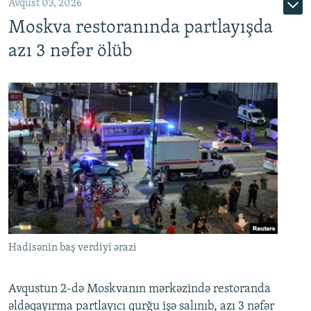
Avqust 03, 2026
Moskva restoranında partlayışda
azı 3 nəfər ölüb
Hadisənin baş verdiyi ərazi
Avqustun 2-də Moskvanın mərkəzində restoranda
əldəqayırma partlayıcı qurğu işə salınıb, azı 3 nəfər