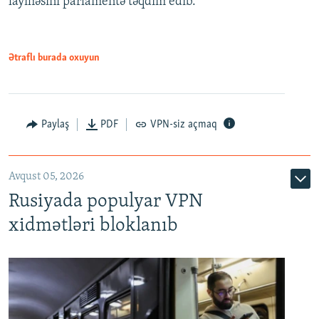
layihəsini parlamentə təqdim edib.
720p
1080p
1080p
Ətraflı burada oxuyun
Paylaş
PDF
VPN-siz açmaq
Avqust 05, 2026
Rusiyada populyar VPN
xidmətləri bloklanıb