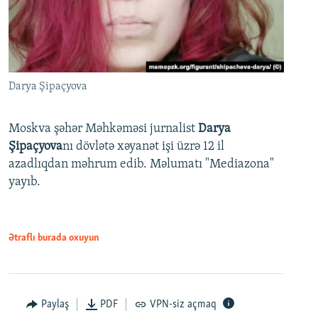
Darya Şipaçyova
Moskva şəhər Məhkəməsi jurnalist
Darya
Şipaçyova
nı dövlətə xəyanət işi üzrə 12 il
azadlıqdan məhrum edib. Məlumatı "Mediazona"
yayıb.
Ətraflı burada oxuyun
Paylaş
PDF
VPN-siz açmaq