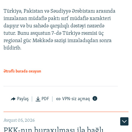
Türkiyə, Pakistan və Səudiyyə Ərəbistanı arasında
imzalanan müdafiə paktı sırf müdafiə xarakteri
daşıyır və bu sahədə qarşılıqlı dəstəyi nəzərdə
tutur. Bunu avqustun 7-də Türkiyə rəsmisi üç
regional güc Məkkədə sazişi imzaladıqdan sonra
bildirib.
Ətraflı burada oxuyun
Paylaş
PDF
VPN-siz açmaq
Avqust 05, 2026
PKK-nın buraxılması ilə bağlı