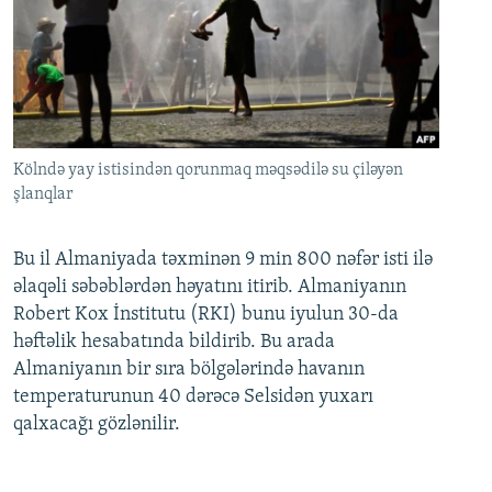
Kölndə yay istisindən qorunmaq məqsədilə su çiləyən
şlanqlar
Bu il Almaniyada təxminən 9 min 800 nəfər isti ilə
əlaqəli səbəblərdən həyatını itirib. Almaniyanın
Robert Kox İnstitutu (RKI) bunu iyulun 30-da
həftəlik hesabatında bildirib. Bu arada
Almaniyanın bir sıra bölgələrində havanın
temperaturunun 40 dərəcə Selsidən yuxarı
qalxacağı gözlənilir.