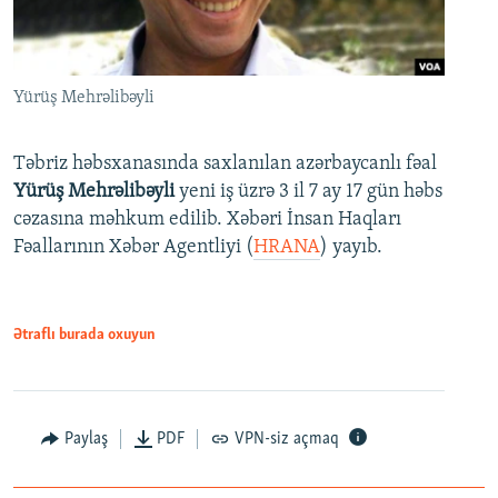
Yürüş Mehrəlibəyli
Təbriz həbsxanasında saxlanılan azərbaycanlı fəal
Yürüş Mehrəlibəyli
yeni iş üzrə 3 il 7 ay 17 gün həbs
cəzasına məhkum edilib. Xəbəri İnsan Haqları
Fəallarının Xəbər Agentliyi (
HRANA
) yayıb.
Ətraflı burada oxuyun
Paylaş
PDF
VPN-siz açmaq