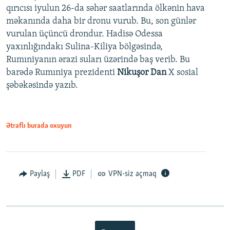
qırıcısı iyulun 26-da səhər saatlarında ölkənin hava
məkanında daha bir dronu vurub. Bu, son günlər
vurulan üçüncü drondur. Hadisə Odessa
yaxınlığındakı Sulina-Kiliya bölgəsində,
Rumıniyanın ərazi suları üzərində baş verib. Bu
barədə Rumıniya prezidenti
Nikuşor Dan
X sosial
şəbəkəsində yazıb.
Ətraflı burada oxuyun
Paylaş
PDF
VPN-siz açmaq