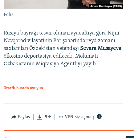
Polis
Rusiya bayrağı təsvir olunan ayaqaltıya görə Nijni
Novqorod vilayətinin Bor şəhərində reyd zamanı
saxlanılan Özbəkistan vətəndaşı
Sevara Musayeva
ölkəsinə deportasiya ediləcək. Məlumatı
Özbəkistanın Miqrasiya Agentliyi yayıb.
Ətraflı burada oxuyun
Paylaş
PDF
VPN-siz açmaq