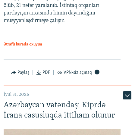
ölüb, 21 nəfər yaralanıb. İstintaq orqanları
partlayışın arxasında kimin dayandığını
müəyyənləşdirməyə çalışır.
Ətraflı burada oxuyun
Paylaş
PDF
VPN-siz açmaq
İyul 31, 2026
Azərbaycan vətəndaşı Kiprdə
İrana casusluqda ittiham olunur