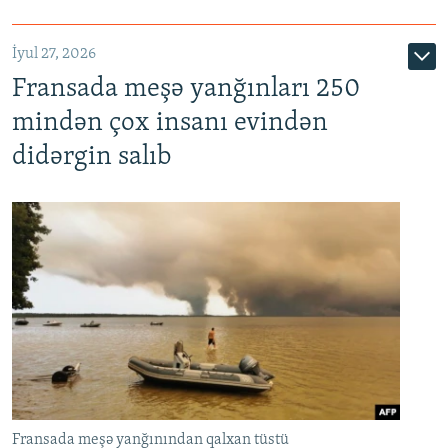
İyul 27, 2026
Fransada meşə yanğınları 250
mindən çox insanı evindən
didərgin salıb
Fransada meşə yanğınından qalxan tüstü