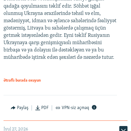
qadağa qoyulmasını təklif edir. Söhbət işğal
olunmuş Ukrayna ərazilərində təhsil və elm,
mədəniyyət, idman və əyləncə sahələrində fəaliyyət
göstərmiş, Litvaya bu sahələrdə çalışmaq üçün
getmək istəyənlədən gedir. Eyni təklif Rusiyanın
Ukraynaya qarşı genişmiqyaslı müharibəsini
birbaşa və ya dolayısı ilə dəstəkləyən və ya bu
müharibədə iştirak edən şəxsləri də nəzərdə tutur.
Ətraflı burada oxuyun
Paylaş
PDF
VPN-siz açmaq
İyul 27, 2026