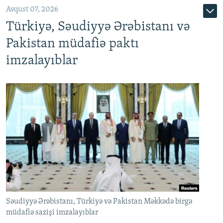
Avqust 07, 2026
Türkiyə, Səudiyyə Ərəbistanı və
Pakistan müdafiə paktı
imzalayıblar
Səudiyyə Ərəbistanı, Türkiyə və Pakistan Məkkədə birgə
müdafiə sazişi imzalayıblar