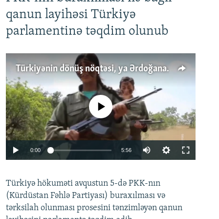
qanun layihəsi Türkiyə
parlamentinə təqdim olunub
Türkiyənin dönüş nöqtəsi, ya Ərdoğana üçüncü şans: PKK ilə qəfil barışıq nə deməkdir?
No media source currently available
Auto
0:00
5:56
240p
Türkiyə hökuməti avqustun 5-də PKK-nın
360p
(Kürdüstan Fəhlə Partiyası) buraxılması və
480p
Auto
240p
360p
480p
tərksilah olunması prosesini tənzimləyən qanun
720p