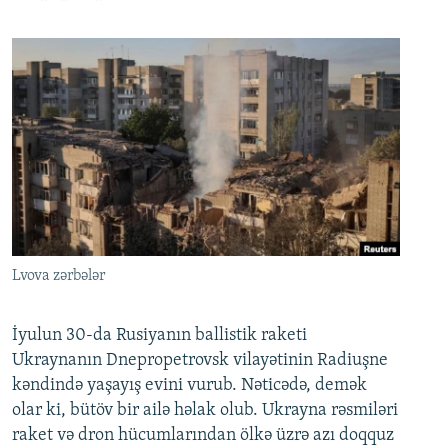
Lvova zərbələr
İyulun 30-da Rusiyanın ballistik raketi
Ukraynanın Dnepropetrovsk vilayətinin Radiuşne
kəndində yaşayış evini vurub. Nəticədə, demək
olar ki, bütöv bir ailə həlak olub. Ukrayna rəsmiləri
raket və dron hücumlarından ölkə üzrə azı doqquz