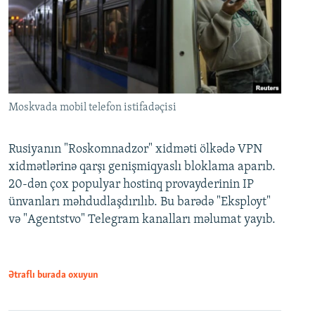
Moskvada mobil telefon istifadəçisi
Rusiyanın "Roskomnadzor" xidməti ölkədə VPN
xidmətlərinə qarşı genişmiqyaslı bloklama aparıb.
20-dən çox populyar hostinq provayderinin IP
ünvanları məhdudlaşdırılıb. Bu barədə "Eksployt"
və "Agentstvo" Telegram kanalları məlumat yayıb.
Ətraflı burada oxuyun