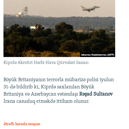
Kiprdə Akrotiri Hərbi Hava Qüvvələri bazası
Böyük Britaniyanın terrorla mübarizə polisi iyulun
31-də bildirib ki, Kiprdə saxlanılan Böyük
Britaniya və Azərbaycan vətəndaşı
Rəşad Sultanov
İrana casusluq etməkdə ittiham olunur.
Ətraflı burada oxuyun