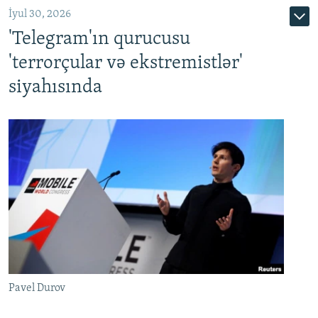
İyul 30, 2026
'Telegram'ın qurucusu
'terrorçular və ekstremistlər'
siyahısında
Pavel Durov