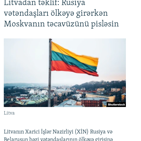
Litvadan təklif: Rusiya
vətəndaşları ölkəyə girərkən
Moskvanın təcavüzünü pisləsin
Litva
Litvanın Xarici İşlər Nazirliyi (XİN) Rusiya və
Belarusun bəzi vətəndaşlarının ölkəyə girişinə