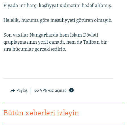
Piyada intiharçı kəşfiyyat xidmətini hədəf alıbmış.
Hələlik, hücuma görə məsuliyyəti götürən olmayıb.
Son vaxtlar Nangarharda həm İslam Dövləti
qruplaşmasının yerli qanadı, həm də Taliban bir
sıra hücumlar gerçəkləşdirib.
Paylaş
VPN-siz açmaq
Bütün xəbərləri izləyin