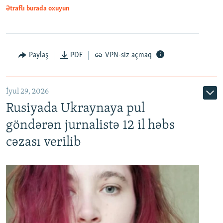
Ətraflı burada oxuyun
Paylaş
PDF
VPN-siz açmaq
İyul 29, 2026
Rusiyada Ukraynaya pul
göndərən jurnalistə 12 il həbs
cəzası verilib