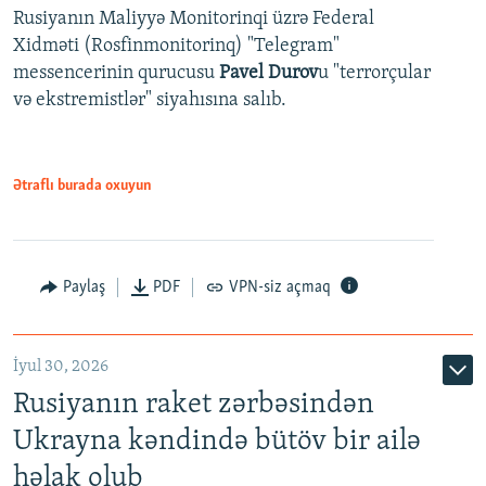
Rusiyanın Maliyyə Monitorinqi üzrə Federal
Xidməti (Rosfinmonitorinq) "Telegram"
messencerinin qurucusu
Pavel Durov
u "terrorçular
və ekstremistlər" siyahısına salıb.
Ətraflı burada oxuyun
Paylaş
PDF
VPN-siz açmaq
İyul 30, 2026
Rusiyanın raket zərbəsindən
Ukrayna kəndində bütöv bir ailə
həlak olub