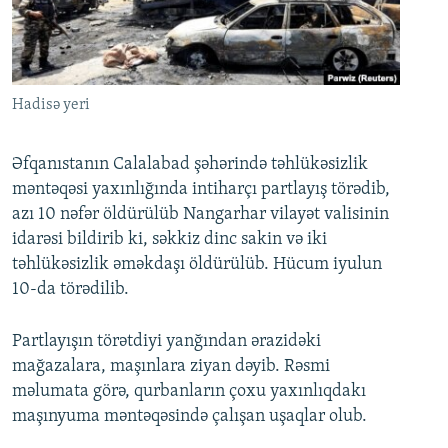
İNFOQRAFIKA
AZƏRBAYCAN ƏDƏBIYYATI KITABXANASI
MISSIYAMIZ
BIZI IZLƏ
KARIKATURA
İSLAM VƏ DEMOKRATIYA
PEŞƏ ETIKASI VƏ JURNALISTIKA STANDARTLARIMIZ
İZ - MƏDƏNIYYƏT PROQRAMI
MATERIALLARIMIZDAN ISTIFADƏ
Hadisə yeri
AZADLIQRADIOSU MOBIL TELEFONUNUZDA
RFE/RL-in bütün saytları
BIZIMLƏ ƏLAQƏ
Əfqanıstanın Calalabad şəhərində təhlükəsizlik
məntəqəsi yaxınlığında intiharçı partlayış törədib,
XƏBƏR BÜLLETENLƏRIMIZ
azı 10 nəfər öldürülüb Nangarhar vilayət valisinin
idarəsi bildirib ki, səkkiz dinc sakin və iki
təhlükəsizlik əməkdaşı öldürülüb. Hücum iyulun
10-da törədilib.
Partlayışın törətdiyi yanğından ərazidəki
mağazalara, maşınlara ziyan dəyib. Rəsmi
məlumata görə, qurbanların çoxu yaxınlıqdakı
maşınyuma məntəqəsində çalışan uşaqlar olub.