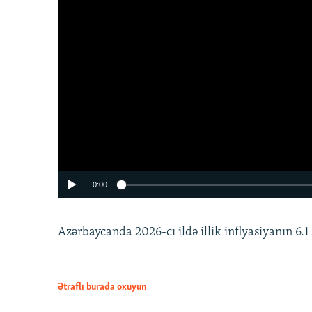
0:00
Azərbaycanda 2026-cı ildə illik inflyasiyanın 6.1 f
Ətraflı burada oxuyun