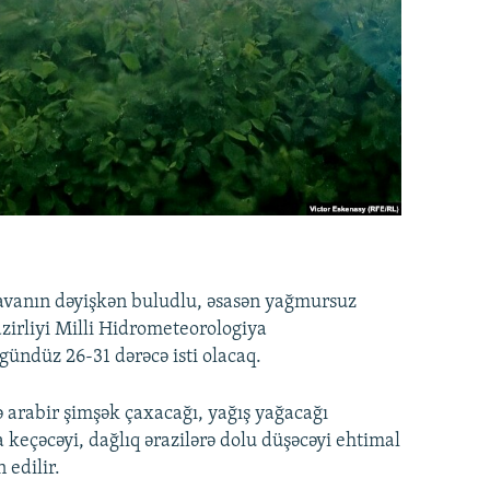
vanın dəyişkən buludlu, əsasən yağmursuz
Nazirliyi Milli Hidrometeorologiya
ündüz 26-31 dərəcə isti olacaq.
ə arabir şimşək çaxacağı, yağış yağacağı
na keçəcəyi, dağlıq ərazilərə dolu düşəcəyi ehtimal
 edilir.