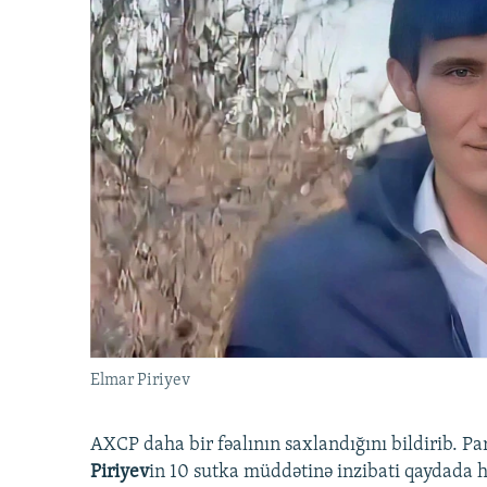
Elmar Piriyev
AXCP daha bir fəalının saxlandığını bildirib. Pa
Piriyev
in 10 sutka müddətinə inzibati qaydada hə