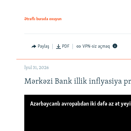
Ətraflı burada oxuyun
Paylaş
PDF
VPN-siz açmaq
İyul 31, 2026
Mərkəzi Bank illik inflyasiya p