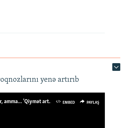
roqnozlarını yenə artırıb
Azərbaycanlı avropalıdan iki dəfə az ət yeyir, amma... 'Qiymət artımı qaçılmazdır'
EMBED
PAYLAŞ