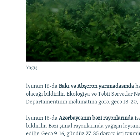
İNFOQRAFIKA
AZƏRBAYCAN ƏDƏBIYYATI KITABXANASI
MISSIYAMIZ
KARIKATURA
İSLAM VƏ DEMOKRATIYA
PEŞƏ ETIKASI VƏ JURNALISTIKA
STANDARTLARIMIZ
İZ - MƏDƏNIYYƏT PROQRAMI
MATERIALLARIMIZDAN ISTIFADƏ
AZADLIQRADIOSU MOBIL TELEFONUNUZDA
BIZIMLƏ ƏLAQƏ
XƏBƏR BÜLLETENLƏRIMIZ
Yağış
İyunun 16-da
Bakı və Abşeron yarımadasında
ha
olacağı bildirilir. Ekologiya və Təbii Sərvətlər 
Departamentinin məlumatına görə, gecə 18-20, g
İyunun 16-da
Azərbaycanın bəzi rayonlarında
is
bildirilir. Bəzi şimal rayonlarında yağışın leysa
edilir. Gecə 9-16, gündüz 27-35 dərəcə isti təxmin