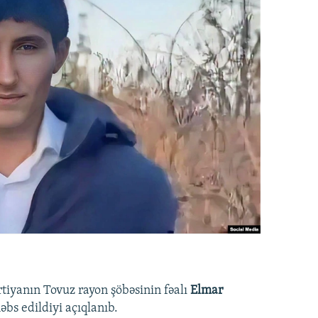
rtiyanın Tovuz rayon şöbəsinin fəalı
Elmar
bs edildiyi açıqlanıb.