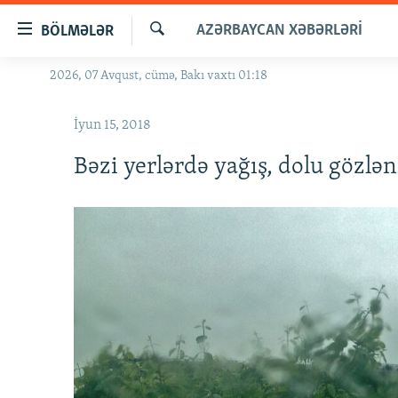
Keçid
AZƏRBAYCAN XƏBƏRLƏRI
BÖLMƏLƏR
linkləri
Axtar
Əsas
2026, 07 Avqust, cümə, Bakı vaxtı 01:18
GÜNDƏM
məzmuna
#İZAHLA
qayıt
İyun 15, 2018
Əsas
KORRUPSIOMETR
naviqasiyaya
Bəzi yerlərdə yağış, dolu gözlən
#ƏSLINDƏ
qayıt
Axtarışa
FƏRQƏ BAX
keç
QANUNI DOĞRU
ARAŞDIRMA
MULTIMEDIA
RADIO ARXIV
VIDEO
HAQQIMIZDA
FOTOQALEREYA
OXU ZALI