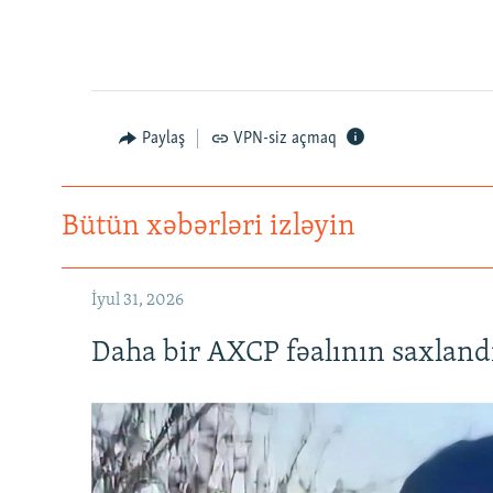
Paylaş
VPN-siz açmaq
Bütün xəbərləri izləyin
İyul 31, 2026
Daha bir AXCP fəalının saxlandığ