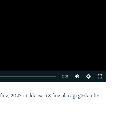
Auto
2:58
240p
EMBED
PAYLAŞ
aiz, 2027-ci ildə isə 5.8 faiz olacağı gözlənilir.
360p
480p
720p
1080p