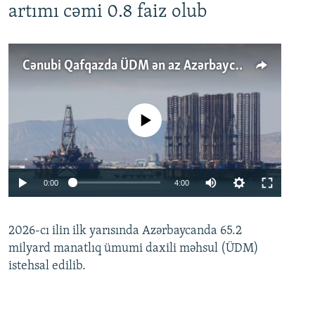
artımı cəmi 0.8 faiz olub
Cənubi Qafqazda ÜDM ən az Azərbaycanda artır: Qonşuları niyə Bakını qabaqlaya bilir?
No media source currently available
Auto
0:00
4:00
240p
2026-cı ilin ilk yarısında Azərbaycanda 65.2
360p
milyard manatlıq ümumi daxili məhsul (ÜDM)
480p
Auto
240p
360p
480p
istehsal edilib.
720p
720p
1080p
1080p