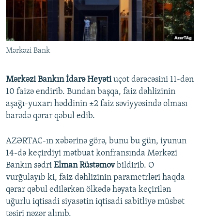
İNFOQRAFIKA
AZƏRBAYCAN ƏDƏBIYYATI KITABXANASI
MISSIYAMIZ
BIZI IZLƏ
KARIKATURA
İSLAM VƏ DEMOKRATIYA
PEŞƏ ETIKASI VƏ JURNALISTIKA STANDARTLARIMIZ
İZ - MƏDƏNIYYƏT PROQRAMI
MATERIALLARIMIZDAN ISTIFADƏ
Mərkəzi Bank
AZADLIQRADIOSU MOBIL TELEFONUNUZDA
RFE/RL-in bütün saytları
BIZIMLƏ ƏLAQƏ
Mərkəzi Bankın İdarə Heyəti
uçot dərəcəsini 11-dən
10 faizə endirib. Bundan başqa, faiz dəhlizinin
XƏBƏR BÜLLETENLƏRIMIZ
aşağı-yuxarı həddinin ±2 faiz səviyyəsində olması
barədə qərar qəbul edib.
AZƏRTAC-ın xəbərinə görə, bunu bu gün, iyunun
14-də keçirdiyi mətbuat konfransında Mərkəzi
Bankın sədri
Elman Rüstəmov
bildirib. O
vurğulayıb ki, faiz dəhlizinin parametrləri haqda
qərar qəbul edilərkən ölkədə həyata keçirilən
uğurlu iqtisadi siyasətin iqtisadi sabitliyə müsbət
təsiri nəzər alınıb.