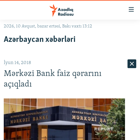
Keçid
linkləri
Əsas
2026, 10 Avqust, bazar ertəsi, Bakı vaxtı 13:12
məzmuna
GÜNDƏM
Azərbaycan xəbərləri
qayıt
#İZAHLA
Əsas
KORRUPSIOMETR
naviqasiyaya
İyun 14, 2018
qayıt
#ƏSLINDƏ
Axtarışa
Mərkəzi Bank faiz qərarını
FƏRQƏ BAX
keç
açıqladı
QANUNI DOĞRU
ARAŞDIRMA
MULTIMEDIA
RADIO ARXIV
VIDEO
HAQQIMIZDA
FOTOQALEREYA
OXU ZALI