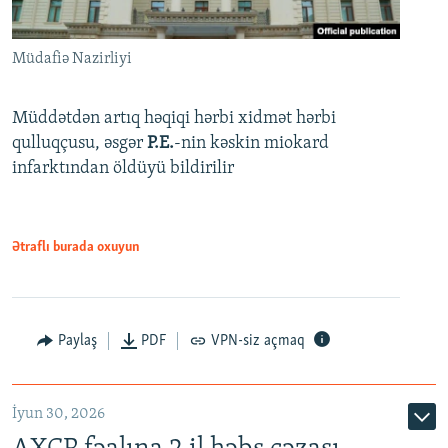
Müdafiə Nazirliyi
Müddətdən artıq həqiqi hərbi xidmət hərbi
qulluqçusu, əsgər
P.E.
-nin kəskin miokard
infarktından öldüyü bildirilir
Ətraflı burada oxuyun
Paylaş
PDF
VPN-siz açmaq
İyun 30, 2026