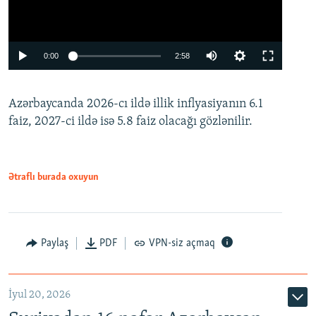
Auto
0:00
2:58
240p
Azərbaycanda 2026-cı ildə illik inflyasiyanın 6.1
360p
faiz, 2027-ci ildə isə 5.8 faiz olacağı gözlənilir.
480p
720p
1080p
Ətraflı burada oxuyun
Paylaş
PDF
VPN-siz açmaq
İyul 20, 2026
Auto
240p
360p
480p