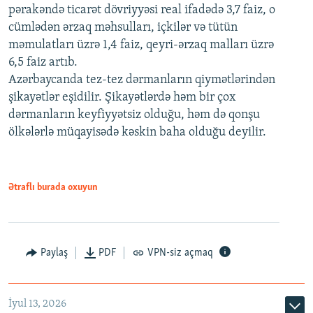
pərakəndə ticarət dövriyyəsi real ifadədə 3,7 faiz, o
cümlədən ərzaq məhsulları, içkilər və tütün
məmulatları üzrə 1,4 faiz, qeyri-ərzaq malları üzrə
6,5 faiz artıb.
Azərbaycanda tez-tez dərmanların qiymətlərindən
şikayətlər eşidilir. Şikayətlərdə həm bir çox
dərmanların keyfiyyətsiz olduğu, həm də qonşu
ölkələrlə müqayisədə kəskin baha olduğu deyilir.
Ətraflı burada oxuyun
Paylaş
PDF
VPN-siz açmaq
İyul 13, 2026