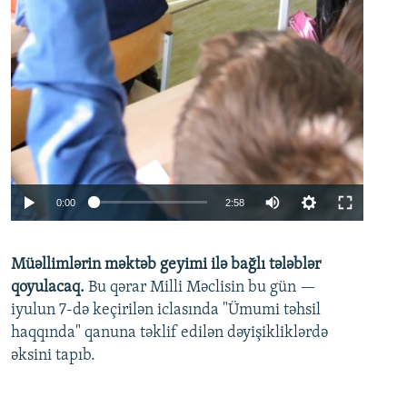
Auto
0:00
2:58
240p
Müəllimlərin məktəb geyimi ilə bağlı tələblər
360p
qoyulacaq.
Bu qərar Milli Məclisin bu gün —
480p
iyulun 7-də keçirilən iclasında "Ümumi təhsil
720p
haqqında" qanuna təklif edilən dəyişikliklərdə
əksini tapıb.
1080p