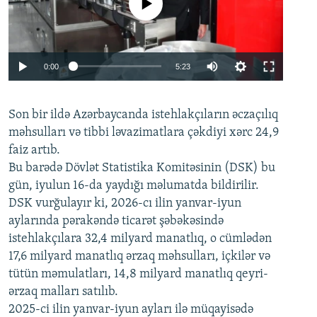
No media source currently available
Auto
0:00
5:23
240p
Son bir ildə Azərbaycanda istehlakçıların
360p
əczaçılıq
məhsulları və tibbi ləvazimatlara çəkdiyi xərc 24,9
480p
Auto
240p
360p
480p
faiz artıb.
720p
Bu barədə Dövlət Statistika Komitəsinin (DSK) bu
720p
1080p
gün, iyulun 16-da yaydığı məlumatda bildirilir.
1080p
DSK vurğulayır ki, 2026-cı ilin yanvar-iyun
aylarında pərakəndə ticarət şəbəkəsində
istehlakçılara 32,4 milyard manatlıq, o cümlədən
17,6 milyard manatlıq ərzaq məhsulları, içkilər və
tütün məmulatları, 14,8 milyard manatlıq qeyri-
ərzaq malları satılıb.
2025-ci ilin yanvar-iyun ayları ilə müqayisədə