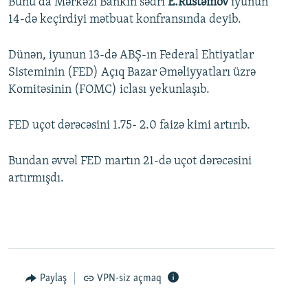
Bunu da Mərkəzi Bankın sədri
E.Rüstəmov
iyunun
14-də keçirdiyi mətbuat konfransında deyib.
Dünən, iyunun 13-də ABŞ-ın Federal Ehtiyatlar
Sisteminin (FED) Açıq Bazar Əməliyyatları üzrə
Komitəsinin (FOMC) iclası yekunlaşıb.
FED uçot dərəcəsini 1.75- 2.0 faizə kimi artırıb.
Bundan əvvəl FED martın 21-də uçot dərəcəsini
artırmışdı.
Paylaş
VPN-siz açmaq