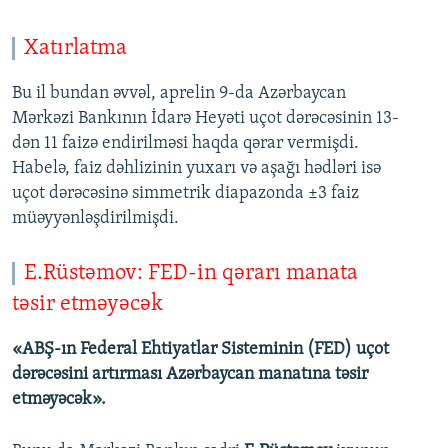
Xatırlatma
Bu il bundan əvvəl, aprelin 9-da Azərbaycan
Mərkəzi Bankının İdarə Heyəti uçot dərəcəsinin 13-
dən 11 faizə endirilməsi haqda qərar vermişdi.
Habelə, faiz dəhlizinin yuxarı və aşağı hədləri isə
uçot dərəcəsinə simmetrik diapazonda ±3 faiz
müəyyənləşdirilmişdi.
E.Rüstəmov: FED-in qərarı manata
təsir etməyəcək
«ABŞ-ın Federal Ehtiyatlar Sisteminin (FED) uçot
dərəcəsini artırması Azərbaycan manatına təsir
etməyəcək».