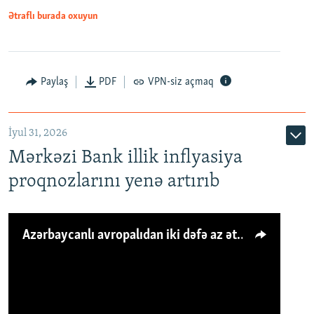
Ətraflı burada oxuyun
Paylaş
PDF
VPN-siz açmaq
İyul 31, 2026
Mərkəzi Bank illik inflyasiya
proqnozlarını yenə artırıb
Azərbaycanlı avropalıdan iki dəfə az ət yeyir, amma... 'Qiymət artımı qaçılmazdır'