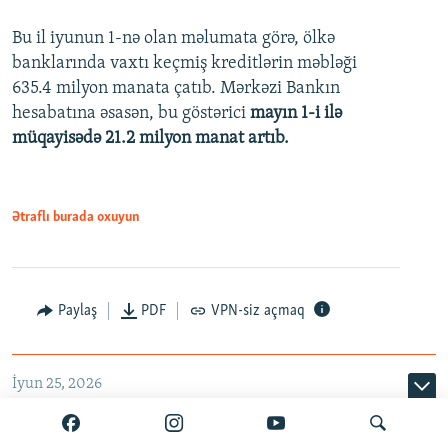
Bu il iyunun 1-nə olan məlumata görə, ölkə
360p
banklarında vaxtı keçmiş kreditlərin məbləği
480p
635.4 milyon manata çatıb. Mərkəzi Bankın
720p
hesabatına əsasən, bu göstərici
mayın 1-i ilə
müqayisədə 21.2 milyon manat artıb.
1080p
Ətraflı burada oxuyun
Auto
240p
360p
480p
Paylaş
PDF
VPN-siz açmaq
720p
1080p
İyun 25, 2026
ABB kartlardakı texniki