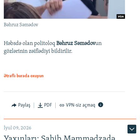
Bəhruz Səmədov
Həbsdə olan politoloq
Bəhruz Səmədov
un
gözlərinin zəiflədiyi bildirilir.
Ətraflı burada oxuyun
Paylaş
PDF
VPN-siz açmaq
İyul 09, 2026
Yaxınları: Sahib Məmmədzadə