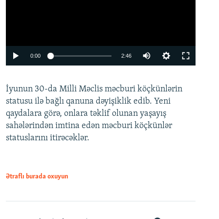
Auto
0:00
2:46
240p
İyunun 30-da Milli Məclis məcburi köçkünlərin
360p
statusu ilə bağlı qanuna dəyişiklik edib. Yeni
480p
qaydalara görə, onlara təklif olunan yaşayış
720p
sahələrindən imtina edən məcburi köçkünlər
statuslarını itirəcəklər.
1080p
Ətraflı burada oxuyun