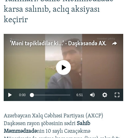
karsa salınıb, aclıq aksiyası
keçirir
'Məni təpiklədilər ki...' - Daşkəsəndə AXCP fəalının yaxınları onun həbsinə etiraz edirlər
No media source currently available
Auto
0:00
6:51
240p
Azərbaycan Xalq Cəbhəsi Partiyası (AXCP)
360p
Daşkəsən rayon şöbəsinin sədri
Sahib
480p
Auto
240p
360p
480p
Məmmədzadə
nin 10 saylı Cəzaçəkmə
720p