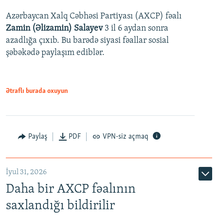
Azərbaycan Xalq Cəbhəsi Partiyası (AXCP) fəalı
Zamin (Əlizamin) Salayev
3 il 6 aydan sonra
azadlığa çıxıb. Bu barədə siyasi fəallar sosial
şəbəkədə paylaşım ediblər.
Ətraflı burada oxuyun
Paylaş
PDF
VPN-siz açmaq
İyul 31, 2026
Daha bir AXCP fəalının
saxlandığı bildirilir