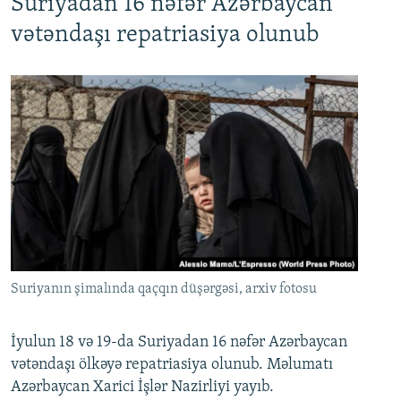
Suriyadan 16 nəfər Azərbaycan
720p
1080p
vətəndaşı repatriasiya olunub
Suriyanın şimalında qaçqın düşərgəsi, arxiv fotosu
İyulun 18 və 19-da Suriyadan 16 nəfər Azərbaycan
vətəndaşı ölkəyə repatriasiya olunub. Məlumatı
Azərbaycan Xarici İşlər Nazirliyi yayıb.