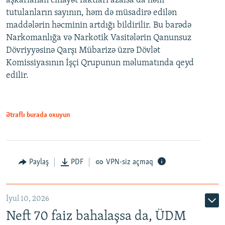
aşkarlanan cinayət faktları azalsa da həm
tutulanların sayının, həm də müsadirə edilən
maddələrin həcminin artdığı bildirilir. Bu barədə
Narkomanlığa və Narkotik Vasitələrin Qanunsuz
Dövriyyəsinə Qarşı Mübarizə üzrə Dövlət
Komissiyasının İşçi Qrupunun məlumatında qeyd
edilir.
Ətraflı burada oxuyun
Paylaş
PDF
VPN-siz açmaq
İyul 10, 2026
Neft 70 faiz bahalaşsa da, ÜDM