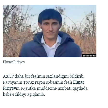
Elmar Piriyev
AXCP daha bir fəalının saxlandığını bildirib.
Partiyanın Tovuz rayon şöbəsinin fəalı
Elmar
Piriyev
in 10 sutka müddətinə inzibati qaydada
həbs edildiyi açıqlanıb.