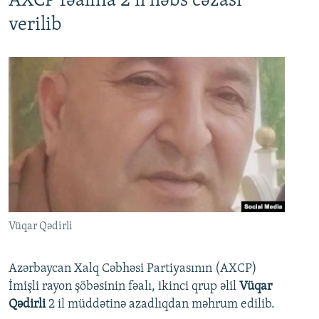
AXCP fəalına 2 il həbs cəzası
verilib
Vüqar Qədirli
Azərbaycan Xalq Cəbhəsi Partiyasının (AXCP)
İmişli rayon şöbəsinin fəalı, ikinci qrup əlil
Vüqar
Qədirli
2 il müddətinə azadlıqdan məhrum edilib.