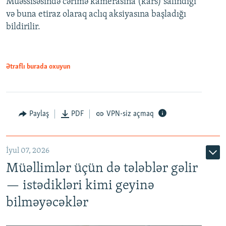
Müəssisəsində cərimə kamerasına (kars) salındığı
720p
1080p
və buna etiraz olaraq aclıq aksiyasına başladığı
1080p
bildirilir.
Ətraflı burada oxuyun
Paylaş
PDF
VPN-siz açmaq
İyul 07, 2026
Müəllimlər üçün də tələblər gəlir
— istədikləri kimi geyinə
bilməyəcəklər