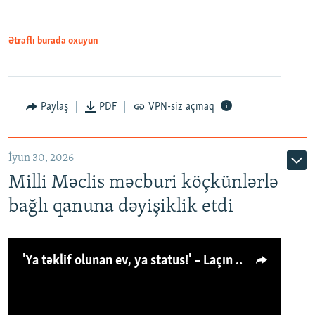
Ətraflı burada oxuyun
Paylaş
PDF
VPN-siz açmaq
İyun 30, 2026
Milli Məclis məcburi köçkünlərlə
bağlı qanuna dəyişiklik etdi
'Ya təklif olunan ev, ya status!' – Laçın köçkünü: 'Laçından başqa heç hara!'