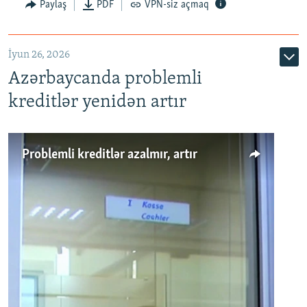
Auto
240p
360p
480p
Paylaş
PDF
VPN-siz açmaq
720p
1080p
İyun 26, 2026
Azərbaycanda problemli
kreditlər yenidən artır
Problemli kreditlər azalmır, artır