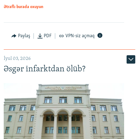
Ətraflı burada oxuyun
Auto
240p
360p
480p
Paylaş
PDF
VPN-siz açmaq
720p
1080p
İyul 03, 2026
Əsgər infarktdan ölüb?