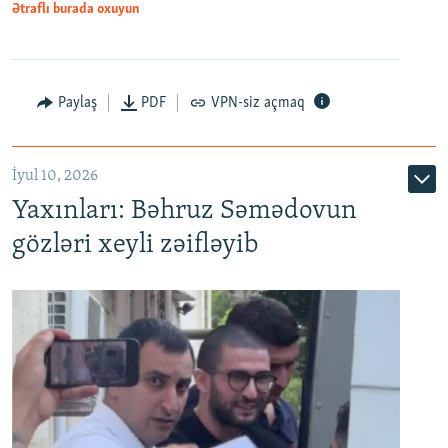
Ətraflı burada oxuyun
Paylaş
PDF
VPN-siz açmaq
İyul 10, 2026
Yaxınları: Bəhruz Səmədovun
gözləri xeyli zəifləyib