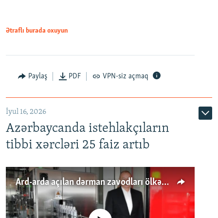
Ətraflı burada oxuyun
Paylaş
PDF
VPN-siz açmaq
İyul 16, 2026
Azərbaycanda istehlakçıların
tibbi xərcləri 25 faiz artıb
Ard-arda açılan dərman zavodları ölkənin tələbatını ödəyirmi?