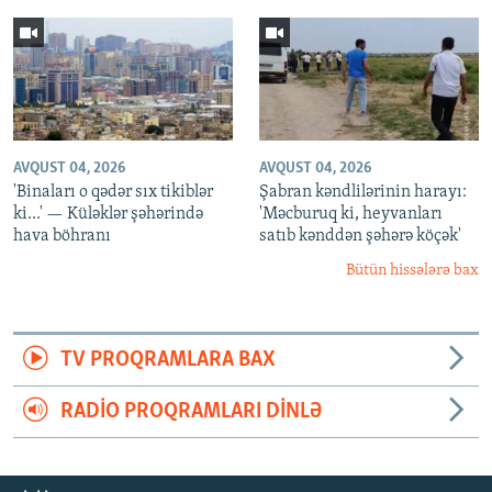
AVQUST 04, 2026
AVQUST 04, 2026
'Binaları o qədər sıx tikiblər
Şabran kəndlilərinin harayı:
ki...' — Küləklər şəhərində
'Məcburuq ki, heyvanları
hava böhranı
satıb kənddən şəhərə köçək'
Bütün hissələrə bax
TV PROQRAMLARA BAX
RADIO PROQRAMLARI DINLƏ