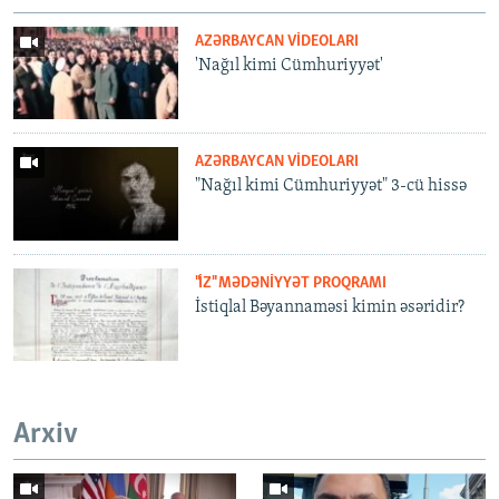
AZƏRBAYCAN VIDEOLARI
'Nağıl kimi Cümhuriyyət'
AZƏRBAYCAN VIDEOLARI
"Nağıl kimi Cümhuriyyət" 3-cü hissə
"İZ" MƏDƏNIYYƏT PROQRAMI
İstiqlal Bəyannaməsi kimin əsəridir?
Arxiv