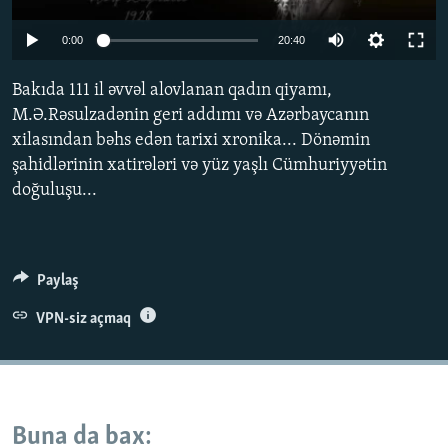
İNFOQRAFIKA
AZƏRBAYCAN ƏDƏBIYYATI KITABXANASI
MISSIYAMIZ
BIZI IZLƏ
Auto
0:00
20:40
KARIKATURA
İSLAM VƏ DEMOKRATIYA
PEŞƏ ETIKASI VƏ JURNALISTIKA STANDARTLARIMIZ
270p
Bakıda 111 il əvvəl alovlanan qadın qiyamı,
İZ - MƏDƏNIYYƏT PROQRAMI
MATERIALLARIMIZDAN ISTIFADƏ
360p
M.Ə.Rəsulzadənin geri addımı və Azərbaycanın
AZADLIQRADIOSU MOBIL TELEFONUNUZDA
RFE/RL-in bütün saytları
xilasından bəhs edən tarixi xronika... Dönəmin
720p
BIZIMLƏ ƏLAQƏ
şahidlərinin xatirələri və yüz yaşlı Cümhuriyyətin
Auto
270p
360p
720p
doğuluşu...
XƏBƏR BÜLLETENLƏRIMIZ
Paylaş
VPN-siz açmaq
Buna da bax: