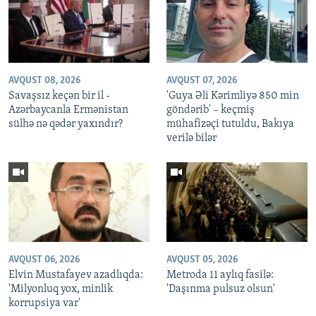
AVQUST 08, 2026
AVQUST 07, 2026
Savaşsız keçən bir il -
'Guya Əli Kərimliyə 850 min
Azərbaycanla Ermənistan
göndərib' – keçmiş
sülhə nə qədər yaxındır?
mühafizəçi tutuldu, Bakıya
verilə bilər
AVQUST 06, 2026
AVQUST 05, 2026
Elvin Mustafayev azadlıqda:
Metroda 11 aylıq fasilə:
'Milyonluq yox, minlik
'Daşınma pulsuz olsun'
korrupsiya var'