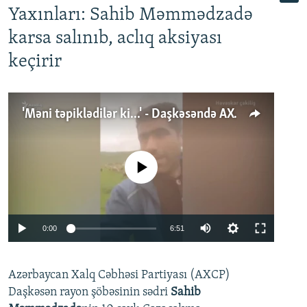
Yaxınları: Sahib Məmmədzadə
karsa salınıb, aclıq aksiyası
keçirir
'Məni təpiklədilər ki...' - Daşkəsəndə AXCP fəalının yaxınları onun həbsinə etiraz edirlər
No media source currently available
Auto
0:00
6:51
240p
Azərbaycan Xalq Cəbhəsi Partiyası (AXCP)
360p
Daşkəsən rayon şöbəsinin sədri
Sahib
480p
Auto
240p
360p
480p