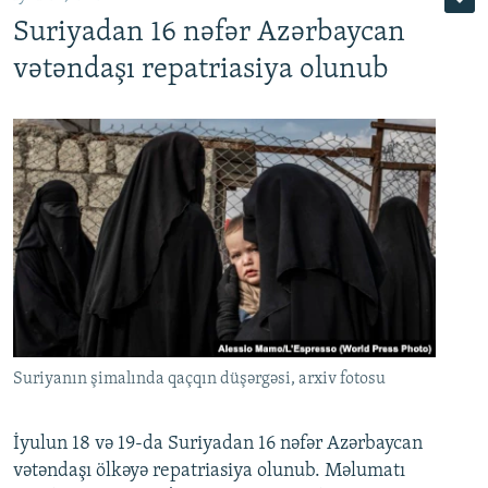
Suriyadan 16 nəfər Azərbaycan
720p
1080p
vətəndaşı repatriasiya olunub
Suriyanın şimalında qaçqın düşərgəsi, arxiv fotosu
İyulun 18 və 19-da Suriyadan 16 nəfər Azərbaycan
vətəndaşı ölkəyə repatriasiya olunub. Məlumatı