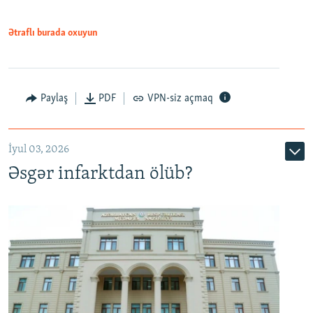
Ətraflı burada oxuyun
Auto
240p
360p
480p
Paylaş
PDF
VPN-siz açmaq
720p
1080p
İyul 03, 2026
Əsgər infarktdan ölüb?