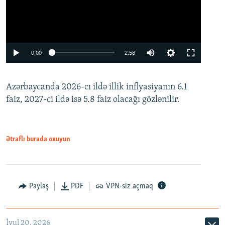
Auto
0:00
2:58
240p
Azərbaycanda 2026-cı ildə illik inflyasiyanın 6.1
360p
faiz, 2027-ci ildə isə 5.8 faiz olacağı gözlənilir.
480p
720p
1080p
Ətraflı burada oxuyun
Paylaş
PDF
VPN-siz açmaq
İyul 20, 2026
Auto
240p
360p
480p