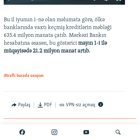
240p
Bu il iyunun 1-nə olan məlumata görə, ölkə
360p
banklarında vaxtı keçmiş kreditlərin məbləği
480p
635.4 milyon manata çatıb. Mərkəzi Bankın
720p
hesabatına əsasən, bu göstərici
mayın 1-i ilə
müqayisədə 21.2 milyon manat artıb.
1080p
Ətraflı burada oxuyun
Auto
240p
360p
480p
Paylaş
PDF
VPN-siz açmaq
720p
1080p
İyun 25, 2026
ABB kartlardakı texniki