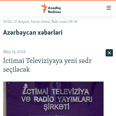
Keçid
linkləri
Əsas
2026, 10 Avqust, bazar ertəsi, Bakı vaxtı 06:36
məzmuna
GÜNDƏM
Azərbaycan xəbərləri
qayıt
#İZAHLA
Əsas
KORRUPSIOMETR
naviqasiyaya
May 14, 2018
qayıt
#ƏSLINDƏ
Axtarışa
İctimai Televiziyaya yeni sədr
FƏRQƏ BAX
keç
seçiləcək
QANUNI DOĞRU
ARAŞDIRMA
MULTIMEDIA
RADIO ARXIV
VIDEO
HAQQIMIZDA
FOTOQALEREYA
OXU ZALI