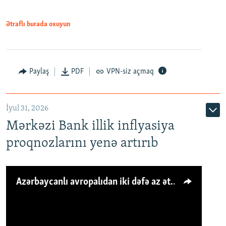
Ətraflı burada oxuyun
Paylaş
PDF
VPN-siz açmaq
İyul 31, 2026
Mərkəzi Bank illik inflyasiya
proqnozlarını yenə artırıb
Azərbaycanlı avropalıdan iki dəfə az ət yeyir, amma... 'Qiymət artımı qaçılmazdır'