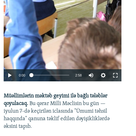
Auto
0:00
2:58
240p
Müəllimlərin məktəb geyimi ilə bağlı tələblər
360p
qoyulacaq.
Bu qərar Milli Məclisin bu gün —
480p
iyulun 7-də keçirilən iclasında "Ümumi təhsil
720p
haqqında" qanuna təklif edilən dəyişikliklərdə
əksini tapıb.
1080p