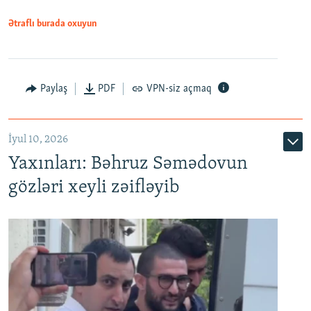
1080p
Ətraflı burada oxuyun
Paylaş
PDF
VPN-siz açmaq
İyul 10, 2026
Yaxınları: Bəhruz Səmədovun
gözləri xeyli zəifləyib