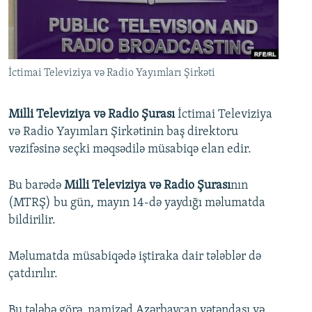
İNFOQRAFIKA
AZƏRBAYCAN ƏDƏBIYYATI KITABXANASI
MISSIYAMIZ
BIZI IZLƏ
KARIKATURA
İSLAM VƏ DEMOKRATIYA
PEŞƏ ETIKASI VƏ JURNALISTIKA STANDARTLARIMIZ
İZ - MƏDƏNIYYƏT PROQRAMI
MATERIALLARIMIZDAN ISTIFADƏ
İctimai Televiziya və Radio Yayımları Şirkəti
AZADLIQRADIOSU MOBIL TELEFONUNUZDA
RFE/RL-in bütün saytları
BIZIMLƏ ƏLAQƏ
Milli Televiziya və Radio Şurası
İctimai Televiziya
və Radio Yayımları Şirkətinin baş direktoru
XƏBƏR BÜLLETENLƏRIMIZ
vəzifəsinə seçki məqsədilə müsabiqə elan edir.
Bu barədə
Milli Televiziya və Radio Şurası
nın
(MTRŞ) bu gün, mayın 14-də yaydığı məlumatda
bildirilir.
Məlumatda müsabiqədə iştiraka dair tələblər də
çatdırılır.
Bu tələbə görə, namizəd Azərbaycan vətəndaşı və