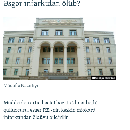
Əsgər infarktdan ölüb?
Müdafiə Nazirliyi
Müddətdən artıq həqiqi hərbi xidmət hərbi
qulluqçusu, əsgər
P.E.
-nin kəskin miokard
infarktından öldüyü bildirilir