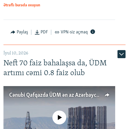
Ətraflı burada oxuyun
Paylaş
PDF
VPN-siz açmaq
İyul 10, 2026
Neft 70 faiz bahalaşsa da, ÜDM
artımı cəmi 0.8 faiz olub
Cənubi Qafqazda ÜDM ən az Azərbaycanda artır: Qonşuları niyə Bakını qabaqlaya bilir?
No media source currently available