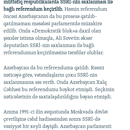
müttəfiq respublikalarda SSRİ-nin saxlanması ilə
bağlı referendum keçirilib.
Həmin referendum
öncəsi Azərbaycanın da bu prosesə qatılıb-
qatılmaması məsələsi parlamentdə müzakirə
edilib. Onda «Demokratik blok»a daxil olan
şəxslər istisna olmaqla, Ali Sovetin əksər
deputatları SSRİ-nin saxlanması ilə bağlı
referendumun keçirilməsinə tərəfdar olublar.
Azərbaycan da bu referenduma qatılıb. Rəsmi
nəticəyə görə, vətəndaşların çoxu SSRİ-nin
saxlanmasına səs verib. Onda Azərbaycan Xalq
Cəbhəsi bu referendumu boykot etmişdi. Seçkinin
nəticələrinin də saxtalaşdırıldığını bəyan etmişdi.
Amma 1991-ci ilin avqustunda Moskvada dövlət
çevrilişinə cəhd hadisəsindən sonra SSRİ-də
vəziyyət bir xeyli dəyişib. Azərbaycan parlamenti