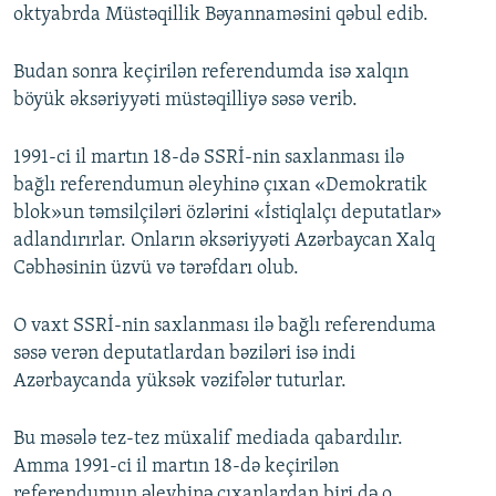
oktyabrda Müstəqillik Bəyannaməsini qəbul edib.
Budan sonra keçirilən referendumda isə xalqın
böyük əksəriyyəti müstəqilliyə səsə verib.
1991-ci il martın 18-də SSRİ-nin saxlanması ilə
bağlı referendumun əleyhinə çıxan «Demokratik
blok»un təmsilçiləri özlərini «İstiqlalçı deputatlar»
adlandırırlar. Onların əksəriyyəti Azərbaycan Xalq
Cəbhəsinin üzvü və tərəfdarı olub.
O vaxt SSRİ-nin saxlanması ilə bağlı referenduma
səsə verən deputatlardan bəziləri isə indi
Azərbaycanda yüksək vəzifələr tuturlar.
Bu məsələ tez-tez müxalif mediada qabardılır.
Amma 1991-ci il martın 18-də keçirilən
referendumun əleyhinə çıxanlardan biri də o