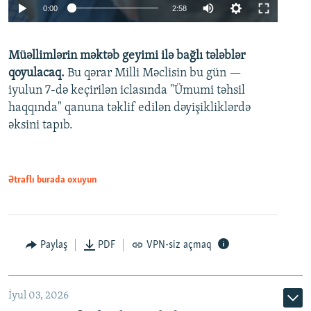
Auto
0:00
2:58
240p
Müəllimlərin məktəb geyimi ilə bağlı tələblər
360p
qoyulacaq.
Bu qərar Milli Məclisin bu gün —
480p
iyulun 7-də keçirilən iclasında "Ümumi təhsil
720p
haqqında" qanuna təklif edilən dəyişikliklərdə
əksini tapıb.
1080p
Ətraflı burada oxuyun
Auto
240p
360p
480p
Paylaş
PDF
VPN-siz açmaq
720p
1080p
İyul 03, 2026