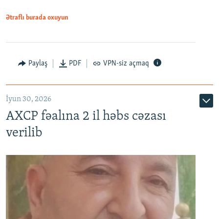
Ətraflı burada oxuyun
Paylaş
PDF
VPN-siz açmaq
İyun 30, 2026
AXCP fəalına 2 il həbs cəzası
verilib