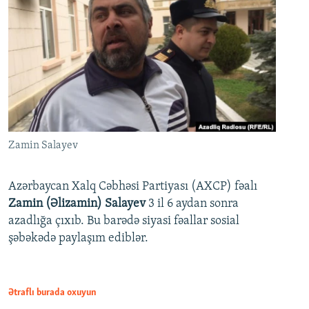
Zamin Salayev
Azərbaycan Xalq Cəbhəsi Partiyası (AXCP) fəalı
Zamin (Əlizamin) Salayev
3 il 6 aydan sonra
azadlığa çıxıb. Bu barədə siyasi fəallar sosial
şəbəkədə paylaşım ediblər.
Ətraflı burada oxuyun