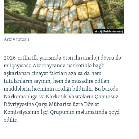
Arxiv fotosu
2026-cı ilin ilk yarısında ötən ilin analoji dövrü ilə
müqayisədə Azərbaycanda narkotiklə bağlı
aşkarlanan cinayət faktları azalsa da həm
tutulanların sayının, həm də müsadirə edilən
maddələrin həcminin artdığı bildirilir. Bu barədə
Narkomanlığa və Narkotik Vasitələrin Qanunsuz
Dövriyyəsinə Qarşı Mübarizə üzrə Dövlət
Komissiyasının İşçi Qrupunun məlumatında qeyd
edilir.