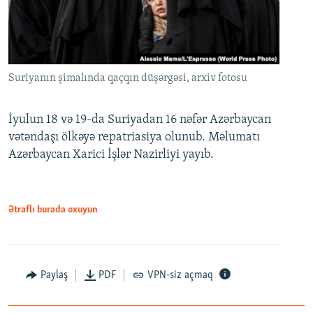
Suriyanın şimalında qaçqın düşərgəsi, arxiv fotosu
İyulun 18 və 19-da Suriyadan 16 nəfər Azərbaycan
vətəndaşı ölkəyə repatriasiya olunub. Məlumatı
Azərbaycan Xarici İşlər Nazirliyi yayıb.
Ətraflı burada oxuyun
Paylaş
PDF
VPN-siz açmaq