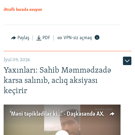
Ətraflı burada oxuyun
Paylaş
PDF
VPN-siz açmaq
İyul 09, 2026
Yaxınları: Sahib Məmmədzadə
karsa salınıb, aclıq aksiyası
keçirir
'Məni təpiklədilər ki...' - Daşkəsəndə AXCP fəalının yaxınları onun həbsinə etiraz edirlər