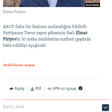
Elmar Piriyev
AXCP daha bir fəalının saxlandığını bildirib.
Partiyanın Tovuz rayon şöbəsinin fəalı
Elmar
Piriyev
in 10 sutka müddətinə inzibati qaydada
həbs edildiyi açıqlanıb.
Ətraflı burada oxuyun
Paylaş
PDF
VPN-siz açmaq
İyul 31, 2026