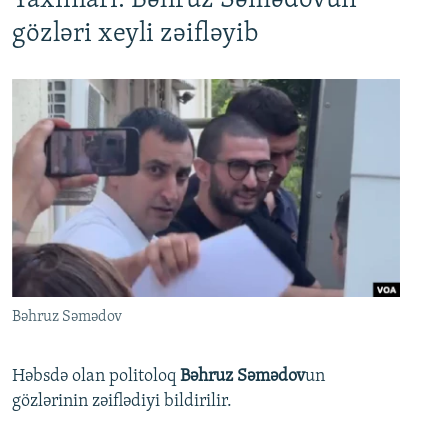
Yaxınları: Bəhruz Səmədovun
gözləri xeyli zəifləyib
Bəhruz Səmədov
Həbsdə olan politoloq
Bəhruz Səmədov
un
gözlərinin zəiflədiyi bildirilir.