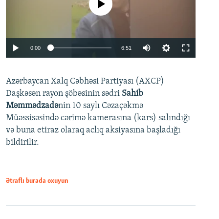
No media source currently available
Auto
0:00
6:51
240p
Azərbaycan Xalq Cəbhəsi Partiyası (AXCP)
360p
Daşkəsən rayon şöbəsinin sədri
Sahib
480p
Auto
240p
360p
480p
Məmmədzadə
nin 10 saylı Cəzaçəkmə
720p
Müəssisəsində cərimə kamerasına (kars) salındığı
720p
1080p
və buna etiraz olaraq aclıq aksiyasına başladığı
1080p
bildirilir.
Ətraflı burada oxuyun