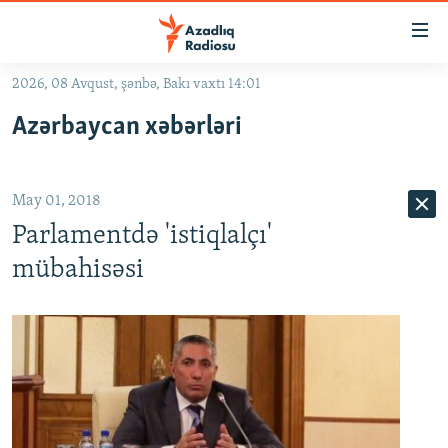
Keçid
linkləri
Əsas
2026, 08 Avqust, şənbə, Bakı vaxtı 14:01
məzmuna
GÜNDƏM
Azərbaycan xəbərləri
qayıt
#İZAHLA
Əsas
KORRUPSIOMETR
naviqasiyaya
May 01, 2018
qayıt
#ƏSLINDƏ
Axtarışa
Parlamentdə 'istiqlalçı'
FƏRQƏ BAX
keç
mübahisəsi
QANUNI DOĞRU
ARAŞDIRMA
MULTIMEDIA
RADIO ARXIV
VIDEO
HAQQIMIZDA
FOTOQALEREYA
OXU ZALI