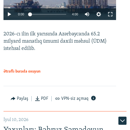
Auto
0:00
4:00
240p
2026-cı ilin ilk yarısında Azərbaycanda 65.2
360p
milyard manatlıq ümumi daxili məhsul (ÜDM)
480p
Auto
240p
360p
480p
istehsal edilib.
720p
720p
1080p
1080p
Ətraflı burada oxuyun
Paylaş
PDF
VPN-siz açmaq
İyul 10, 2026