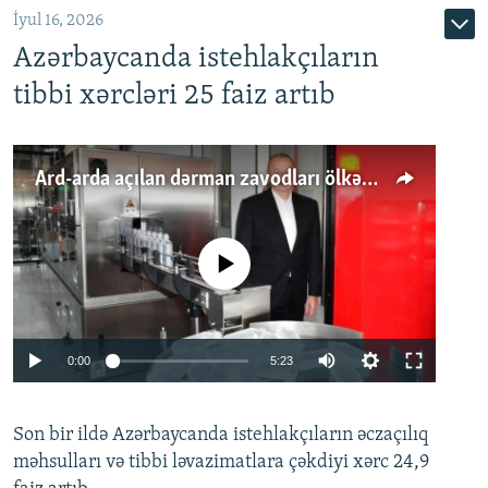
İyul 16, 2026
Azərbaycanda istehlakçıların
tibbi xərcləri 25 faiz artıb
Ard-arda açılan dərman zavodları ölkənin tələbatını ödəyirmi?
No media source currently available
Auto
0:00
5:23
240p
Son bir ildə Azərbaycanda istehlakçıların
360p
əczaçılıq
məhsulları və tibbi ləvazimatlara çəkdiyi xərc 24,9
480p
Auto
240p
360p
480p