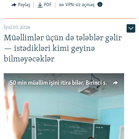
Paylaş
PDF
VPN-siz açmaq
İyul 07, 2026
Müəllimlər üçün də tələblər gəlir
— istədikləri kimi geyinə
bilməyəcəklər
50 min müəllim işini itirə bilər. Birinci sinfə gedənlər azalır