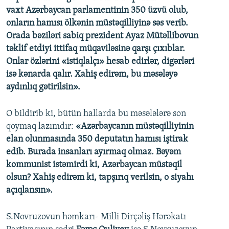
vaxt Azərbaycan parlamentinin 350 üzvü olub,
onların hamısı ölkənin müstəqilliyinə səs verib.
Orada bəziləri sabiq prezident Ayaz Mütəllibovun
təklif etdiyi ittifaq müqaviləsinə qarşı çıxıblar.
Onlar özlərini «istiqlalçı» hesab edirlər, digərləri
isə kənarda qalır. Xahiş edirəm, bu məsələyə
aydınlıq gətirilsin».
O bildirib ki, bütün hallarda bu məsələlərə son
qoymaq lazımdır:
«Azərbaycanın müstəqilliyinin
elan olunmasında 350 deputatın hamısı iştirak
edib. Burada insanları ayırmaq olmaz. Bəyəm
kommunist istəmirdi ki, Azərbaycan müstəqil
olsun? Xahiş edirəm ki, tapşırıq verilsin, o siyahı
açıqlansın».
S.Novruzovun həmkarı- Milli Dirçəliş Hərəkatı