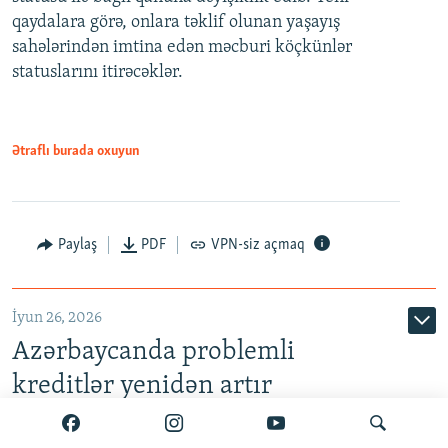
480p
qaydalara görə, onlara təklif olunan yaşayış
720p
sahələrindən imtina edən məcburi köçkünlər
statuslarını itirəcəklər.
1080p
Ətraflı burada oxuyun
Auto
240p
360p
480p
Paylaş
PDF
VPN-siz açmaq
720p
1080p
İyun 26, 2026
Azərbaycanda problemli
kreditlər yenidən artır