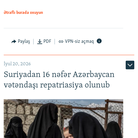
720p
1080p
Ətraflı burada oxuyun
Paylaş
PDF
VPN-siz açmaq
İyul 20, 2026
Auto
240p
360p
480p
Suriyadan 16 nəfər Azərbaycan
720p
1080p
vətəndaşı repatriasiya olunub