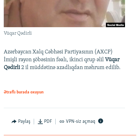
Vüqar Qədirli
Azərbaycan Xalq Cəbhəsi Partiyasının (AXCP)
İmişli rayon şöbəsinin fəalı, ikinci qrup əlil
Vüqar
Qədirli
2 il müddətinə azadlıqdan məhrum edilib.
Ətraflı burada oxuyun
Paylaş
PDF
VPN-siz açmaq