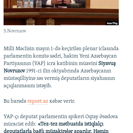
İNFOQRAFIKA
AZƏRBAYCAN ƏDƏBIYYATI KITABXANASI
MISSIYAMIZ
BIZI IZLƏ
KARIKATURA
İSLAM VƏ DEMOKRATIYA
PEŞƏ ETIKASI VƏ JURNALISTIKA STANDARTLARIMIZ
İZ - MƏDƏNIYYƏT PROQRAMI
MATERIALLARIMIZDAN ISTIFADƏ
S.Novruzov
AZADLIQRADIOSU MOBIL TELEFONUNUZDA
RFE/RL-in bütün saytları
BIZIMLƏ ƏLAQƏ
Milli Məclisin mayın 1-də keçirilən plenar iclasında
parlamentin komitə sədri, hakim Yeni Azərbaycan
XƏBƏR BÜLLETENLƏRIMIZ
Partiyasının (YAP) icra katibinin müavini
Siyavuş
Novruzov
1991-ci ilin oktyabrında Azərbaycanın
müstəqilliyinə səs vermiş deputatların siyahısının
açıqlanmasını istəyib.
Bu barədə
report.az
xəbər verir.
YAP-çı deputat parlamentin spikeri Oqtay Əsədova
müraciət edib:
«Tez-tez mətbuatda istiqlalçı
deputatlarla bağlı müzakirələr aparılır. Həmin