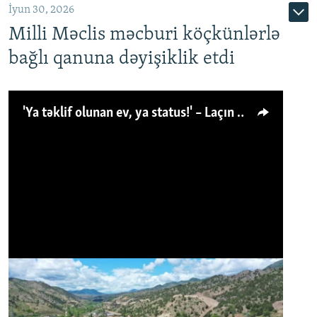
İyun 30, 2026
Milli Məclis məcburi köçkünlərlə
bağlı qanuna dəyişiklik etdi
'Ya təklif olunan ev, ya status!' – Laçın köçkünü: 'Laçından başqa heç hara!'