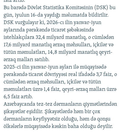
faiz artıb.
720p
Bu barədə Dövlət Statistika Komitəsinin (DSK) bu
720p
1080p
gün, iyulun 16-da yaydığı məlumatda bildirilir.
1080p
DSK vurğulayır ki, 2026-cı ilin yanvar-iyun
aylarında pərakəndə ticarət şəbəkəsində
istehlakçılara 32,4 milyard manatlıq, o cümlədən
17,6 milyard manatlıq ərzaq məhsulları, içkilər və
tütün məmulatları, 14,8 milyard manatlıq qeyri-
ərzaq malları satılıb.
2025-ci ilin yanvar-iyun ayları ilə müqayisədə
pərakəndə ticarət dövriyyəsi real ifadədə 3,7 faiz, o
cümlədən ərzaq məhsulları, içkilər və tütün
məmulatları üzrə 1,4 faiz, qeyri-ərzaq malları üzrə
6,5 faiz artıb.
Azərbaycanda tez-tez dərmanların qiymətlərindən
şikayətlər eşidilir. Şikayətlərdə həm bir çox
dərmanların keyfiyyətsiz olduğu, həm də qonşu
ölkələrlə müqayisədə kəskin baha olduğu deyilir.