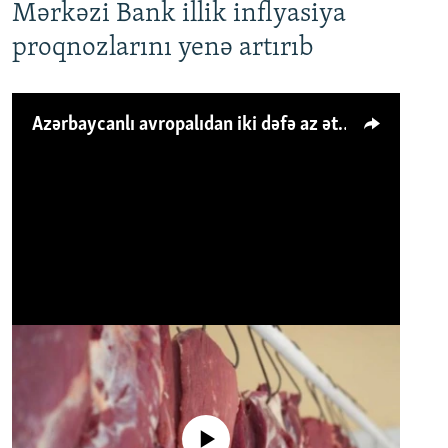
Mərkəzi Bank illik inflyasiya
proqnozlarını yenə artırıb
Azərbaycanlı avropalıdan iki dəfə az ət yeyir, amma... 'Qiymət artımı qaçılmazdır'
No media source currently available