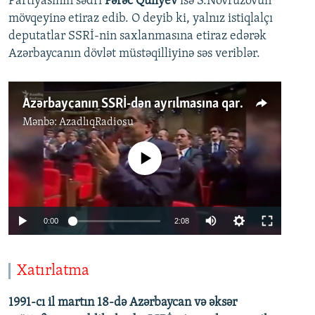
Partiyasının sədri
Fərəc Quliyev
isə S.Novruzovun
mövqeyinə etiraz edib. O deyib ki, yalnız istiqlalçı
deputatlar SSRİ-nin saxlanmasına etiraz edərək
Azərbaycanın dövlət müstəqilliyinə səs veriblər.
Azərbaycanın SSRİ-dən ayrılmasına qarşı çıxanlar kimlər idi
Mənbə:
AzadlıqRadiosu
No media source currently available
0:00
2:08
Xatırlatma
1991-cı il martın 18-də Azərbaycan və əksər