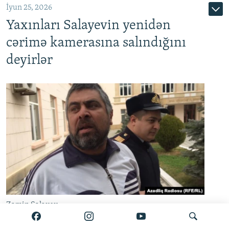
İyun 25, 2026
Yaxınları Salayevin yenidən
cərimə kamerasına salındığını
deyirlər
Zamin Salayev