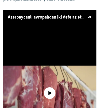
Azərbaycanlı avropalıdan iki dəfə az ət yeyir, amma... 'Qiymət artımı qaçılmazdır'
No media source currently available