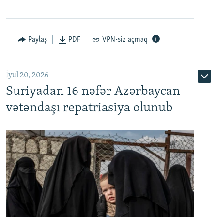
Paylaş
PDF
VPN-siz açmaq
İyul 20, 2026
Auto
240p
360p
480p
Suriyadan 16 nəfər Azərbaycan
720p
1080p
vətəndaşı repatriasiya olunub