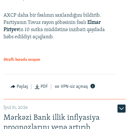
AXCP daha bir fəalının saxlandığını bildirib.
Partiyanın Tovuz rayon şöbəsinin fəalı
Elmar
Piriyev
in 10 sutka müddətinə inzibati qaydada
həbs edildiyi açıqlanıb.
Ətraflı burada oxuyun
Paylaş
PDF
VPN-siz açmaq
İyul 31, 2026
Mərkəzi Bank illik inflyasiya
proqnozlarını yenə artırıb