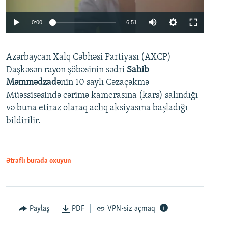
Auto
0:00
6:51
240p
Azərbaycan Xalq Cəbhəsi Partiyası (AXCP)
360p
Daşkəsən rayon şöbəsinin sədri
Sahib
480p
Auto
240p
360p
480p
Məmmədzadə
nin 10 saylı Cəzaçəkmə
720p
Müəssisəsində cərimə kamerasına (kars) salındığı
720p
1080p
və buna etiraz olaraq aclıq aksiyasına başladığı
1080p
bildirilir.
Ətraflı burada oxuyun
Paylaş
PDF
VPN-siz açmaq