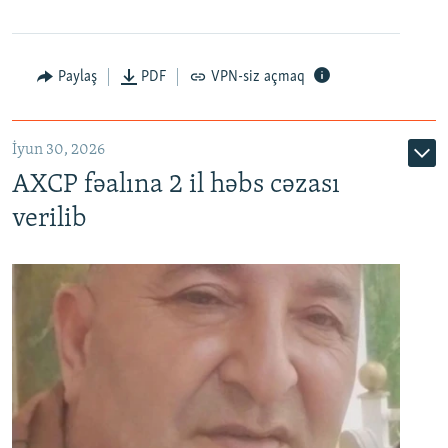
Paylaş
PDF
VPN-siz açmaq
İyun 30, 2026
AXCP fəalına 2 il həbs cəzası
verilib