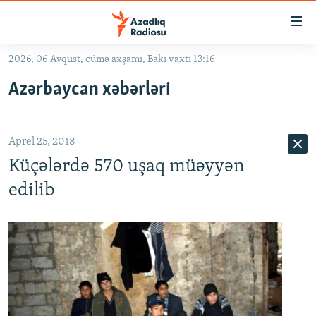
Keçid
linkləri
Əsas
2026, 06 Avqust, cümə axşamı, Bakı vaxtı 13:16
məzmuna
GÜNDƏM
Azərbaycan xəbərləri
qayıt
#İZAHLA
Əsas
KORRUPSIOMETR
naviqasiyaya
Aprel 25, 2018
qayıt
#ƏSLINDƏ
Axtarışa
Küçələrdə 570 uşaq müəyyən
FƏRQƏ BAX
keç
edilib
QANUNI DOĞRU
ARAŞDIRMA
MULTIMEDIA
RADIO ARXIV
VIDEO
HAQQIMIZDA
FOTOQALEREYA
OXU ZALI