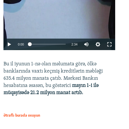
Auto
0:00
2:34
240p
Bu il iyunun 1-nə olan məlumata görə, ölkə
360p
banklarında vaxtı keçmiş kreditlərin məbləği
480p
635.4 milyon manata çatıb. Mərkəzi Bankın
720p
hesabatına əsasən, bu göstərici
mayın 1-i ilə
müqayisədə 21.2 milyon manat artıb.
1080p
Ətraflı burada oxuyun