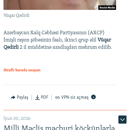
Vüqar Qədirli
Azərbaycan Xalq Cəbhəsi Partiyasının (AXCP)
İmişli rayon şöbəsinin fəalı, ikinci qrup əlil
Vüqar
Qədirli
2 il müddətinə azadlıqdan məhrum edilib.
Ətraflı burada oxuyun
Paylaş
PDF
VPN-siz açmaq
İyun 30, 2026
Milli Məclis məcburi köçkünlərlə