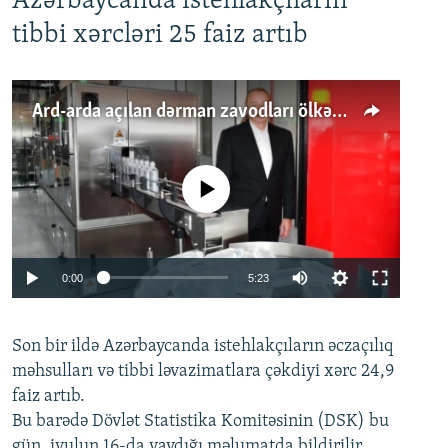
Azərbaycanda istehlakçıların
tibbi xərcləri 25 faiz artıb
Ard-arda açılan dərman zavodları ölkənin tələbatını ödəyirmi?
No media source currently available
Auto
0:00
5:23
240p
Son bir ildə Azərbaycanda istehlakçıların
360p
əczaçılıq
məhsulları və tibbi ləvazimatlara çəkdiyi xərc 24,9
480p
Auto
240p
360p
480p
faiz artıb.
720p
Bu barədə Dövlət Statistika Komitəsinin (DSK) bu
720p
1080p
gün, iyulun 16-da yaydığı məlumatda bildirilir.
1080p