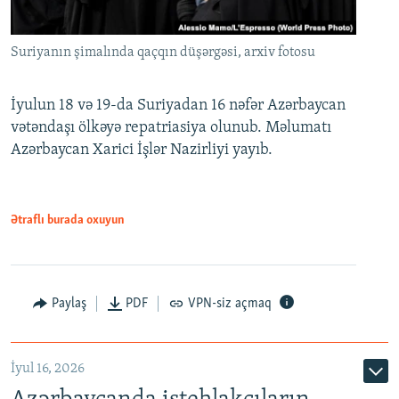
Suriyanın şimalında qaçqın düşərgəsi, arxiv fotosu
İyulun 18 və 19-da Suriyadan 16 nəfər Azərbaycan
vətəndaşı ölkəyə repatriasiya olunub. Məlumatı
Azərbaycan Xarici İşlər Nazirliyi yayıb.
Ətraflı burada oxuyun
Paylaş
PDF
VPN-siz açmaq
İyul 16, 2026