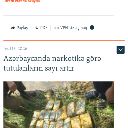
Ətraflı burada oxuyun
Paylaş
PDF
VPN-siz açmaq
İyul 13, 2026
Azərbaycanda narkotikə görə
tutulanların sayı artır