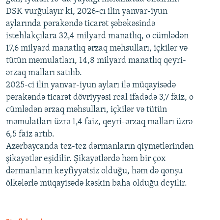
DSK vurğulayır ki, 2026-cı ilin yanvar-iyun
aylarında pərakəndə ticarət şəbəkəsində
istehlakçılara 32,4 milyard manatlıq, o cümlədən
17,6 milyard manatlıq ərzaq məhsulları, içkilər və
tütün məmulatları, 14,8 milyard manatlıq qeyri-
ərzaq malları satılıb.
2025-ci ilin yanvar-iyun ayları ilə müqayisədə
pərakəndə ticarət dövriyyəsi real ifadədə 3,7 faiz, o
cümlədən ərzaq məhsulları, içkilər və tütün
məmulatları üzrə 1,4 faiz, qeyri-ərzaq malları üzrə
6,5 faiz artıb.
Azərbaycanda tez-tez dərmanların qiymətlərindən
şikayətlər eşidilir. Şikayətlərdə həm bir çox
dərmanların keyfiyyətsiz olduğu, həm də qonşu
ölkələrlə müqayisədə kəskin baha olduğu deyilir.