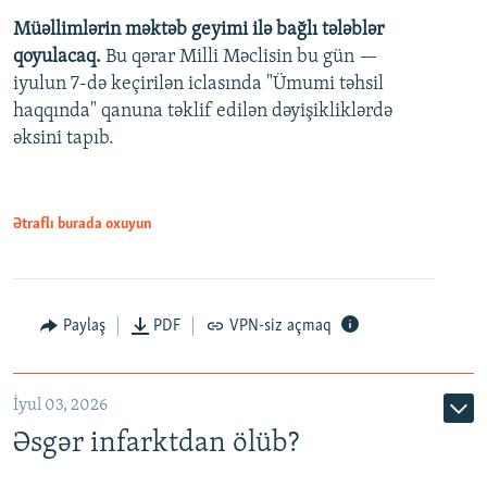
Müəllimlərin məktəb geyimi ilə bağlı tələblər
360p
qoyulacaq.
Bu qərar Milli Məclisin bu gün —
480p
iyulun 7-də keçirilən iclasında "Ümumi təhsil
720p
haqqında" qanuna təklif edilən dəyişikliklərdə
əksini tapıb.
1080p
Ətraflı burada oxuyun
Auto
240p
360p
480p
Paylaş
PDF
VPN-siz açmaq
720p
1080p
İyul 03, 2026
Əsgər infarktdan ölüb?