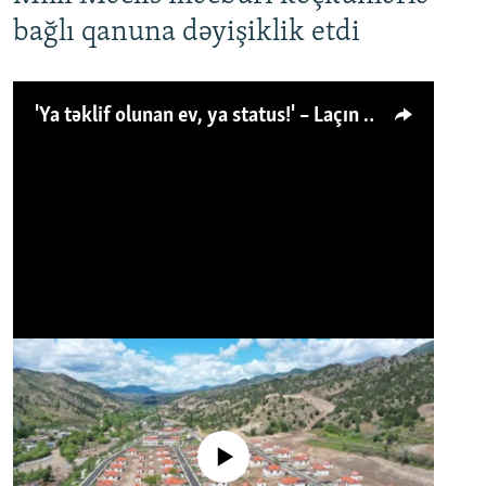
bağlı qanuna dəyişiklik etdi
'Ya təklif olunan ev, ya status!' – Laçın köçkünü: 'Laçından başqa heç hara!'
No media source currently available