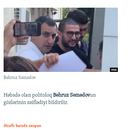
Bəhruz Səmədov
Həbsdə olan politoloq
Bəhruz Səmədov
un
gözlərinin zəiflədiyi bildirilir.
Ətraflı burada oxuyun