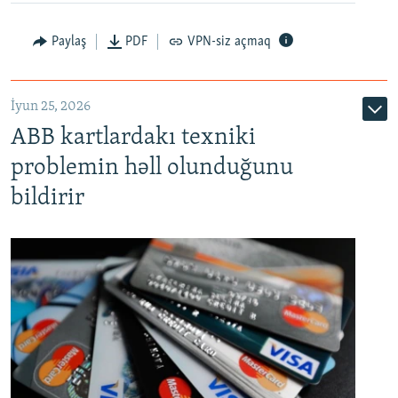
Auto
240p
360p
480p
Paylaş
PDF
VPN-siz açmaq
720p
1080p
İyun 25, 2026
ABB kartlardakı texniki
problemin həll olunduğunu
bildirir