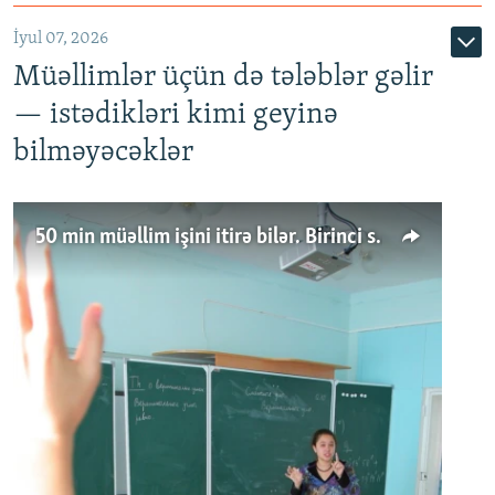
İyul 07, 2026
Müəllimlər üçün də tələblər gəlir
— istədikləri kimi geyinə
bilməyəcəklər
50 min müəllim işini itirə bilər. Birinci sinfə gedənlər azalır