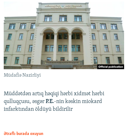
Müdafiə Nazirliyi
Müddətdən artıq həqiqi hərbi xidmət hərbi
qulluqçusu, əsgər
P.E.
-nin kəskin miokard
infarktından öldüyü bildirilir
Ətraflı burada oxuyun