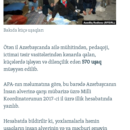
İNFOQRAFIKA
AZƏRBAYCAN ƏDƏBIYYATI KITABXANASI
MISSIYAMIZ
BIZI IZLƏ
KARIKATURA
İSLAM VƏ DEMOKRATIYA
PEŞƏ ETIKASI VƏ JURNALISTIKA STANDARTLARIMIZ
İZ - MƏDƏNIYYƏT PROQRAMI
MATERIALLARIMIZDAN ISTIFADƏ
Bakıda küçə uşaqları
AZADLIQRADIOSU MOBIL TELEFONUNUZDA
RFE/RL-in bütün saytları
BIZIMLƏ ƏLAQƏ
Ötən il Azərbaycanda ailə mühitindən, pedaqoji,
ictimai təsir vasitələrindən kənarda qalan,
XƏBƏR BÜLLETENLƏRIMIZ
küçələrdə işləyən və dilənçilik edən
570 uşaq
müəyyən edilib.
APA-nın məlumatına görə, bu barədə Azərbaycanın
İnsan alverinə qarşı mübarizə üzrə Milli
Koordinatorunun 2017-ci il üzrə illik hesabatında
yazılıb.
Hesabatda bildirilir ki, yoxlamalarla həmin
uşaqların insan alverinin və ya məcburi əməyin