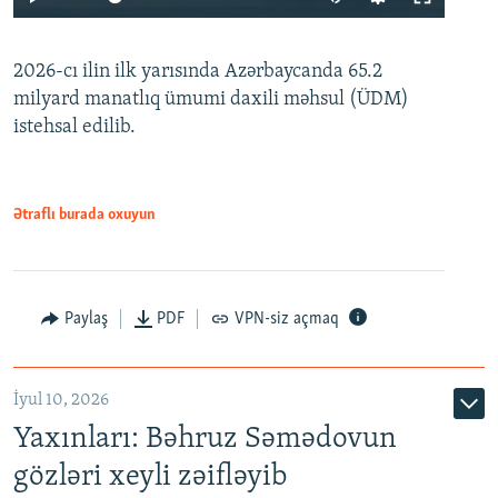
240p
2026-cı ilin ilk yarısında Azərbaycanda 65.2
360p
milyard manatlıq ümumi daxili məhsul (ÜDM)
480p
Auto
240p
360p
480p
istehsal edilib.
720p
720p
1080p
1080p
Ətraflı burada oxuyun
Paylaş
PDF
VPN-siz açmaq
İyul 10, 2026
Yaxınları: Bəhruz Səmədovun
gözləri xeyli zəifləyib