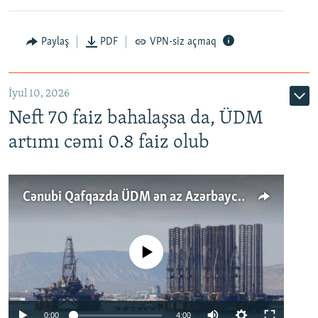
Paylaş
PDF
VPN-siz açmaq
İyul 10, 2026
Neft 70 faiz bahalaşsa da, ÜDM
artımı cəmi 0.8 faiz olub
Cənubi Qafqazda ÜDM ən az Azərbaycanda artır: Qonşuları niyə Bakını qabaqlaya bilir?
No media source currently available
Auto
0:00
4:00