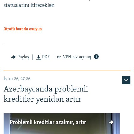
statuslarını itirəcəklər.
1080p
Ətraflı burada oxuyun
Auto
240p
360p
480p
Paylaş
PDF
VPN-siz açmaq
720p
1080p
İyun 26, 2026
Azərbaycanda problemli
kreditlər yenidən artır
Problemli kreditlər azalmır, artır