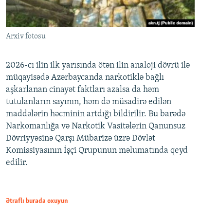
Arxiv fotosu
2026-cı ilin ilk yarısında ötən ilin analoji dövrü ilə
müqayisədə Azərbaycanda narkotiklə bağlı
aşkarlanan cinayət faktları azalsa da həm
tutulanların sayının, həm də müsadirə edilən
maddələrin həcminin artdığı bildirilir. Bu barədə
Narkomanlığa və Narkotik Vasitələrin Qanunsuz
Dövriyyəsinə Qarşı Mübarizə üzrə Dövlət
Komissiyasının İşçi Qrupunun məlumatında qeyd
edilir.
Ətraflı burada oxuyun