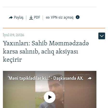
Paylaş
PDF
VPN-siz açmaq
İyul 09, 2026
Yaxınları: Sahib Məmmədzadə
karsa salınıb, aclıq aksiyası
keçirir
'Məni təpiklədilər ki...' - Daşkəsəndə AXCP fəalının yaxınları onun həbsinə etiraz edirlər
No media source currently available