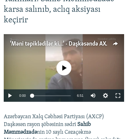
karsa salınıb, aclıq aksiyası
keçirir
'Məni təpiklədilər ki...' - Daşkəsəndə AXCP fəalının yaxınları onun həbsinə etiraz edirlər
No media source currently available
Auto
0:00
6:51
240p
Azərbaycan Xalq Cəbhəsi Partiyası (AXCP)
360p
Daşkəsən rayon şöbəsinin sədri
Sahib
480p
Auto
240p
360p
480p
Məmmədzadə
nin 10 saylı Cəzaçəkmə
720p