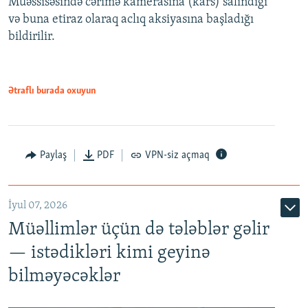
Müəssisəsində cərimə kamerasına (kars) salındığı
720p
1080p
və buna etiraz olaraq aclıq aksiyasına başladığı
1080p
bildirilir.
Ətraflı burada oxuyun
Paylaş
PDF
VPN-siz açmaq
İyul 07, 2026
Müəllimlər üçün də tələblər gəlir
— istədikləri kimi geyinə
bilməyəcəklər