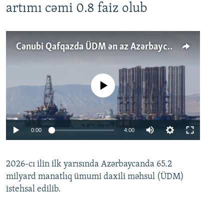
artımı cəmi 0.8 faiz olub
Cənubi Qafqazda ÜDM ən az Azərbaycanda artır: Qonşuları niyə Bakını qabaqlaya bilir?
No media source currently available
Auto
0:00
4:00
240p
2026-cı ilin ilk yarısında Azərbaycanda 65.2
360p
milyard manatlıq ümumi daxili məhsul (ÜDM)
480p
Auto
240p
360p
480p
istehsal edilib.
720p
720p
1080p
1080p