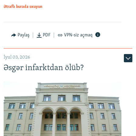
Ətraflı burada oxuyun
Auto
240p
360p
480p
Paylaş
PDF
VPN-siz açmaq
720p
1080p
İyul 03, 2026
Əsgər infarktdan ölüb?