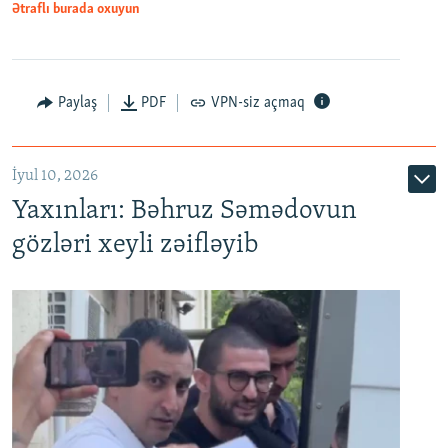
Ətraflı burada oxuyun
Paylaş
PDF
VPN-siz açmaq
İyul 10, 2026
Yaxınları: Bəhruz Səmədovun
gözləri xeyli zəifləyib