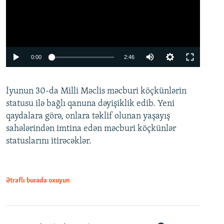
Auto
0:00
2:46
240p
İyunun 30-da Milli Məclis məcburi köçkünlərin
360p
statusu ilə bağlı qanuna dəyişiklik edib. Yeni
480p
qaydalara görə, onlara təklif olunan yaşayış
720p
sahələrindən imtina edən məcburi köçkünlər
statuslarını itirəcəklər.
1080p
Ətraflı burada oxuyun