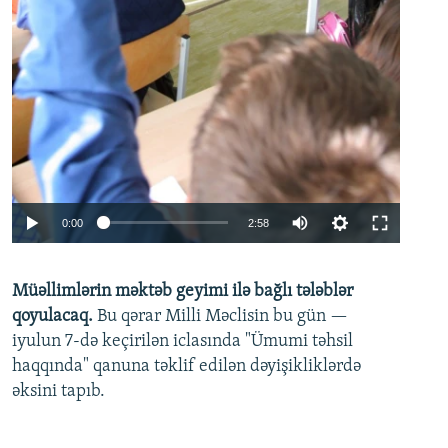
Auto
0:00
2:58
240p
Müəllimlərin məktəb geyimi ilə bağlı tələblər
360p
qoyulacaq.
Bu qərar Milli Məclisin bu gün —
480p
iyulun 7-də keçirilən iclasında "Ümumi təhsil
720p
haqqında" qanuna təklif edilən dəyişikliklərdə
əksini tapıb.
1080p