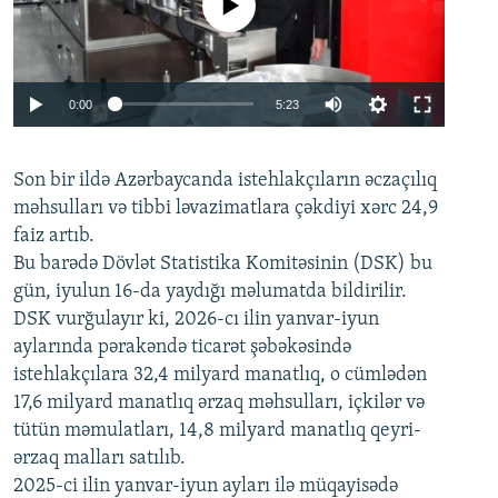
No media source currently available
Auto
0:00
5:23
240p
Son bir ildə Azərbaycanda istehlakçıların
360p
əczaçılıq
məhsulları və tibbi ləvazimatlara çəkdiyi xərc 24,9
480p
Auto
240p
360p
480p
faiz artıb.
720p
Bu barədə Dövlət Statistika Komitəsinin (DSK) bu
720p
1080p
gün, iyulun 16-da yaydığı məlumatda bildirilir.
1080p
DSK vurğulayır ki, 2026-cı ilin yanvar-iyun
aylarında pərakəndə ticarət şəbəkəsində
istehlakçılara 32,4 milyard manatlıq, o cümlədən
17,6 milyard manatlıq ərzaq məhsulları, içkilər və
tütün məmulatları, 14,8 milyard manatlıq qeyri-
ərzaq malları satılıb.
2025-ci ilin yanvar-iyun ayları ilə müqayisədə