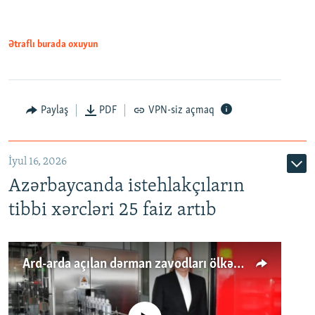
Ətraflı burada oxuyun
Paylaş
PDF
VPN-siz açmaq
İyul 16, 2026
Azərbaycanda istehlakçıların
tibbi xərcləri 25 faiz artıb
Ard-arda açılan dərman zavodları ölkənin tələbatını ödəyirmi?