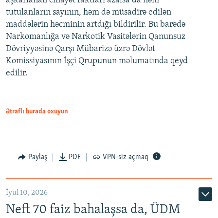
aşkarlanan cinayət faktları azalsa da həm
tutulanların sayının, həm də müsadirə edilən
maddələrin həcminin artdığı bildirilir. Bu barədə
Narkomanlığa və Narkotik Vasitələrin Qanunsuz
Dövriyyəsinə Qarşı Mübarizə üzrə Dövlət
Komissiyasının İşçi Qrupunun məlumatında qeyd
edilir.
Ətraflı burada oxuyun
Paylaş
PDF
VPN-siz açmaq
İyul 10, 2026
Neft 70 faiz bahalaşsa da, ÜDM