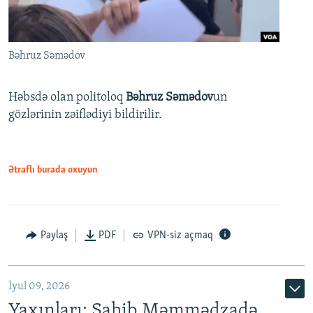
Bəhruz Səmədov
Həbsdə olan politoloq
Bəhruz Səmədov
un
gözlərinin zəiflədiyi bildirilir.
Ətraflı burada oxuyun
Paylaş
PDF
VPN-siz açmaq
İyul 09, 2026
Yaxınları: Sahib Məmmədzadə