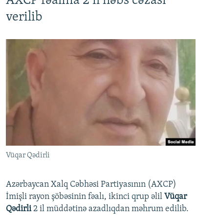
AXCP fəalına 2 il həbs cəzası
verilib
Vüqar Qədirli
Azərbaycan Xalq Cəbhəsi Partiyasının (AXCP)
İmişli rayon şöbəsinin fəalı, ikinci qrup əlil
Vüqar
Qədirli
2 il müddətinə azadlıqdan məhrum edilib.