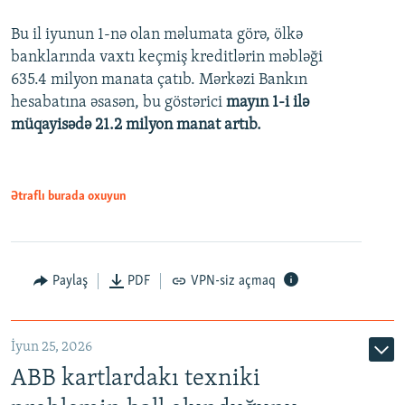
Bu il iyunun 1-nə olan məlumata görə, ölkə
360p
banklarında vaxtı keçmiş kreditlərin məbləği
480p
635.4 milyon manata çatıb. Mərkəzi Bankın
720p
hesabatına əsasən, bu göstərici
mayın 1-i ilə
müqayisədə 21.2 milyon manat artıb.
1080p
Ətraflı burada oxuyun
Auto
240p
360p
480p
Paylaş
PDF
VPN-siz açmaq
720p
1080p
İyun 25, 2026
ABB kartlardakı texniki