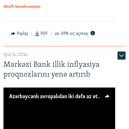
Ətraflı burada oxuyun
Paylaş
PDF
VPN-siz açmaq
İyul 31, 2026
Mərkəzi Bank illik inflyasiya
proqnozlarını yenə artırıb
Azərbaycanlı avropalıdan iki dəfə az ət yeyir, amma... 'Qiymət artımı qaçılmazdır'