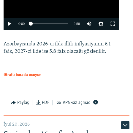
Auto
0:00
2:58
240p
Azərbaycanda 2026-cı ildə illik inflyasiyanın 6.1
360p
faiz, 2027-ci ildə isə 5.8 faiz olacağı gözlənilir.
480p
720p
1080p
Ətraflı burada oxuyun
Paylaş
PDF
VPN-siz açmaq
İyul 20, 2026
Auto
240p
360p
480p