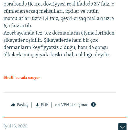
pərakəndə ticarət dövriyyəsi real ifadədə 3,7 faiz, o
cümlədən ərzaq məhsulları, içkilər və tütün
məmulatları üzrə 1,4 faiz, qeyri-ərzaq malları üzrə
6,5 faiz artıb.
Azərbaycanda tez-tez dərmanların qiymətlərindən
şikayətlər eşidilir. Şikayətlərdə həm bir çox
dərmanların keyfiyyətsiz olduğu, həm də qonşu
ölkələrlə müqayisədə kəskin baha olduğu deyilir.
Ətraflı burada oxuyun
Paylaş
PDF
VPN-siz açmaq
İyul 13, 2026