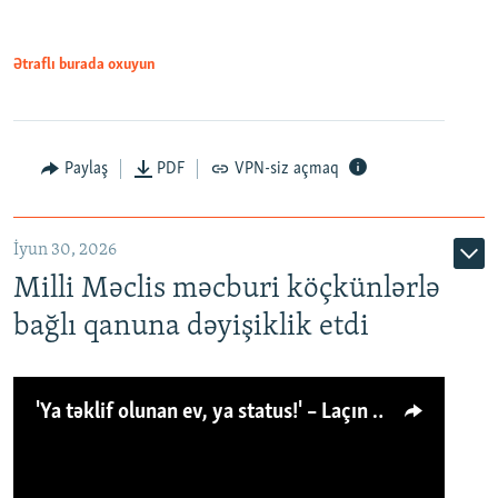
Ətraflı burada oxuyun
Paylaş
PDF
VPN-siz açmaq
İyun 30, 2026
Milli Məclis məcburi köçkünlərlə
bağlı qanuna dəyişiklik etdi
'Ya təklif olunan ev, ya status!' – Laçın köçkünü: 'Laçından başqa heç hara!'