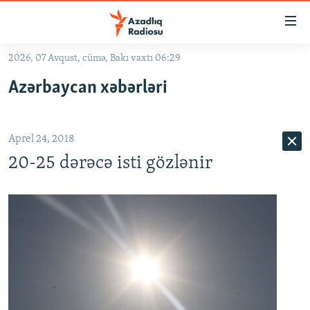
Keçid
linkləri
Əsas
2026, 07 Avqust, cümə, Bakı vaxtı 06:29
məzmuna
GÜNDƏM
Azərbaycan xəbərləri
qayıt
#İZAHLA
Əsas
KORRUPSIOMETR
naviqasiyaya
Aprel 24, 2018
qayıt
#ƏSLINDƏ
Axtarışa
20-25 dərəcə isti gözlənir
FƏRQƏ BAX
keç
QANUNI DOĞRU
ARAŞDIRMA
MULTIMEDIA
RADIO ARXIV
VIDEO
HAQQIMIZDA
FOTOQALEREYA
OXU ZALI