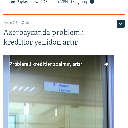
Auto
240p
360p
480p
Paylaş
PDF
VPN-siz açmaq
720p
1080p
İyun 26, 2026
Azərbaycanda problemli
kreditlər yenidən artır
Problemli kreditlər azalmır, artır