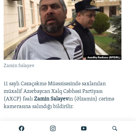
Zamin Salayev
11 saylı Cəzaçəkmə Müəssisəsində saxlanılan
müxalif Azərbaycan Xalq Cəbhəsi Partiyası
(AXCP) fəalı
Zamin Salayev
in (Əlzamin) cərimə
kamerasına salındığı bildirilir.
Ətraflı burada oxuyun