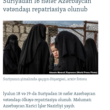
Suriyadan 16 nəfər Azərbaycan
720p
1080p
vətəndaşı repatriasiya olunub
Suriyanın şimalında qaçqın düşərgəsi, arxiv fotosu
İyulun 18 və 19-da Suriyadan 16 nəfər Azərbaycan
vətəndaşı ölkəyə repatriasiya olunub. Məlumatı
Azərbaycan Xarici İşlər Nazirliyi yayıb.