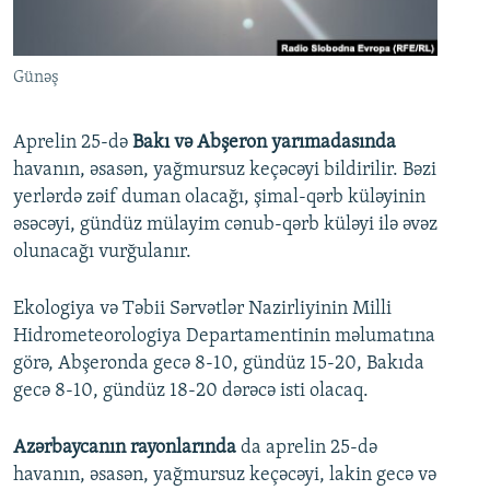
İNFOQRAFIKA
AZƏRBAYCAN ƏDƏBIYYATI KITABXANASI
MISSIYAMIZ
BIZI IZLƏ
KARIKATURA
İSLAM VƏ DEMOKRATIYA
PEŞƏ ETIKASI VƏ JURNALISTIKA STANDARTLARIMIZ
Günəş
İZ - MƏDƏNIYYƏT PROQRAMI
MATERIALLARIMIZDAN ISTIFADƏ
AZADLIQRADIOSU MOBIL TELEFONUNUZDA
RFE/RL-in bütün saytları
Aprelin 25-də
Bakı və Abşeron yarımadasında
havanın, əsasən, yağmursuz keçəcəyi bildirilir. Bəzi
BIZIMLƏ ƏLAQƏ
yerlərdə zəif duman olacağı, şimal-qərb küləyinin
XƏBƏR BÜLLETENLƏRIMIZ
əsəcəyi, gündüz mülayim cənub-qərb küləyi ilə əvəz
olunacağı vurğulanır.
Ekologiya və Təbii Sərvətlər Nazirliyinin Milli
Hidrometeorologiya Departamentinin məlumatına
görə, Abşeronda gecə 8-10, gündüz 15-20, Bakıda
gecə 8-10, gündüz 18-20 dərəcə isti olacaq.
Azərbaycanın rayonlarında
da aprelin 25-də
havanın, əsasən, yağmursuz keçəcəyi, lakin gecə və