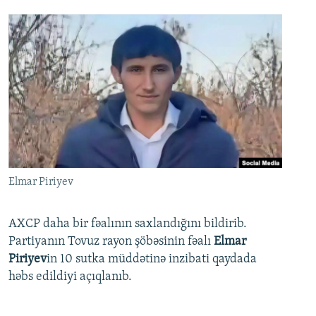
Elmar Piriyev
AXCP daha bir fəalının saxlandığını bildirib.
Partiyanın Tovuz rayon şöbəsinin fəalı
Elmar
Piriyev
in 10 sutka müddətinə inzibati qaydada
həbs edildiyi açıqlanıb.