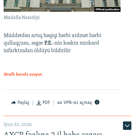
Müdafiə Nazirliyi
Müddətdən artıq həqiqi hərbi xidmət hərbi
qulluqçusu, əsgər
P.E.
-nin kəskin miokard
infarktından öldüyü bildirilir
Ətraflı burada oxuyun
Paylaş
PDF
VPN-siz açmaq
İyun 30, 2026