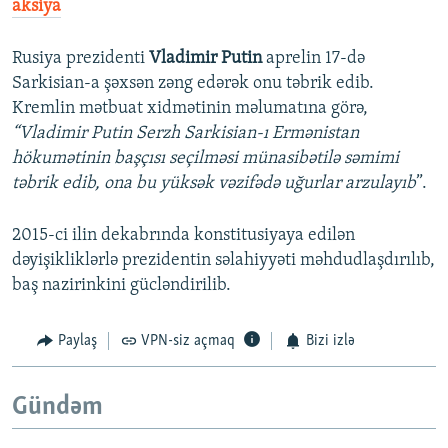
aksiya
Rusiya prezidenti
Vladimir Putin
aprelin 17-də
Sarkisian-a şəxsən zəng edərək onu təbrik edib.
Kremlin mətbuat xidmətinin məlumatına görə,
“Vladimir Putin Serzh Sarkisian-ı Ermənistan
hökumətinin başçısı seçilməsi münasibətilə səmimi
təbrik edib, ona bu yüksək vəzifədə uğurlar arzulayıb
”.
2015-ci ilin dekabrında konstitusiyaya edilən
dəyişikliklərlə prezidentin səlahiyyəti məhdudlaşdırılıb,
baş nazirinkini gücləndirilib.
Paylaş
VPN-siz açmaq
Bizi izlə
Gündəm