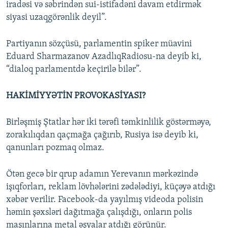
iradəsi və səbrindən sui-istifadəni davam etdirmək
siyasi uzaqgörənlik deyil”.
Partiyanın sözçüsü, parlamentin spiker müavini
Eduard Sharmazanov AzadlıqRadiosu-na deyib ki,
“dialoq parlamentdə keçirilə bilər”.
HAKİMİYYƏTİN PROVOKASİYASI?
Birləşmiş Ştatlar hər iki tərəfi təmkinlilik göstərməyə,
zorakılıqdan qaçmağa çağırıb, Rusiya isə deyib ki,
qanunları pozmaq olmaz.
Ötən gecə bir qrup adamın Yerevanın mərkəzində
işıqforları, reklam lövhələrini zədələdiyi, küçəyə atdığı
xəbər verilir. Facebook-da yayılmış videoda polisin
həmin şəxsləri dağıtmağa çalışdığı, onların polis
maşınlarına metal əşyalar atdığı görünür.