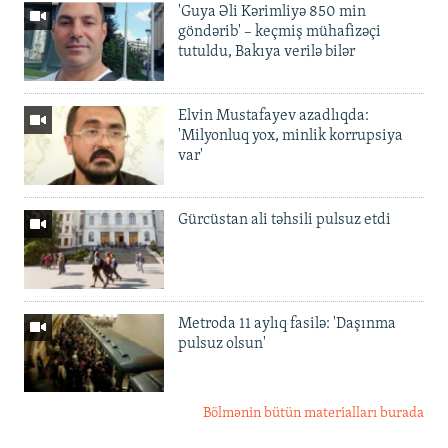
'Guya Əli Kərimliyə 850 min
göndərib' – keçmiş mühafizəçi
tutuldu, Bakıya verilə bilər
Elvin Mustafayev azadlıqda:
'Milyonluq yox, minlik korrupsiya
var'
Gürcüstan ali təhsili pulsuz etdi
Metroda 11 aylıq fasilə: 'Daşınma
pulsuz olsun'
Bölmənin bütün materialları burada