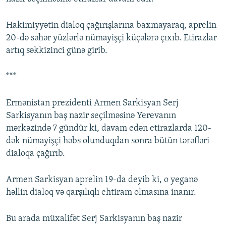
Hakimiyyətin dialoq çağırışlarına baxmayaraq, aprelin
20-də səhər yüzlərlə nümayişçi küçələrə çıxıb. Etirazlar
artıq səkkizinci günə girib.
***
Ermənistan prezidenti Armen Sarkisyan Serj
Sarkisyanın baş nazir seçilməsinə Yerevanın
mərkəzində 7 gündür ki, davam edən etirazlarda 120-
dək nümayişçi həbs olunduqdan sonra bütün tərəfləri
dialoqa çağırıb.
Armen Sarkisyan aprelin 19-da deyib ki, o yeganə
həllin dialoq və qarşılıqlı ehtiram olmasına inanır.
Bu arada müxalifət Serj Sarkisyanın baş nazir