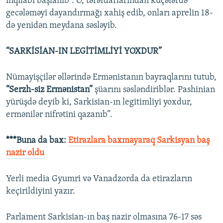
inqilabı başlanıb”. O, tərəfdarlarından küçələrdə
gecələməyi dayandırmağı xahiş edib, onları aprelin 18-
də yenidən meydana səsləyib.
“SARKİSİAN-IN LEGİTİMLİYİ YOXDUR”
Nümayişçilər əllərində Ermənistanın bayraqlarını tutub,
“Serzh-siz Ermənistan”
şüarını səsləndiriblər. Pashinian
yürüşdə deyib ki, Sarkisian-ın legitimliyi yoxdur,
ermənilər nifrətini qazanıb”.
***Buna da bax:
Etirazlara baxmayaraq Sarkisyan baş
nazir oldu
Yerli media Gyumri və Vanadzorda da etirazların
keçirildiyini yazır.
Parlament Sarkisian-ın baş nazir olmasına 76-17 səs