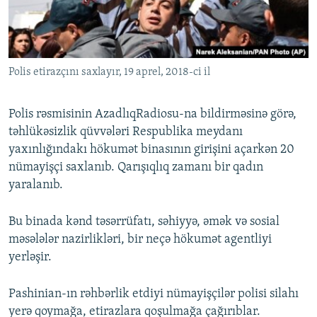
Polis etirazçını saxlayır, 19 aprel, 2018-ci il
Polis rəsmisinin AzadlıqRadiosu-na bildirməsinə görə,
təhlükəsizlik qüvvələri Respublika meydanı
yaxınlığındakı hökumət binasının girişini açarkən 20
nümayişçi saxlanıb. Qarışıqlıq zamanı bir qadın
yaralanıb.
Bu binada kənd təsərrüfatı, səhiyyə, əmək və sosial
məsələlər nazirlikləri, bir neçə hökumət agentliyi
yerləşir.
Pashinian-ın rəhbərlik etdiyi nümayişçilər polisi silahı
yerə qoymağa, etirazlara qoşulmağa çağırıblar.