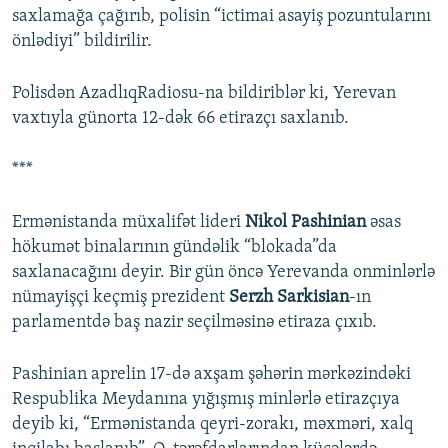
saxlamağa çağırıb, polisin “ictimai asayiş pozuntularını
önlədiyi” bildirilir.
Polisdən AzadlıqRadiosu-na bildiriblər ki, Yerevan
vaxtıyla günorta 12-dək 66 etirazçı saxlanıb.
***
Ermənistanda müxalifət lideri
Nikol Pashinian
əsas
hökumət binalarının gündəlik “blokada”da
saxlanacağını deyir. Bir gün öncə Yerevanda onminlərlə
nümayişçi keçmiş prezident
Serzh Sarkisian
-ın
parlamentdə baş nazir seçilməsinə etiraza çıxıb.
Pashinian aprelin 17-də axşam şəhərin mərkəzindəki
Respublika Meydanına yığışmış minlərlə etirazçıya
deyib ki, “Ermənistanda qeyri-zorakı, məxməri, xalq