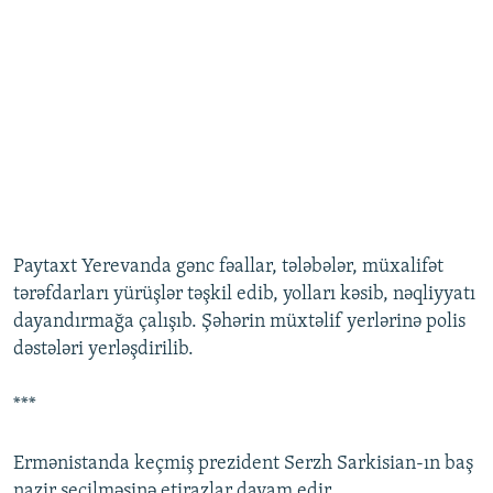
Paytaxt Yerevanda gənc fəallar, tələbələr, müxalifət
tərəfdarları yürüşlər təşkil edib, yolları kəsib, nəqliyyatı
dayandırmağa çalışıb. Şəhərin müxtəlif yerlərinə polis
dəstələri yerləşdirilib.
***
Ermənistanda keçmiş prezident Serzh Sarkisian-ın baş
nazir seçilməsinə etirazlar davam edir.