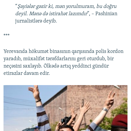
“
Şayiələr gəzir ki, mən yorulmuram, bu doğru
deyil. Mənə də istirahət lazımdır
”, – Pashinian
jurnalistlərə deyib.
***
Yerevanda hökumət binasının qarşısında polis kordon
yaradıb, müxalifət tərəfdarlarını geri oturdub, bir
neçəsini saxlayıb. Ölkədə artıq yeddinci gündür
etirazlar davam edir.