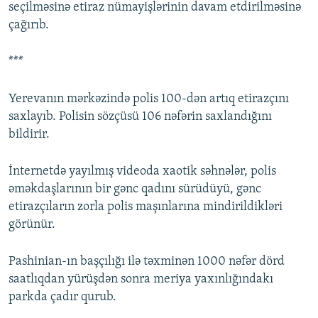
seçilməsinə etiraz nümayişlərinin davam etdirilməsinə
çağırıb.
***
Yerevanın mərkəzində polis 100-dən artıq etirazçını
saxlayıb. Polisin sözçüsü 106 nəfərin saxlandığını
bildirir.
İnternetdə yayılmış videoda xaotik səhnələr, polis
əməkdaşlarının bir gənc qadını sürüdüyü, gənc
etirazçıların zorla polis maşınlarına mindirildikləri
görünür.
Pashinian-ın başçılığı ilə təxminən 1000 nəfər dörd
saatlıqdan yürüşdən sonra meriya yaxınlığındakı
parkda çadır qurub.