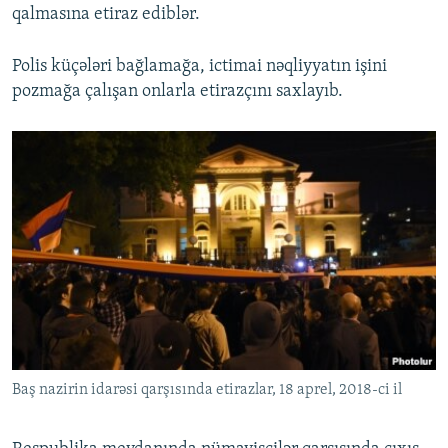
qalmasına etiraz ediblər.
Polis küçələri bağlamağa, ictimai nəqliyyatın işini
pozmağa çalışan onlarla etirazçını saxlayıb.
Baş nazirin idarəsi qarşısında etirazlar, 18 aprel, 2018-ci il