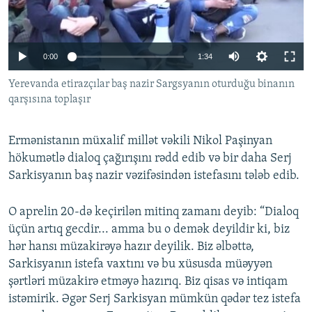
İNFOQRAFIKA
AZƏRBAYCAN ƏDƏBIYYATI KITABXANASI
MISSIYAMIZ
BIZI IZLƏ
KARIKATURA
İSLAM VƏ DEMOKRATIYA
PEŞƏ ETIKASI VƏ JURNALISTIKA STANDARTLARIMIZ
0:00
1:34
İZ - MƏDƏNIYYƏT PROQRAMI
MATERIALLARIMIZDAN ISTIFADƏ
Yerevanda etirazçılar baş nazir Sargsyanın oturduğu binanın
AZADLIQRADIOSU MOBIL TELEFONUNUZDA
RFE/RL-in bütün saytları
qarşısına toplaşır
BIZIMLƏ ƏLAQƏ
XƏBƏR BÜLLETENLƏRIMIZ
Ermənistanın müxalif millət vəkili Nikol Paşinyan
hökumətlə dialoq çağırışını rədd edib və bir daha Serj
Sarkisyanın baş nazir vəzifəsindən istefasını tələb edib.
O aprelin 20-də keçirilən mitinq zamanı deyib: “Dialoq
üçün artıq gecdir... amma bu o demək deyildir ki, biz
hər hansı müzakirəyə hazır deyilik. Biz əlbəttə,
Sarkisyanın istefa vaxtını və bu xüsusda müəyyən
şərtləri müzakirə etməyə hazırıq. Biz qisas və intiqam
istəmirik. Əgər Serj Sarkisyan mümkün qədər tez istefa