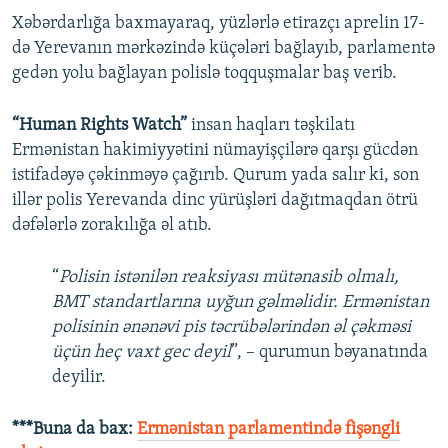
Xəbərdarlığa baxmayaraq, yüzlərlə etirazçı aprelin 17-
də Yerevanın mərkəzində küçələri bağlayıb, parlamentə
gedən yolu bağlayan polislə toqquşmalar baş verib.
“Human Rights Watch”
insan haqları təşkilatı
Ermənistan hakimiyyətini nümayişçilərə qarşı gücdən
istifadəyə çəkinməyə çağırıb. Qurum yada salır ki, son
illər polis Yerevanda dinc yürüşləri dağıtmaqdan ötrü
dəfələrlə zorakılığa əl atıb.
“
Polisin istənilən reaksiyası mütənasib olmalı,
BMT standartlarına uyğun gəlməlidir. Ermənistan
polisinin ənənəvi pis təcrübələrindən əl çəkməsi
üçün heç vaxt gec deyil
”, – qurumun bəyanatında
deyilir.
***Buna da bax:
Ermənistan parlamentində fişəngli