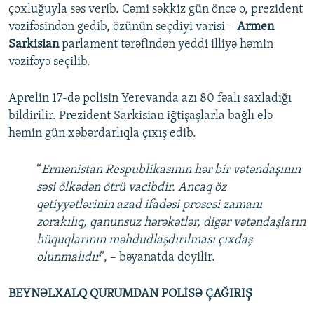
çoxluğuyla səs verib. Cəmi səkkiz gün öncə o, prezident
vəzifəsindən gedib, özünün seçdiyi varisi –
Armen
Sarkisian
parlament tərəfindən yeddi illiyə həmin
vəzifəyə seçilib.
Aprelin 17-də polisin Yerevanda azı 80 fəalı saxladığı
bildirilir. Prezident Sarkisian iğtişaşlarla bağlı elə
həmin gün xəbərdarlıqla çıxış edib.
“
Ermənistan Respublikasının hər bir vətəndaşının
səsi ölkədən ötrü vacibdir. Ancaq öz
qətiyyətlərinin azad ifadəsi prosesi zamanı
zorakılıq, qanunsuz hərəkətlər, digər vətəndaşların
hüquqlarının məhdudlaşdırılması çıxdaş
olunmalıdır
”, – bəyanatda deyilir.
BEYNƏLXALQ QURUMDAN POLİSƏ ÇAĞIRIŞ