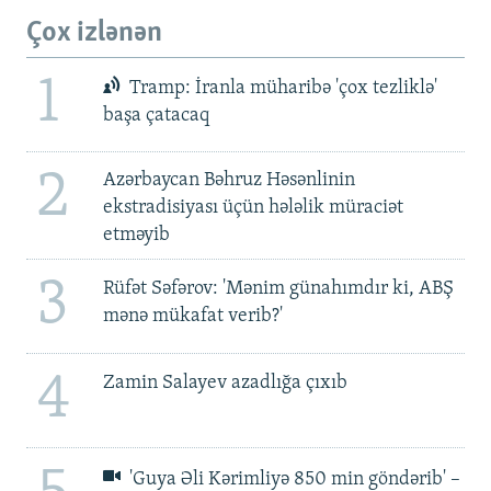
Çox izlənən
1
Tramp: İranla müharibə 'çox tezliklə'
başa çatacaq
2
Azərbaycan Bəhruz Həsənlinin
ekstradisiyası üçün hələlik müraciət
etməyib
3
Rüfət Səfərov: 'Mənim günahımdır ki, ABŞ
mənə mükafat verib?'
4
Zamin Salayev azadlığa çıxıb
'Guya Əli Kərimliyə 850 min göndərib' –