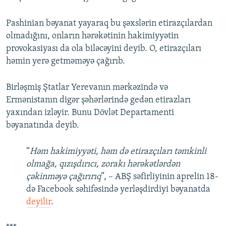
Pashinian bəyanat yayaraq bu şəxslərin etirazçılardan
olmadığını, onların hərəkətinin hakimiyyətin
provokasiyası da ola biləcəyini deyib. O, etirazçıları
həmin yerə getməməyə çağırıb.
Birləşmiş Ştatlar Yerevanın mərkəzində və
Ermənistanın digər şəhərlərində gedən etirazları
yaxından izləyir. Bunu Dövlət Departamenti
bəyanatında deyib.
“
Həm hakimiyyəti, həm də etirazçıları təmkinli
olmağa, qızışdırıcı, zorakı hərəkətlərdən
çəkinməyə çağırırıq
”, – ABŞ səfirliyinin aprelin 18-
də Facebook səhifəsində yerləşdirdiyi bəyanatda
deyilir
.