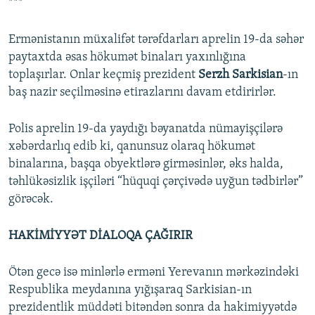
***
Ermənistanın müxalifət tərəfdarları aprelin 19-da səhər
paytaxtda əsas hökumət binaları yaxınlığına
toplaşırlar. Onlar keçmiş prezident
Serzh Sarkisian
-ın
baş nazir seçilməsinə etirazlarını davam etdirirlər.
Polis aprelin 19-da yaydığı bəyanatda nümayişçilərə
xəbərdarlıq edib ki, qanunsuz olaraq hökumət
binalarına, başqa obyektlərə girməsinlər, əks halda,
təhlükəsizlik işçiləri “hüquqi çərçivədə uyğun tədbirlər”
görəcək.
HAKİMİYYƏT DİALOQA ÇAĞIRIR
Ötən gecə isə minlərlə erməni Yerevanın mərkəzindəki
Respublika meydanına yığışaraq Sarkisian-ın
prezidentlik müddəti bitəndən sonra da hakimiyyətdə