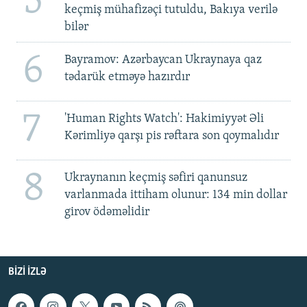
5
keçmiş mühafizəçi tutuldu, Bakıya verilə
bilər
6
Bayramov: Azərbaycan Ukraynaya qaz
tədarük etməyə hazırdır
7
'Human Rights Watch': Hakimiyyət Əli
Kərimliyə qarşı pis rəftara son qoymalıdır
8
Ukraynanın keçmiş səfiri qanunsuz
varlanmada ittiham olunur: 134 min dollar
girov ödəməlidir
BIZI IZLƏ