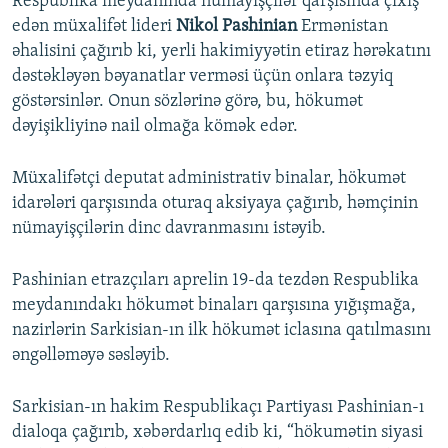
Respublika meydanında nümayişçilər qarşısında çıxış
edən müxalifət lideri
Nikol Pashinian
Ermənistan
əhalisini çağırıb ki, yerli hakimiyyətin etiraz hərəkatını
dəstəkləyən bəyanatlar verməsi üçün onlara təzyiq
göstərsinlər. Onun sözlərinə görə, bu, hökumət
dəyişikliyinə nail olmağa kömək edər.
Müxalifətçi deputat administrativ binalar, hökumət
idarələri qarşısında oturaq aksiyaya çağırıb, həmçinin
nümayişçilərin dinc davranmasını istəyib.
Pashinian etrazçıları aprelin 19-da tezdən Respublika
meydanındakı hökumət binaları qarşısına yığışmağa,
nazirlərin Sarkisian-ın ilk hökumət iclasına qatılmasını
əngəlləməyə səsləyib.
Sarkisian-ın hakim Respublikaçı Partiyası Pashinian-ı
dialoqa çağırıb, xəbərdarlıq edib ki, “hökumətin siyasi