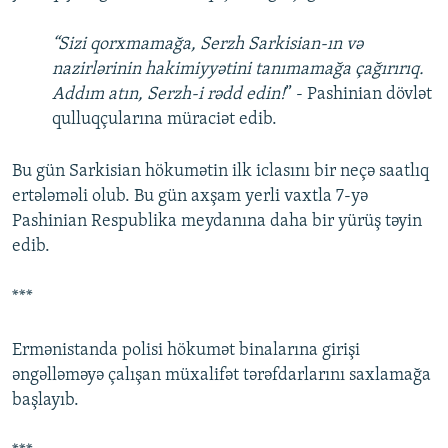
“Sizi qorxmamağa, Serzh Sarkisian-ın və
nazirlərinin hakimiyyətini tanımamağa çağırırıq.
Addım atın, Serzh-i rədd edin!
” - Pashinian dövlət
qulluqçularına müraciət edib.
Bu gün Sarkisian hökumətin ilk iclasını bir neçə saatlıq
ertələməli olub. Bu gün axşam yerli vaxtla 7-yə
Pashinian Respublika meydanına daha bir yürüş təyin
edib.
***
Ermənistanda polisi hökumət binalarına girişi
əngəlləməyə çalışan müxalifət tərəfdarlarını saxlamağa
başlayıb.