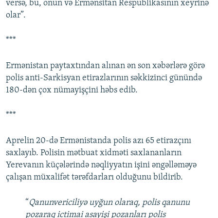
versə, bu, onun və Ermənsitan Respublikasının xeyrinə
olar”.
***
Ermənistan paytaxtından alınan ən son xəbərlərə görə
polis anti-Sarkisyan etirazlarının səkkizinci günündə
180-dən çox nümayişçini həbs edib.
***
Aprelin 20-də Ermənistanda polis azı 65 etirazçını
saxlayıb. Polisin mətbuat xidməti saxlananların
Yerevanın küçələrində nəqliyyatın işini əngəlləməyə
çalışan müxalifət tərəfdarları olduğunu bildirib.
“
Qanunvericiliyə uyğun olaraq, polis qanunu
pozaraq ictimai asayişi pozanları polis