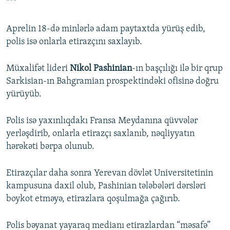
***
Aprelin 18-də minlərlə adam paytaxtda yürüş edib,
polis isə onlarla etirazçını saxlayıb.
Müxalifət lideri
Nikol Pashinian
-ın başçılığı ilə bir qrup
Sarkisian-ın Bahgramian prospektindəki ofisinə doğru
yürüyüb.
Polis isə yaxınlıqdakı Fransa Meydanına qüvvələr
yerləşdirib, onlarla etirazçı saxlanıb, nəqliyyatın
hərəkəti bərpa olunub.
Etirazçılar daha sonra Yerevan dövlət Universitetinin
kampusuna daxil olub, Pashinian tələbələri dərsləri
boykot etməyə, etirazlara qoşulmağa çağırıb.
Polis bəyanat yayaraq medianı etirazlardan “məsafə”