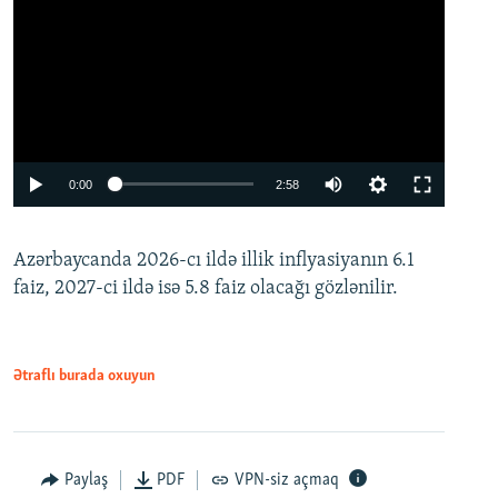
Auto
0:00
2:58
240p
Azərbaycanda 2026-cı ildə illik inflyasiyanın 6.1
360p
faiz, 2027-ci ildə isə 5.8 faiz olacağı gözlənilir.
480p
720p
1080p
Ətraflı burada oxuyun
Paylaş
PDF
VPN-siz açmaq