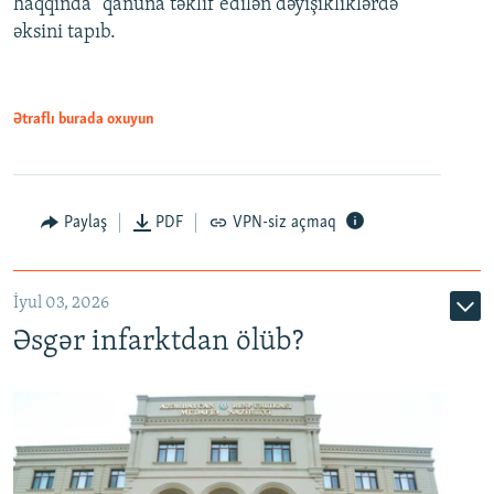
haqqında" qanuna təklif edilən dəyişikliklərdə
əksini tapıb.
1080p
Ətraflı burada oxuyun
Auto
240p
360p
480p
Paylaş
PDF
VPN-siz açmaq
720p
1080p
İyul 03, 2026
Əsgər infarktdan ölüb?