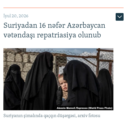
İyul 20, 2026
Auto
240p
360p
480p
Suriyadan 16 nəfər Azərbaycan
720p
1080p
vətəndaşı repatriasiya olunub
Suriyanın şimalında qaçqın düşərgəsi, arxiv fotosu