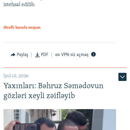
istehsal edilib.
720p
720p
1080p
1080p
Ətraflı burada oxuyun
Paylaş
PDF
VPN-siz açmaq
İyul 10, 2026
Yaxınları: Bəhruz Səmədovun
gözləri xeyli zəifləyib