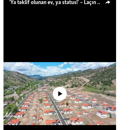
'Ya təklif olunan ev, ya status!' – Laçın köçkünü: 'Laçından başqa heç hara!'
No media source currently available