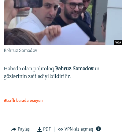
Bəhruz Səmədov
Həbsdə olan politoloq
Bəhruz Səmədov
un
gözlərinin zəiflədiyi bildirilir.
Ətraflı burada oxuyun
Paylaş
PDF
VPN-siz açmaq