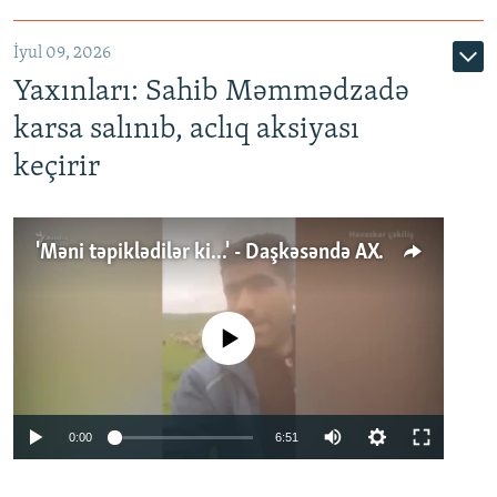
İyul 09, 2026
Yaxınları: Sahib Məmmədzadə
karsa salınıb, aclıq aksiyası
keçirir
'Məni təpiklədilər ki...' - Daşkəsəndə AXCP fəalının yaxınları onun həbsinə etiraz edirlər
No media source currently available
Auto
0:00
6:51
240p