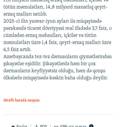
17,6 milyard manatlıq ərzaq məhsulları, içkilər və
tütün məmulatları, 14,8 milyard manatlıq qeyri-
ərzaq malları satılıb.
2025-ci ilin yanvar-iyun ayları ilə müqayisədə
pərakəndə ticarət dövriyyəsi real ifadədə 3,7 faiz, o
cümlədən ərzaq məhsulları, içkilər və tütün
məmulatları üzrə 1,4 faiz, qeyri-ərzaq malları üzrə
6,5 faiz artıb.
Azərbaycanda tez-tez dərmanların qiymətlərindən
şikayətlər eşidilir. Şikayətlərdə həm bir çox
dərmanların keyfiyyətsiz olduğu, həm də qonşu
ölkələrlə müqayisədə kəskin baha olduğu deyilir.
Ətraflı burada oxuyun
Paylaş
PDF
VPN-siz açmaq