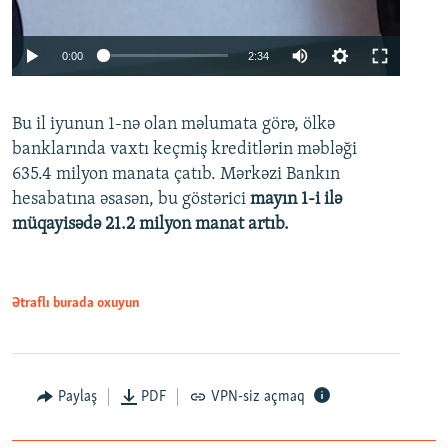
Auto
0:00
2:34
240p
Bu il iyunun 1-nə olan məlumata görə, ölkə
360p
banklarında vaxtı keçmiş kreditlərin məbləği
480p
635.4 milyon manata çatıb. Mərkəzi Bankın
720p
hesabatına əsasən, bu göstərici
mayın 1-i ilə
müqayisədə 21.2 milyon manat artıb.
1080p
Ətraflı burada oxuyun
Auto
240p
360p
480p
Paylaş
PDF
VPN-siz açmaq
720p
1080p