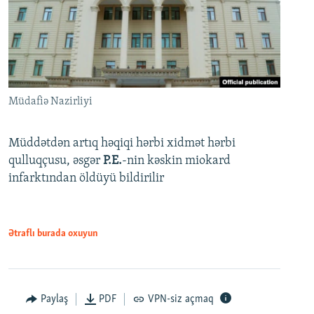
Müdafiə Nazirliyi
Müddətdən artıq həqiqi hərbi xidmət hərbi
qulluqçusu, əsgər
P.E.
-nin kəskin miokard
infarktından öldüyü bildirilir
Ətraflı burada oxuyun
Paylaş
PDF
VPN-siz açmaq