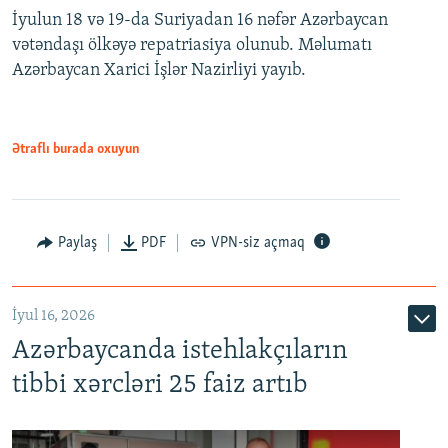
İyulun 18 və 19-da Suriyadan 16 nəfər Azərbaycan
vətəndaşı ölkəyə repatriasiya olunub. Məlumatı
Azərbaycan Xarici İşlər Nazirliyi yayıb.
Ətraflı burada oxuyun
Paylaş
PDF
VPN-siz açmaq
İyul 16, 2026
Azərbaycanda istehlakçıların
tibbi xərcləri 25 faiz artıb