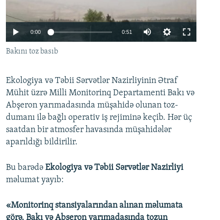
İNFOQRAFIKA
AZƏRBAYCAN ƏDƏBIYYATI KITABXANASI
MISSIYAMIZ
BIZI IZLƏ
KARIKATURA
İSLAM VƏ DEMOKRATIYA
PEŞƏ ETIKASI VƏ JURNALISTIKA STANDARTLARIMIZ
0:00
0:51
İZ - MƏDƏNIYYƏT PROQRAMI
MATERIALLARIMIZDAN ISTIFADƏ
Bakını toz basıb
AZADLIQRADIOSU MOBIL TELEFONUNUZDA
RFE/RL-in bütün saytları
BIZIMLƏ ƏLAQƏ
Ekologiya və Təbii Sərvətlər Nazirliyinin Ətraf
Mühit üzrə Milli Monitorinq Departamenti Bakı və
XƏBƏR BÜLLETENLƏRIMIZ
Abşeron yarımadasında müşahidə olunan toz-
dumanı ilə bağlı operativ iş rejiminə keçib. Hər üç
saatdan bir atmosfer havasında müşahidələr
aparıldığı bildirilir.
Bu barədə
Ekologiya və Təbii Sərvətlər Nazirliyi
məlumat yayıb:
«Monitorinq stansiyalarından alınan məlumata
görə, Bakı və Abşeron yarımadasında tozun