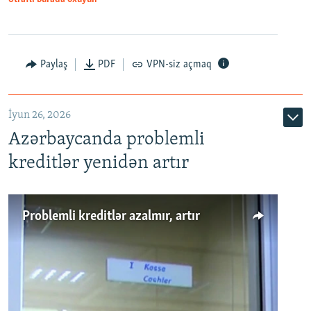
Auto
240p
360p
480p
Paylaş
PDF
VPN-siz açmaq
720p
1080p
İyun 26, 2026
Azərbaycanda problemli
kreditlər yenidən artır
Problemli kreditlər azalmır, artır