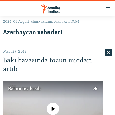
Keçid
linkləri
Əsas
2026, 06 Avqust, cümə axşamı, Bakı vaxtı 10:54
məzmuna
GÜNDƏM
Azərbaycan xəbərləri
qayıt
#İZAHLA
Əsas
KORRUPSIOMETR
naviqasiyaya
Mart 29, 2018
qayıt
#ƏSLINDƏ
Axtarışa
Bakı havasında tozun miqdarı
FƏRQƏ BAX
keç
artıb
QANUNI DOĞRU
ARAŞDIRMA
Bakını toz basıb
MULTIMEDIA
RADIO ARXIV
VIDEO
No media source currently available
HAQQIMIZDA
FOTOQALEREYA
OXU ZALI