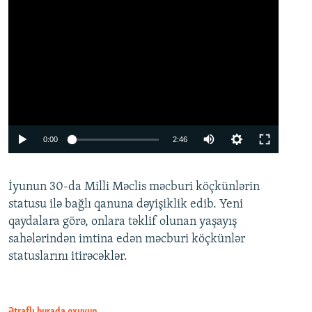
Auto
0:00
2:46
240p
İyunun 30-da Milli Məclis məcburi köçkünlərin
360p
statusu ilə bağlı qanuna dəyişiklik edib. Yeni
480p
qaydalara görə, onlara təklif olunan yaşayış
720p
sahələrindən imtina edən məcburi köçkünlər
statuslarını itirəcəklər.
1080p
Ətraflı burada oxuyun