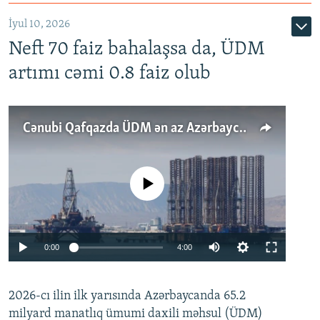
İyul 10, 2026
Neft 70 faiz bahalaşsa da, ÜDM
artımı cəmi 0.8 faiz olub
Cənubi Qafqazda ÜDM ən az Azərbaycanda artır: Qonşuları niyə Bakını qabaqlaya bilir?
No media source currently available
Auto
0:00
4:00
240p
2026-cı ilin ilk yarısında Azərbaycanda 65.2
360p
milyard manatlıq ümumi daxili məhsul (ÜDM)
480p
Auto
240p
360p
480p