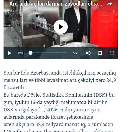
Ard-arda açılan dərman zavodları ölkənin tələbatını ödəyirmi?
No media source currently available
Auto
0:00
5:23
240p
Son bir ildə Azərbaycanda istehlakçıların
360p
əczaçılıq
məhsulları və tibbi ləvazimatlara çəkdiyi xərc 24,9
480p
Auto
240p
360p
480p
faiz artıb.
720p
Bu barədə Dövlət Statistika Komitəsinin (DSK) bu
720p
1080p
gün, iyulun 16-da yaydığı məlumatda bildirilir.
1080p
DSK vurğulayır ki, 2026-cı ilin yanvar-iyun
aylarında pərakəndə ticarət şəbəkəsində
istehlakçılara 32,4 milyard manatlıq, o cümlədən