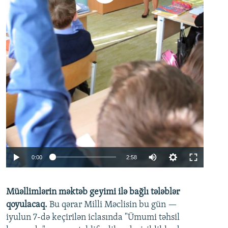
Auto
0:00
2:58
240p
Müəllimlərin məktəb geyimi ilə bağlı tələblər
360p
qoyulacaq.
Bu qərar Milli Məclisin bu gün —
480p
iyulun 7-də keçirilən iclasında "Ümumi təhsil
720p