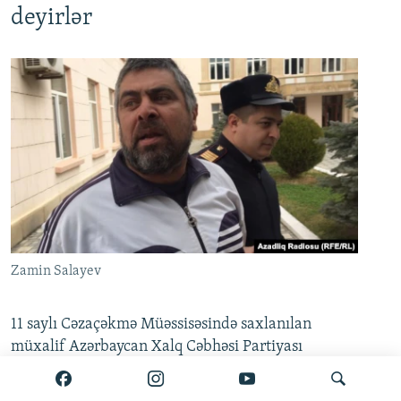
deyirlər
Zamin Salayev
11 saylı Cəzaçəkmə Müəssisəsində saxlanılan
müxalif Azərbaycan Xalq Cəbhəsi Partiyası
(AXCP) fəalı
Zamin Salayev
in (Əlzamin) cərimə
kamerasına salındığı bildirilir.