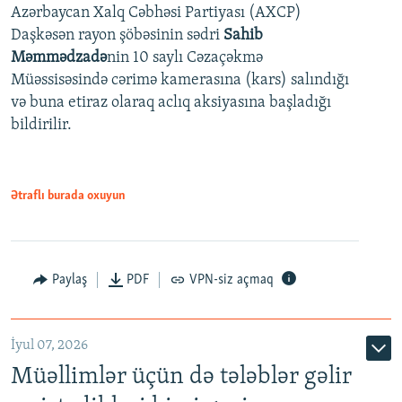
Azərbaycan Xalq Cəbhəsi Partiyası (AXCP)
360p
Daşkəsən rayon şöbəsinin sədri
Sahib
480p
Auto
240p
360p
480p
Məmmədzadə
nin 10 saylı Cəzaçəkmə
720p
Müəssisəsində cərimə kamerasına (kars) salındığı
720p
1080p
və buna etiraz olaraq aclıq aksiyasına başladığı
1080p
bildirilir.
Ətraflı burada oxuyun
Paylaş
PDF
VPN-siz açmaq
İyul 07, 2026
Müəllimlər üçün də tələblər gəlir