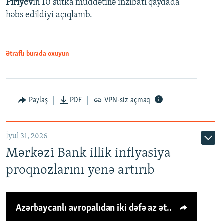
Piriyev
in 10 sutka müddətinə inzibati qaydada
həbs edildiyi açıqlanıb.
Ətraflı burada oxuyun
Paylaş
PDF
VPN-siz açmaq
İyul 31, 2026
Mərkəzi Bank illik inflyasiya
proqnozlarını yenə artırıb
Azərbaycanlı avropalıdan iki dəfə az ət yeyir, amma... 'Qiymət artımı qaçılmazdır'