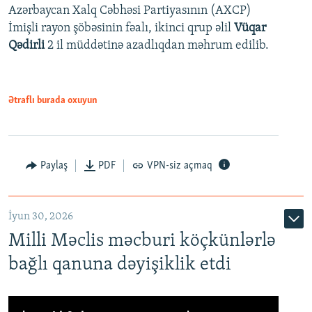
Azərbaycan Xalq Cəbhəsi Partiyasının (AXCP)
İmişli rayon şöbəsinin fəalı, ikinci qrup əlil
Vüqar
Qədirli
2 il müddətinə azadlıqdan məhrum edilib.
Ətraflı burada oxuyun
Paylaş
PDF
VPN-siz açmaq
İyun 30, 2026
Milli Məclis məcburi köçkünlərlə
bağlı qanuna dəyişiklik etdi