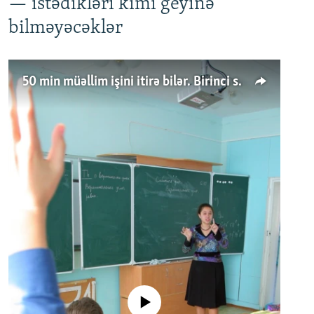
— istədikləri kimi geyinə
bilməyəcəklər
50 min müəllim işini itirə bilər. Birinci sinfə gedənlər azalır
No media source currently available