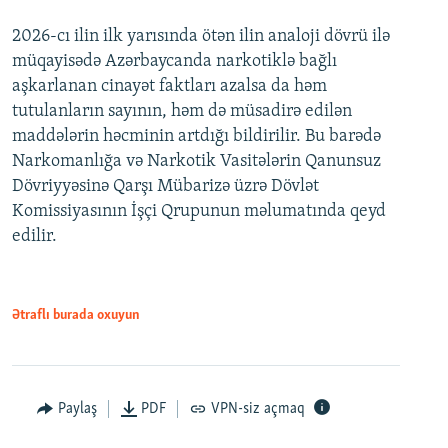
2026-cı ilin ilk yarısında ötən ilin analoji dövrü ilə
müqayisədə Azərbaycanda narkotiklə bağlı
aşkarlanan cinayət faktları azalsa da həm
tutulanların sayının, həm də müsadirə edilən
maddələrin həcminin artdığı bildirilir. Bu barədə
Narkomanlığa və Narkotik Vasitələrin Qanunsuz
Dövriyyəsinə Qarşı Mübarizə üzrə Dövlət
Komissiyasının İşçi Qrupunun məlumatında qeyd
edilir.
Ətraflı burada oxuyun
Paylaş
PDF
VPN-siz açmaq