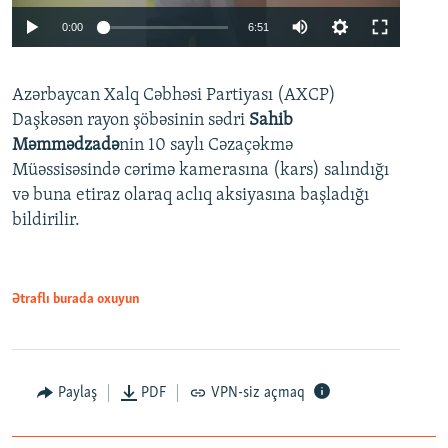
Auto
0:00
6:51
240p
Azərbaycan Xalq Cəbhəsi Partiyası (AXCP)
360p
Daşkəsən rayon şöbəsinin sədri
Sahib
480p
Auto
240p
360p
480p
Məmmədzadə
nin 10 saylı Cəzaçəkmə
720p
Müəssisəsində cərimə kamerasına (kars) salındığı
720p
1080p
və buna etiraz olaraq aclıq aksiyasına başladığı
1080p
bildirilir.
Ətraflı burada oxuyun
Paylaş
PDF
VPN-siz açmaq