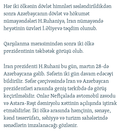
Hər iki ölkənin dövlət himnləri səsləndirildikdən
sonra Azərbaycanın dövlət və hökumət
nümayəndələri H.Ruhaniyə, İran nümayəndə
heyətinin üzvləri İ.Əliyevə təqdim olunub.
Qarşılanma mərasimindən sonra iki ölkə
prezidentinin təkbətək görüşü olub.
İran prezidenti H.Ruhani bu gün, martın 28-də
Azərbaycana gəlib. Səfərin iki gün davam edəcəyi
bildirilir. Səfər çərçivəsində İran və Azərbaycan
prezidentləri arasında geniş tərkibdə də görüş
keçirilməlidir. Onlar Neftçalada avtomobil zavodu
və Astara-Rəşt dəmiryolu xəttinin açılışında iştirak
etməlidirlər. İki ölkə arasında həmçinin, sənaye,
kənd təsərrüfatı, səhiyyə və turizm sahələrində
sənədlərin imzalanacağı gözlənir.