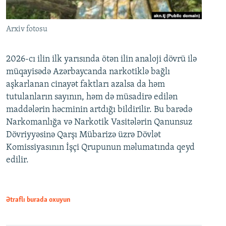
Arxiv fotosu
2026-cı ilin ilk yarısında ötən ilin analoji dövrü ilə
müqayisədə Azərbaycanda narkotiklə bağlı
aşkarlanan cinayət faktları azalsa da həm
tutulanların sayının, həm də müsadirə edilən
maddələrin həcminin artdığı bildirilir. Bu barədə
Narkomanlığa və Narkotik Vasitələrin Qanunsuz
Dövriyyəsinə Qarşı Mübarizə üzrə Dövlət
Komissiyasının İşçi Qrupunun məlumatında qeyd
edilir.
Ətraflı burada oxuyun