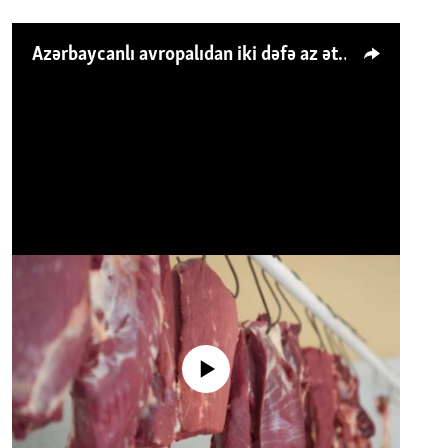
Azərbaycanlı avropalıdan iki dəfə az ət yeyir, amma... 'Qiymət artımı qaçılmazdır'
No media source currently available