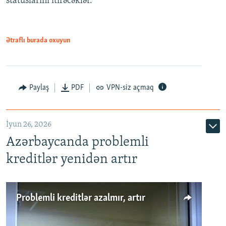
statuslarını itirəcəklər.
1080p
Ətraflı burada oxuyun
Auto
240p
360p
480p
Paylaş
PDF
VPN-siz açmaq
720p
1080p
İyun 26, 2026
Azərbaycanda problemli
kreditlər yenidən artır
Problemli kreditlər azalmır, artır