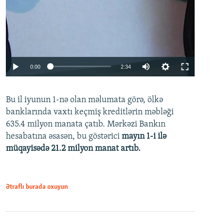
Auto
0:00
2:34
240p
Bu il iyunun 1-nə olan məlumata görə, ölkə
360p
banklarında vaxtı keçmiş kreditlərin məbləği
480p
635.4 milyon manata çatıb. Mərkəzi Bankın
720p
hesabatına əsasən, bu göstərici
mayın 1-i ilə
müqayisədə 21.2 milyon manat artıb.
1080p
Ətraflı burada oxuyun