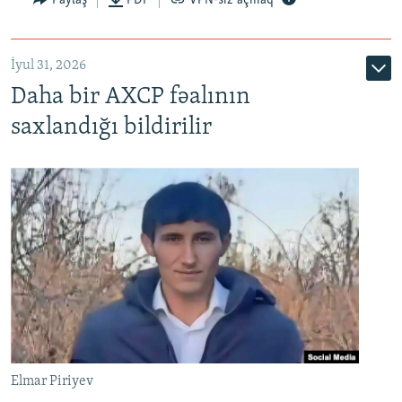
Paylaş
PDF
VPN-siz açmaq
İyul 31, 2026
Daha bir AXCP fəalının
saxlandığı bildirilir
Elmar Piriyev