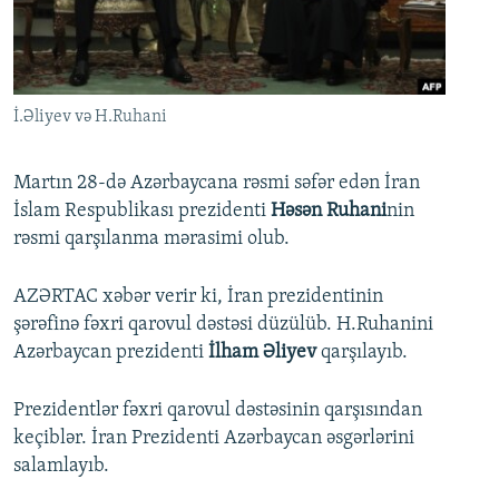
İNFOQRAFIKA
AZƏRBAYCAN ƏDƏBIYYATI KITABXANASI
MISSIYAMIZ
BIZI IZLƏ
KARIKATURA
İSLAM VƏ DEMOKRATIYA
PEŞƏ ETIKASI VƏ JURNALISTIKA STANDARTLARIMIZ
İZ - MƏDƏNIYYƏT PROQRAMI
MATERIALLARIMIZDAN ISTIFADƏ
İ.Əliyev və H.Ruhani
AZADLIQRADIOSU MOBIL TELEFONUNUZDA
RFE/RL-in bütün saytları
BIZIMLƏ ƏLAQƏ
Martın 28-də Azərbaycana rəsmi səfər edən İran
İslam Respublikası prezidenti
Həsən Ruhani
nin
XƏBƏR BÜLLETENLƏRIMIZ
rəsmi qarşılanma mərasimi olub.
AZƏRTAC xəbər verir ki, İran prezidentinin
şərəfinə fəxri qarovul dəstəsi düzülüb. H.Ruhanini
Azərbaycan prezidenti
İlham Əliyev
qarşılayıb.
Prezidentlər fəxri qarovul dəstəsinin qarşısından
keçiblər. İran Prezidenti Azərbaycan əsgərlərini
salamlayıb.