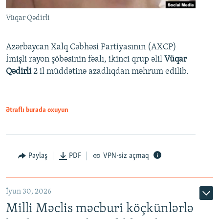
Vüqar Qədirli
Azərbaycan Xalq Cəbhəsi Partiyasının (AXCP)
İmişli rayon şöbəsinin fəalı, ikinci qrup əlil
Vüqar
Qədirli
2 il müddətinə azadlıqdan məhrum edilib.
Ətraflı burada oxuyun
Paylaş
PDF
VPN-siz açmaq
İyun 30, 2026
Milli Məclis məcburi köçkünlərlə