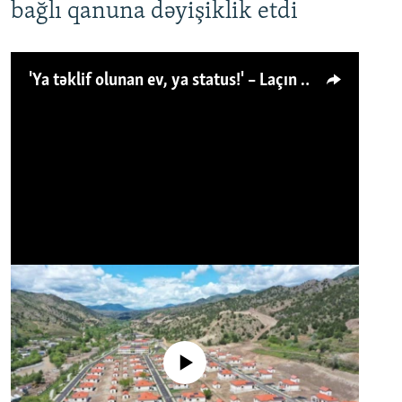
bağlı qanuna dəyişiklik etdi
'Ya təklif olunan ev, ya status!' – Laçın köçkünü: 'Laçından başqa heç hara!'
No media source currently available