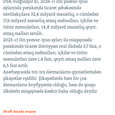
DSK vurğulayır ki, 2026-cı ilin yanvar-iyun
aylarında pərakəndə ticarət şəbəkəsində
istehlakçılara 32,4 milyard manatlıq, o cümlədən
17,6 milyard manatlıq ərzaq məhsulları, içkilər və
tütün məmulatları, 14,8 milyard manatlıq qeyri-
ərzaq malları satılıb.
2025-ci ilin yanvar-iyun ayları ilə müqayisədə
pərakəndə ticarət dövriyyəsi real ifadədə 3,7 faiz, o
cümlədən ərzaq məhsulları, içkilər və tütün
məmulatları üzrə 1,4 faiz, qeyri-ərzaq malları üzrə
6,5 faiz artıb.
Azərbaycanda tez-tez dərmanların qiymətlərindən
şikayətlər eşidilir. Şikayətlərdə həm bir çox
dərmanların keyfiyyətsiz olduğu, həm də qonşu
ölkələrlə müqayisədə kəskin baha olduğu deyilir.
Ətraflı burada oxuyun