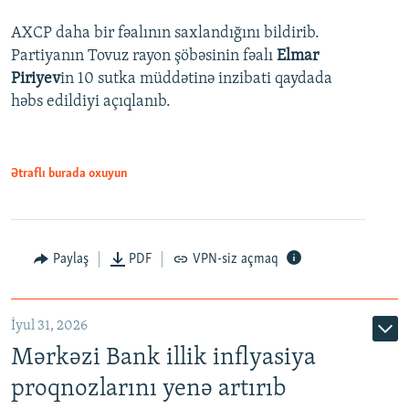
AXCP daha bir fəalının saxlandığını bildirib.
Partiyanın Tovuz rayon şöbəsinin fəalı
Elmar
Piriyev
in 10 sutka müddətinə inzibati qaydada
həbs edildiyi açıqlanıb.
Ətraflı burada oxuyun
Paylaş
PDF
VPN-siz açmaq
İyul 31, 2026
Mərkəzi Bank illik inflyasiya
proqnozlarını yenə artırıb