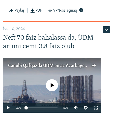
Paylaş
PDF
VPN-siz açmaq
İyul 10, 2026
Neft 70 faiz bahalaşsa da, ÜDM
artımı cəmi 0.8 faiz olub
Cənubi Qafqazda ÜDM ən az Azərbaycanda artır: Qonşuları niyə Bakını qabaqlaya bilir?
No media source currently available
Auto
0:00
4:00