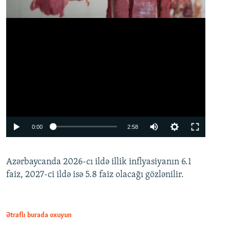
Auto
0:00
2:58
240p
Azərbaycanda 2026-cı ildə illik inflyasiyanın 6.1
360p
faiz, 2027-ci ildə isə 5.8 faiz olacağı gözlənilir.
480p
720p
1080p
Ətraflı burada oxuyun