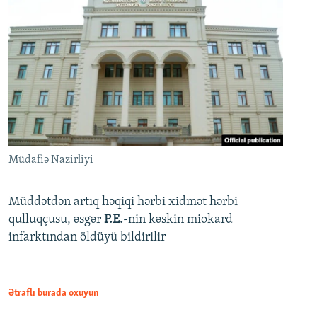
Müdafiə Nazirliyi
Müddətdən artıq həqiqi hərbi xidmət hərbi
qulluqçusu, əsgər
P.E.
-nin kəskin miokard
infarktından öldüyü bildirilir
Ətraflı burada oxuyun