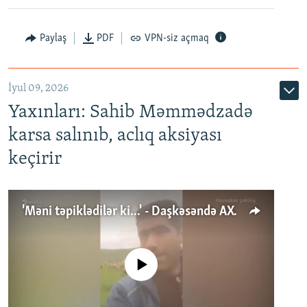
Paylaş
PDF
VPN-siz açmaq
İyul 09, 2026
Yaxınları: Sahib Məmmədzadə
karsa salınıb, aclıq aksiyası
keçirir
'Məni təpiklədilər ki...' - Daşkəsəndə AXCP fəalının yaxınları onun həbsinə etiraz edirlər
No media source currently available