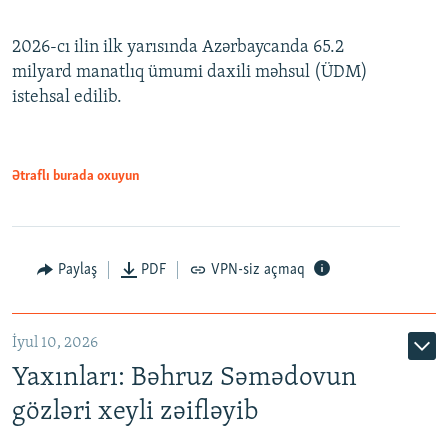
240p
2026-cı ilin ilk yarısında Azərbaycanda 65.2
360p
milyard manatlıq ümumi daxili məhsul (ÜDM)
480p
Auto
240p
360p
480p
istehsal edilib.
720p
720p
1080p
1080p
Ətraflı burada oxuyun
Paylaş
PDF
VPN-siz açmaq
İyul 10, 2026
Yaxınları: Bəhruz Səmədovun
gözləri xeyli zəifləyib