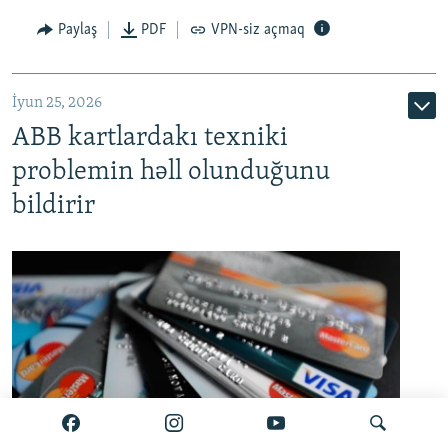
Auto
240p
360p
480p
Paylaş
PDF
VPN-siz açmaq
720p
1080p
İyun 25, 2026
ABB kartlardakı texniki
problemin həll olunduğunu
bildirir