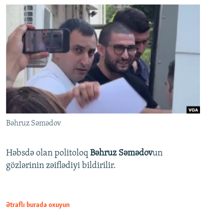
Bəhruz Səmədov
Həbsdə olan politoloq
Bəhruz Səmədov
un
gözlərinin zəiflədiyi bildirilir.
Ətraflı burada oxuyun