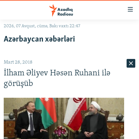
Keçid
linkləri
Əsas
2026, 07 Avqust, cümə, Bakı vaxtı 22:47
məzmuna
GÜNDƏM
Azərbaycan xəbərləri
qayıt
#İZAHLA
Əsas
KORRUPSIOMETR
naviqasiyaya
Mart 28, 2018
qayıt
#ƏSLINDƏ
Axtarışa
İlham Əliyev Həsən Ruhani ilə
FƏRQƏ BAX
keç
görüşüb
QANUNI DOĞRU
ARAŞDIRMA
MULTIMEDIA
RADIO ARXIV
VIDEO
HAQQIMIZDA
FOTOQALEREYA
OXU ZALI