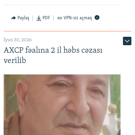
Paylaş
PDF
VPN-siz açmaq
İyun 30, 2026
AXCP fəalına 2 il həbs cəzası
verilib