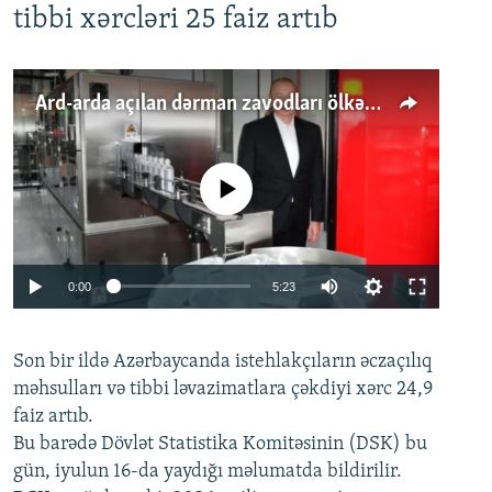
tibbi xərcləri 25 faiz artıb
Ard-arda açılan dərman zavodları ölkənin tələbatını ödəyirmi?
No media source currently available
Auto
0:00
5:23
240p
Son bir ildə Azərbaycanda istehlakçıların
360p
əczaçılıq
məhsulları və tibbi ləvazimatlara çəkdiyi xərc 24,9
480p
Auto
240p
360p
480p
faiz artıb.
720p
Bu barədə Dövlət Statistika Komitəsinin (DSK) bu
720p
1080p
gün, iyulun 16-da yaydığı məlumatda bildirilir.
1080p