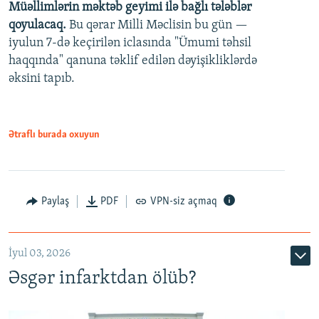
Müəllimlərin məktəb geyimi ilə bağlı tələblər
360p
qoyulacaq.
Bu qərar Milli Məclisin bu gün —
480p
iyulun 7-də keçirilən iclasında "Ümumi təhsil
720p
haqqında" qanuna təklif edilən dəyişikliklərdə
əksini tapıb.
1080p
Ətraflı burada oxuyun
Auto
240p
360p
480p
Paylaş
PDF
VPN-siz açmaq
720p
1080p
İyul 03, 2026
Əsgər infarktdan ölüb?