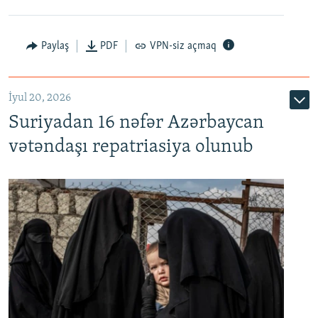
Paylaş
PDF
VPN-siz açmaq
İyul 20, 2026
Auto
240p
360p
480p
Suriyadan 16 nəfər Azərbaycan
720p
1080p
vətəndaşı repatriasiya olunub