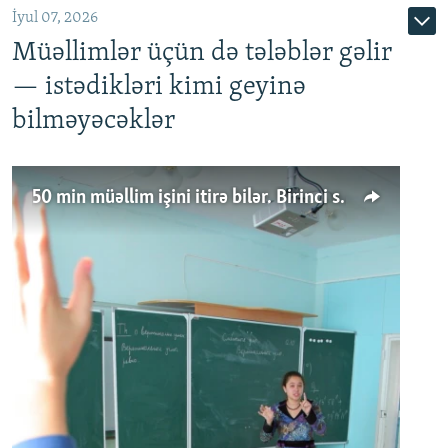
İyul 07, 2026
Müəllimlər üçün də tələblər gəlir
— istədikləri kimi geyinə
bilməyəcəklər
50 min müəllim işini itirə bilər. Birinci sinfə gedənlər azalır