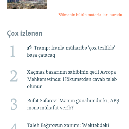
Bölmənin bütün materialları burada
Çox izlənən
1
Tramp: İranla müharibə 'çox tezliklə'
başa çatacaq
2
Xaçmaz bazarının sahibinin qətli Avropa
Məhkəməsində: Hökumətdən cavab tələb
olunur
3
Rüfət Səfərov: 'Mənim günahımdır ki, ABŞ
mənə mükafat verib?'
Taleh Bağırovun xanımı: 'Məktəbdəki