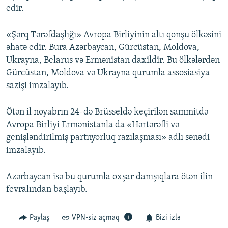
edir.
«Şərq Tərəfdaşlığı» Avropa Birliyinin altı qonşu ölkəsini
əhatə edir. Bura Azərbaycan, Gürcüstan, Moldova,
Ukrayna, Belarus və Ermənistan daxildir. Bu ölkələrdən
Gürcüstan, Moldova və Ukrayna qurumla assosiasiya
sazişi imzalayıb.
Ötən il noyabrın 24-də Brüsseldə keçirilən sammitdə
Avropa Birliyi Ermənistanla da «Hərtərəfli və
genişləndirilmiş partnyorluq razılaşması» adlı sənədi
imzalayıb.
Azərbaycan isə bu qurumla oxşar danışıqlara ötən ilin
fevralından başlayıb.
Paylaş
VPN-siz açmaq
Bizi izlə