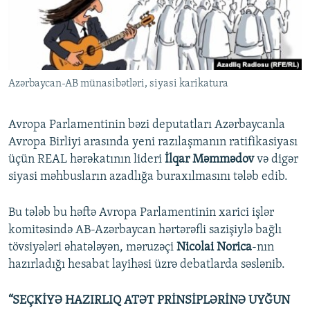
İNFOQRAFIKA
AZƏRBAYCAN ƏDƏBIYYATI KITABXANASI
MISSIYAMIZ
BIZI IZLƏ
KARIKATURA
İSLAM VƏ DEMOKRATIYA
PEŞƏ ETIKASI VƏ JURNALISTIKA STANDARTLARIMIZ
İZ - MƏDƏNIYYƏT PROQRAMI
MATERIALLARIMIZDAN ISTIFADƏ
Azərbaycan-AB münasibətləri, siyasi karikatura
AZADLIQRADIOSU MOBIL TELEFONUNUZDA
RFE/RL-in bütün saytları
BIZIMLƏ ƏLAQƏ
Avropa Parlamentinin bəzi deputatları Azərbaycanla
XƏBƏR BÜLLETENLƏRIMIZ
Avropa Birliyi arasında yeni razılaşmanın ratifikasiyası
üçün REAL hərəkatının lideri
İlqar Məmmədov
və digər
siyasi məhbusların azadlığa buraxılmasını tələb edib.
Bu tələb bu həftə Avropa Parlamentinin xarici işlər
komitəsində AB-Azərbaycan hərtərəfli sazişiylə bağlı
tövsiyələri əhatələyən, məruzəçi
Nicolai Norica
-nın
hazırladığı hesabat layihəsi üzrə debatlarda səslənib.
“SEÇKİYƏ HAZIRLIQ ATƏT PRİNSİPLƏRİNƏ UYĞUN