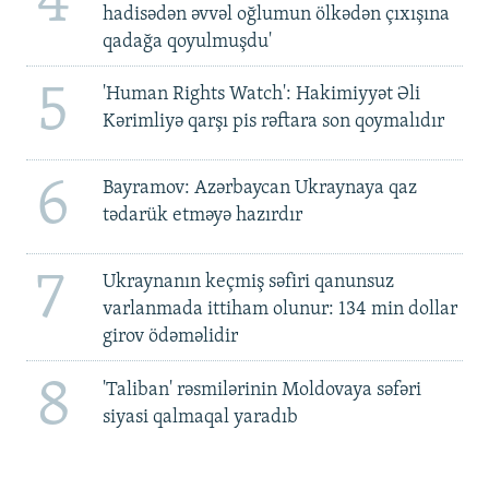
4
hadisədən əvvəl oğlumun ölkədən çıxışına
qadağa qoyulmuşdu'
5
'Human Rights Watch': Hakimiyyət Əli
Kərimliyə qarşı pis rəftara son qoymalıdır
6
Bayramov: Azərbaycan Ukraynaya qaz
tədarük etməyə hazırdır
7
Ukraynanın keçmiş səfiri qanunsuz
varlanmada ittiham olunur: 134 min dollar
girov ödəməlidir
8
'Taliban' rəsmilərinin Moldovaya səfəri
siyasi qalmaqal yaradıb