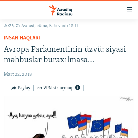
Keçid
linkləri
Əsas
2026, 07 Avqust, cümə, Bakı vaxtı 18:11
məzmuna
GÜNDƏM
INSAN HAQLARI
qayıt
#İZAHLA
Əsas
Avropa Parlamentinin üzvü: siyasi
KORRUPSIOMETR
naviqasiyaya
məhbuslar buraxılmasa...
qayıt
#ƏSLINDƏ
Axtarışa
Mart 22, 2018
FƏRQƏ BAX
keç
QANUNI DOĞRU
Paylaş
VPN-siz açmaq
ARAŞDIRMA
MULTIMEDIA
RADIO ARXIV
VIDEO
HAQQIMIZDA
FOTOQALEREYA
OXU ZALI