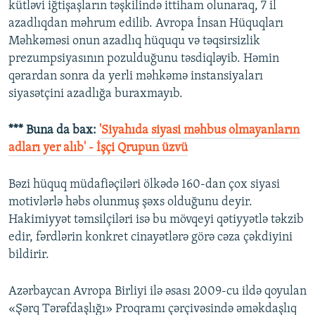
kütləvi iğtişaşların təşkilində ittiham olunaraq, 7 il
azadlıqdan məhrum edilib. Avropa İnsan Hüquqları
Məhkəməsi onun azadlıq hüququ və təqsirsizlik
prezumpsiyasının pozulduğunu təsdiqləyib. Həmin
qərardan sonra da yerli məhkəmə instansiyaları
siyasətçini azadlığa buraxmayıb.
*** Buna da bax:
'Siyahıda siyasi məhbus olmayanların
adları yer alıb' - İşçi Qrupun üzvü
Bəzi hüquq müdafiəçiləri ölkədə 160-dan çox siyasi
motivlərlə həbs olunmuş şəxs olduğunu deyir.
Hakimiyyət təmsilçiləri isə bu mövqeyi qətiyyətlə təkzib
edir, fərdlərin konkret cinayətlərə görə cəza çəkdiyini
bildirir.
Azərbaycan Avropa Birliyi ilə əsası 2009-cu ildə qoyulan
«Şərq Tərəfdaşlığı» Proqramı çərçivəsində əməkdaşlıq