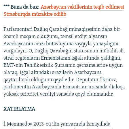
*** Buna da bax:
Azərbaycan vəkillərinin təqib edilməsi
Strasburqda müzakirə edilib
Parlamentari Dağlıq Qarabağ münaqişəsinin daha bir
önəmli məqam olduğunu, təmsil etdiyi alyansın
Azərbaycanın ərazi bütövlüyünə sayqıyla yanaşdığını
vurğulayır. O, Dağlıq Qarabağın statusunun mübahisəli,
ətraf regionların Ermənistanın işğalı altında qaldığını,
BMT-nin Təhlükəsizlik Şurasının qətnamələrinə uyğun
olaraq, işğal altındakı ərazilərin Azərbaycana
qaytarılmalı olduğunu qeyd edir. Deputatın fikrincə,
parlamentin Azərbaycanla Ermənistan arasında dialoqa
yüksək prioritet verdiyi sənəddə qeyd olunmalıdır.
XATIRLATMA
İ.Məmmədov 2013-cü ilin yanvarında İsmayıllıda