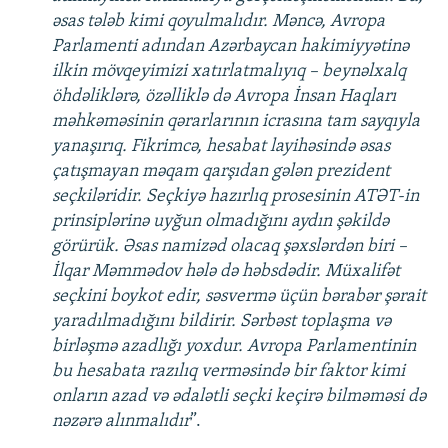
əsas tələb kimi qoyulmalıdır. Məncə, Avropa
Parlamenti adından Azərbaycan hakimiyyətinə
ilkin mövqeyimizi xatırlatmalıyıq – beynəlxalq
öhdəliklərə, özəlliklə də Avropa İnsan Haqları
məhkəməsinin qərarlarının icrasına tam sayqıyla
yanaşırıq. Fikrimcə, hesabat layihəsində əsas
çatışmayan məqam qarşıdan gələn prezident
seçkiləridir. Seçkiyə hazırlıq prosesinin ATƏT-in
prinsiplərinə uyğun olmadığını aydın şəkildə
görürük. Əsas namizəd olacaq şəxslərdən biri –
İlqar Məmmədov hələ də həbsdədir. Müxalifət
seçkini boykot edir, səsvermə üçün bərabər şərait
yaradılmadığını bildirir. Sərbəst toplaşma və
birləşmə azadlığı yoxdur. Avropa Parlamentinin
bu hesabata razılıq verməsində bir faktor kimi
onların azad və ədalətli seçki keçirə bilməməsi də
nəzərə alınmalıdır
”.