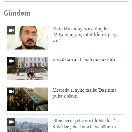
Gündəm
Elvin Mustafayev azadlıqda:
'Milyonluq yox, minlik korrupsiya
var'
Gürcüstan ali təhsili pulsuz etdi
Metroda 11 aylıq fasilə: 'Daşınma
pulsuz olsun'
'Binaları o qədər sıx tikiblər ki...' —
Küləklər şəhərində hava böhranı