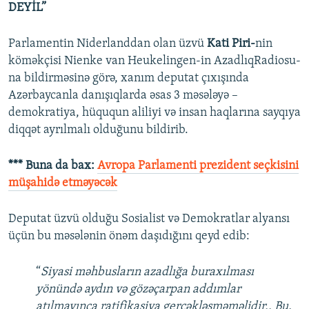
DEYİL”
Parlamentin Niderlanddan olan üzvü
Kati Piri-
nin
köməkçisi Nienke van Heukelingen-in AzadlıqRadiosu-
na bildirməsinə görə, xanım deputat çıxışında
Azərbaycanla danışıqlarda əsas 3 məsələyə –
demokratiya, hüququn aliliyi və insan haqlarına sayqıya
diqqət ayrılmalı olduğunu bildirib.
*** Buna da bax:
Avropa Parlamenti prezident seçkisini
müşahidə etməyəcək
Deputat üzvü olduğu Sosialist və Demokratlar alyansı
üçün bu məsələnin önəm daşıdığını qeyd edib:
“
Siyasi məhbusların azadlığa buraxılması
yönündə aydın və gözəçarpan addımlar
atılmayınca ratifikasiya gerçəkləşməməlidir.. Bu,