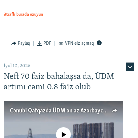
Ətraflı burada oxuyun
Paylaş
PDF
VPN-siz açmaq
İyul 10, 2026
Neft 70 faiz bahalaşsa da, ÜDM
artımı cəmi 0.8 faiz olub
Cənubi Qafqazda ÜDM ən az Azərbaycanda artır: Qonşuları niyə Bakını qabaqlaya bilir?
No media source currently available