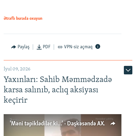
Ətraflı burada oxuyun
Paylaş
PDF
VPN-siz açmaq
İyul 09, 2026
Yaxınları: Sahib Məmmədzadə
karsa salınıb, aclıq aksiyası
keçirir
'Məni təpiklədilər ki...' - Daşkəsəndə AXCP fəalının yaxınları onun həbsinə etiraz edirlər