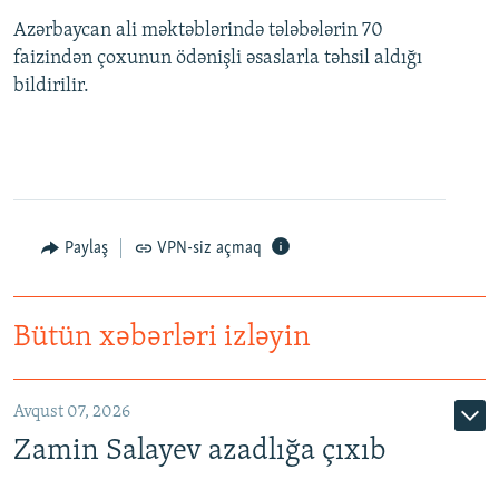
Azərbaycan ali məktəblərində tələbələrin 70
faizindən çoxunun ödənişli əsaslarla təhsil aldığı
bildirilir.
Paylaş
VPN-siz açmaq
Bütün xəbərləri izləyin
Avqust 07, 2026
Zamin Salayev azadlığa çıxıb