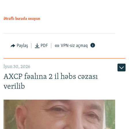
Ətraflı burada oxuyun
Paylaş
PDF
VPN-siz açmaq
İyun 30, 2026
AXCP fəalına 2 il həbs cəzası
verilib