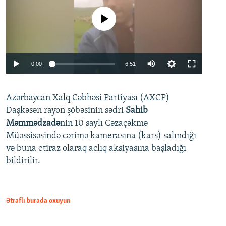
No media source currently available
Auto
0:00
6:51
240p
Azərbaycan Xalq Cəbhəsi Partiyası (AXCP)
360p
Daşkəsən rayon şöbəsinin sədri
Sahib
480p
Auto
240p
360p
480p
Məmmədzadə
nin 10 saylı Cəzaçəkmə
720p
Müəssisəsində cərimə kamerasına (kars) salındığı
720p
1080p
və buna etiraz olaraq aclıq aksiyasına başladığı
1080p
bildirilir.
Ətraflı burada oxuyun