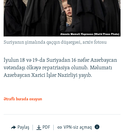
Suriyanın şimalında qaçqın düşərgəsi, arxiv fotosu
İyulun 18 və 19-da Suriyadan 16 nəfər Azərbaycan
vətəndaşı ölkəyə repatriasiya olunub. Məlumatı
Azərbaycan Xarici İşlər Nazirliyi yayıb.
Ətraflı burada oxuyun
Paylaş
PDF
VPN-siz açmaq