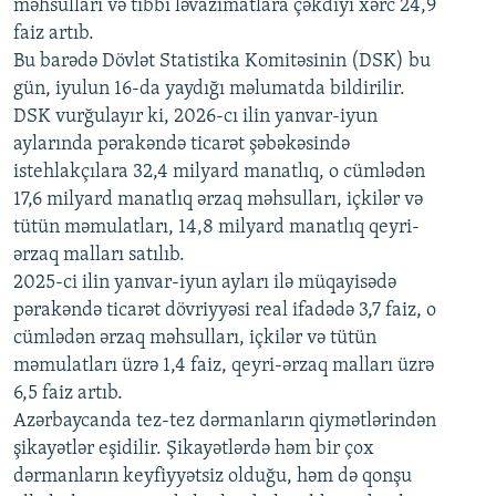
məhsulları və tibbi ləvazimatlara çəkdiyi xərc 24,9
480p
Auto
240p
360p
480p
faiz artıb.
720p
Bu barədə Dövlət Statistika Komitəsinin (DSK) bu
720p
1080p
gün, iyulun 16-da yaydığı məlumatda bildirilir.
1080p
DSK vurğulayır ki, 2026-cı ilin yanvar-iyun
aylarında pərakəndə ticarət şəbəkəsində
istehlakçılara 32,4 milyard manatlıq, o cümlədən
17,6 milyard manatlıq ərzaq məhsulları, içkilər və
tütün məmulatları, 14,8 milyard manatlıq qeyri-
ərzaq malları satılıb.
2025-ci ilin yanvar-iyun ayları ilə müqayisədə
pərakəndə ticarət dövriyyəsi real ifadədə 3,7 faiz, o
cümlədən ərzaq məhsulları, içkilər və tütün
məmulatları üzrə 1,4 faiz, qeyri-ərzaq malları üzrə
6,5 faiz artıb.
Azərbaycanda tez-tez dərmanların qiymətlərindən
şikayətlər eşidilir. Şikayətlərdə həm bir çox
dərmanların keyfiyyətsiz olduğu, həm də qonşu