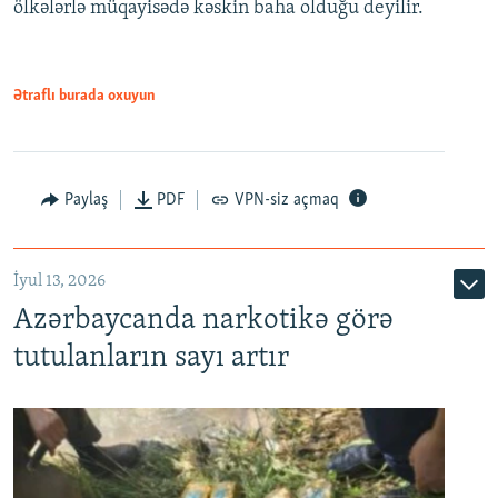
ölkələrlə müqayisədə kəskin baha olduğu deyilir.
Ətraflı burada oxuyun
Paylaş
PDF
VPN-siz açmaq
İyul 13, 2026
Azərbaycanda narkotikə görə
tutulanların sayı artır