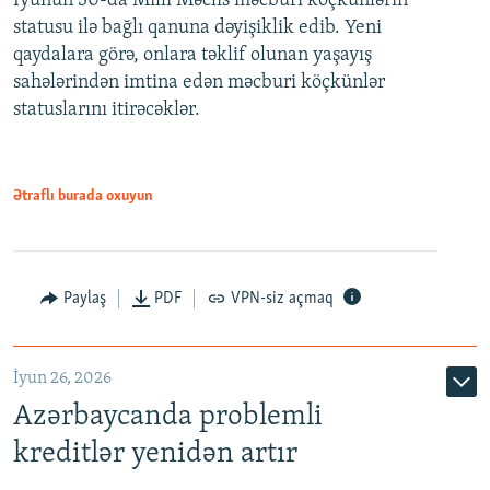
İyunun 30-da Milli Məclis məcburi köçkünlərin
statusu ilə bağlı qanuna dəyişiklik edib. Yeni
480p
qaydalara görə, onlara təklif olunan yaşayış
720p
sahələrindən imtina edən məcburi köçkünlər
statuslarını itirəcəklər.
1080p
Ətraflı burada oxuyun
Auto
240p
360p
480p
Paylaş
PDF
VPN-siz açmaq
720p
1080p
İyun 26, 2026
Azərbaycanda problemli
kreditlər yenidən artır