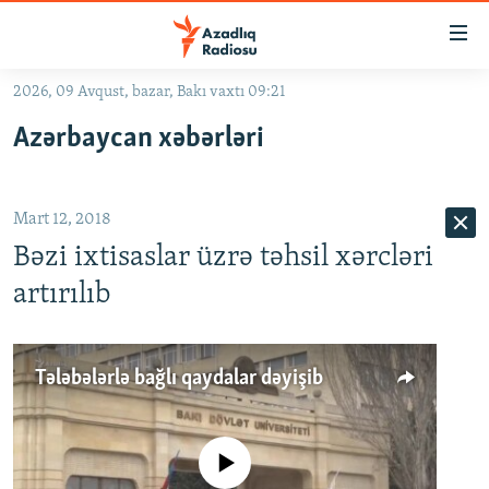
Keçid
linkləri
Əsas
2026, 09 Avqust, bazar, Bakı vaxtı 09:21
məzmuna
GÜNDƏM
Azərbaycan xəbərləri
qayıt
#İZAHLA
Əsas
KORRUPSIOMETR
naviqasiyaya
Mart 12, 2018
qayıt
#ƏSLINDƏ
Axtarışa
Bəzi ixtisaslar üzrə təhsil xərcləri
FƏRQƏ BAX
keç
artırılıb
QANUNI DOĞRU
ARAŞDIRMA
Tələbələrlə bağlı qaydalar dəyişib
MULTIMEDIA
RADIO ARXIV
VIDEO
No media source currently available
HAQQIMIZDA
FOTOQALEREYA
OXU ZALI