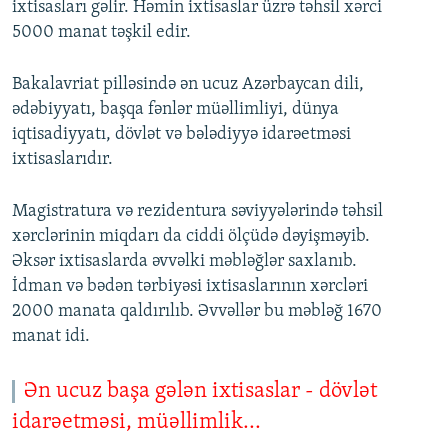
ixtisasları gəlir. Həmin ixtisaslar üzrə təhsil xərci
5000 manat təşkil edir.
Bakalavriat pilləsində ən ucuz Azərbaycan dili,
ədəbiyyatı, başqa fənlər müəllimliyi, dünya
iqtisadiyyatı, dövlət və bələdiyyə idarəetməsi
ixtisaslarıdır.
Magistratura və rezidentura səviyyələrində təhsil
xərclərinin miqdarı da ciddi ölçüdə dəyişməyib.
Əksər ixtisaslarda əvvəlki məbləğlər saxlanıb.
İdman və bədən tərbiyəsi ixtisaslarının xərcləri
2000 manata qaldırılıb. Əvvəllər bu məbləğ 1670
manat idi.
Ən ucuz başa gələn ixtisaslar - dövlət
idarəetməsi, müəllimlik...