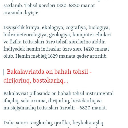
saxlanıb. Təhsil xərcləri 1320-6820 manat
arasında dəyişir.
Dəyişiklik kimya, ekologiya, coğrafiya, biologiya,
hidrometeorologiya, geologiya, kompüter elmləri
və fizika ixtisasları üzrə təhsil xərclərinə aiddir.
İndiyədək həmin ixtisaslar üzrə xərc 1420 manat
olub. Həmin məbləğ 1629 manata qədər artırılıb.
Bakalavriatda ən bahalı təhsil -
dirijorluq, bəstəkarlıq...
Bakalavriat pilləsində ən bahalı təhsil instrumental
ifaçılıq, solo oxuma, dirijorluq, bəstəkarlıq və
musiqişünaslıq ixtisasları üzrədir - 6820 manat.
Daha sonra rəngkarlıq, qrafika, heykəltəraşlıq