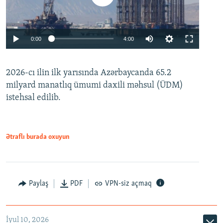
Auto
0:00
4:00
240p
2026-cı ilin ilk yarısında Azərbaycanda 65.2
360p
milyard manatlıq ümumi daxili məhsul (ÜDM)
480p
Auto
240p
360p
480p
istehsal edilib.
720p
720p
1080p
1080p
Ətraflı burada oxuyun
Paylaş
PDF
VPN-siz açmaq
İyul 10, 2026