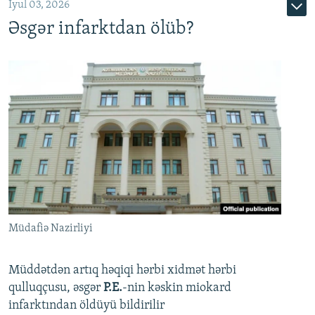
İyul 03, 2026
Əsgər infarktdan ölüb?
Müdafiə Nazirliyi
Müddətdən artıq həqiqi hərbi xidmət hərbi
qulluqçusu, əsgər
P.E.
-nin kəskin miokard
infarktından öldüyü bildirilir