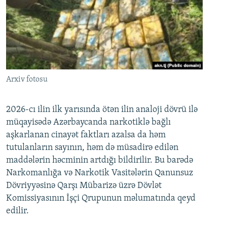
Arxiv fotosu
2026-cı ilin ilk yarısında ötən ilin analoji dövrü ilə
müqayisədə Azərbaycanda narkotiklə bağlı
aşkarlanan cinayət faktları azalsa da həm
tutulanların sayının, həm də müsadirə edilən
maddələrin həcminin artdığı bildirilir. Bu barədə
Narkomanlığa və Narkotik Vasitələrin Qanunsuz
Dövriyyəsinə Qarşı Mübarizə üzrə Dövlət
Komissiyasının İşçi Qrupunun məlumatında qeyd
edilir.