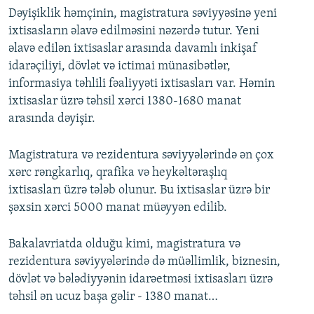
Dəyişiklik həmçinin, magistratura səviyyəsinə yeni
ixtisasların əlavə edilməsini nəzərdə tutur. Yeni
əlavə edilən ixtisaslar arasında davamlı inkişaf
idarəçiliyi, dövlət və ictimai münasibətlər,
informasiya təhlili fəaliyyəti ixtisasları var. Həmin
ixtisaslar üzrə təhsil xərci 1380-1680 manat
arasında dəyişir.
Magistratura və rezidentura səviyyələrində ən çox
xərc rəngkarlıq, qrafika və heykəltəraşlıq
ixtisasları üzrə tələb olunur. Bu ixtisaslar üzrə bir
şəxsin xərci 5000 manat müəyyən edilib.
Bakalavriatda olduğu kimi, magistratura və
rezidentura səviyyələrində də müəllimlik, biznesin,
dövlət və bələdiyyənin idarəetməsi ixtisasları üzrə
təhsil ən ucuz başa gəlir - 1380 manat…