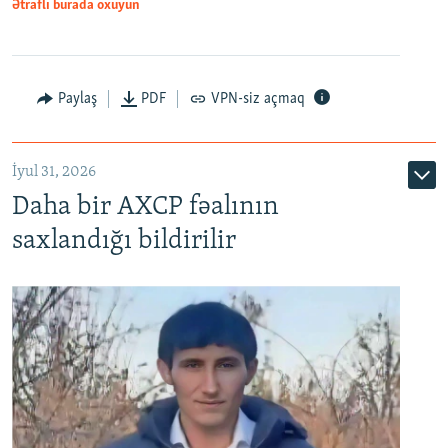
Ətraflı burada oxuyun
Paylaş
PDF
VPN-siz açmaq
İyul 31, 2026
Daha bir AXCP fəalının
saxlandığı bildirilir