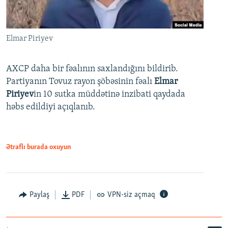
Elmar Piriyev
AXCP daha bir fəalının saxlandığını bildirib.
Partiyanın Tovuz rayon şöbəsinin fəalı
Elmar
Piriyev
in 10 sutka müddətinə inzibati qaydada
həbs edildiyi açıqlanıb.
Ətraflı burada oxuyun
Paylaş
PDF
VPN-siz açmaq