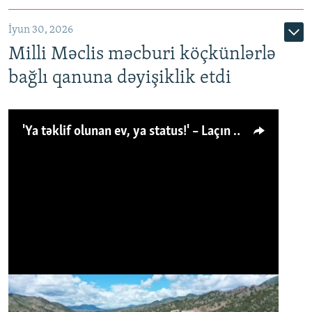
İyun 30, 2026
Milli Məclis məcburi köçkünlərlə
bağlı qanuna dəyişiklik etdi
'Ya təklif olunan ev, ya status!' – Laçın köçkünü: 'Laçından başqa heç hara!'