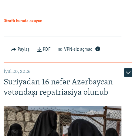
720p
1080p
Ətraflı burada oxuyun
Paylaş
PDF
VPN-siz açmaq
İyul 20, 2026
Auto
240p
360p
480p
Suriyadan 16 nəfər Azərbaycan
720p
1080p
vətəndaşı repatriasiya olunub