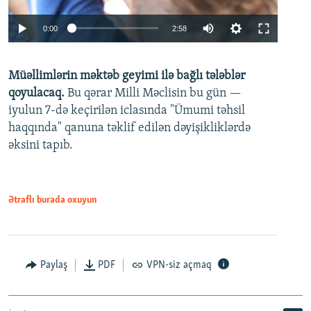
Auto
0:00
2:58
240p
Müəllimlərin məktəb geyimi ilə bağlı tələblər
360p
qoyulacaq.
Bu qərar Milli Məclisin bu gün —
480p
iyulun 7-də keçirilən iclasında "Ümumi təhsil
720p
haqqında" qanuna təklif edilən dəyişikliklərdə
əksini tapıb.
1080p
Ətraflı burada oxuyun
Auto
240p
360p
480p
Paylaş
PDF
VPN-siz açmaq
720p
1080p