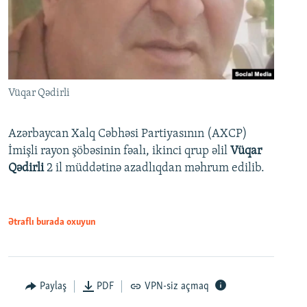
Vüqar Qədirli
Azərbaycan Xalq Cəbhəsi Partiyasının (AXCP)
İmişli rayon şöbəsinin fəalı, ikinci qrup əlil
Vüqar
Qədirli
2 il müddətinə azadlıqdan məhrum edilib.
Ətraflı burada oxuyun
Paylaş
PDF
VPN-siz açmaq