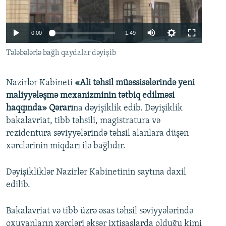
İNFOQRAFIKA
AZƏRBAYCAN ƏDƏBIYYATI KITABXANASI
MISSIYAMIZ
BIZI IZLƏ
KARIKATURA
İSLAM VƏ DEMOKRATIYA
PEŞƏ ETIKASI VƏ JURNALISTIKA STANDARTLARIMIZ
0:00
1:49
İZ - MƏDƏNIYYƏT PROQRAMI
MATERIALLARIMIZDAN ISTIFADƏ
Tələbələrlə bağlı qaydalar dəyişib
AZADLIQRADIOSU MOBIL TELEFONUNUZDA
RFE/RL-in bütün saytları
BIZIMLƏ ƏLAQƏ
Nazirlər Kabineti
«Ali təhsil müəssisələrində yeni
maliyyələşmə mexanizminin tətbiq edilməsi
XƏBƏR BÜLLETENLƏRIMIZ
haqqında» Qərarı
na dəyişiklik edib. Dəyişiklik
bakalavriat, tibb təhsili, magistratura və
rezidentura səviyyələrində təhsil alanlara düşən
xərclərinin miqdarı ilə bağlıdır.
Dəyişikliklər Nazirlər Kabinetinin saytına daxil
edilib.
Bakalavriat və tibb üzrə əsas təhsil səviyyələrində
oxuyanların xərcləri əksər ixtisaslarda olduğu kimi