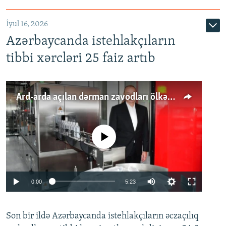
İyul 16, 2026
Azərbaycanda istehlakçıların
tibbi xərcləri 25 faiz artıb
Ard-arda açılan dərman zavodları ölkənin tələbatını ödəyirmi?
No media source currently available
Auto
0:00
5:23
240p
Son bir ildə Azərbaycanda istehlakçıların
360p
əczaçılıq