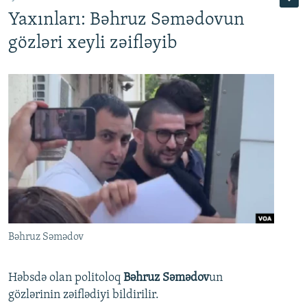
Yaxınları: Bəhruz Səmədovun
gözləri xeyli zəifləyib
Bəhruz Səmədov
Həbsdə olan politoloq
Bəhruz Səmədov
un
gözlərinin zəiflədiyi bildirilir.