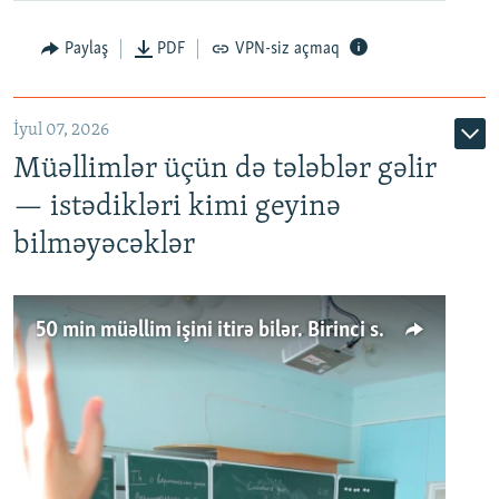
Paylaş
PDF
VPN-siz açmaq
İyul 07, 2026
Müəllimlər üçün də tələblər gəlir
— istədikləri kimi geyinə
bilməyəcəklər
50 min müəllim işini itirə bilər. Birinci sinfə gedənlər azalır