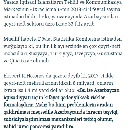
Yazıda İqtisadi İslahatların Təhlili və Kommunikasiya
Mərkəzinin «İxrac icmalı»nın 2018-ci il fevral sayına
istinadən bildirilir ki, yanvar ayında Azərbaycandan
qeyri-neft sektoru üzrə ixrac 33 faiz artıb.
Müəllif habelə, Dövlət Statistika Komitəsinə istinadən
vurğulayıb ki, bu ilin ilk ayı ərzində ən çox qeyri-neft
məhsulları Rusiyaya, Türkiyəyə, İsveçrəyə, Gürcüstana
və Çinə ixrac olunub.
Ekspert R.Həsənov da qəzetə deyib ki, 2017-ci ildə
qeyri-neft məhsullarının idxalı 8 milyard, onların
ixracı isə 1.4 milyard dollar olub: ​
«Bu isə Azərbaycan
iqtisadiyyatı üçün kifayət qədər yüksək risklər
formalaşdırır. Məhz bu kimi problemlərin aradan
qaldırılması məqsədilə Azərbaycanda ixracın təşviqi,
subsidiyalaşdırılması mexanizmləri tətbiq olunur,
vahid ixrac pəncərəsi yaradılır».