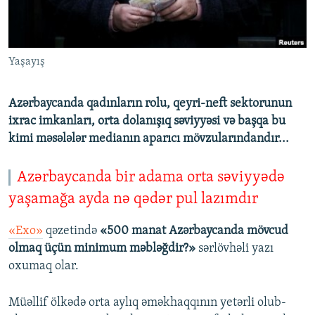
İNFOQRAFIKA
AZƏRBAYCAN ƏDƏBIYYATI KITABXANASI
MISSIYAMIZ
BIZI IZLƏ
KARIKATURA
İSLAM VƏ DEMOKRATIYA
PEŞƏ ETIKASI VƏ JURNALISTIKA STANDARTLARIMIZ
Yaşayış
İZ - MƏDƏNIYYƏT PROQRAMI
MATERIALLARIMIZDAN ISTIFADƏ
AZADLIQRADIOSU MOBIL TELEFONUNUZDA
RFE/RL-in bütün saytları
Azərbaycanda qadınların rolu, qeyri-neft sektorunun
BIZIMLƏ ƏLAQƏ
ixrac imkanları, orta dolanışıq səviyyəsi və başqa bu
kimi məsələlər medianın aparıcı mövzularındandır...
XƏBƏR BÜLLETENLƏRIMIZ
Azərbaycanda bir adama orta səviyyədə
yaşamağa ayda nə qədər pul lazımdır
«Exo»
qəzetində
«500 manat Azərbaycanda mövcud
olmaq üçün minimum məbləğdir?»
sərlövhəli yazı
oxumaq olar.
Müəllif ölkədə orta aylıq əməkhaqqının yetərli olub-