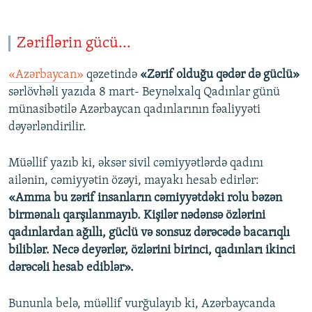
Zəriflərin gücü...
«Azərbaycan»
qəzetində
«Zərif olduğu qədər də güclü»
sərlövhəli yazıda 8 mart- Beynəlxalq Qadınlar günü
münasibətilə Azərbaycan qadınlarının fəaliyyəti
dəyərləndirilir.
Müəllif yazıb ki, əksər sivil cəmiyyətlərdə qadını
ailənin, cəmiyyətin özəyi, mayakı hesab edirlər:
«Amma bu zərif insanların cəmiyyətdəki rolu bəzən
birmənalı qarşılanmayıb. Kişilər nədənsə özlərini
qadınlardan ağıllı, güclü və sonsuz dərəcədə bacarıqlı
biliblər. Necə deyərlər, özlərini birinci, qadınları ikinci
dərəcəli hesab ediblər».
Bununla belə, müəllif vurğulayıb ki, Azərbaycanda