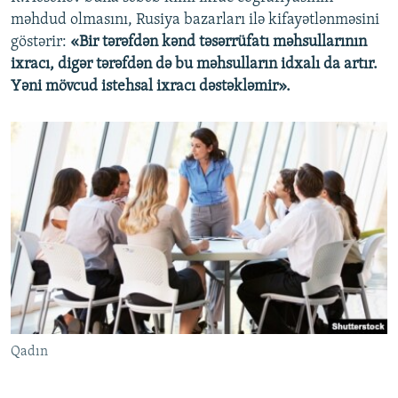
məhdud olmasını, Rusiya bazarları ilə kifayətlənməsini
göstərir:
«Bir tərəfdən kənd təsərrüfatı məhsullarının
ixracı, digər tərəfdən də bu məhsulların idxalı da artır.
Yəni mövcud istehsal ixracı dəstəkləmir».
Qadın