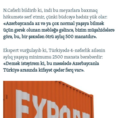
N.Cəfərli bildirib ki, indi bu meyarlara baxmaq
hökumətə sərf etmir, çünki büdcəyə hədsiz yük olar:
«Azərbaycanda az və ya çox normal yaşaya bilmək
üçün gərək olunan məbləğə gəlincə, bizim müşahidələrə
görə, bu, bir şəxsdən ötrü aylıq 500 manatdır».
Ekspert vurğulayıb ki, Türkiyədə 4-nəfərlik ailənin
aylıq yaşayış minimumu 2500 manata bərabərdir:
«Demək istəyirəm ki, bu məsələdə Azərbaycanla
Türkiyə arasında kifayət qədər fərq var».