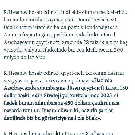
R.Həsənov hesab edir ki, indi əldə olunan nəticələri bu
baxımdan müsbət saymaq olar. Onun fikrincə, 30
faizlik artım istənilən halda pozitiv tendensiyadır.
Amma ekspertə görə, problem ondadır ki, ötən il
Azərbaycanın qeyri-neft ixracında 22 faizlik artım baş
versə də, valyuta ifadəsində bu, çox kiçik rəqəm 200
milyon dollar olub.
R.Həsənov hesab edir ki, qeyri-neft ixracının hazırkı
səviyyəsini qənaətbəxş saymaq olmaz:
«Hazırda
Azərbaycanda adambaşına düşən qeyri-neft ixracı 150
dollar təşkil edir. Strateji yol xəritələrində 2025-ci
ilədək bunun adambaşına 450 dollara çatdırılması
nəzərdə tutulur. Düşünmürəm ki, hazırkı şərtlər
daxilində biz bu göstəriciyə nail ola bilək».
R.Həsənov buna səbəb kimi ixrac coğrafiyasının