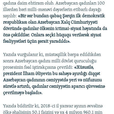
qadına daim ehtiram olub. Azərbaycan qadınları 100
illərdən bəri milli-mənəvi dəyərlərin etibarlı dayağı
sayılıb:
«Bir əsr bundan qabaq Şərqin ilk demokratik
respublikası olan Azərbaycan Xalq Cümhuriyyəti
dövründə qadınlar ölkənin ictimai-siyasi həyatında da
önə çəkildilər. Onlara seçki hüququ verilərək siyasi
fəaliyyətləri üçün şərait yaradıldı».
Yazıda vurğulanır ki, müstəqillik bərpa edildikdən
sonra Azərbaycan qadını milli dövlət quruculuğu
prosesinin fəal iştirakçısına çevrildi:
«Xüsusilə,
prezident İlham Əliyevin bu sahəyə ayırdığı diqqət
Azərbaycan qadınının cəmiyyətdə yeri və nüfuzunu
sürətlə artırdı, qadınlar cəmiyyətin aparıcı qüvvəsinə
çevrilməyə başladı».
Yazıda bildirilir ki, 2018-ci il yanvar ayının əvvəlinə
ölkə əhalisinin 50.1 faizini və ya 4 milyon 960.1 min