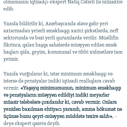
olmamasını iqtisadçı-ekspert Natiq Cəfərli ilə müzakirə
edib.
Yazıda bildirilir ki, Azərbaycanda əlavə gəlir yeri
axtarmadan yetərli əməkhaqqı xarici şirkətlərdə, neft
sektorunda və bəzi yerli qurumlarda verilir. Müəllifin
fikrincə, qalan başqa sahələrdə müəyyən edilən əmək
haqları qida, geyim, kommunal və tibbi xidmətlərə tam
yetmir.
Yazıda vurğulanır ki, istər minimum əməkhaqqı və
istərsə də pensiyalar indiki iqtisadi reallıqlara cavab
vermir.
«Yaşayış minimumunun, minimum əməkhaqqı
və pensiyaların müəyyən edildiyi indiki meyarlar
müasir tələbələrə çoxdandır ki, cavab vermir. Onlara
yenidən baxılması ehtiyacı yaranıb, amma hökumət nə
üçünsə bunu qeyri-müəyyən müddətə təxirə salıb»
, -
deyə ekspert qəzetə deyib.