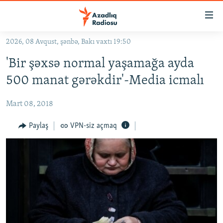
Keçid
linkləri
Əsas
2026, 08 Avqust, şənbə, Bakı vaxtı 19:50
məzmuna
GÜNDƏM
'Bir şəxsə normal yaşamağa ayda
qayıt
#İZAHLA
Əsas
500 manat gərəkdir'-Media icmalı
KORRUPSIOMETR
naviqasiyaya
qayıt
Mart 08, 2018
#ƏSLINDƏ
Axtarışa
FƏRQƏ BAX
Paylaş
VPN-siz açmaq
keç
QANUNI DOĞRU
ARAŞDIRMA
MULTIMEDIA
RADIO ARXIV
VIDEO
HAQQIMIZDA
FOTOQALEREYA
OXU ZALI