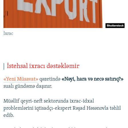
İxrac
İstehsal ixracı dəstəkləmir
«Yeni Müsavat»
qəzetində
«Nəyi, hara və necə satırıq?»
sualı gündəmə daşınır.
Müəllif qeyri-neft sektorunda ixrac-idxal
problemlərini iqtisadçı-ekspert Rəşad Həsənovla təhlil
edib.