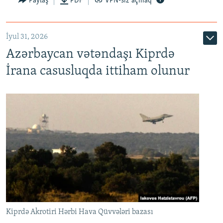
Paylaş
PDF
VPN-siz açmaq
İyul 31, 2026
Azərbaycan vətəndaşı Kiprdə
İrana casusluqda ittiham olunur
Kiprdə Akrotiri Hərbi Hava Qüvvələri bazası