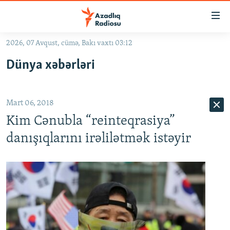
Keçid
linkləri
Əsas
2026, 07 Avqust, cümə, Bakı vaxtı 03:12
məzmuna
GÜNDƏM
Dünya xəbərləri
qayıt
#İZAHLA
Əsas
KORRUPSIOMETR
naviqasiyaya
Mart 06, 2018
qayıt
#ƏSLINDƏ
Axtarışa
Kim Cənubla “reinteqrasiya”
FƏRQƏ BAX
keç
danışıqlarını irəlilətmək istəyir
QANUNI DOĞRU
ARAŞDIRMA
MULTIMEDIA
RADIO ARXIV
VIDEO
HAQQIMIZDA
FOTOQALEREYA
OXU ZALI