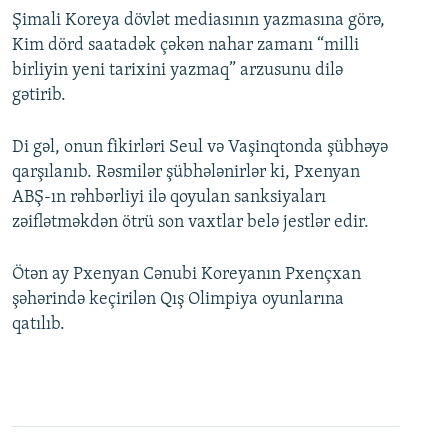
Şimali Koreya dövlət mediasının yazmasına görə,
Kim dörd saatadək çəkən nahar zamanı “milli
birliyin yeni tarixini yazmaq” arzusunu dilə
gətirib.
Di gəl, onun fikirləri Seul və Vaşinqtonda şübhəyə
qarşılanıb. Rəsmilər şübhələnirlər ki, Pxenyan
ABŞ-ın rəhbərliyi ilə qoyulan sanksiyaları
zəiflətməkdən ötrü son vaxtlar belə jestlər edir.
Ötən ay Pxenyan Cənubi Koreyanın Pxençxan
şəhərində keçirilən Qış Olimpiya oyunlarına
qatılıb.