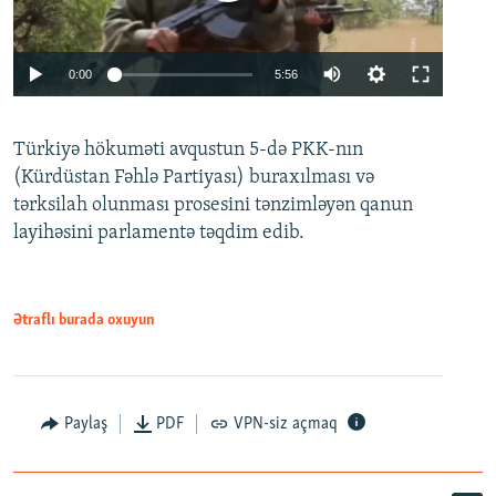
Auto
0:00
5:56
240p
Türkiyə hökuməti avqustun 5-də PKK-nın
360p
(Kürdüstan Fəhlə Partiyası) buraxılması və
480p
Auto
240p
360p
480p
tərksilah olunması prosesini tənzimləyən qanun
720p
layihəsini parlamentə təqdim edib.
720p
1080p
1080p
Ətraflı burada oxuyun
Paylaş
PDF
VPN-siz açmaq