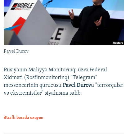
Pavel Durov
Rusiyanın Maliyyə Monitorinqi üzrə Federal
Xidməti (Rosfinmonitorinq) "Telegram"
messencerinin qurucusu
Pavel Durov
u "terrorçular
və ekstremistlər" siyahısına salıb.
Ətraflı burada oxuyun