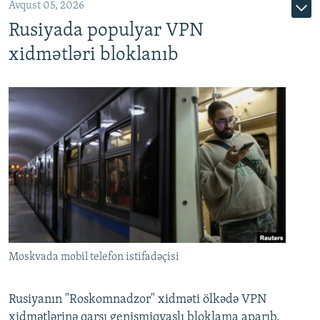
Avqust 05, 2026
Rusiyada populyar VPN
xidmətləri bloklanıb
Moskvada mobil telefon istifadəçisi
Rusiyanın "Roskomnadzor" xidməti ölkədə VPN
xidmətlərinə qarşı genişmiqyaslı bloklama aparıb.