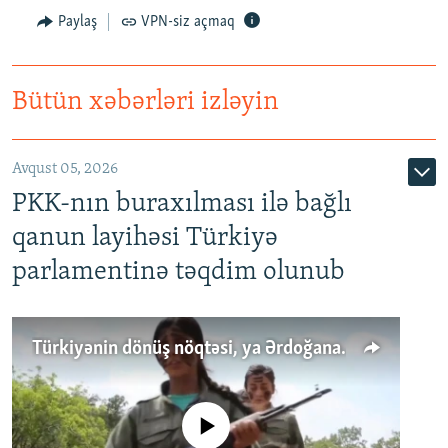
Paylaş
VPN-siz açmaq
Bütün xəbərləri izləyin
Avqust 05, 2026
PKK-nın buraxılması ilə bağlı
qanun layihəsi Türkiyə
parlamentinə təqdim olunub
Türkiyənin dönüş nöqtəsi, ya Ərdoğana üçüncü şans: PKK ilə qəfil barışıq nə deməkdir?
No media source currently available