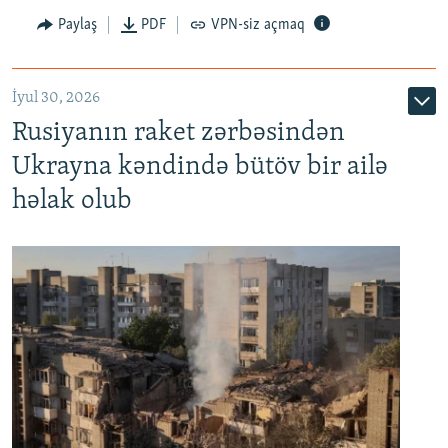
Paylaş
PDF
VPN-siz açmaq
İyul 30, 2026
Rusiyanın raket zərbəsindən
Ukrayna kəndində bütöv bir ailə
həlak olub