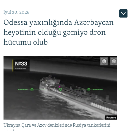
İyul 30, 2026
Odessa yaxınlığında Azərbaycan
heyətinin olduğu gəmiyə dron
hücumu olub
Ukrayna Qara və Azov dənizlərində Rusiya tankerlərini