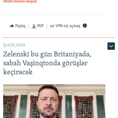
Ətraflı burada oxuyun
Paylaş
PDF
VPN-siz açmaq
İyul 27, 2026
Zelenski bu gün Britaniyada,
sabah Vaşinqtonda görüşlər
keçirəcək