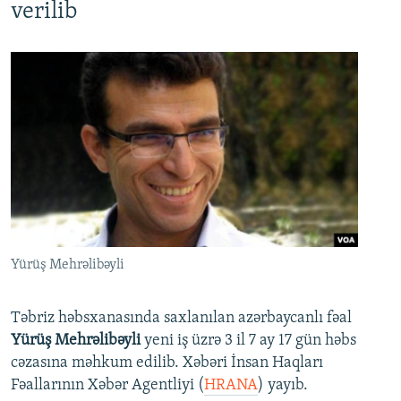
verilib
Yürüş Mehrəlibəyli
Təbriz həbsxanasında saxlanılan azərbaycanlı fəal
Yürüş Mehrəlibəyli
yeni iş üzrə 3 il 7 ay 17 gün həbs
cəzasına məhkum edilib. Xəbəri İnsan Haqları
Fəallarının Xəbər Agentliyi (
HRANA
) yayıb.