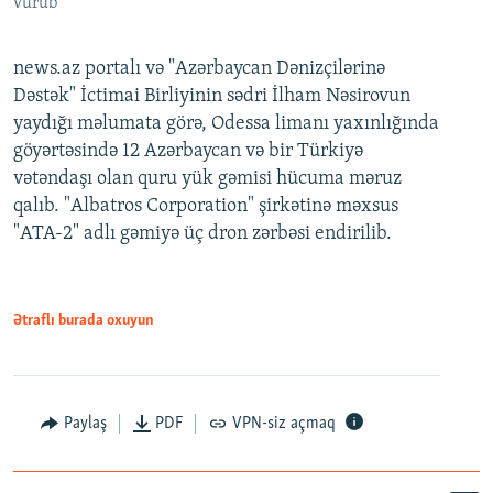
vurub
news.az portalı və "Azərbaycan Dənizçilərinə
Dəstək" İctimai Birliyinin sədri İlham Nəsirovun
yaydığı məlumata görə, Odessa limanı yaxınlığında
göyərtəsində 12 Azərbaycan və bir Türkiyə
vətəndaşı olan quru yük gəmisi hücuma məruz
qalıb. "Albatros Corporation" şirkətinə məxsus
"ATA-2" adlı gəmiyə üç dron zərbəsi endirilib.
Ətraflı burada oxuyun
Paylaş
PDF
VPN-siz açmaq