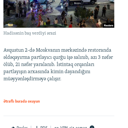
Hadisənin baş verdiyi ərazi
Avqustun 2-də Moskvanın mərkəzində restoranda
əldəqayırma partlayıcı qurğu işə salınıb, azı 3 nəfər
ölüb, 21 nəfər yaralanıb. İstintaq orqanları
partlayışın arxasında kimin dayandığını
müəyyənləşdirməyə çalışır.
Ətraflı burada oxuyun