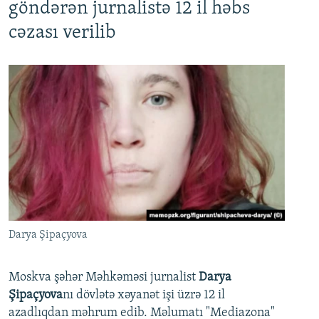
göndərən jurnalistə 12 il həbs
cəzası verilib
Darya Şipaçyova
Moskva şəhər Məhkəməsi jurnalist
Darya
Şipaçyova
nı dövlətə xəyanət işi üzrə 12 il
azadlıqdan məhrum edib. Məlumatı "Mediazona"