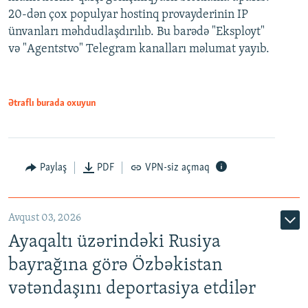
20-dən çox populyar hostinq provayderinin IP
ünvanları məhdudlaşdırılıb. Bu barədə "Eksployt"
və "Agentstvo" Telegram kanalları məlumat yayıb.
Ətraflı burada oxuyun
Paylaş
PDF
VPN-siz açmaq
Avqust 03, 2026
Ayaqaltı üzərindəki Rusiya
bayrağına görə Özbəkistan
vətəndaşını deportasiya etdilər