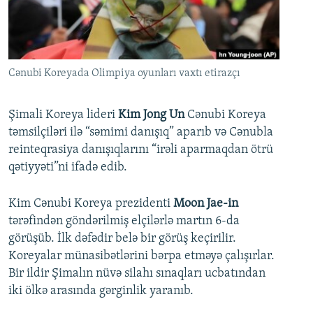
İNFOQRAFIKA
AZƏRBAYCAN ƏDƏBIYYATI KITABXANASI
MISSIYAMIZ
BIZI IZLƏ
KARIKATURA
İSLAM VƏ DEMOKRATIYA
PEŞƏ ETIKASI VƏ JURNALISTIKA STANDARTLARIMIZ
İZ - MƏDƏNIYYƏT PROQRAMI
MATERIALLARIMIZDAN ISTIFADƏ
Cənubi Koreyada Olimpiya oyunları vaxtı etirazçı
AZADLIQRADIOSU MOBIL TELEFONUNUZDA
RFE/RL-in bütün saytları
BIZIMLƏ ƏLAQƏ
Şimali Koreya lideri
Kim Jong Un
Cənubi Koreya
təmsilçiləri ilə “səmimi danışıq” aparıb və Cənubla
XƏBƏR BÜLLETENLƏRIMIZ
reinteqrasiya danışıqlarını “irəli aparmaqdan ötrü
qətiyyəti”ni ifadə edib.
Kim Cənubi Koreya prezidenti
Moon Jae-in
tərəfindən göndərilmiş elçilərlə martın 6-da
görüşüb. İlk dəfədir belə bir görüş keçirilir.
Koreyalar münasibətlərini bərpa etməyə çalışırlar.
Bir ildir Şimalın nüvə silahı sınaqları ucbatından
iki ölkə arasında gərginlik yaranıb.