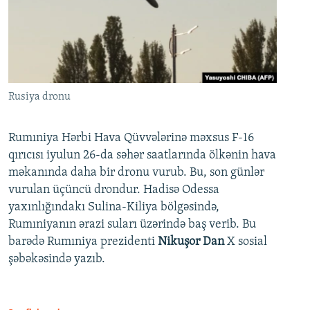
Rusiya dronu
Rumıniya Hərbi Hava Qüvvələrinə məxsus F-16
qırıcısı iyulun 26-da səhər saatlarında ölkənin hava
məkanında daha bir dronu vurub. Bu, son günlər
vurulan üçüncü drondur. Hadisə Odessa
yaxınlığındakı Sulina-Kiliya bölgəsində,
Rumıniyanın ərazi suları üzərində baş verib. Bu
barədə Rumıniya prezidenti
Nikuşor Dan
X sosial
şəbəkəsində yazıb.