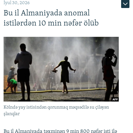
İyul 30, 2026
Bu il Almaniyada anomal
istilərdən 10 min nəfər ölüb
Kölndə yay istisindən qorunmaq məqsədilə su çiləyən
şlanqlar
Bu il Almaniyada təxminən 9 min 800 nəfər isti ilə