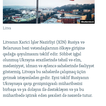
Litva
Litvanın Xarici İşlər Nazirliyi (XİN) Rusiya və
Belarusun bəzi vətəndaşlarının ölkəyə girişinə
qadağa qoyulmasını təklif edir. Söhbət işğal
olunmuş Ukrayna ərazilərində təhsil və elm,
mədəniyyət, idman və əyləncə sahələrində fəaliyyət
göstərmiş, Litvaya bu sahələrdə çalışmaq üçün
getmək istəyənlədən gedir. Eyni təklif Rusiyanın
Ukraynaya qarşı genişmiqyaslı müharibəsini
birbaşa və ya dolayısı ilə dəstəkləyən və ya bu
müharibədə iştirak edən şəxsləri də nəzərdə tutur.