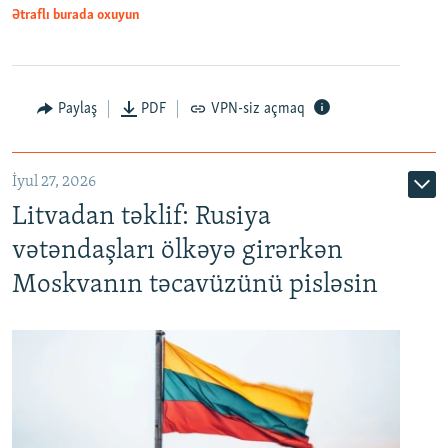
Ətraflı burada oxuyun
Paylaş
PDF
VPN-siz açmaq
İyul 27, 2026
Litvadan təklif: Rusiya
vətəndaşları ölkəyə girərkən
Moskvanın təcavüzünü pisləsin