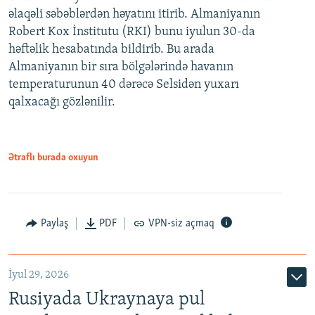
əlaqəli səbəblərdən həyatını itirib. Almaniyanın
Robert Kox İnstitutu (RKI) bunu iyulun 30-da
həftəlik hesabatında bildirib. Bu arada
Almaniyanın bir sıra bölgələrində havanın
temperaturunun 40 dərəcə Selsidən yuxarı
qalxacağı gözlənilir.
Ətraflı burada oxuyun
Paylaş
PDF
VPN-siz açmaq
İyul 29, 2026
Rusiyada Ukraynaya pul