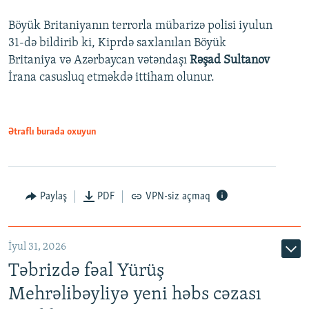
Böyük Britaniyanın terrorla mübarizə polisi iyulun
31-də bildirib ki, Kiprdə saxlanılan Böyük
Britaniya və Azərbaycan vətəndaşı
Rəşad Sultanov
İrana casusluq etməkdə ittiham olunur.
Ətraflı burada oxuyun
Paylaş
PDF
VPN-siz açmaq
İyul 31, 2026
Təbrizdə fəal Yürüş
Mehrəlibəyliyə yeni həbs cəzası