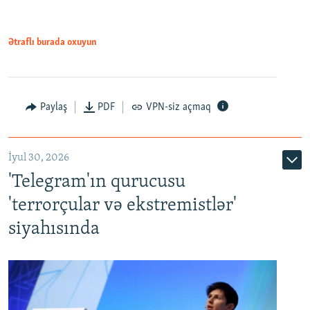
Ətraflı burada oxuyun
Paylaş
PDF
VPN-siz açmaq
İyul 30, 2026
'Telegram'ın qurucusu
'terrorçular və ekstremistlər'
siyahısında