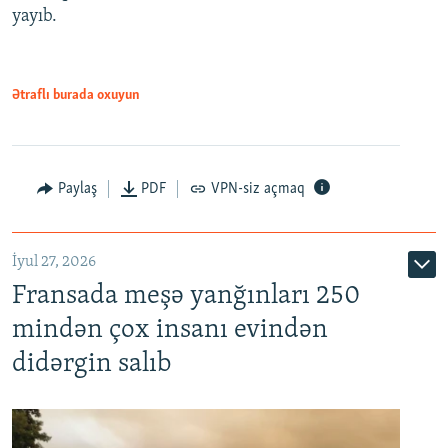
yayıb.
Ətraflı burada oxuyun
Paylaş
PDF
VPN-siz açmaq
İyul 27, 2026
Fransada meşə yanğınları 250
mindən çox insanı evindən
didərgin salıb