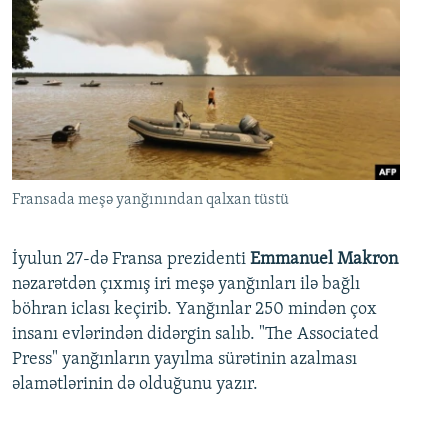
Fransada meşə yanğınından qalxan tüstü
İyulun 27-də Fransa prezidenti
Emmanuel Makron
nəzarətdən çıxmış iri meşə yanğınları ilə bağlı
böhran iclası keçirib. Yanğınlar 250 mindən çox
insanı evlərindən didərgin salıb. "The Associated
Press" yanğınların yayılma sürətinin azalması
əlamətlərinin də olduğunu yazır.