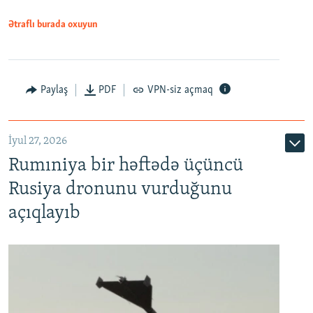
Ətraflı burada oxuyun
Paylaş
PDF
VPN-siz açmaq
İyul 27, 2026
Rumıniya bir həftədə üçüncü
Rusiya dronunu vurduğunu
açıqlayıb