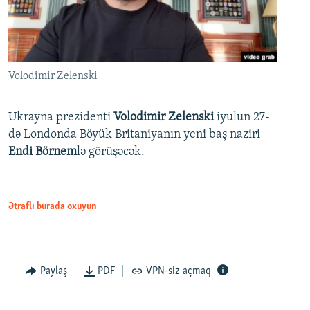
Volodimir Zelenski
Ukrayna prezidenti
Volodimir Zelenski
iyulun 27-
də Londonda Böyük Britaniyanın yeni baş naziri
Endi Börnem
lə görüşəcək.
Ətraflı burada oxuyun
Paylaş
PDF
VPN-siz açmaq