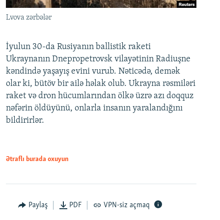
Lvova zərbələr
İyulun 30-da Rusiyanın ballistik raketi
Ukraynanın Dnepropetrovsk vilayətinin Radiuşne
kəndində yaşayış evini vurub. Nəticədə, demək
olar ki, bütöv bir ailə həlak olub. Ukrayna rəsmiləri
raket və dron hücumlarından ölkə üzrə azı doqquz
nəfərin öldüyünü, onlarla insanın yaralandığını
bildirirlər.
Ətraflı burada oxuyun
Paylaş
PDF
VPN-siz açmaq