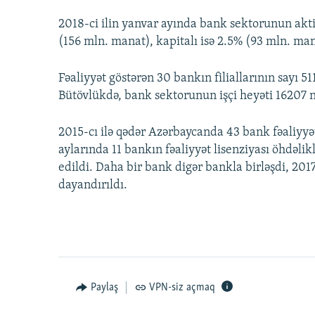
2018-ci ilin yanvar ayında bank sektorunun akti
(156 mln. manat), kapitalı isə 2.5% (93 mln. man
Fəaliyyət göstərən 30 bankın filiallarının sayı 51
Bütövlükdə, bank sektorunun işçi heyəti 16207 n
2015-cı ilə qədər Azərbaycanda 43 bank fəaliyyət
aylarında 11 bankın fəaliyyət lisenziyası öhdəlik
edildi. Daha bir bank digər bankla birləşdi, 201
dayandırıldı.
Paylaş
VPN-siz açmaq