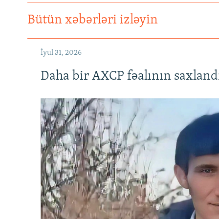
Bütün xəbərləri izləyin
İyul 31, 2026
Daha bir AXCP fəalının saxlandığ