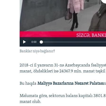
İNFOQRAFIKA
AZƏRBAYCAN ƏDƏBIYYATI KITABXANASI
MISSIYAMIZ
KARIKATURA
İSLAM VƏ DEMOKRATIYA
PEŞƏ ETIKASI VƏ JURNALISTIKA
STANDARTLARIMIZ
İZ - MƏDƏNIYYƏT PROQRAMI
MATERIALLARIMIZDAN ISTIFADƏ
AZADLIQRADIOSU MOBIL TELEFONUNUZDA
BIZIMLƏ ƏLAQƏ
0:00
XƏBƏR BÜLLETENLƏRIMIZ
Banklar niyə bağlanır?
2018-ci il yanvarın 31-nə Azərbaycanda fəaliyyət
manat, öhdəlikləri isə 24367.9 mln. manat təşkil
Bu haqda
Maliyyə Bazarlarına Nəzarət Palatası
n
Məlumata görə, sektorun balans kapitalı 3801.8 
manat olub.