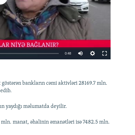
0:48
EMBED
PAYLAŞ
 göstərən bankların cəmi aktivləri 28169.7 mln.
 edib.
ın yaydığı məlumatda deyilir.
mln. manat, əhalinin əmanətləri isə 7482.5 mln.