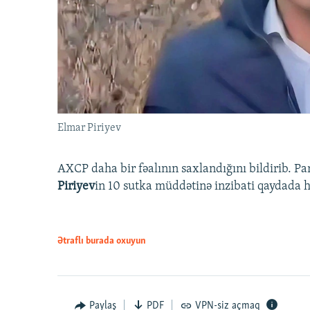
Elmar Piriyev
AXCP daha bir fəalının saxlandığını bildirib. Pa
Piriyev
in 10 sutka müddətinə inzibati qaydada hə
Ətraflı burada oxuyun
Paylaş
PDF
VPN-siz açmaq