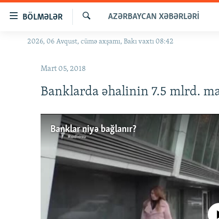
Keçid
AZƏRBAYCAN XƏBƏRLƏRI
BÖLMƏLƏR
linkləri
Axtar
Əsas
2026, 06 Avqust, cümə axşamı, Bakı vaxtı 08:42
GÜNDƏM
məzmuna
#İZAHLA
qayıt
Mart 05, 2018
Əsas
KORRUPSIOMETR
naviqasiyaya
Banklarda əhalinin 7.5 mlrd. ma
#ƏSLINDƏ
qayıt
Axtarışa
FƏRQƏ BAX
keç
Banklar niyə bağlanır?
QANUNI DOĞRU
ARAŞDIRMA
MULTIMEDIA
RADIO ARXIV
VIDEO
HAQQIMIZDA
FOTOQALEREYA
OXU ZALI
No media source 