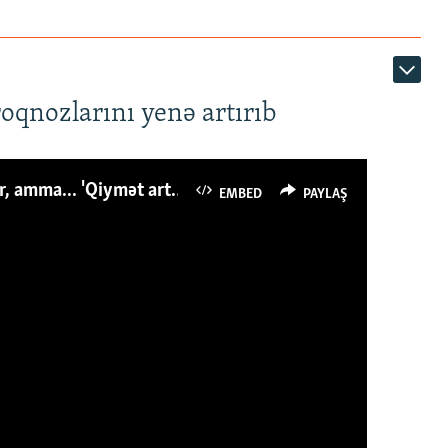
roqnozlarını yenə artırıb
Azərbaycanlı avropalıdan iki dəfə az ət yeyir, amma... 'Qiymət artımı qaçılmazdır'
EMBED
PAYLAŞ