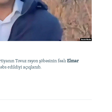
rtiyanın Tovuz rayon şöbəsinin fəalı
Elmar
bs edildiyi açıqlanıb.