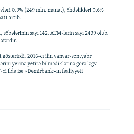
vləri 0.9% (249 mln. manat), öhdəlikləri 0.6%
at) artıb.
1, şöbələrinin sayı 142, ATM-lərin sayı 2439 olub.
əfərdir.
 göstərirdi. 2016-cı ilin yanvar-sentyabr
lərini yerinə yetirə bilmədiklərinə görə ləğv
7-ci ildə isə «Dəmirbank»ın fəaliyyəti