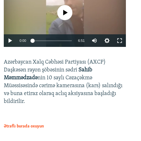
No media source currently available
Auto
0:00
6:51
240p
Azərbaycan Xalq Cəbhəsi Partiyası (AXCP)
360p
Daşkəsən rayon şöbəsinin sədri
Sahib
480p
Auto
240p
360p
480p
Məmmədzadə
nin 10 saylı Cəzaçəkmə
720p
Müəssisəsində cərimə kamerasına (kars) salındığı
720p
1080p
və buna etiraz olaraq aclıq aksiyasına başladığı
1080p
bildirilir.
Ətraflı burada oxuyun