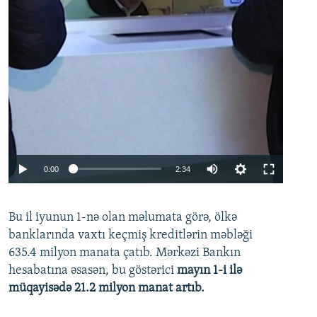
Auto
0:00
2:34
240p
Bu il iyunun 1-nə olan məlumata görə, ölkə
360p
banklarında vaxtı keçmiş kreditlərin məbləği
480p
635.4 milyon manata çatıb. Mərkəzi Bankın
720p
hesabatına əsasən, bu göstərici
mayın 1-i ilə
müqayisədə 21.2 milyon manat artıb.
1080p