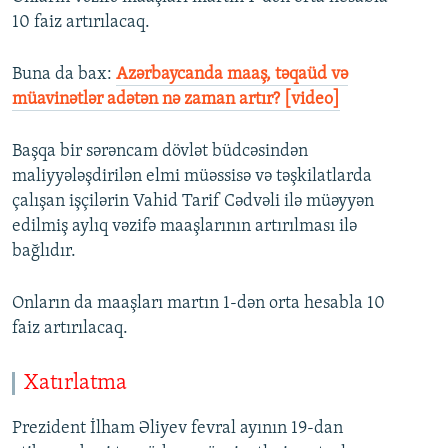
10 faiz artırılacaq.
Buna da bax:
Azərbaycanda maaş, təqaüd və
müavinətlər adətən nə zaman artır? [video]
Başqa bir sərəncam dövlət büdcəsindən
maliyyələşdirilən elmi müəssisə və təşkilatlarda
çalışan işçilərin Vahid Tarif Cədvəli ilə müəyyən
edilmiş aylıq vəzifə maaşlarının artırılması ilə
bağlıdır.
Onların da maaşları martın 1-dən orta hesabla 10
faiz artırılacaq.
Xatırlatma
Prezident İlham Əliyev fevral ayının 19-dan