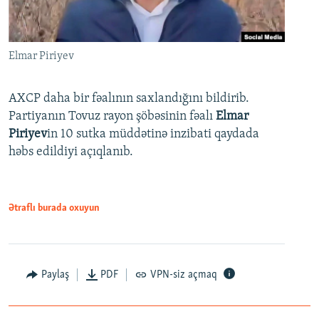
Elmar Piriyev
AXCP daha bir fəalının saxlandığını bildirib.
Partiyanın Tovuz rayon şöbəsinin fəalı
Elmar
Piriyev
in 10 sutka müddətinə inzibati qaydada
həbs edildiyi açıqlanıb.
Ətraflı burada oxuyun
Paylaş
PDF
VPN-siz açmaq