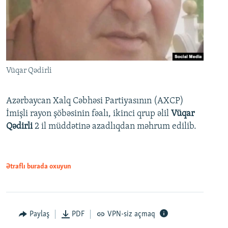
Vüqar Qədirli
Azərbaycan Xalq Cəbhəsi Partiyasının (AXCP)
İmişli rayon şöbəsinin fəalı, ikinci qrup əlil
Vüqar
Qədirli
2 il müddətinə azadlıqdan məhrum edilib.
Ətraflı burada oxuyun
Paylaş
PDF
VPN-siz açmaq