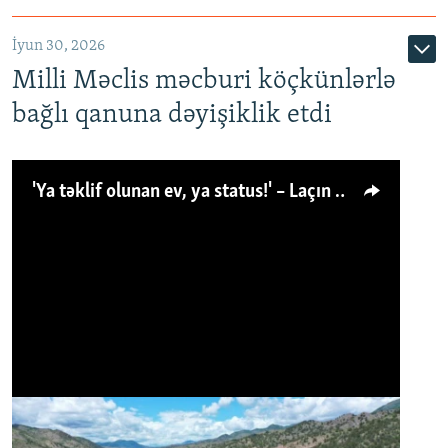
İyun 30, 2026
Milli Məclis məcburi köçkünlərlə
bağlı qanuna dəyişiklik etdi
'Ya təklif olunan ev, ya status!' – Laçın köçkünü: 'Laçından başqa heç hara!'