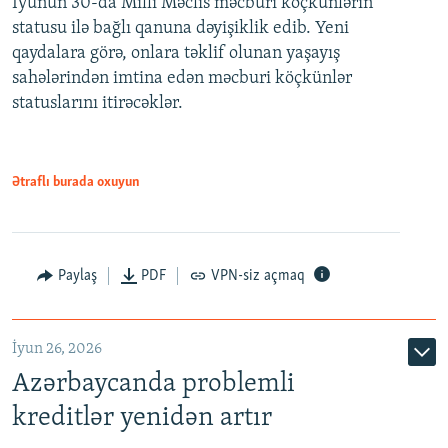
İyunun 30-da Milli Məclis məcburi köçkünlərin
360p
statusu ilə bağlı qanuna dəyişiklik edib. Yeni
480p
qaydalara görə, onlara təklif olunan yaşayış
720p
sahələrindən imtina edən məcburi köçkünlər
statuslarını itirəcəklər.
1080p
Ətraflı burada oxuyun
Auto
240p
360p
480p
Paylaş
PDF
VPN-siz açmaq
720p
1080p
İyun 26, 2026
Azərbaycanda problemli
kreditlər yenidən artır