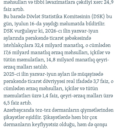
məhsulları və tibbi ləvazimatlara çəkdiyi xərc 24,9
480p
Auto
240p
360p
480p
faiz artıb.
720p
Bu barədə Dövlət Statistika Komitəsinin (DSK) bu
720p
1080p
gün, iyulun 16-da yaydığı məlumatda bildirilir.
1080p
DSK vurğulayır ki, 2026-cı ilin yanvar-iyun
aylarında pərakəndə ticarət şəbəkəsində
istehlakçılara 32,4 milyard manatlıq, o cümlədən
17,6 milyard manatlıq ərzaq məhsulları, içkilər və
tütün məmulatları, 14,8 milyard manatlıq qeyri-
ərzaq malları satılıb.
2025-ci ilin yanvar-iyun ayları ilə müqayisədə
pərakəndə ticarət dövriyyəsi real ifadədə 3,7 faiz, o
cümlədən ərzaq məhsulları, içkilər və tütün
məmulatları üzrə 1,4 faiz, qeyri-ərzaq malları üzrə
6,5 faiz artıb.
Azərbaycanda tez-tez dərmanların qiymətlərindən
şikayətlər eşidilir. Şikayətlərdə həm bir çox
dərmanların keyfiyyətsiz olduğu, həm də qonşu