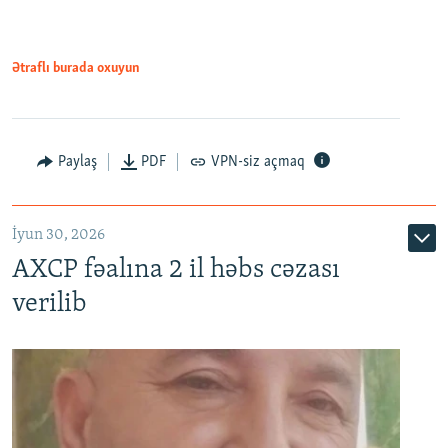
Ətraflı burada oxuyun
Paylaş
PDF
VPN-siz açmaq
İyun 30, 2026
AXCP fəalına 2 il həbs cəzası
verilib