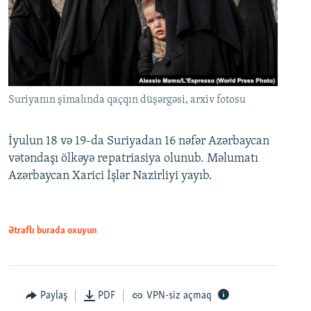
Suriyanın şimalında qaçqın düşərgəsi, arxiv fotosu
İyulun 18 və 19-da Suriyadan 16 nəfər Azərbaycan
vətəndaşı ölkəyə repatriasiya olunub. Məlumatı
Azərbaycan Xarici İşlər Nazirliyi yayıb.
Ətraflı burada oxuyun
Paylaş
PDF
VPN-siz açmaq