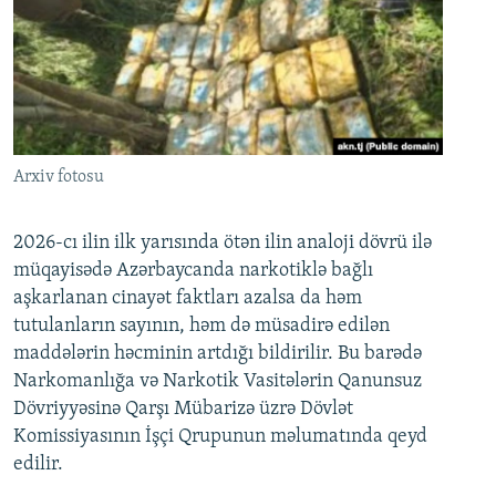
Arxiv fotosu
2026-cı ilin ilk yarısında ötən ilin analoji dövrü ilə
müqayisədə Azərbaycanda narkotiklə bağlı
aşkarlanan cinayət faktları azalsa da həm
tutulanların sayının, həm də müsadirə edilən
maddələrin həcminin artdığı bildirilir. Bu barədə
Narkomanlığa və Narkotik Vasitələrin Qanunsuz
Dövriyyəsinə Qarşı Mübarizə üzrə Dövlət
Komissiyasının İşçi Qrupunun məlumatında qeyd
edilir.