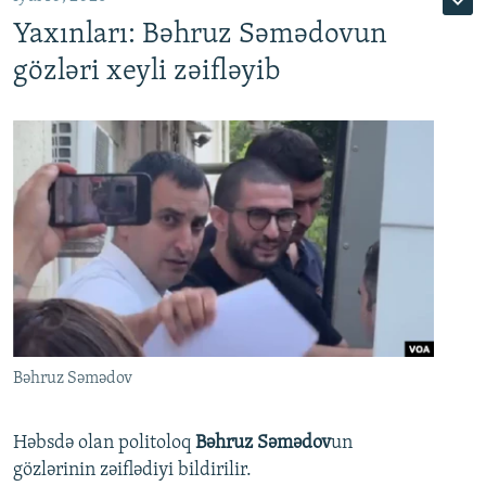
Yaxınları: Bəhruz Səmədovun
gözləri xeyli zəifləyib
Bəhruz Səmədov
Həbsdə olan politoloq
Bəhruz Səmədov
un
gözlərinin zəiflədiyi bildirilir.