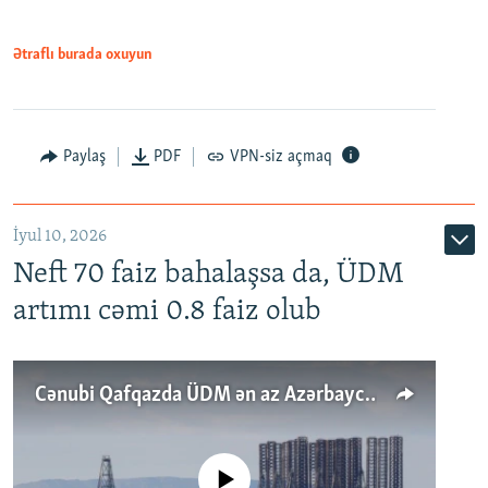
Ətraflı burada oxuyun
Paylaş
PDF
VPN-siz açmaq
İyul 10, 2026
Neft 70 faiz bahalaşsa da, ÜDM
artımı cəmi 0.8 faiz olub
Cənubi Qafqazda ÜDM ən az Azərbaycanda artır: Qonşuları niyə Bakını qabaqlaya bilir?
No media source currently available