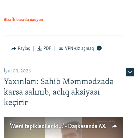
Ətraflı burada oxuyun
Paylaş
PDF
VPN-siz açmaq
İyul 09, 2026
Yaxınları: Sahib Məmmədzadə
karsa salınıb, aclıq aksiyası
keçirir
'Məni təpiklədilər ki...' - Daşkəsəndə AXCP fəalının yaxınları onun həbsinə etiraz edirlər