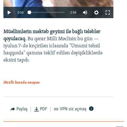
Auto
0:00
2:58
240p
Müəllimlərin məktəb geyimi ilə bağlı tələblər
360p
qoyulacaq.
Bu qərar Milli Məclisin bu gün —
480p
iyulun 7-də keçirilən iclasında "Ümumi təhsil
720p
haqqında" qanuna təklif edilən dəyişikliklərdə
əksini tapıb.
1080p
Ətraflı burada oxuyun
Auto
240p
360p
480p
Paylaş
PDF
VPN-siz açmaq
720p
1080p