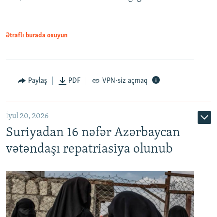
480p
720p
1080p
Ətraflı burada oxuyun
Paylaş
PDF
VPN-siz açmaq
İyul 20, 2026
Auto
240p
360p
480p
Suriyadan 16 nəfər Azərbaycan
720p
1080p
vətəndaşı repatriasiya olunub