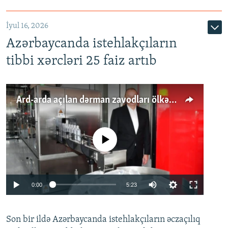
İyul 16, 2026
Azərbaycanda istehlakçıların
tibbi xərcləri 25 faiz artıb
Ard-arda açılan dərman zavodları ölkənin tələbatını ödəyirmi?
No media source currently available
Auto
0:00
5:23
240p
Son bir ildə Azərbaycanda istehlakçıların
360p
əczaçılıq