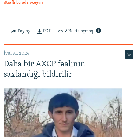
Ətraflı burada oxuyun
Paylaş
PDF
VPN-siz açmaq
İyul 31, 2026
Daha bir AXCP fəalının
saxlandığı bildirilir