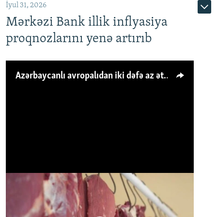
İyul 31, 2026
Mərkəzi Bank illik inflyasiya
proqnozlarını yenə artırıb
Azərbaycanlı avropalıdan iki dəfə az ət yeyir, amma... 'Qiymət artımı qaçılmazdır'