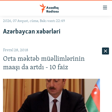
Keçid
linkləri
Əsas
2026, 07 Avqust, cümə, Bakı vaxtı 22:49
məzmuna
GÜNDƏM
Azərbaycan xəbərləri
qayıt
#İZAHLA
Əsas
KORRUPSIOMETR
naviqasiyaya
Fevral 28, 2018
qayıt
#ƏSLINDƏ
Axtarışa
Orta məktəb müəllimlərinin
FƏRQƏ BAX
keç
maaşı da artdı - 10 faiz
QANUNI DOĞRU
ARAŞDIRMA
MULTIMEDIA
RADIO ARXIV
VIDEO
HAQQIMIZDA
FOTOQALEREYA
OXU ZALI