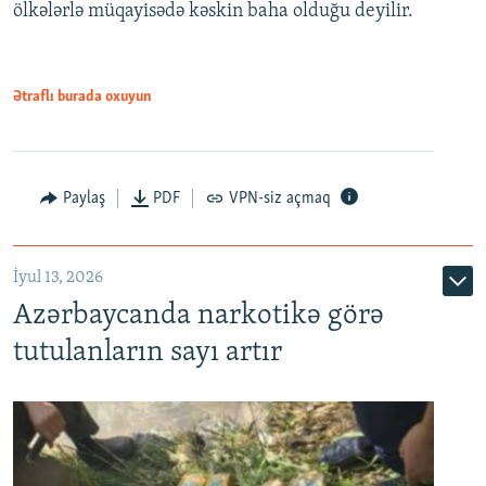
ölkələrlə müqayisədə kəskin baha olduğu deyilir.
Ətraflı burada oxuyun
Paylaş
PDF
VPN-siz açmaq
İyul 13, 2026
Azərbaycanda narkotikə görə
tutulanların sayı artır