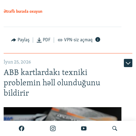
Ətraflı burada oxuyun
Auto
240p
360p
480p
Paylaş
PDF
VPN-siz açmaq
720p
1080p
İyun 25, 2026
ABB kartlardakı texniki
problemin həll olunduğunu
bildirir