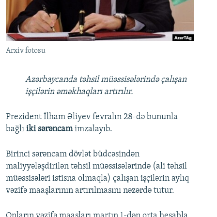
İNFOQRAFIKA
AZƏRBAYCAN ƏDƏBIYYATI KITABXANASI
MISSIYAMIZ
BIZI IZLƏ
KARIKATURA
İSLAM VƏ DEMOKRATIYA
PEŞƏ ETIKASI VƏ JURNALISTIKA STANDARTLARIMIZ
İZ - MƏDƏNIYYƏT PROQRAMI
MATERIALLARIMIZDAN ISTIFADƏ
Arxiv fotosu
AZADLIQRADIOSU MOBIL TELEFONUNUZDA
RFE/RL-in bütün saytları
BIZIMLƏ ƏLAQƏ
Azərbaycanda təhsil müəssisələrində çalışan
işçilərin əməkhaqları artırılır.
XƏBƏR BÜLLETENLƏRIMIZ
Prezident İlham Əliyev fevralın 28-də bununla
bağlı
iki sərəncam
imzalayıb.
Birinci sərəncam dövlət büdcəsindən
maliyyələşdirilən təhsil müəssisələrində (ali təhsil
müəssisələri istisna olmaqla) çalışan işçilərin aylıq
vəzifə maaşlarının artırılmasını nəzərdə tutur.
Onların vəzifə maaşları martın 1-dən orta hesabla