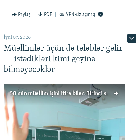
Paylaş
PDF
VPN-siz açmaq
İyul 07, 2026
Müəllimlər üçün də tələblər gəlir
— istədikləri kimi geyinə
bilməyəcəklər
50 min müəllim işini itirə bilər. Birinci sinfə gedənlər azalır