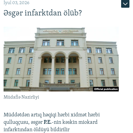
İyul 03, 2026
Əsgər infarktdan ölüb?
Müdafiə Nazirliyi
Müddətdən artıq həqiqi hərbi xidmət hərbi
qulluqçusu, əsgər
P.E.
-nin kəskin miokard
infarktından öldüyü bildirilir