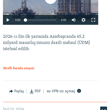
Auto
0:00
4:00
240p
2026-cı ilin ilk yarısında Azərbaycanda 65.2
360p
milyard manatlıq ümumi daxili məhsul (ÜDM)
480p
Auto
240p
360p
480p
istehsal edilib.
720p
720p
1080p
1080p
Ətraflı burada oxuyun
Paylaş
PDF
VPN-siz açmaq
İyul 10, 2026