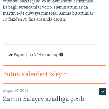
etibarən bəzi təqaüd və müavinətlərin artırılması
ilə bağlı sərəncamlar verib. Həmin artımlar da
martın 1-də qüvvəyə minəcək. Amma bu artımlar
10 faizdən 70 faiz arasında dəyişir.
Paylaş
VPN-siz açmaq
Bütün xəbərləri izləyin
Avqust 07, 2026
Zamin Salayev azadlığa çıxıb