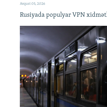
Avqust 05, 2026
Rusiyada populyar VPN xidmətl