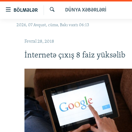
Keçid
DÜNYA XƏBƏRLƏRI
BÖLMƏLƏR
linkləri
Axtar
Əsas
2026, 07 Avqust, cümə, Bakı vaxtı 06:13
GÜNDƏM
məzmuna
#İZAHLA
qayıt
Fevral 28, 2018
Əsas
KORRUPSIOMETR
naviqasiyaya
İnternetə çıxış 8 faiz yüksəlib
#ƏSLINDƏ
qayıt
Axtarışa
FƏRQƏ BAX
keç
QANUNI DOĞRU
ARAŞDIRMA
MULTIMEDIA
RADIO ARXIV
VIDEO
HAQQIMIZDA
FOTOQALEREYA
OXU ZALI