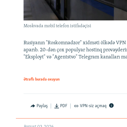
Moskvada mobil telefon istifadəçisi
Rusiyanın "Roskomnadzor" xidməti ölkədə VPN x
aparıb. 20-dən çox populyar hostinq provayderi
"Eksployt" və "Agentstvo" Telegram kanalları m
Ətraflı burada oxuyun
Paylaş
PDF
VPN-siz açmaq
Avqust 03, 2026