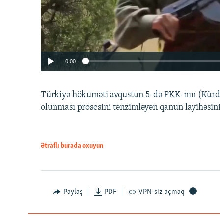
0:00
Türkiyə hökuməti avqustun 5-də PKK-nın (Kürdüs
olunması prosesini tənzimləyən qanun layihəsin
Ətraflı burada oxuyun
Auto
240p
720p
Paylaş
PDF
VPN-siz açmaq