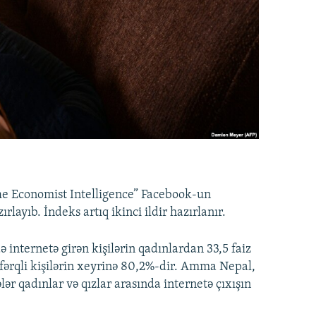
“The Economist Intelligence” Facebook-un
zırlayıb. İndeks artıq ikinci ildir hazırlanır.
internetə girən kişilərin qadınlardan 33,5 faiz
 fərqli kişilərin xeyrinə 80,2%-dir. Amma Nepal,
lər qadınlar və qızlar arasında internetə çıxışın