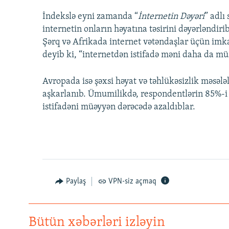
İndekslə eyni zamanda “
İnternetin Dəyəri
” adlı
internetin onların həyatına təsirini dəyərləndirib
Şərq və Afrikada internet vətəndaşlar üçün imk
deyib ki, “internetdən istifadə məni daha da müs
Avropada isə şəxsi həyat və təhlükəsizlik məsələ
aşkarlanıb. Ümumilikdə, respondentlərin 85%-i 
istifadəni müəyyən dərəcədə azaldıblar.
Paylaş
VPN-siz açmaq
Bütün xəbərləri izləyin