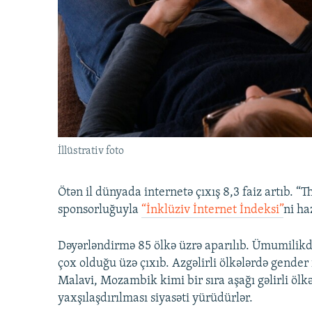
İNFOQRAFIKA
AZƏRBAYCAN ƏDƏBIYYATI KITABXANASI
MISSIYAMIZ
KARIKATURA
İSLAM VƏ DEMOKRATIYA
PEŞƏ ETIKASI VƏ JURNALISTIKA
STANDARTLARIMIZ
İZ - MƏDƏNIYYƏT PROQRAMI
MATERIALLARIMIZDAN ISTIFADƏ
AZADLIQRADIOSU MOBIL TELEFONUNUZDA
BIZIMLƏ ƏLAQƏ
XƏBƏR BÜLLETENLƏRIMIZ
İllüstrativ foto
Ötən il dünyada internetə çıxış 8,3 faiz artıb. 
sponsorluğuyla
“İnklüziv İnternet İndeksi”
ni ha
Dəyərləndirmə 85 ölkə üzrə aparılıb. Ümumilikdə 
çox olduğu üzə çıxıb. Azgəlirli ölkələrdə gender
Malavi, Mozambik kimi bir sıra aşağı gəlirli ölkə
yaxşılaşdırılması siyasəti yürüdürlər.