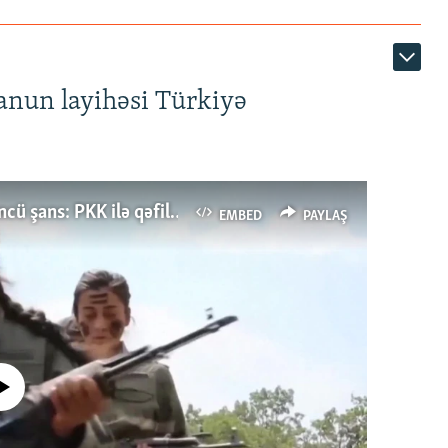
anun layihəsi Türkiyə
Türkiyənin dönüş nöqtəsi, ya Ərdoğana üçüncü şans: PKK ilə qəfil barışıq nə deməkdir?
EMBED
PAYLAŞ
currently available