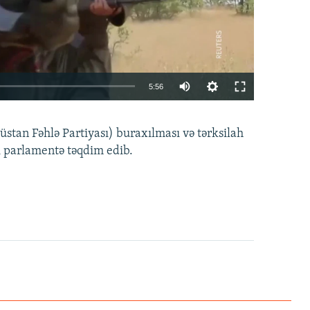
Auto
5:56
240p
EMBED
PAYLAŞ
tan Fəhlə Partiyası) buraxılması və tərksilah
360p
i parlamentə təqdim edib.
480p
720p
1080p
360p
480p
1080p