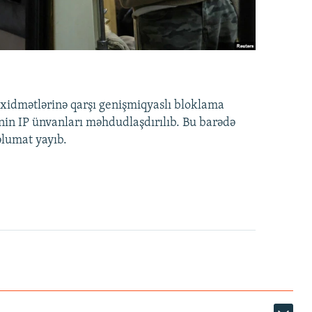
idmətlərinə qarşı genişmiqyaslı bloklama
nin IP ünvanları məhdudlaşdırılıb. Bu barədə
əlumat yayıb.