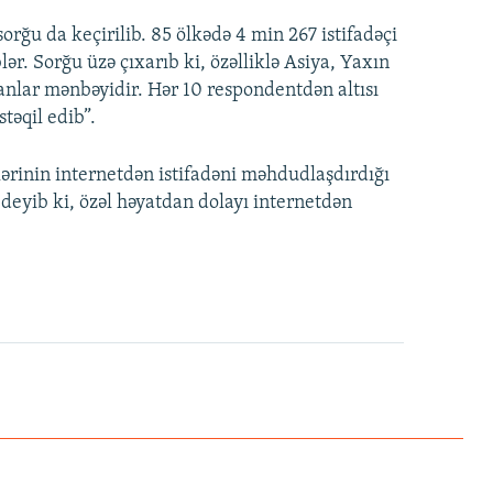
 sorğu da keçirilib. 85 ölkədə 4 min 267 istifadəçi
lər. Sorğu üzə çıxarıb ki, özəlliklə Asiya, Yaxın
anlar mənbəyidir. Hər 10 respondentdən altısı
təqil edib”.
lərinin internetdən istifadəni məhdudlaşdırdığı
deyib ki, özəl həyatdan dolayı internetdən