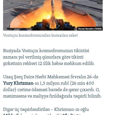
İNFOQRAFIKA
AZƏRBAYCAN ƏDƏBIYYATI KITABXANASI
MISSIYAMIZ
BIZI IZLƏ
KARIKATURA
İSLAM VƏ DEMOKRATIYA
PEŞƏ ETIKASI VƏ JURNALISTIKA STANDARTLARIMIZ
İZ - MƏDƏNIYYƏT PROQRAMI
MATERIALLARIMIZDAN ISTIFADƏ
AZADLIQRADIOSU MOBIL TELEFONUNUZDA
RFE/RL-in bütün saytları
Vostoçnı kosmodromundan buraxılan raket
BIZIMLƏ ƏLAQƏ
Rusiyada Vostoçnı kosmodromunun tikintisi
XƏBƏR BÜLLETENLƏRIMIZ
zamanı yol verilmiş qüsurlara görə tikinti
şirkətinin rəhbəri 12 illik həbsə məhkum edilib.
Uzaq Şərq Dairə Hərbi Məhkəməsi fevralın 26-də
Yury Khrizman
-ın 1,5 milyon rubl (26 min 400
dollar) cərimə ödəməsi barədə də qərar çıxarıb. O,
mənimsəmə və maliyyə fırıldağında təqsirli bilinib.
Digər üç təqsirləndirilən – Khrizman-ın oğlu