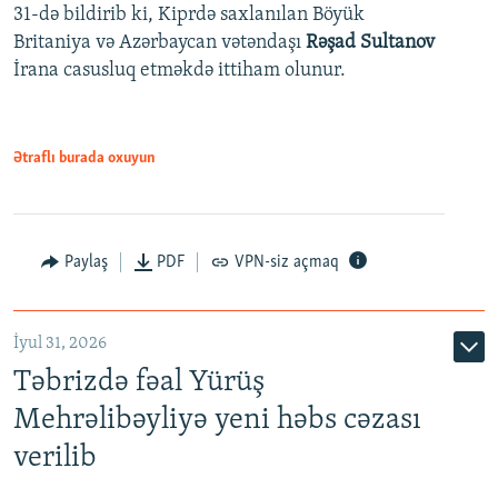
31-də bildirib ki, Kiprdə saxlanılan Böyük
Britaniya və Azərbaycan vətəndaşı
Rəşad Sultanov
İrana casusluq etməkdə ittiham olunur.
Ətraflı burada oxuyun
Paylaş
PDF
VPN-siz açmaq
İyul 31, 2026
Təbrizdə fəal Yürüş
Mehrəlibəyliyə yeni həbs cəzası
verilib