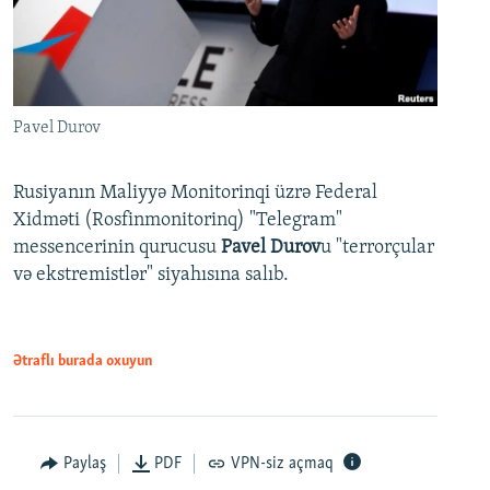
Pavel Durov
Rusiyanın Maliyyə Monitorinqi üzrə Federal
Xidməti (Rosfinmonitorinq) "Telegram"
messencerinin qurucusu
Pavel Durov
u "terrorçular
və ekstremistlər" siyahısına salıb.
Ətraflı burada oxuyun
Paylaş
PDF
VPN-siz açmaq