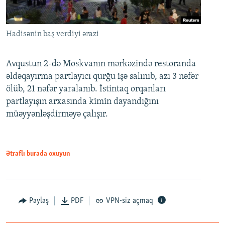
Hadisənin baş verdiyi ərazi
Avqustun 2-də Moskvanın mərkəzində restoranda
əldəqayırma partlayıcı qurğu işə salınıb, azı 3 nəfər
ölüb, 21 nəfər yaralanıb. İstintaq orqanları
partlayışın arxasında kimin dayandığını
müəyyənləşdirməyə çalışır.
Ətraflı burada oxuyun
Paylaş
PDF
VPN-siz açmaq