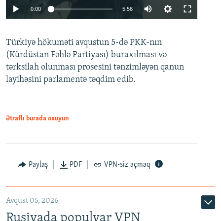
Auto
0:00
5:56
240p
Türkiyə hökuməti avqustun 5-də PKK-nın
360p
(Kürdüstan Fəhlə Partiyası) buraxılması və
480p
Auto
240p
360p
480p
tərksilah olunması prosesini tənzimləyən qanun
720p
layihəsini parlamentə təqdim edib.
720p
1080p
1080p
Ətraflı burada oxuyun
Paylaş
PDF
VPN-siz açmaq
Avqust 05, 2026
Rusiyada populyar VPN