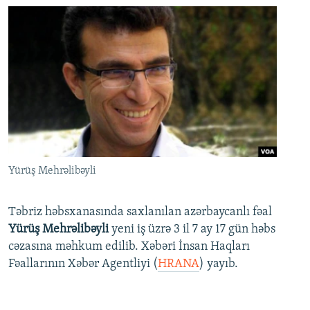
Yürüş Mehrəlibəyli
Təbriz həbsxanasında saxlanılan azərbaycanlı fəal
Yürüş Mehrəlibəyli
yeni iş üzrə 3 il 7 ay 17 gün həbs
cəzasına məhkum edilib. Xəbəri İnsan Haqları
Fəallarının Xəbər Agentliyi (
HRANA
) yayıb.