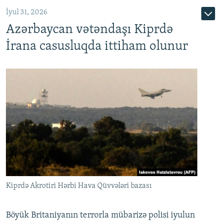
İyul 31, 2026
Azərbaycan vətəndaşı Kiprdə
İrana casusluqda ittiham olunur
Kiprdə Akrotiri Hərbi Hava Qüvvələri bazası
Böyük Britaniyanın terrorla mübarizə polisi iyulun