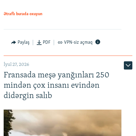
Ətraflı burada oxuyun
Paylaş
PDF
VPN-siz açmaq
İyul 27, 2026
Fransada meşə yanğınları 250
mindən çox insanı evindən
didərgin salıb