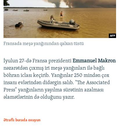
Fransada meşə yanğınından qalxan tüstü
İyulun 27-də Fransa prezidenti
Emmanuel Makron
nəzarətdən çıxmış iri meşə yanğınları ilə bağlı
böhran iclası keçirib. Yanğınlar 250 mindən çox
insanı evlərindən didərgin salıb. "The Associated
Press" yanğınların yayılma sürətinin azalması
əlamətlərinin də olduğunu yazır.
Ətraflı burada oxuyun