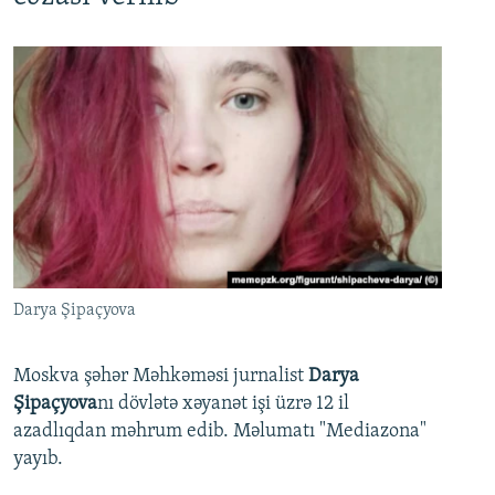
Darya Şipaçyova
Moskva şəhər Məhkəməsi jurnalist
Darya
Şipaçyova
nı dövlətə xəyanət işi üzrə 12 il
azadlıqdan məhrum edib. Məlumatı "Mediazona"
yayıb.