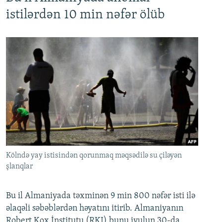
istilərdən 10 min nəfər ölüb
Kölndə yay istisindən qorunmaq məqsədilə su çiləyən
şlanqlar
Bu il Almaniyada təxminən 9 min 800 nəfər isti ilə
əlaqəli səbəblərdən həyatını itirib. Almaniyanın
Robert Kox İnstitutu (RKI) bunu iyulun 30-da