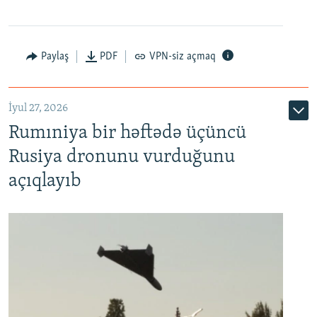
Paylaş
PDF
VPN-siz açmaq
İyul 27, 2026
Rumıniya bir həftədə üçüncü
Rusiya dronunu vurduğunu
açıqlayıb