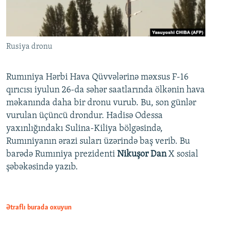
Rusiya dronu
Rumıniya Hərbi Hava Qüvvələrinə məxsus F-16
qırıcısı iyulun 26-da səhər saatlarında ölkənin hava
məkanında daha bir dronu vurub. Bu, son günlər
vurulan üçüncü drondur. Hadisə Odessa
yaxınlığındakı Sulina-Kiliya bölgəsində,
Rumıniyanın ərazi suları üzərində baş verib. Bu
barədə Rumıniya prezidenti
Nikuşor Dan
X sosial
şəbəkəsində yazıb.
Ətraflı burada oxuyun