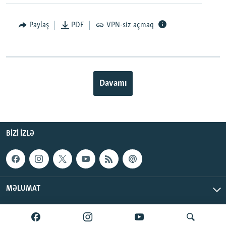
Paylaş
PDF
VPN-siz açmaq
Davamı
BIZI IZLƏ
MƏLUMAT
AzadlıqRadiosu © 2026 Inc. | Bütün hüquqlar qorunur