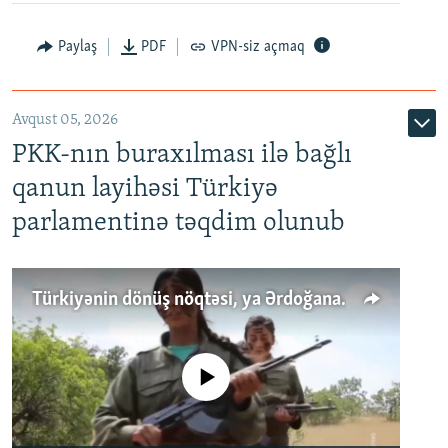
Paylaş
PDF
VPN-siz açmaq
Avqust 05, 2026
PKK-nın buraxılması ilə bağlı
qanun layihəsi Türkiyə
parlamentinə təqdim olunub
Türkiyənin dönüş nöqtəsi, ya Ərdoğana üçüncü şans: PKK ilə qəfil barışıq nə deməkdir?
No media source currently available