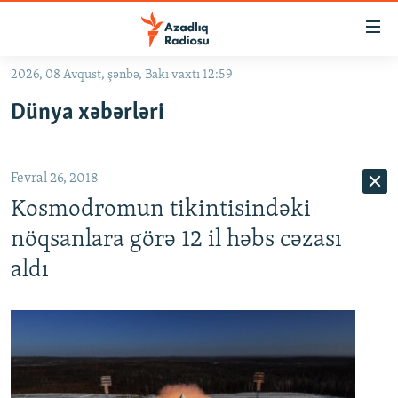
Keçid
linkləri
Əsas
2026, 08 Avqust, şənbə, Bakı vaxtı 12:59
məzmuna
GÜNDƏM
Dünya xəbərləri
qayıt
#İZAHLA
Əsas
KORRUPSIOMETR
naviqasiyaya
Fevral 26, 2018
qayıt
#ƏSLINDƏ
Axtarışa
Kosmodromun tikintisindəki
FƏRQƏ BAX
keç
nöqsanlara görə 12 il həbs cəzası
QANUNI DOĞRU
aldı
ARAŞDIRMA
MULTIMEDIA
RADIO ARXIV
VIDEO
HAQQIMIZDA
FOTOQALEREYA
OXU ZALI