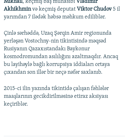
Mikhail
, keçmiş baş mühasibi
Vladimir
Akhikhmin
və keçmiş deputat
Viktor Chudov
5 il
yarımdan 7 ilədək həbsə məhkum ediliblər.
Çinlə sərhəddə, Uzaq Şərqin Amir regionunda
yerləşən Vostochny-nin tikintisində məqsəd
Rusiyanın Qazaxıstandakı Baykonur
kosmodromundan asılılığını azaltmaqdır. Ancaq
bu layihəylə bağlı korrupsiya iddiaları ortaya
çıxandan son illər bir neçə nəfər saxlanıb.
2015-ci ilin yazında tikintidə çalışan fəhlələr
maaşlarının gecikdirilməsinə etiraz aksiyası
keçiriblər.