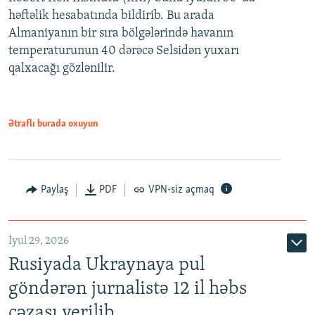
həftəlik hesabatında bildirib. Bu arada
Almaniyanın bir sıra bölgələrində havanın
temperaturunun 40 dərəcə Selsidən yuxarı
qalxacağı gözlənilir.
Ətraflı burada oxuyun
Paylaş
PDF
VPN-siz açmaq
İyul 29, 2026
Rusiyada Ukraynaya pul
göndərən jurnalistə 12 il həbs
cəzası verilib