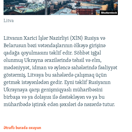
Litva
Litvanın Xarici İşlər Nazirliyi (XİN) Rusiya və
Belarusun bəzi vətəndaşlarının ölkəyə girişinə
qadağa qoyulmasını təklif edir. Söhbət işğal
olunmuş Ukrayna ərazilərində təhsil və elm,
mədəniyyət, idman və əyləncə sahələrində fəaliyyət
göstərmiş, Litvaya bu sahələrdə çalışmaq üçün
getmək istəyənlədən gedir. Eyni təklif Rusiyanın
Ukraynaya qarşı genişmiqyaslı müharibəsini
birbaşa və ya dolayısı ilə dəstəkləyən və ya bu
müharibədə iştirak edən şəxsləri də nəzərdə tutur.
Ətraflı burada oxuyun