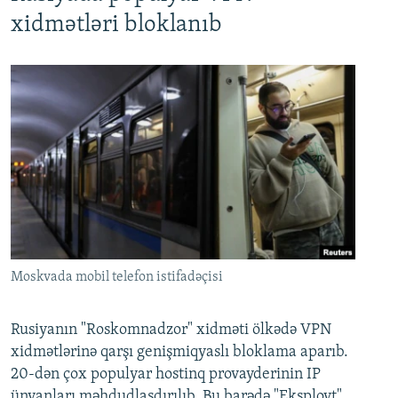
xidmətləri bloklanıb
Moskvada mobil telefon istifadəçisi
Rusiyanın "Roskomnadzor" xidməti ölkədə VPN
xidmətlərinə qarşı genişmiqyaslı bloklama aparıb.
20-dən çox populyar hostinq provayderinin IP
ünvanları məhdudlaşdırılıb. Bu barədə "Eksployt"