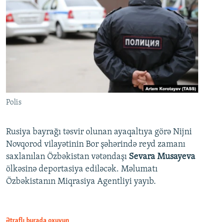
Polis
Rusiya bayrağı təsvir olunan ayaqaltıya görə Nijni
Novqorod vilayətinin Bor şəhərində reyd zamanı
saxlanılan Özbəkistan vətəndaşı
Sevara Musayeva
ölkəsinə deportasiya ediləcək. Məlumatı
Özbəkistanın Miqrasiya Agentliyi yayıb.
Ətraflı burada oxuyun