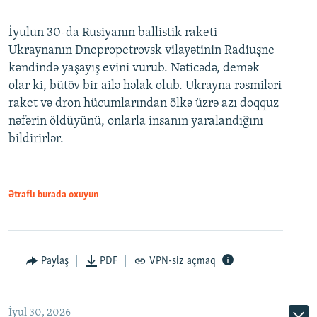
İyulun 30-da Rusiyanın ballistik raketi
Ukraynanın Dnepropetrovsk vilayətinin Radiuşne
kəndində yaşayış evini vurub. Nəticədə, demək
olar ki, bütöv bir ailə həlak olub. Ukrayna rəsmiləri
raket və dron hücumlarından ölkə üzrə azı doqquz
nəfərin öldüyünü, onlarla insanın yaralandığını
bildirirlər.
Ətraflı burada oxuyun
Paylaş
PDF
VPN-siz açmaq
İyul 30, 2026