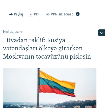
Paylaş
PDF
VPN-siz açmaq
İyul 27, 2026
Litvadan təklif: Rusiya
vətəndaşları ölkəyə girərkən
Moskvanın təcavüzünü pisləsin