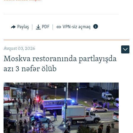
Paylaş
PDF
VPN-siz açmaq
Avqust 03, 2026
Moskva restoranında partlayışda
azı 3 nəfər ölüb