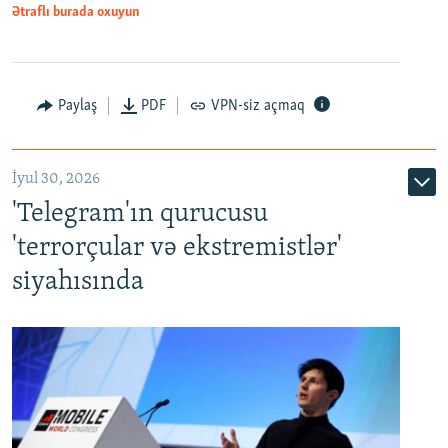
Ətraflı burada oxuyun
Paylaş
PDF
VPN-siz açmaq
İyul 30, 2026
'Telegram'ın qurucusu
'terrorçular və ekstremistlər'
siyahısında