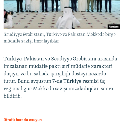
Səudiyyə Ərəbistanı, Türkiyə və Pakistan Məkkədə birgə
müdafiə sazişi imzalayıblar
Türkiyə, Pakistan və Səudiyyə Ərəbistanı arasında
imzalanan müdafiə paktı sırf müdafiə xarakteri
daşıyır və bu sahədə qarşılıqlı dəstəyi nəzərdə
tutur. Bunu avqustun 7-də Türkiyə rəsmisi üç
regional güc Məkkədə sazişi imzaladıqdan sonra
bildirib.
Ətraflı burada oxuyun