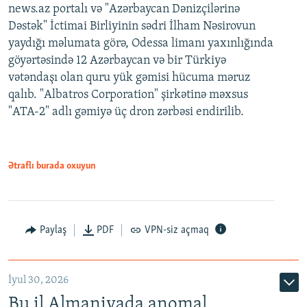
news.az portalı və "Azərbaycan Dənizçilərinə
Dəstək" İctimai Birliyinin sədri İlham Nəsirovun
yaydığı məlumata görə, Odessa limanı yaxınlığında
göyərtəsində 12 Azərbaycan və bir Türkiyə
vətəndaşı olan quru yük gəmisi hücuma məruz
qalıb. "Albatros Corporation" şirkətinə məxsus
"ATA-2" adlı gəmiyə üç dron zərbəsi endirilib.
Ətraflı burada oxuyun
Paylaş
PDF
VPN-siz açmaq
İyul 30, 2026
Bu il Almaniyada anomal