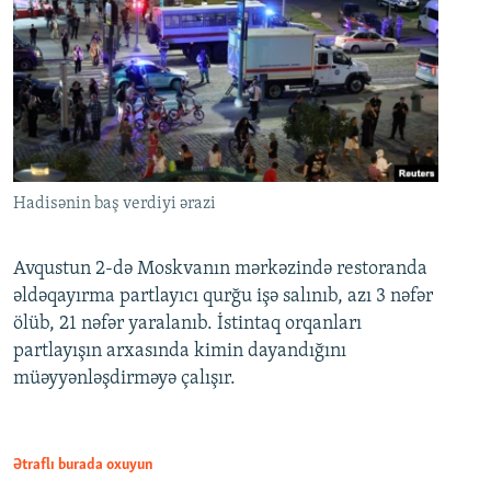
Hadisənin baş verdiyi ərazi
Avqustun 2-də Moskvanın mərkəzində restoranda
əldəqayırma partlayıcı qurğu işə salınıb, azı 3 nəfər
ölüb, 21 nəfər yaralanıb. İstintaq orqanları
partlayışın arxasında kimin dayandığını
müəyyənləşdirməyə çalışır.
Ətraflı burada oxuyun