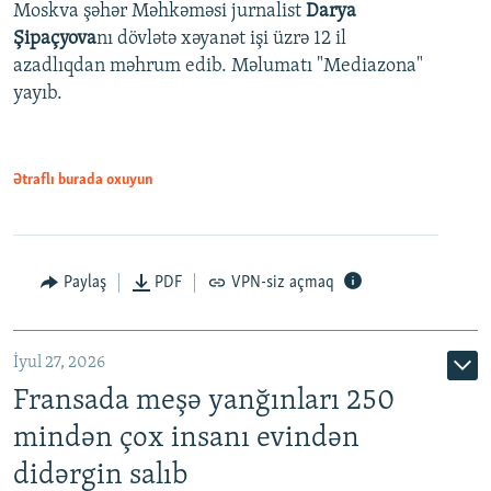
Moskva şəhər Məhkəməsi jurnalist
Darya
Şipaçyova
nı dövlətə xəyanət işi üzrə 12 il
azadlıqdan məhrum edib. Məlumatı "Mediazona"
yayıb.
Ətraflı burada oxuyun
Paylaş
PDF
VPN-siz açmaq
İyul 27, 2026
Fransada meşə yanğınları 250
mindən çox insanı evindən
didərgin salıb