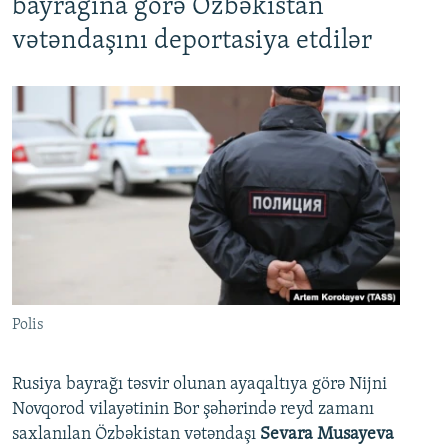
bayrağına görə Özbəkistan
vətəndaşını deportasiya etdilər
Polis
Rusiya bayrağı təsvir olunan ayaqaltıya görə Nijni
Novqorod vilayətinin Bor şəhərində reyd zamanı
saxlanılan Özbəkistan vətəndaşı
Sevara Musayeva