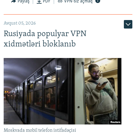
Paylaş
PDF
VPN-siz açmaq
Avqust 05, 2026
Rusiyada populyar VPN
xidmətləri bloklanıb
Moskvada mobil telefon istifadəçisi