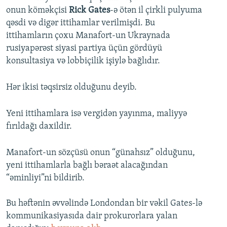
onun köməkçisi
Rick Gates
-ə ötən il çirkli pulyuma
qəsdi və digər ittihamlar verilmişdi. Bu
ittihamların çoxu Manafort-un Ukraynada
rusiyapərəst siyasi partiya üçün gördüyü
konsultasiya və lobbiçilik işiylə bağlıdır.
Hər ikisi təqsirsiz olduğunu deyib.
Yeni ittihamlara isə vergidən yayınma, maliyyə
fırıldağı daxildir.
Manafort-un sözçüsü onun “günahsız” olduğunu,
yeni ittihamlarla bağlı bəraət alacağından
“əminliyi”ni bildirib.
Bu həftənin əvvəlində Londondan bir vəkil Gates-lə
kommunikasiyasıda dair prokurorlara yalan