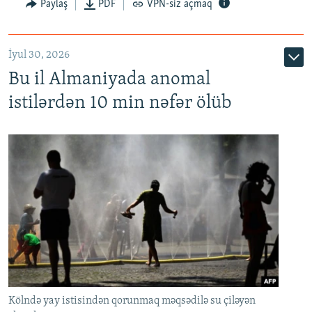
Paylaş
PDF
VPN-siz açmaq
İyul 30, 2026
Bu il Almaniyada anomal
istilərdən 10 min nəfər ölüb
Kölndə yay istisindən qorunmaq məqsədilə su çiləyən