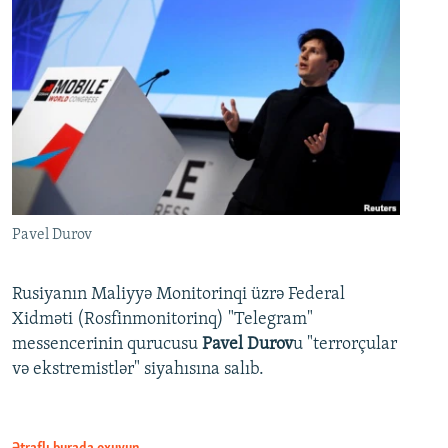
Pavel Durov
Rusiyanın Maliyyə Monitorinqi üzrə Federal
Xidməti (Rosfinmonitorinq) "Telegram"
messencerinin qurucusu
Pavel Durov
u "terrorçular
və ekstremistlər" siyahısına salıb.