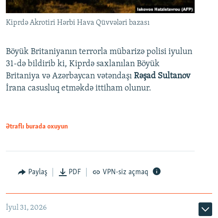
Kiprdə Akrotiri Hərbi Hava Qüvvələri bazası
Böyük Britaniyanın terrorla mübarizə polisi iyulun
31-də bildirib ki, Kiprdə saxlanılan Böyük
Britaniya və Azərbaycan vətəndaşı
Rəşad Sultanov
İrana casusluq etməkdə ittiham olunur.
Ətraflı burada oxuyun
Paylaş
PDF
VPN-siz açmaq
İyul 31, 2026