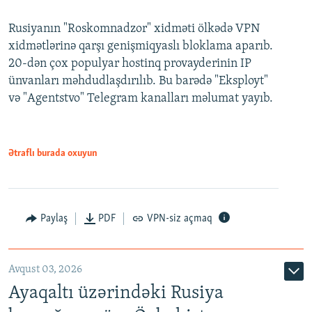
Rusiyanın "Roskomnadzor" xidməti ölkədə VPN
xidmətlərinə qarşı genişmiqyaslı bloklama aparıb.
20-dən çox populyar hostinq provayderinin IP
ünvanları məhdudlaşdırılıb. Bu barədə "Eksployt"
və "Agentstvo" Telegram kanalları məlumat yayıb.
Ətraflı burada oxuyun
Paylaş
PDF
VPN-siz açmaq
Avqust 03, 2026
Ayaqaltı üzərindəki Rusiya