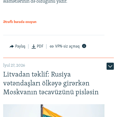
əlamətlərinin də olduğunu yazır.
Ətraflı burada oxuyun
Paylaş
PDF
VPN-siz açmaq
İyul 27, 2026
Litvadan təklif: Rusiya
vətəndaşları ölkəyə girərkən
Moskvanın təcavüzünü pisləsin