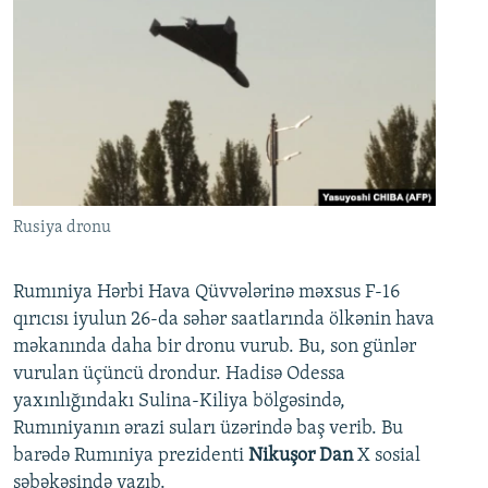
Rusiya dronu
Rumıniya Hərbi Hava Qüvvələrinə məxsus F-16
qırıcısı iyulun 26-da səhər saatlarında ölkənin hava
məkanında daha bir dronu vurub. Bu, son günlər
vurulan üçüncü drondur. Hadisə Odessa
yaxınlığındakı Sulina-Kiliya bölgəsində,
Rumıniyanın ərazi suları üzərində baş verib. Bu
barədə Rumıniya prezidenti
Nikuşor Dan
X sosial
şəbəkəsində yazıb.