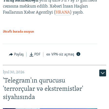
Yürüş Mehrəlibəyli
yeni iş üzrə 3 il 7 ay 17 gün həbs
cəzasına məhkum edilib. Xəbəri İnsan Haqları
Fəallarının Xəbər Agentliyi (
HRANA
) yayıb.
Ətraflı burada oxuyun
Paylaş
PDF
VPN-siz açmaq
İyul 30, 2026
'Telegram'ın qurucusu
'terrorçular və ekstremistlər'
siyahısında