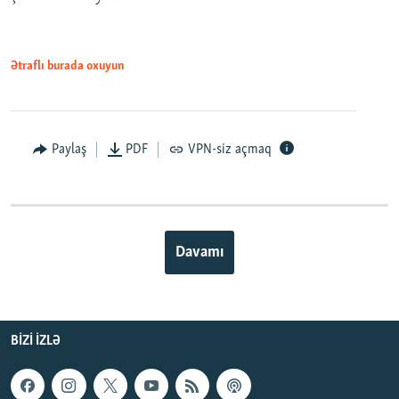
Ətraflı burada oxuyun
Paylaş
PDF
VPN-siz açmaq
Davamı
BIZI IZLƏ