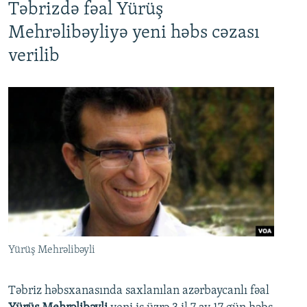
Təbrizdə fəal Yürüş
Mehrəlibəyliyə yeni həbs cəzası
verilib
Yürüş Mehrəlibəyli
Təbriz həbsxanasında saxlanılan azərbaycanlı fəal