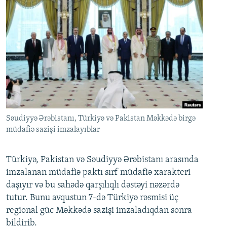
Səudiyyə Ərəbistanı, Türkiyə və Pakistan Məkkədə birgə
müdafiə sazişi imzalayıblar
Türkiyə, Pakistan və Səudiyyə Ərəbistanı arasında
imzalanan müdafiə paktı sırf müdafiə xarakteri
daşıyır və bu sahədə qarşılıqlı dəstəyi nəzərdə
tutur. Bunu avqustun 7-də Türkiyə rəsmisi üç
regional güc Məkkədə sazişi imzaladıqdan sonra
bildirib.