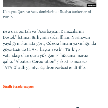
Ukrayna Qara və Azov dənizlərində Rusiya tankerlərini
vurub
news.az portalı və "Azərbaycan Dənizçilərinə
Dəstək" İctimai Birliyinin sədri İlham Nəsirovun
yaydığı məlumata görə, Odessa limanı yaxınlığında
göyərtəsində 12 Azərbaycan və bir Türkiyə
vətəndaşı olan quru yük gəmisi hücuma məruz
qalıb. "Albatros Corporation" şirkətinə məxsus
"ATA-2" adlı gəmiyə üç dron zərbəsi endirilib.
Ətraflı burada oxuyun