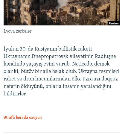
Lvova zərbələr
İyulun 30-da Rusiyanın ballistik raketi
Ukraynanın Dnepropetrovsk vilayətinin Radiuşne
kəndində yaşayış evini vurub. Nəticədə, demək
olar ki, bütöv bir ailə həlak olub. Ukrayna rəsmiləri
raket və dron hücumlarından ölkə üzrə azı doqquz
nəfərin öldüyünü, onlarla insanın yaralandığını
bildirirlər.
Ətraflı burada oxuyun