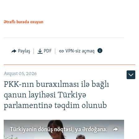
Ətraflı burada oxuyun
Paylaş
PDF
VPN-siz açmaq
Avqust 05, 2026
PKK-nın buraxılması ilə bağlı
qanun layihəsi Türkiyə
parlamentinə təqdim olunub
Türkiyənin dönüş nöqtəsi, ya Ərdoğana üçüncü şans: PKK ilə qəfil barışıq nə deməkdir?