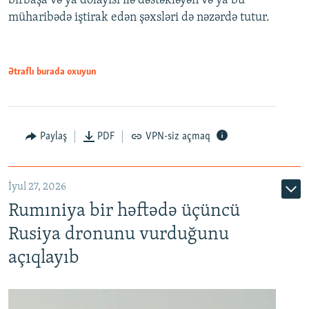
birbaşa və ya dolayısı ilə dəstəkləyən və ya bu
müharibədə iştirak edən şəxsləri də nəzərdə tutur.
Ətraflı burada oxuyun
Paylaş
PDF
VPN-siz açmaq
İyul 27, 2026
Rumıniya bir həftədə üçüncü
Rusiya dronunu vurduğunu
açıqlayıb