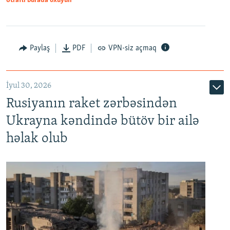
Ətraflı burada oxuyun
Paylaş
PDF
VPN-siz açmaq
İyul 30, 2026
Rusiyanın raket zərbəsindən
Ukrayna kəndində bütöv bir ailə
həlak olub