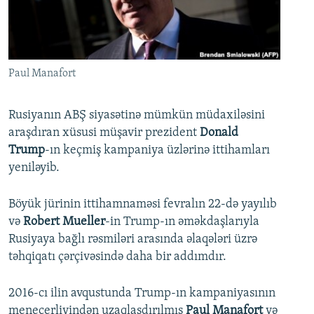
İNFOQRAFIKA
AZƏRBAYCAN ƏDƏBIYYATI KITABXANASI
MISSIYAMIZ
BIZI IZLƏ
KARIKATURA
İSLAM VƏ DEMOKRATIYA
PEŞƏ ETIKASI VƏ JURNALISTIKA STANDARTLARIMIZ
İZ - MƏDƏNIYYƏT PROQRAMI
MATERIALLARIMIZDAN ISTIFADƏ
Paul Manafort
AZADLIQRADIOSU MOBIL TELEFONUNUZDA
RFE/RL-in bütün saytları
BIZIMLƏ ƏLAQƏ
Rusiyanın ABŞ siyasətinə mümkün müdaxiləsini
araşdıran xüsusi müşavir prezident
Donald
XƏBƏR BÜLLETENLƏRIMIZ
Trump
-ın keçmiş kampaniya üzlərinə ittihamları
yeniləyib.
Böyük jürinin ittihamnaməsi fevralın 22-də yayılıb
və
Robert Mueller
-in Trump-ın əməkdaşlarıyla
Rusiyaya bağlı rəsmiləri arasında əlaqələri üzrə
təhqiqatı çərçivəsində daha bir addımdır.
2016-cı ilin avqustunda Trump-ın kampaniyasının
menecerliyindən uzaqlaşdırılmış
Paul Manafort
və