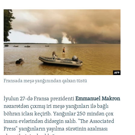
Fransada meşə yanğınından qalxan tüstü
İyulun 27-də Fransa prezidenti
Emmanuel Makron
nəzarətdən çıxmış iri meşə yanğınları ilə bağlı
böhran iclası keçirib. Yanğınlar 250 mindən çox
insanı evlərindən didərgin salıb. "The Associated
Press" yanğınların yayılma sürətinin azalması