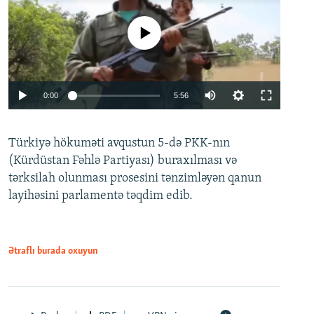
No media source currently available
Auto
0:00
5:56
240p
Türkiyə hökuməti avqustun 5-də PKK-nın
360p
(Kürdüstan Fəhlə Partiyası) buraxılması və
480p
Auto
240p
360p
480p
tərksilah olunması prosesini tənzimləyən qanun
720p
layihəsini parlamentə təqdim edib.
720p
1080p
1080p
Ətraflı burada oxuyun