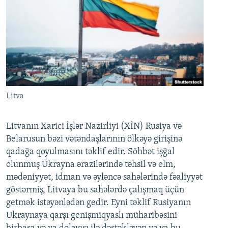
Litva
Litvanın Xarici İşlər Nazirliyi (XİN) Rusiya və
Belarusun bəzi vətəndaşlarının ölkəyə girişinə
qadağa qoyulmasını təklif edir. Söhbət işğal
olunmuş Ukrayna ərazilərində təhsil və elm,
mədəniyyət, idman və əyləncə sahələrində fəaliyyət
göstərmiş, Litvaya bu sahələrdə çalışmaq üçün
getmək istəyənlədən gedir. Eyni təklif Rusiyanın
Ukraynaya qarşı genişmiqyaslı müharibəsini