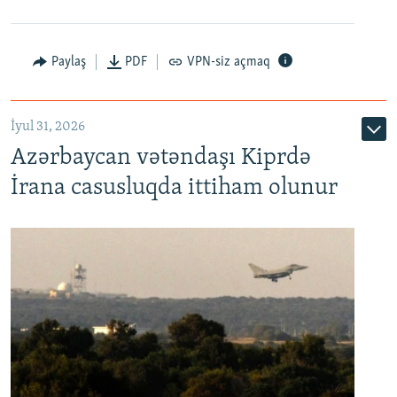
Paylaş
PDF
VPN-siz açmaq
İyul 31, 2026
Azərbaycan vətəndaşı Kiprdə
İrana casusluqda ittiham olunur