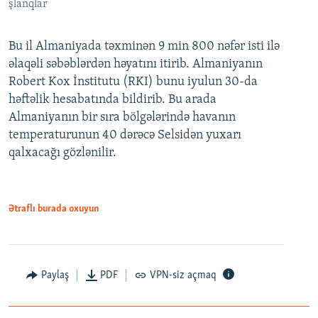
şlanqlar
Bu il Almaniyada təxminən 9 min 800 nəfər isti ilə
əlaqəli səbəblərdən həyatını itirib. Almaniyanın
Robert Kox İnstitutu (RKI) bunu iyulun 30-da
həftəlik hesabatında bildirib. Bu arada
Almaniyanın bir sıra bölgələrində havanın
temperaturunun 40 dərəcə Selsidən yuxarı
qalxacağı gözlənilir.
Ətraflı burada oxuyun
Paylaş
PDF
VPN-siz açmaq