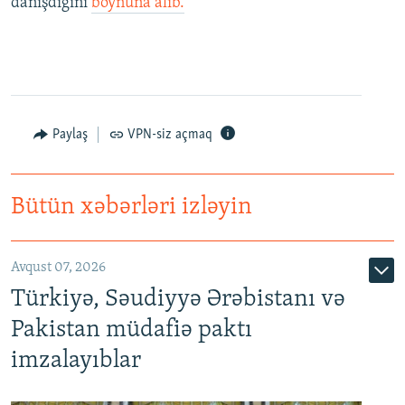
danışdığını
boynuna alıb.
Paylaş
VPN-siz açmaq
Bütün xəbərləri izləyin
Avqust 07, 2026
Türkiyə, Səudiyyə Ərəbistanı və
Pakistan müdafiə paktı
imzalayıblar