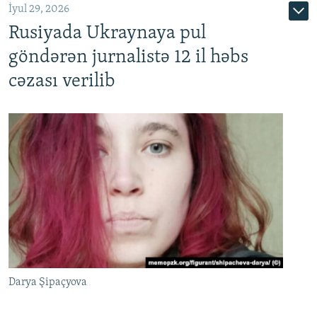
İyul 29, 2026
Rusiyada Ukraynaya pul
göndərən jurnalistə 12 il həbs
cəzası verilib
Darya Şipaçyova