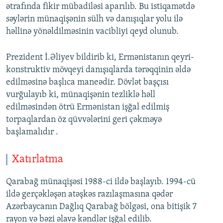
ətrafında fikir mübadiləsi aparılıb. Bu istiqamətdə
səylərin münaqişənin sülh və danışıqlar yolu ilə
həllinə yönəldilməsinin vacibliyi qeyd olunub.
Prezident İ.Əliyev bildirib ki, Ermənistanın qeyri-
konstruktiv mövqeyi danışıqlarda tərəqqinin əldə
edilməsinə başlıca maneədir. Dövlət başçısı
vurğulayıb ki, münaqişənin tezliklə həll
edilməsindən ötrü Ermənistan işğal edilmiş
torpaqlardan öz qüvvələrini geri çəkməyə
başlamalıdır .
Xatırlatma
Qarabağ münaqişəsi 1988-ci ildə başlayıb. 1994-cü
ildə gerçəkləşən atəşkəs razılaşmasına qədər
Azərbaycanın Dağlıq Qarabağ bölgəsi, ona bitişik 7
rayon və bəzi əlavə kəndlər işğal edilib.