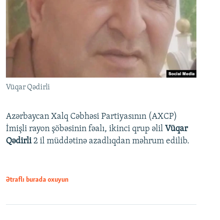
Vüqar Qədirli
Azərbaycan Xalq Cəbhəsi Partiyasının (AXCP)
İmişli rayon şöbəsinin fəalı, ikinci qrup əlil
Vüqar
Qədirli
2 il müddətinə azadlıqdan məhrum edilib.
Ətraflı burada oxuyun