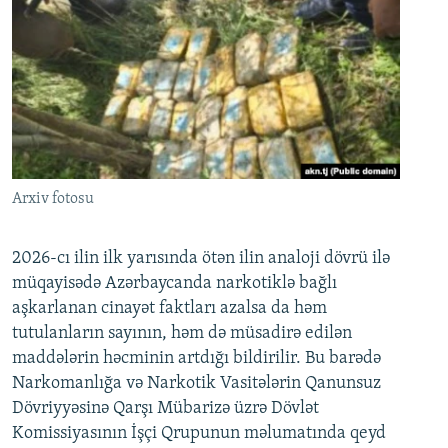
Arxiv fotosu
2026-cı ilin ilk yarısında ötən ilin analoji dövrü ilə
müqayisədə Azərbaycanda narkotiklə bağlı
aşkarlanan cinayət faktları azalsa da həm
tutulanların sayının, həm də müsadirə edilən
maddələrin həcminin artdığı bildirilir. Bu barədə
Narkomanlığa və Narkotik Vasitələrin Qanunsuz
Dövriyyəsinə Qarşı Mübarizə üzrə Dövlət
Komissiyasının İşçi Qrupunun məlumatında qeyd