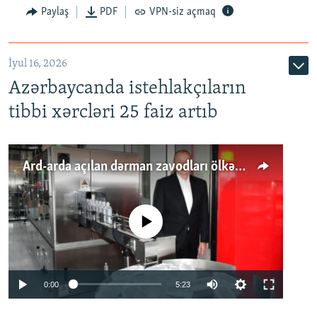
Paylaş
PDF
VPN-siz açmaq
İyul 16, 2026
Azərbaycanda istehlakçıların
tibbi xərcləri 25 faiz artıb
Ard-arda açılan dərman zavodları ölkənin tələbatını ödəyirmi?
No media source currently available
Auto
0:00
5:23
240p