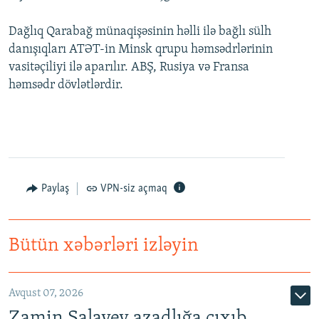
Dağlıq Qarabağ münaqişəsinin həlli ilə bağlı sülh
danışıqları ATƏT-in Minsk qrupu həmsədrlərinin
vasitəçiliyi ilə aparılır. ABŞ, Rusiya və Fransa
həmsədr dövlətlərdir.
Paylaş
VPN-siz açmaq
Bütün xəbərləri izləyin
Avqust 07, 2026
Zamin Salayev azadlığa çıxıb