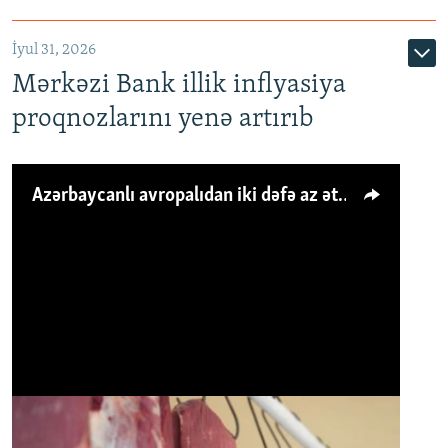
İyul 31, 2026
Mərkəzi Bank illik inflyasiya
proqnozlarını yenə artırıb
Azərbaycanlı avropalıdan iki dəfə az ət yeyir, amma... 'Qiymət artımı qaçılmazdır'