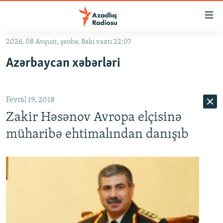
Keçid
linkləri
Əsas
2026, 08 Avqust, şənbə, Bakı vaxtı 22:07
məzmuna
GÜNDƏM
Azərbaycan xəbərləri
qayıt
#İZAHLA
Əsas
KORRUPSIOMETR
naviqasiyaya
Fevral 19, 2018
qayıt
#ƏSLINDƏ
Axtarışa
Zakir Həsənov Avropa elçisinə
FƏRQƏ BAX
keç
müharibə ehtimalından danışıb
QANUNI DOĞRU
ARAŞDIRMA
MULTIMEDIA
RADIO ARXIV
VIDEO
HAQQIMIZDA
FOTOQALEREYA
OXU ZALI