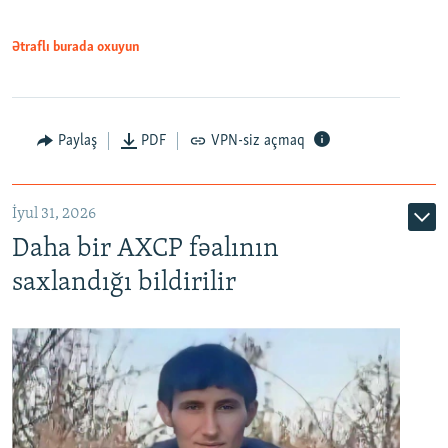
Ətraflı burada oxuyun
Paylaş
PDF
VPN-siz açmaq
İyul 31, 2026
Daha bir AXCP fəalının
saxlandığı bildirilir