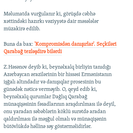
Məlumatda vurğulanır ki, görüşdə cəbhə
xəttindəki hazırkı vəziyyətə dair məsələlər
müzakirə edilib.
Buna da bax:
'Kompromisdən danışırlar'. Seçkiləri
Qarabağ tezləşdirə bilərdi
Z.Həsənov deyib ki, beynəlxalq birliyin tanıdığı
Azərbaycan ərazilərinin bir hissəsi Ermənistanın
işğalı altındadır və danışıqlar prosesinin bu
günədək nəticə verməyib. O, qeyd edib ki,
beynəlxalq qurumlar Dağlıq Qarabağ
münaqişəsinin fəsadlarının araşdırılması ilə deyil,
onu yaradan səbəblərin köklü surətdə aradan
qaldırılması ilə məşğul olmalı və münaqişənin
bütövlükdə həllinə səy göstərməlidirlər.