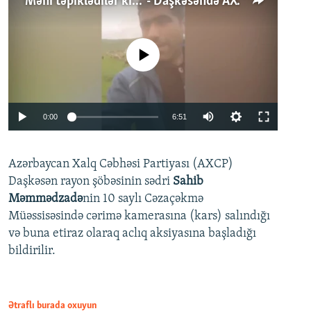
'Məni təpiklədilər ki...' - Daşkəsəndə AXCP fəalının yaxınları onun həbsinə etiraz edirlər
No media source currently available
Auto
0:00
6:51
240p
Azərbaycan Xalq Cəbhəsi Partiyası (AXCP)
360p
Daşkəsən rayon şöbəsinin sədri
Sahib
480p
Auto
240p
360p
480p
Məmmədzadə
nin 10 saylı Cəzaçəkmə
720p
Müəssisəsində cərimə kamerasına (kars) salındığı
720p
1080p
və buna etiraz olaraq aclıq aksiyasına başladığı
1080p
bildirilir.
Ətraflı burada oxuyun