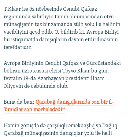
T.Klaar isə öz növbəsində Cənubi Qafqaz
regionunda sabitliyin təmin olunmasından ötrü
münaqişənin tez bir zamanda sülh yolu ilə həllinin
vacibliyini qeyd edib. O, bildirib ki, Avropa Birliyi
bu istiqamətdə danışıqların davam etdirilməsinin
tərəfdarıdır.
Avropa Birliyinin Cənubi Qafqaz və Gürcüstandakı
böhran üzrə xüsusi elçisi Toyvo Klaar bu gün,
fevralın 19-da Azərbaycan prezidenti İlham
Əliyevin də qəbulunda olub.
Buna da bax:
Qarabağ danışıqlarında son bir il-
'ümidlər son mərhələdədir'
Həmin görüşdə də qarşılıqlı əməkdaşlıq və Dağlıq
Qarabağ münaqişəsinin danışıqlar yolu ilə həlli