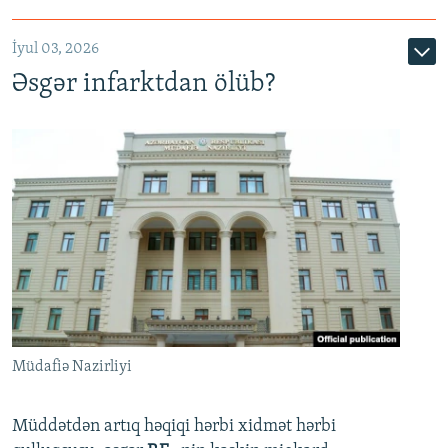
720p
1080p
İyul 03, 2026
Əsgər infarktdan ölüb?
Müdafiə Nazirliyi
Müddətdən artıq həqiqi hərbi xidmət hərbi