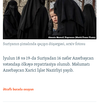
Suriyanın şimalında qaçqın düşərgəsi, arxiv fotosu
İyulun 18 və 19-da Suriyadan 16 nəfər Azərbaycan
vətəndaşı ölkəyə repatriasiya olunub. Məlumatı
Azərbaycan Xarici İşlər Nazirliyi yayıb.
Ətraflı burada oxuyun