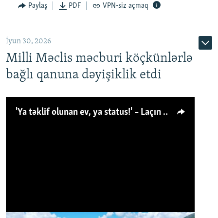
Paylaş
PDF
VPN-siz açmaq
İyun 30, 2026
Milli Məclis məcburi köçkünlərlə
bağlı qanuna dəyişiklik etdi
'Ya təklif olunan ev, ya status!' – Laçın köçkünü: 'Laçından başqa heç hara!'