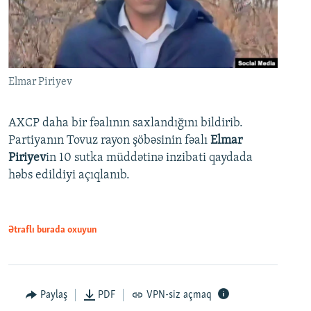
Elmar Piriyev
AXCP daha bir fəalının saxlandığını bildirib.
Partiyanın Tovuz rayon şöbəsinin fəalı
Elmar
Piriyev
in 10 sutka müddətinə inzibati qaydada
həbs edildiyi açıqlanıb.
Ətraflı burada oxuyun
Paylaş
PDF
VPN-siz açmaq