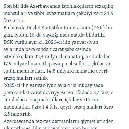
Son bir ildə Azərbaycanda istehlakçıların
360p
əczaçılıq
məhsulları və tibbi ləvazimatlara çəkdiyi xərc 24,9
480p
Auto
240p
360p
480p
faiz artıb.
720p
Bu barədə Dövlət Statistika Komitəsinin (DSK) bu
720p
1080p
gün, iyulun 16-da yaydığı məlumatda bildirilir.
1080p
DSK vurğulayır ki, 2026-cı ilin yanvar-iyun
aylarında pərakəndə ticarət şəbəkəsində
istehlakçılara 32,4 milyard manatlıq, o cümlədən
17,6 milyard manatlıq ərzaq məhsulları, içkilər və
tütün məmulatları, 14,8 milyard manatlıq qeyri-
ərzaq malları satılıb.
2025-ci ilin yanvar-iyun ayları ilə müqayisədə
pərakəndə ticarət dövriyyəsi real ifadədə 3,7 faiz, o
cümlədən ərzaq məhsulları, içkilər və tütün
məmulatları üzrə 1,4 faiz, qeyri-ərzaq malları üzrə
6,5 faiz artıb.
Azərbaycanda tez-tez dərmanların qiymətlərindən
şikayətlər eşidilir. Şikayətlərdə həm bir çox