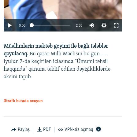
Auto
0:00
2:58
240p
Müəllimlərin məktəb geyimi ilə bağlı tələblər
360p
qoyulacaq.
Bu qərar Milli Məclisin bu gün —
480p
iyulun 7-də keçirilən iclasında "Ümumi təhsil
720p
haqqında" qanuna təklif edilən dəyişikliklərdə
əksini tapıb.
1080p
Ətraflı burada oxuyun
Auto
240p
360p
480p
Paylaş
PDF
VPN-siz açmaq