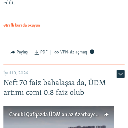
edilir.
Ətraflı burada oxuyun
Paylaş
PDF
VPN-siz açmaq
İyul 10, 2026
Neft 70 faiz bahalaşsa da, ÜDM
artımı cəmi 0.8 faiz olub
Cənubi Qafqazda ÜDM ən az Azərbaycanda artır: Qonşuları niyə Bakını qabaqlaya bilir?