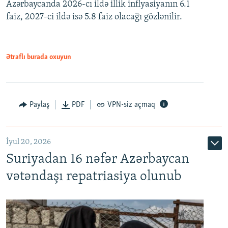
Azərbaycanda 2026-cı ildə illik inflyasiyanın 6.1
360p
faiz, 2027-ci ildə isə 5.8 faiz olacağı gözlənilir.
480p
720p
1080p
Ətraflı burada oxuyun
Paylaş
PDF
VPN-siz açmaq
İyul 20, 2026
Auto
240p
360p
480p
Suriyadan 16 nəfər Azərbaycan
720p
1080p
vətəndaşı repatriasiya olunub