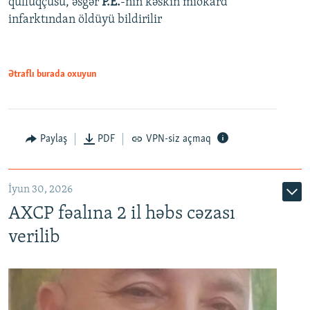
qulluqçusu, əsgər
P.E.
-nin kəskin miokard
infarktından öldüyü bildirilir
Ətraflı burada oxuyun
Paylaş
PDF
VPN-siz açmaq
İyun 30, 2026
AXCP fəalına 2 il həbs cəzası
verilib