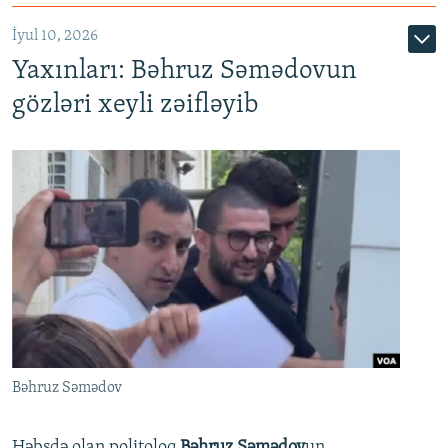
İyul 10, 2026
Yaxınları: Bəhruz Səmədovun
gözləri xeyli zəifləyib
Bəhruz Səmədov
Həbsdə olan politoloq
Bəhruz Səmədov
un