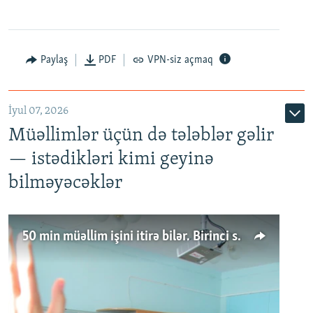
Paylaş
PDF
VPN-siz açmaq
İyul 07, 2026
Müəllimlər üçün də tələblər gəlir
— istədikləri kimi geyinə
bilməyəcəklər
50 min müəllim işini itirə bilər. Birinci sinfə gedənlər azalır