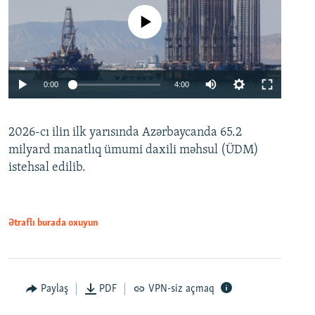
No media source currently available
Auto
0:00
4:00
240p
2026-cı ilin ilk yarısında Azərbaycanda 65.2
360p
milyard manatlıq ümumi daxili məhsul (ÜDM)
480p
Auto
240p
360p
480p
istehsal edilib.
720p
720p
1080p
1080p
Ətraflı burada oxuyun
Paylaş
PDF
VPN-siz açmaq