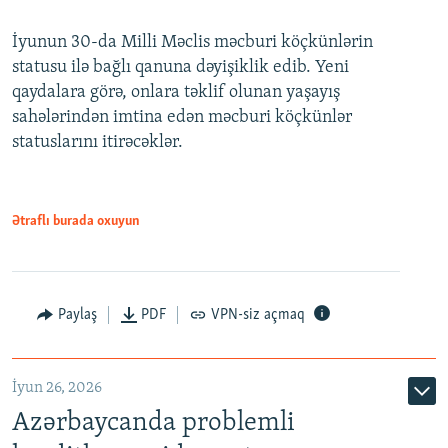
240p
İyunun 30-da Milli Məclis məcburi köçkünlərin
360p
statusu ilə bağlı qanuna dəyişiklik edib. Yeni
480p
qaydalara görə, onlara təklif olunan yaşayış
720p
sahələrindən imtina edən məcburi köçkünlər
statuslarını itirəcəklər.
1080p
Ətraflı burada oxuyun
Auto
240p
360p
480p
Paylaş
PDF
VPN-siz açmaq
720p
1080p
İyun 26, 2026
Azərbaycanda problemli