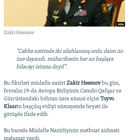
İNFOQRAFIKA
AZƏRBAYCAN ƏDƏBIYYATI KITABXANASI
MISSIYAMIZ
BIZI IZLƏ
KARIKATURA
İSLAM VƏ DEMOKRATIYA
PEŞƏ ETIKASI VƏ JURNALISTIKA STANDARTLARIMIZ
İZ - MƏDƏNIYYƏT PROQRAMI
MATERIALLARIMIZDAN ISTIFADƏ
Zakir Həsənov
AZADLIQRADIOSU MOBIL TELEFONUNUZDA
RFE/RL-in bütün saytları
BIZIMLƏ ƏLAQƏ
“Cəbhə xəttində iki silahlanmış ordu daim üz-
üzə dayanıb, müharibənin hər an başlaya
XƏBƏR BÜLLETENLƏRIMIZ
biləcəyi istisna deyil”.
Bu fikirləri müdafiə naziri
Zakir Həsənov
bu gün,
fevralın 19-da Avropa Birliyinin Cənubi Qafqaz və
Gürcüstandakı böhran üzrə xüsusi elçisi
Toyvo
Klaar
ın başçılıq etdiyi nümayəndə heyəti ilə
görüşdə ifadə edib.
Bu barədə Müdafiə Nazirliyinin mətbuat xidməti
məlumat yayıb.