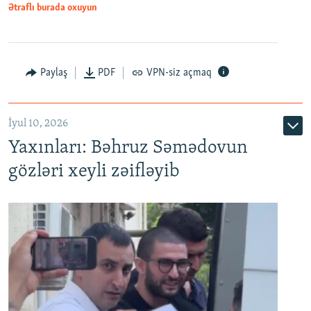
Ətraflı burada oxuyun
Paylaş
PDF
VPN-siz açmaq
İyul 10, 2026
Yaxınları: Bəhruz Səmədovun
gözləri xeyli zəifləyib