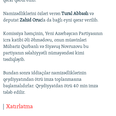
qərar qəbul edib.
Namizədliklərini özləri verən
Tural Abbaslı
və
deputat
Zahid Oruc
la da bağlı eyni qərar verilib.
Komissiya həmçinin, Yeni Azərbaycan Partiyasının
icra katibi Əli Əhmədovu, onun müavinləri
Mübariz Qurbanlı və Siyavuş Novruzovu bu
partiyanın səlahiyyətli nümayəndəsi kimi
təsdiqləyib.
Bundan sonra iddiaçılar namizədliklərinin
qeydiyyatından ötrü imza toplanmasına
başlamalıdırlar. Qeydiyyatdan ötrü 40 min imza
tələb edilir.
Xatırlatma