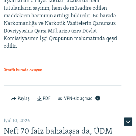
aşkarlanan cinayət faktları azalsa da həm
tutulanların sayının, həm də müsadirə edilən
maddələrin həcminin artdığı bildirilir. Bu barədə
Narkomanlığa və Narkotik Vasitələrin Qanunsuz
Dövriyyəsinə Qarşı Mübarizə üzrə Dövlət
Komissiyasının İşçi Qrupunun məlumatında qeyd
edilir.
Ətraflı burada oxuyun
Paylaş
PDF
VPN-siz açmaq
İyul 10, 2026
Neft 70 faiz bahalaşsa da, ÜDM