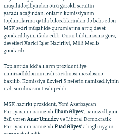
müşahidəçiliyindən ötrü gərəkli şəraitin
yaradılacağından, onların komissiyanın
toplantılarına qatıla biləcəklərindən də bəhs edən
MSK sədri müşahidə qurumlarına artıq dəvət
göndərildiyini ifadə edib. Onun bildirməsinə görə,
dəvətləri Xarici İşlər Nazirliyi, Milli Məclis
göndərib.
Toplantıda iddialıların prezidentliyə
namizədliklərinin irəli sürülməsi məsələsinə
baxılıb. Komissiya üzvləri 5 nəfərin namizədliyinin
irəli sürülməsini təsdiq edib.
MSK hazırkı prezident, Yeni Azərbaycan
Partiyasının namizədi
İlham Əliyev
, namizədliyini
özü verən
Anar Umudov
və Liberal Demokratik
Partiyasının namizədi
Fuad Əliyev
lə bağlı uyğun