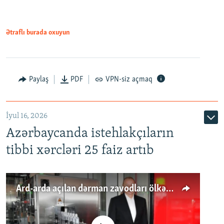
Ətraflı burada oxuyun
Paylaş
PDF
VPN-siz açmaq
İyul 16, 2026
Azərbaycanda istehlakçıların
tibbi xərcləri 25 faiz artıb
Ard-arda açılan dərman zavodları ölkənin tələbatını ödəyirmi?