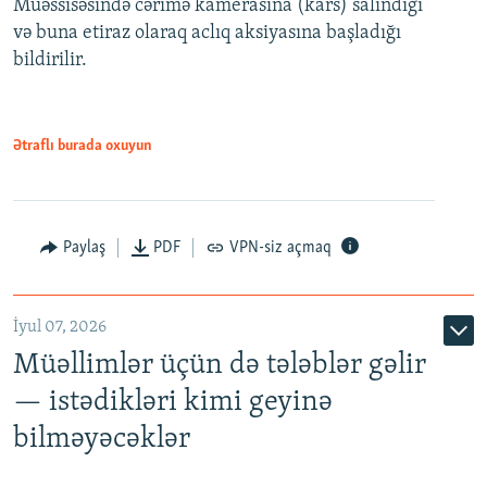
Müəssisəsində cərimə kamerasına (kars) salındığı
720p
1080p
və buna etiraz olaraq aclıq aksiyasına başladığı
1080p
bildirilir.
Ətraflı burada oxuyun
Paylaş
PDF
VPN-siz açmaq
İyul 07, 2026
Müəllimlər üçün də tələblər gəlir
— istədikləri kimi geyinə
bilməyəcəklər