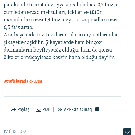
pərakəndə ticarət dövriyyəsi real ifadədə 3,7 faiz, o
cümlədən ərzaq məhsulları, içkilər və tütün
məmulatları üzrə 1,4 faiz, qeyri-ərzaq malları üzrə
6,5 faiz artıb.
Azərbaycanda tez-tez dərmanların qiymətlərindən
şikayətlər eşidilir. Şikayətlərdə həm bir çox
dərmanların keyfiyyətsiz olduğu, həm də qonşu
ölkələrlə müqayisədə kəskin baha olduğu deyilir.
Ətraflı burada oxuyun
Paylaş
PDF
VPN-siz açmaq
İyul 13, 2026