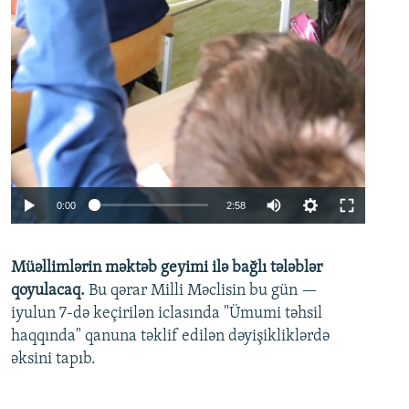
Auto
0:00
2:58
240p
Müəllimlərin məktəb geyimi ilə bağlı tələblər
360p
qoyulacaq.
Bu qərar Milli Məclisin bu gün —
480p
iyulun 7-də keçirilən iclasında "Ümumi təhsil
720p
haqqında" qanuna təklif edilən dəyişikliklərdə
əksini tapıb.
1080p