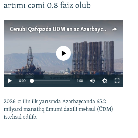
artımı cəmi 0.8 faiz olub
Cənubi Qafqazda ÜDM ən az Azərbaycanda artır: Qonşuları niyə Bakını qabaqlaya bilir?
No media source currently available
Auto
0:00
4:00
240p
2026-cı ilin ilk yarısında Azərbaycanda 65.2
360p
milyard manatlıq ümumi daxili məhsul (ÜDM)
480p
Auto
240p
360p
480p
istehsal edilib.
720p
720p
1080p
1080p