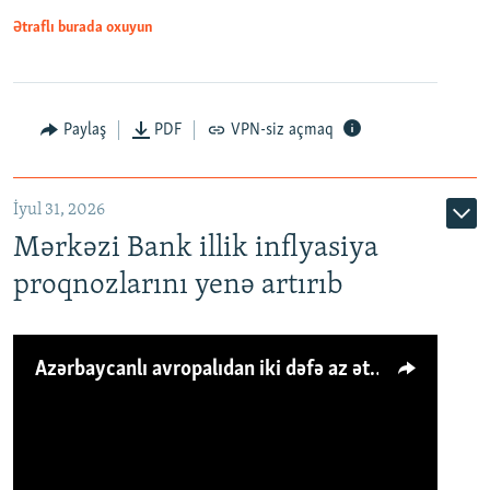
Ətraflı burada oxuyun
Paylaş
PDF
VPN-siz açmaq
İyul 31, 2026
Mərkəzi Bank illik inflyasiya
proqnozlarını yenə artırıb
Azərbaycanlı avropalıdan iki dəfə az ət yeyir, amma... 'Qiymət artımı qaçılmazdır'