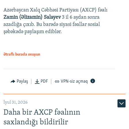
Azərbaycan Xalq Cəbhəsi Partiyası (AXCP) fəalı
Zamin (Əlizamin) Salayev
3 il 6 aydan sonra
azadlığa çıxıb. Bu barədə siyasi fəallar sosial
şəbəkədə paylaşım ediblər.
Ətraflı burada oxuyun
Paylaş
PDF
VPN-siz açmaq
İyul 31, 2026
Daha bir AXCP fəalının
saxlandığı bildirilir