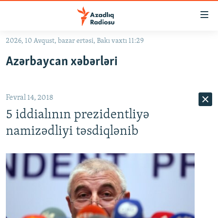
Keçid
linkləri
Əsas
2026, 10 Avqust, bazar ertəsi, Bakı vaxtı 11:29
məzmuna
GÜNDƏM
Azərbaycan xəbərləri
qayıt
#İZAHLA
Əsas
KORRUPSIOMETR
naviqasiyaya
Fevral 14, 2018
qayıt
#ƏSLINDƏ
Axtarışa
5 iddialının prezidentliyə
FƏRQƏ BAX
keç
namizədliyi təsdiqlənib
QANUNI DOĞRU
ARAŞDIRMA
MULTIMEDIA
RADIO ARXIV
VIDEO
HAQQIMIZDA
FOTOQALEREYA
OXU ZALI