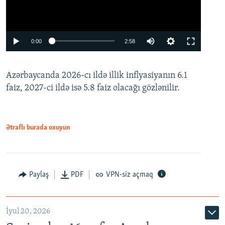
Auto
0:00
2:58
240p
Azərbaycanda 2026-cı ildə illik inflyasiyanın 6.1
360p
faiz, 2027-ci ildə isə 5.8 faiz olacağı gözlənilir.
480p
720p
1080p
Ətraflı burada oxuyun
Paylaş
PDF
VPN-siz açmaq
İyul 20, 2026
Auto
240p
360p
480p