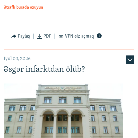
Ətraflı burada oxuyun
Auto
240p
360p
480p
Paylaş
PDF
VPN-siz açmaq
720p
1080p
İyul 03, 2026
Əsgər infarktdan ölüb?