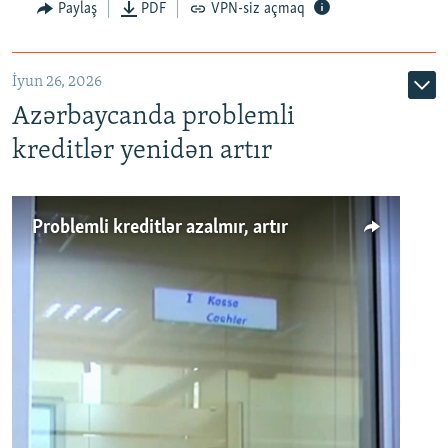
Auto
240p
360p
480p
Paylaş
PDF
VPN-siz açmaq
720p
1080p
İyun 26, 2026
Azərbaycanda problemli
kreditlər yenidən artır
Problemli kreditlər azalmır, artır