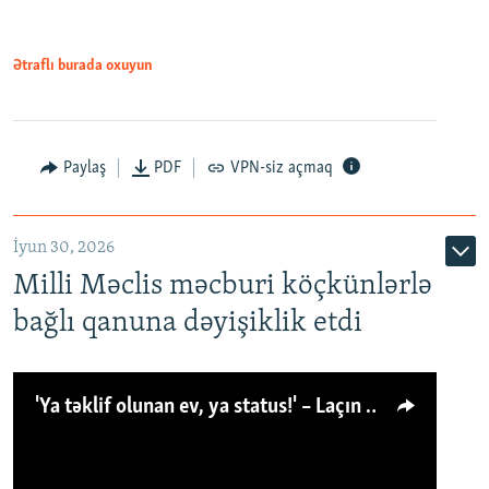
Ətraflı burada oxuyun
Paylaş
PDF
VPN-siz açmaq
İyun 30, 2026
Milli Məclis məcburi köçkünlərlə
bağlı qanuna dəyişiklik etdi
'Ya təklif olunan ev, ya status!' – Laçın köçkünü: 'Laçından başqa heç hara!'