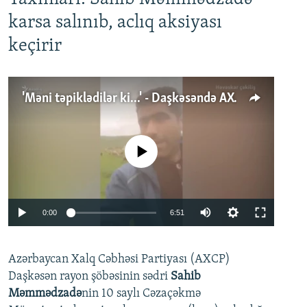
karsa salınıb, aclıq aksiyası
keçirir
'Məni təpiklədilər ki...' - Daşkəsəndə AXCP fəalının yaxınları onun həbsinə etiraz edirlər
No media source currently available
Auto
0:00
6:51
240p
Azərbaycan Xalq Cəbhəsi Partiyası (AXCP)
360p
Daşkəsən rayon şöbəsinin sədri
Sahib
480p
Auto
240p
360p
480p
Məmmədzadə
nin 10 saylı Cəzaçəkmə
720p