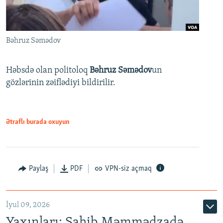
Bəhruz Səmədov
Həbsdə olan politoloq
Bəhruz Səmədov
un
gözlərinin zəiflədiyi bildirilir.
Ətraflı burada oxuyun
Paylaş
PDF
VPN-siz açmaq
İyul 09, 2026
Yaxınları: Sahib Məmmədzadə