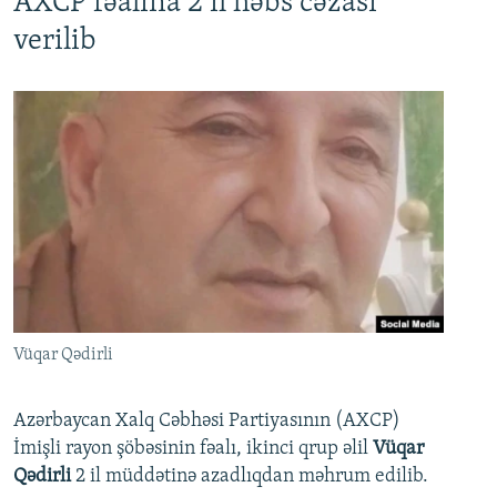
AXCP fəalına 2 il həbs cəzası
verilib
Vüqar Qədirli
Azərbaycan Xalq Cəbhəsi Partiyasının (AXCP)
İmişli rayon şöbəsinin fəalı, ikinci qrup əlil
Vüqar
Qədirli
2 il müddətinə azadlıqdan məhrum edilib.