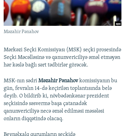
İNFOQRAFIKA
AZƏRBAYCAN ƏDƏBIYYATI KITABXANASI
MISSIYAMIZ
BIZI IZLƏ
KARIKATURA
İSLAM VƏ DEMOKRATIYA
PEŞƏ ETIKASI VƏ JURNALISTIKA STANDARTLARIMIZ
İZ - MƏDƏNIYYƏT PROQRAMI
MATERIALLARIMIZDAN ISTIFADƏ
Məzahir Pənahov
AZADLIQRADIOSU MOBIL TELEFONUNUZDA
RFE/RL-in bütün saytları
BIZIMLƏ ƏLAQƏ
Mərkəzi Seçki Komissiyası (MSK) seçki prosesində
Seçki Məcəlləsinə və qanunvericiliyə əməl etməyən
XƏBƏR BÜLLETENLƏRIMIZ
hər kəslə bağlı sərt tədbirlər görəcək.
MSK-nın sədri
Məzahir Pənahov
komissiyanın bu
gün, fevralın 14-də keçirilən toplantısında belə
deyib. O bildirib ki, növbədənkənar prezident
seçkisində səsvermə başa çatanadək
qanunvericiliyə necə əməl edilməsi məsələsi
onların diqqətində olacaq.
Beynəlxalq qurumların seçkidə