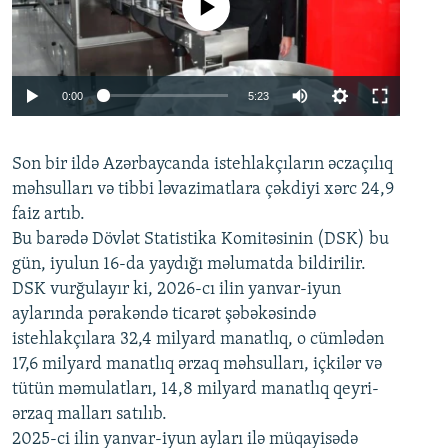
No media source currently available
Auto
0:00
5:23
240p
Son bir ildə Azərbaycanda istehlakçıların
360p
əczaçılıq
məhsulları və tibbi ləvazimatlara çəkdiyi xərc 24,9
480p
Auto
240p
360p
480p
faiz artıb.
720p
Bu barədə Dövlət Statistika Komitəsinin (DSK) bu
720p
1080p
gün, iyulun 16-da yaydığı məlumatda bildirilir.
1080p
DSK vurğulayır ki, 2026-cı ilin yanvar-iyun
aylarında pərakəndə ticarət şəbəkəsində
istehlakçılara 32,4 milyard manatlıq, o cümlədən
17,6 milyard manatlıq ərzaq məhsulları, içkilər və
tütün məmulatları, 14,8 milyard manatlıq qeyri-
ərzaq malları satılıb.
2025-ci ilin yanvar-iyun ayları ilə müqayisədə