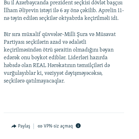
Bu il Azərbaycanda prezident seçkisi dövlət başçısı
İlham Əliyevin istəyi ilə 6 ay önə çəkilib. Aprelin 11-
nə təyin edilən seçkilər oktyabrda keçirilməli idi.
Bir sıra müxalif qüvvələr-Milli Şura və Müsavat
Partiyası seçkilərin azad və ədalətli
keçirilməsindən ötrü şəraitin olmadığını bəyan
edərək onu boykot ediblər. Liderləri hazırda
həbsdə olan REAL Hərəkatının təmsilçiləri də
vurğulayıblar ki, vəziyyət dəyişməyəcəksə,
seçkilərə qatılmayacaqlar.
Paylaş
VPN-siz açmaq