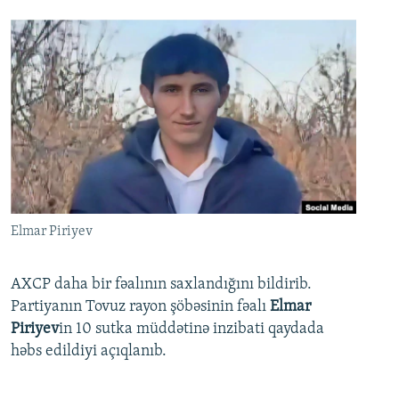
Elmar Piriyev
AXCP daha bir fəalının saxlandığını bildirib.
Partiyanın Tovuz rayon şöbəsinin fəalı
Elmar
Piriyev
in 10 sutka müddətinə inzibati qaydada
həbs edildiyi açıqlanıb.