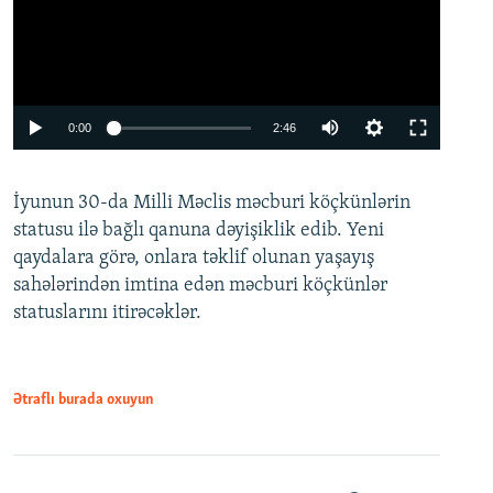
Auto
0:00
2:46
240p
İyunun 30-da Milli Məclis məcburi köçkünlərin
360p
statusu ilə bağlı qanuna dəyişiklik edib. Yeni
480p
qaydalara görə, onlara təklif olunan yaşayış
720p
sahələrindən imtina edən məcburi köçkünlər
statuslarını itirəcəklər.
1080p
Ətraflı burada oxuyun