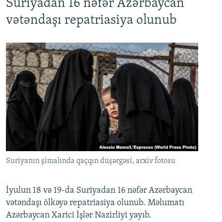
Suriyadan 16 nəfər Azərbaycan
720p
1080p
vətəndaşı repatriasiya olunub
Suriyanın şimalında qaçqın düşərgəsi, arxiv fotosu
İyulun 18 və 19-da Suriyadan 16 nəfər Azərbaycan
vətəndaşı ölkəyə repatriasiya olunub. Məlumatı
Azərbaycan Xarici İşlər Nazirliyi yayıb.