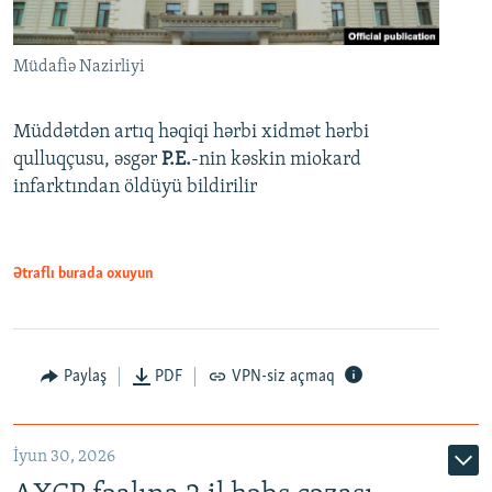
Müdafiə Nazirliyi
Müddətdən artıq həqiqi hərbi xidmət hərbi
qulluqçusu, əsgər
P.E.
-nin kəskin miokard
infarktından öldüyü bildirilir
Ətraflı burada oxuyun
Paylaş
PDF
VPN-siz açmaq
İyun 30, 2026