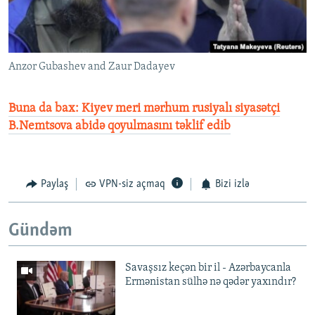
Anzor Gubashev and Zaur Dadayev
Buna da bax: Kiyev meri mərhum rusiyalı siyasətçi
B.Nemtsova abidə qoyulmasını təklif edib
Paylaş
VPN-siz açmaq
Bizi izlə
Gündəm
Savaşsız keçən bir il - Azərbaycanla
Ermənistan sülhə nə qədər yaxındır?