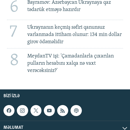
6
Bayramov: Azərbaycan Ukraynaya qaz
tədarük etməyə hazırdır
7
Ukraynanın keçmiş səfiri qanunsuz
varlanmada ittiham olunur: 134 min dollar
girov ödəməlidir
8
MeydanTV işi: 'Çamadanlarla çıxarılan
pulların hesabını xalqa nə vaxt
verəcəksiniz?'
BIZI IZLƏ
MƏLUMAT