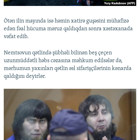
Ötən ilin mayında isə həmin xatirə guşəsini mühafizə
edən fəal hücuma məruz qaldıqdan sonra xəstəxanada
vəfat edib.
Nemtsovun qətlində şübhəli bilinən beş çeçen
uzunmüddətli həbs cəzasına məhkum edilsələr də,
mərhumun yaxınları qətlin əsl sifarişçilərinin kənarda
qaldığını deyirlər.