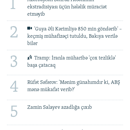
1
ekstradisiyası üçün hələlik müraciət
etməyib
2
'Guya Əli Kərimliyə 850 min göndərib' –
keçmiş mühafizəçi tutuldu, Bakıya verilə
bilər
3
Tramp: İranla müharibə 'çox tezliklə'
başa çatacaq
4
Rüfət Səfərov: 'Mənim günahımdır ki, ABŞ
mənə mükafat verib?'
5
Zamin Salayev azadlığa çıxıb