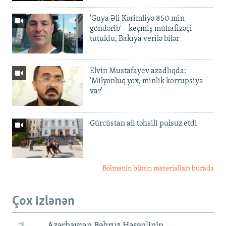
'Guya Əli Kərimliyə 850 min
göndərib' – keçmiş mühafizəçi
tutuldu, Bakıya verilə bilər
Elvin Mustafayev azadlıqda:
'Milyonluq yox, minlik korrupsiya
var'
Gürcüstan ali təhsili pulsuz etdi
Bölmənin bütün materialları burada
Çox izlənən
Azərbaycan Bəhruz Həsənlinin