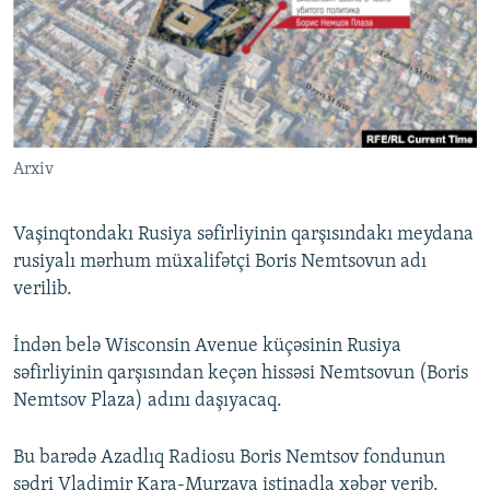
İNFOQRAFIKA
AZƏRBAYCAN ƏDƏBIYYATI KITABXANASI
MISSIYAMIZ
BIZI IZLƏ
KARIKATURA
İSLAM VƏ DEMOKRATIYA
PEŞƏ ETIKASI VƏ JURNALISTIKA STANDARTLARIMIZ
İZ - MƏDƏNIYYƏT PROQRAMI
MATERIALLARIMIZDAN ISTIFADƏ
AZADLIQRADIOSU MOBIL TELEFONUNUZDA
RFE/RL-in bütün saytları
Arxiv
BIZIMLƏ ƏLAQƏ
XƏBƏR BÜLLETENLƏRIMIZ
Vaşinqtondakı Rusiya səfirliyinin qarşısındakı meydana
rusiyalı mərhum müxalifətçi Boris Nemtsovun adı
verilib.
İndən belə Wisconsin Avenue küçəsinin Rusiya
səfirliyinin qarşısından keçən hissəsi Nemtsovun (Boris
Nemtsov Plaza) adını daşıyacaq.
Bu barədə Azadlıq Radiosu Boris Nemtsov fondunun
sədri Vladimir Kara-Murzaya istinadla xəbər verib.