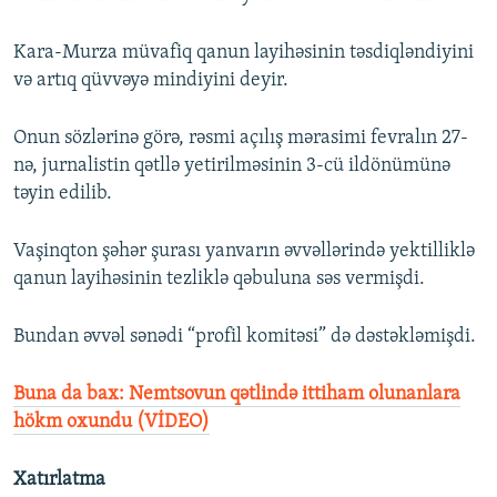
Kara-Murza müvafiq qanun layihəsinin təsdiqləndiyini
və artıq qüvvəyə mindiyini deyir.
Onun sözlərinə görə, rəsmi açılış mərasimi fevralın 27-
nə, jurnalistin qətllə yetirilməsinin 3-cü ildönümünə
təyin edilib.
Vaşinqton şəhər şurası yanvarın əvvəllərində yektilliklə
qanun layihəsinin tezliklə qəbuluna səs vermişdi.
Bundan əvvəl sənədi “profil komitəsi” də dəstəkləmişdi.
Buna da bax: Nemtsovun qətlində ittiham olunanlara
hökm oxundu (VİDEO)
Xatırlatma