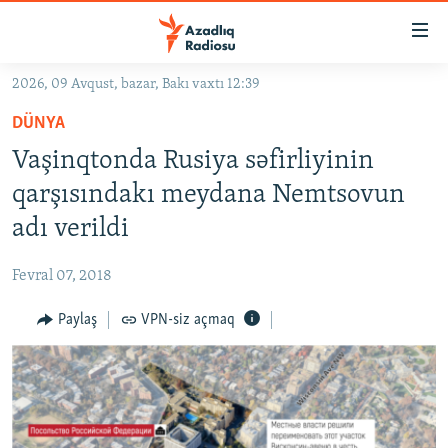
Keçid
linkləri
Əsas
2026, 09 Avqust, bazar, Bakı vaxtı 12:39
məzmuna
GÜNDƏM
DÜNYA
qayıt
#İZAHLA
Əsas
Vaşinqtonda Rusiya səfirliyinin
KORRUPSIOMETR
naviqasiyaya
qarşısındakı meydana Nemtsovun
qayıt
#ƏSLINDƏ
adı verildi
Axtarışa
FƏRQƏ BAX
keç
Fevral 07, 2018
QANUNI DOĞRU
Paylaş
VPN-siz açmaq
ARAŞDIRMA
MULTIMEDIA
RADIO ARXIV
VIDEO
HAQQIMIZDA
FOTOQALEREYA
OXU ZALI