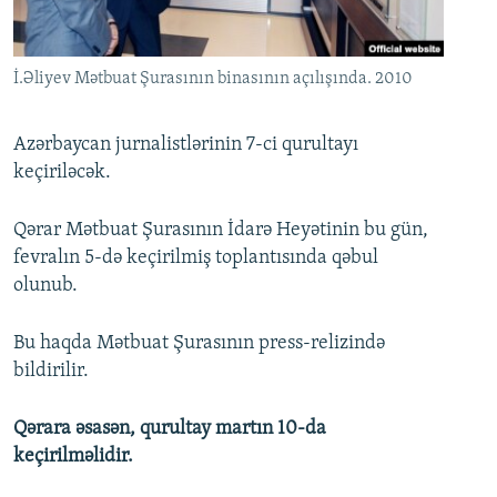
İNFOQRAFIKA
AZƏRBAYCAN ƏDƏBIYYATI KITABXANASI
MISSIYAMIZ
BIZI IZLƏ
KARIKATURA
İSLAM VƏ DEMOKRATIYA
PEŞƏ ETIKASI VƏ JURNALISTIKA STANDARTLARIMIZ
İ.Əliyev Mətbuat Şurasının binasının açılışında. 2010
İZ - MƏDƏNIYYƏT PROQRAMI
MATERIALLARIMIZDAN ISTIFADƏ
AZADLIQRADIOSU MOBIL TELEFONUNUZDA
RFE/RL-in bütün saytları
Azərbaycan jurnalistlərinin 7-ci qurultayı
keçiriləcək.
BIZIMLƏ ƏLAQƏ
XƏBƏR BÜLLETENLƏRIMIZ
Qərar Mətbuat Şurasının İdarə Heyətinin bu gün,
fevralın 5-də keçirilmiş toplantısında qəbul
olunub.
Bu haqda Mətbuat Şurasının press-relizində
bildirilir.
Qərara əsasən, qurultay martın 10-da
keçirilməlidir.