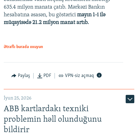
480p
635.4 milyon manata çatıb. Mərkəzi Bankın
720p
hesabatına əsasən, bu göstərici
mayın 1-i ilə
müqayisədə 21.2 milyon manat artıb.
1080p
Ətraflı burada oxuyun
Auto
240p
360p
480p
Paylaş
PDF
VPN-siz açmaq
720p
1080p
İyun 25, 2026
ABB kartlardakı texniki
problemin həll olunduğunu
bildirir