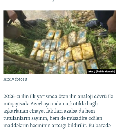
Arxiv fotosu
2026-cı ilin ilk yarısında ötən ilin analoji dövrü ilə
müqayisədə Azərbaycanda narkotiklə bağlı
aşkarlanan cinayət faktları azalsa da həm
tutulanların sayının, həm də müsadirə edilən
maddələrin həcminin artdığı bildirilir. Bu barədə