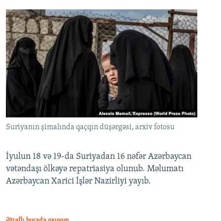
Suriyanın şimalında qaçqın düşərgəsi, arxiv fotosu
İyulun 18 və 19-da Suriyadan 16 nəfər Azərbaycan
vətəndaşı ölkəyə repatriasiya olunub. Məlumatı
Azərbaycan Xarici İşlər Nazirliyi yayıb.
Ətraflı burada oxuyun