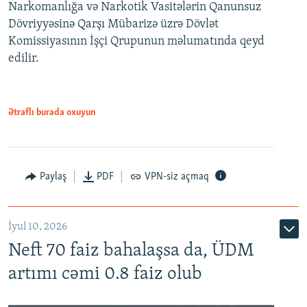
Narkomanlığa və Narkotik Vasitələrin Qanunsuz
Dövriyyəsinə Qarşı Mübarizə üzrə Dövlət
Komissiyasının İşçi Qrupunun məlumatında qeyd
edilir.
Ətraflı burada oxuyun
Paylaş
PDF
VPN-siz açmaq
İyul 10, 2026
Neft 70 faiz bahalaşsa da, ÜDM
artımı cəmi 0.8 faiz olub