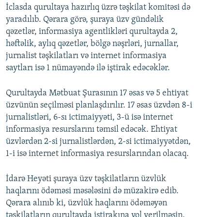
İclasda qurultaya hazırlıq üzrə təşkilat komitəsi də
yaradılıb. Qərara görə, şuraya üzv gündəlik
qəzetlər, informasiya agentlikləri qurultayda 2,
həftəlik, aylıq qəzetlər, bölgə nəşrləri, jurnallar,
jurnalist təşkilatları və internet informasiya
saytları isə 1 nümayəndə ilə iştirak edəcəklər.
Qurultayda Mətbuat Şurasının 17 əsas və 5 ehtiyat
üzvünün seçilməsi planlaşdırılır. 17 əsas üzvdən 8-i
jurnalistləri, 6-sı ictimaiyyəti, 3-ü isə internet
informasiya resurslarını təmsil edəcək. Ehtiyat
üzvlərdən 2-si jurnalistlərdən, 2-si ictimaiyyətdən,
1-i isə internet informasiya resurslarından olacaq.
İdarə Heyəti şuraya üzv təşkilatların üzvlük
haqlarını ödəməsi məsələsini də müzakirə edib.
Qərara alınıb ki, üzvlük haqlarını ödəməyən
təşkilatların qurultayda iştirakına yol verilməsin.