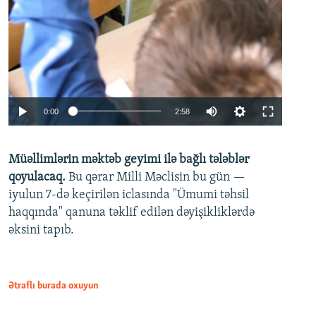
Auto
0:00
2:58
240p
Müəllimlərin məktəb geyimi ilə bağlı tələblər
360p
qoyulacaq.
Bu qərar Milli Məclisin bu gün —
480p
iyulun 7-də keçirilən iclasında "Ümumi təhsil
720p
haqqında" qanuna təklif edilən dəyişikliklərdə
əksini tapıb.
1080p
Ətraflı burada oxuyun