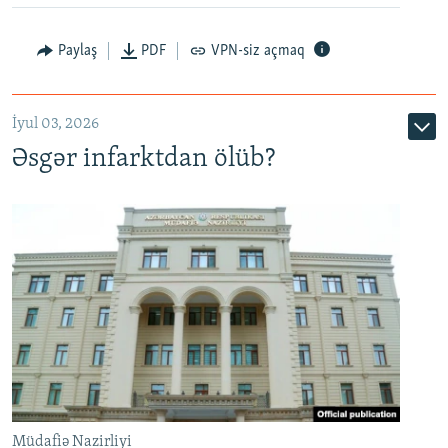
Auto
240p
360p
480p
Paylaş
PDF
VPN-siz açmaq
720p
1080p
İyul 03, 2026
Əsgər infarktdan ölüb?
Müdafiə Nazirliyi