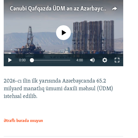
Cənubi Qafqazda ÜDM ən az Azərbaycanda artır: Qonşuları niyə Bakını qabaqlaya bilir?
No media source currently available
Auto
0:00
4:00
240p
2026-cı ilin ilk yarısında Azərbaycanda 65.2
360p
milyard manatlıq ümumi daxili məhsul (ÜDM)
480p
Auto
240p
360p
480p
istehsal edilib.
720p
720p
1080p
1080p
Ətraflı burada oxuyun