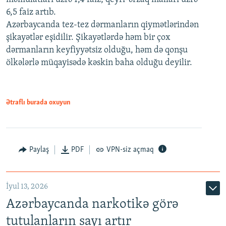
6,5 faiz artıb.
Azərbaycanda tez-tez dərmanların qiymətlərindən
şikayətlər eşidilir. Şikayətlərdə həm bir çox
dərmanların keyfiyyətsiz olduğu, həm də qonşu
ölkələrlə müqayisədə kəskin baha olduğu deyilir.
Ətraflı burada oxuyun
Paylaş
PDF
VPN-siz açmaq
İyul 13, 2026
Azərbaycanda narkotikə görə
tutulanların sayı artır