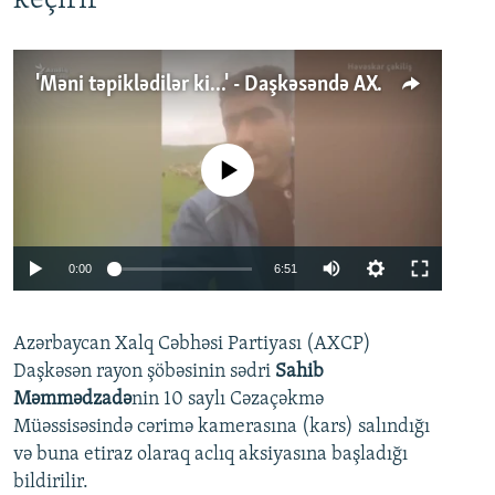
keçirir
'Məni təpiklədilər ki...' - Daşkəsəndə AXCP fəalının yaxınları onun həbsinə etiraz edirlər
No media source currently available
Auto
0:00
6:51
240p
Azərbaycan Xalq Cəbhəsi Partiyası (AXCP)
360p
Daşkəsən rayon şöbəsinin sədri
Sahib
480p
Auto
240p
360p
480p
Məmmədzadə
nin 10 saylı Cəzaçəkmə
720p
Müəssisəsində cərimə kamerasına (kars) salındığı
720p
1080p
və buna etiraz olaraq aclıq aksiyasına başladığı
1080p
bildirilir.