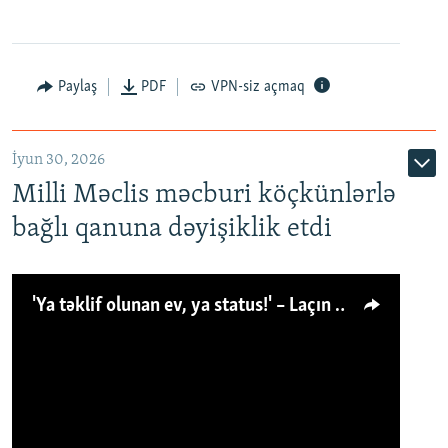
Paylaş
PDF
VPN-siz açmaq
İyun 30, 2026
Milli Məclis məcburi köçkünlərlə
bağlı qanuna dəyişiklik etdi
'Ya təklif olunan ev, ya status!' – Laçın köçkünü: 'Laçından başqa heç hara!'