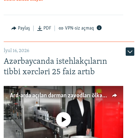
Paylaş
PDF
VPN-siz açmaq
İyul 16, 2026
Azərbaycanda istehlakçıların
tibbi xərcləri 25 faiz artıb
Ard-arda açılan dərman zavodları ölkənin tələbatını ödəyirmi?
No media source currently available