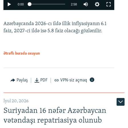
Auto
0:00
2:58
240p
Azərbaycanda 2026-cı ildə illik inflyasiyanın 6.1
360p
faiz, 2027-ci ildə isə 5.8 faiz olacağı gözlənilir.
480p
720p
1080p
Ətraflı burada oxuyun
Paylaş
PDF
VPN-siz açmaq
İyul 20, 2026
Auto
240p
360p
480p
Suriyadan 16 nəfər Azərbaycan
720p
1080p
vətəndaşı repatriasiya olunub