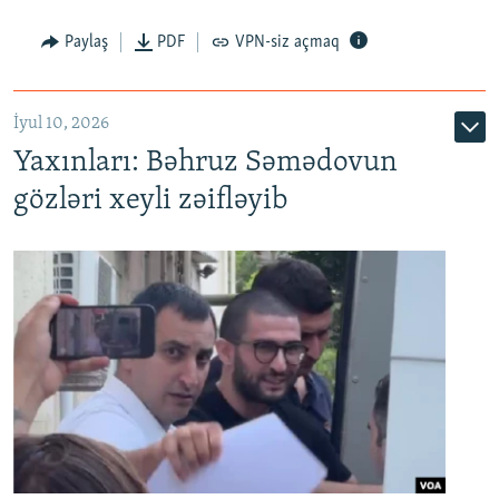
Paylaş
PDF
VPN-siz açmaq
İyul 10, 2026
Yaxınları: Bəhruz Səmədovun
gözləri xeyli zəifləyib