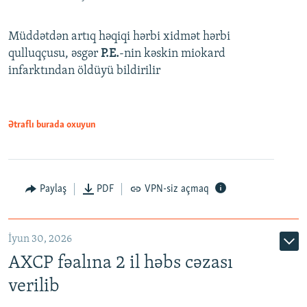
Müddətdən artıq həqiqi hərbi xidmət hərbi
qulluqçusu, əsgər
P.E.
-nin kəskin miokard
infarktından öldüyü bildirilir
Ətraflı burada oxuyun
Paylaş
PDF
VPN-siz açmaq
İyun 30, 2026
AXCP fəalına 2 il həbs cəzası
verilib