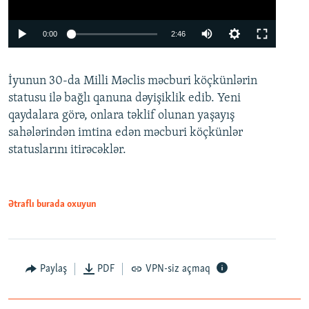
Auto
0:00
2:46
240p
İyunun 30-da Milli Məclis məcburi köçkünlərin
360p
statusu ilə bağlı qanuna dəyişiklik edib. Yeni
480p
qaydalara görə, onlara təklif olunan yaşayış
720p
sahələrindən imtina edən məcburi köçkünlər
statuslarını itirəcəklər.
1080p
Ətraflı burada oxuyun
Auto
240p
360p
480p
Paylaş
PDF
VPN-siz açmaq
720p
1080p