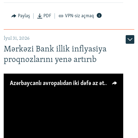
Paylaş
PDF
VPN-siz açmaq
İyul 31, 2026
Mərkəzi Bank illik inflyasiya
proqnozlarını yenə artırıb
Azərbaycanlı avropalıdan iki dəfə az ət yeyir, amma... 'Qiymət artımı qaçılmazdır'