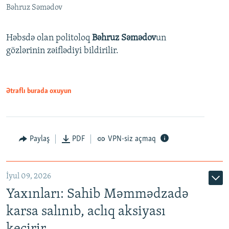
Bəhruz Səmədov
Həbsdə olan politoloq
Bəhruz Səmədov
un
gözlərinin zəiflədiyi bildirilir.
Ətraflı burada oxuyun
Paylaş
PDF
VPN-siz açmaq
İyul 09, 2026
Yaxınları: Sahib Məmmədzadə
karsa salınıb, aclıq aksiyası