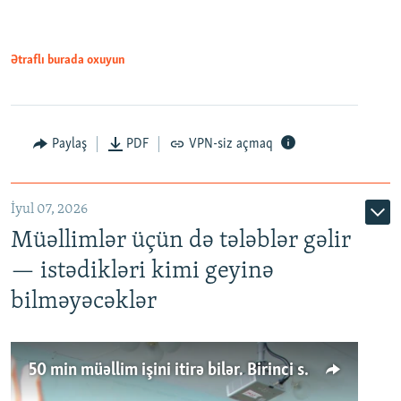
Ətraflı burada oxuyun
Paylaş
PDF
VPN-siz açmaq
İyul 07, 2026
Müəllimlər üçün də tələblər gəlir
— istədikləri kimi geyinə
bilməyəcəklər
50 min müəllim işini itirə bilər. Birinci sinfə gedənlər azalır