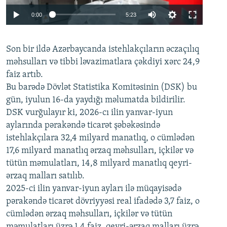
Auto
0:00
5:23
240p
Son bir ildə Azərbaycanda istehlakçıların
360p
əczaçılıq
məhsulları və tibbi ləvazimatlara çəkdiyi xərc 24,9
480p
Auto
240p
360p
480p
faiz artıb.
720p
Bu barədə Dövlət Statistika Komitəsinin (DSK) bu
720p
1080p
gün, iyulun 16-da yaydığı məlumatda bildirilir.
1080p
DSK vurğulayır ki, 2026-cı ilin yanvar-iyun
aylarında pərakəndə ticarət şəbəkəsində
istehlakçılara 32,4 milyard manatlıq, o cümlədən
17,6 milyard manatlıq ərzaq məhsulları, içkilər və
tütün məmulatları, 14,8 milyard manatlıq qeyri-
ərzaq malları satılıb.
2025-ci ilin yanvar-iyun ayları ilə müqayisədə
pərakəndə ticarət dövriyyəsi real ifadədə 3,7 faiz, o
cümlədən ərzaq məhsulları, içkilər və tütün
məmulatları üzrə 1,4 faiz, qeyri-ərzaq malları üzrə