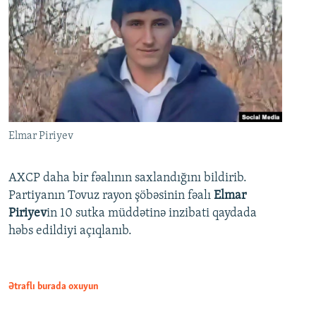
Elmar Piriyev
AXCP daha bir fəalının saxlandığını bildirib.
Partiyanın Tovuz rayon şöbəsinin fəalı
Elmar
Piriyev
in 10 sutka müddətinə inzibati qaydada
həbs edildiyi açıqlanıb.
Ətraflı burada oxuyun