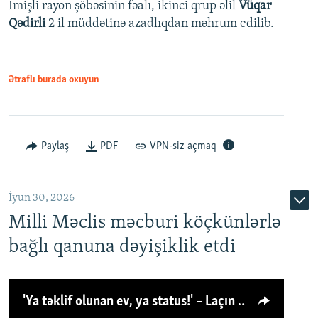
İmişli rayon şöbəsinin fəalı, ikinci qrup əlil
Vüqar
Qədirli
2 il müddətinə azadlıqdan məhrum edilib.
Ətraflı burada oxuyun
Paylaş
PDF
VPN-siz açmaq
İyun 30, 2026
Milli Məclis məcburi köçkünlərlə
bağlı qanuna dəyişiklik etdi
'Ya təklif olunan ev, ya status!' – Laçın köçkünü: 'Laçından başqa heç hara!'