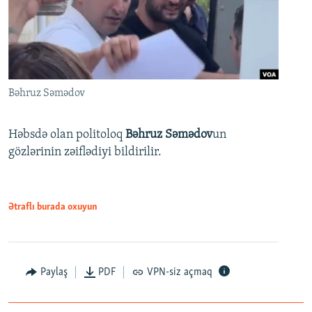
Bəhruz Səmədov
Həbsdə olan politoloq
Bəhruz Səmədov
un
gözlərinin zəiflədiyi bildirilir.
Ətraflı burada oxuyun
Paylaş
PDF
VPN-siz açmaq