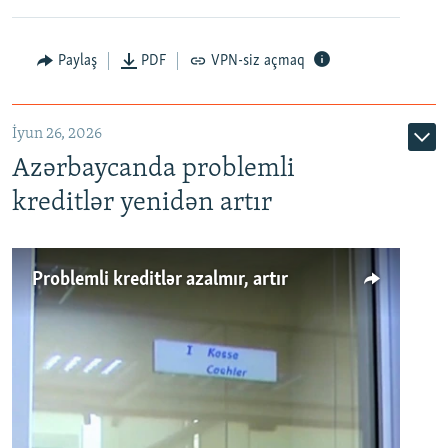
Auto
240p
360p
480p
Paylaş
PDF
VPN-siz açmaq
720p
1080p
İyun 26, 2026
Azərbaycanda problemli
kreditlər yenidən artır
Problemli kreditlər azalmır, artır