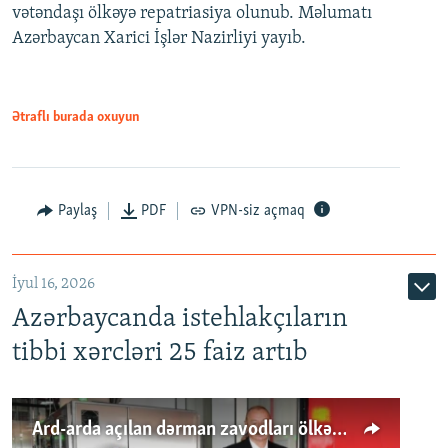
vətəndaşı ölkəyə repatriasiya olunub. Məlumatı
Azərbaycan Xarici İşlər Nazirliyi yayıb.
Ətraflı burada oxuyun
Paylaş
PDF
VPN-siz açmaq
İyul 16, 2026
Azərbaycanda istehlakçıların
tibbi xərcləri 25 faiz artıb
Ard-arda açılan dərman zavodları ölkənin tələbatını ödəyirmi?