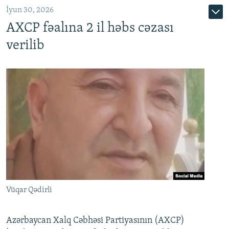
İyun 30, 2026
AXCP fəalına 2 il həbs cəzası
verilib
Vüqar Qədirli
Azərbaycan Xalq Cəbhəsi Partiyasının (AXCP)