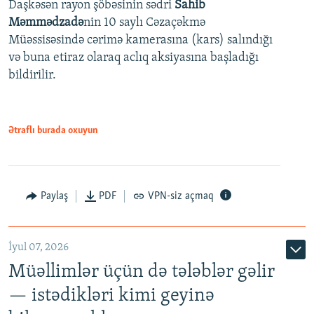
Daşkəsən rayon şöbəsinin sədri
Sahib
480p
Auto
240p
360p
480p
Məmmədzadə
nin 10 saylı Cəzaçəkmə
720p
Müəssisəsində cərimə kamerasına (kars) salındığı
720p
1080p
və buna etiraz olaraq aclıq aksiyasına başladığı
1080p
bildirilir.
Ətraflı burada oxuyun
Paylaş
PDF
VPN-siz açmaq
İyul 07, 2026
Müəllimlər üçün də tələblər gəlir
— istədikləri kimi geyinə