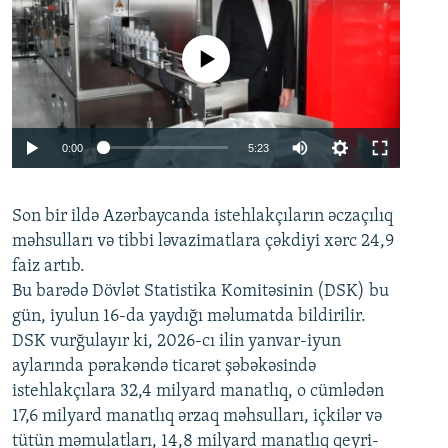
No media source currently available
Auto
0:00
5:23
240p
Son bir ildə Azərbaycanda istehlakçıların
360p
əczaçılıq
məhsulları və tibbi ləvazimatlara çəkdiyi xərc 24,9
480p
Auto
240p
360p
480p
faiz artıb.
720p
Bu barədə Dövlət Statistika Komitəsinin (DSK) bu
720p
1080p
gün, iyulun 16-da yaydığı məlumatda bildirilir.
1080p
DSK vurğulayır ki, 2026-cı ilin yanvar-iyun
aylarında pərakəndə ticarət şəbəkəsində
istehlakçılara 32,4 milyard manatlıq, o cümlədən
17,6 milyard manatlıq ərzaq məhsulları, içkilər və
tütün məmulatları, 14,8 milyard manatlıq qeyri-