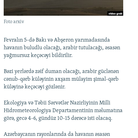
İNFOQRAFIKA
AZƏRBAYCAN ƏDƏBIYYATI KITABXANASI
MISSIYAMIZ
BIZI IZLƏ
KARIKATURA
İSLAM VƏ DEMOKRATIYA
PEŞƏ ETIKASI VƏ JURNALISTIKA STANDARTLARIMIZ
Foto arxiv
İZ - MƏDƏNIYYƏT PROQRAMI
MATERIALLARIMIZDAN ISTIFADƏ
AZADLIQRADIOSU MOBIL TELEFONUNUZDA
RFE/RL-in bütün saytları
Fevralın 5-də Bakı və Abşeron yarımadasında
havanın buludlu olacağı, arabir tutulacağı, əsasən
BIZIMLƏ ƏLAQƏ
yağmursuz keçəcəyi bildirilir.
XƏBƏR BÜLLETENLƏRIMIZ
Bəzi yerlərdə zəif duman olacağı, arabir güclənən
cənub-qərb küləyinin axşam mülayim şimal-qərb
küləyinə keçəcəyi gözlənir.
Ekologiya və Təbii Sərvətlər Nazirliyinin Milli
Hidrometeorologiya Departamentinin məlumatına
görə, gecə 4-6, gündüz 10-15 dərəcə isti olacaq.
Azərbaycanın rayonlarında da havanın əsasən