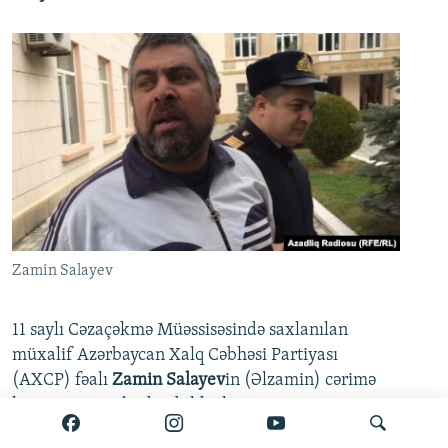
Zamin Salayev
11 saylı Cəzaçəkmə Müəssisəsində saxlanılan
müxalif Azərbaycan Xalq Cəbhəsi Partiyası
(AXCP) fəalı
Zamin Salayev
in (Əlzamin) cərimə
kamerasına salındığı bildirilir.