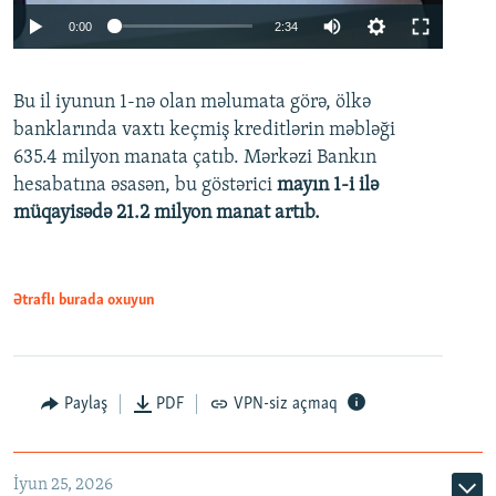
Auto
0:00
2:34
240p
Bu il iyunun 1-nə olan məlumata görə, ölkə
360p
banklarında vaxtı keçmiş kreditlərin məbləği
480p
635.4 milyon manata çatıb. Mərkəzi Bankın
720p
hesabatına əsasən, bu göstərici
mayın 1-i ilə
müqayisədə 21.2 milyon manat artıb.
1080p
Ətraflı burada oxuyun
Auto
240p
360p
480p
Paylaş
PDF
VPN-siz açmaq
720p
1080p
İyun 25, 2026