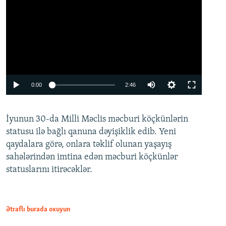
Auto
0:00
2:46
240p
İyunun 30-da Milli Məclis məcburi köçkünlərin
360p
statusu ilə bağlı qanuna dəyişiklik edib. Yeni
480p
qaydalara görə, onlara təklif olunan yaşayış
720p
sahələrindən imtina edən məcburi köçkünlər
statuslarını itirəcəklər.
1080p
Ətraflı burada oxuyun