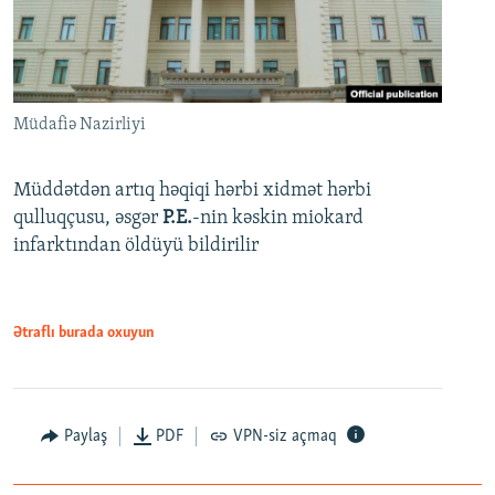
Müdafiə Nazirliyi
Müddətdən artıq həqiqi hərbi xidmət hərbi
qulluqçusu, əsgər
P.E.
-nin kəskin miokard
infarktından öldüyü bildirilir
Ətraflı burada oxuyun
Paylaş
PDF
VPN-siz açmaq