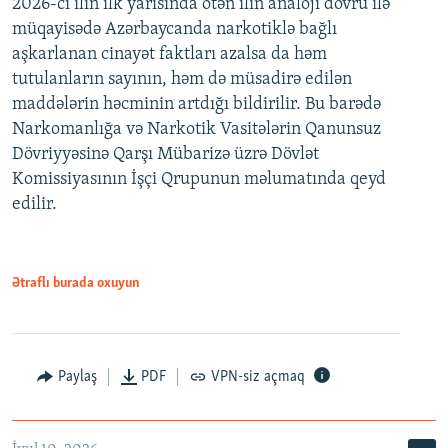
2026-cı ilin ilk yarısında ötən ilin analoji dövrü ilə
müqayisədə Azərbaycanda narkotiklə bağlı
aşkarlanan cinayət faktları azalsa da həm
tutulanların sayının, həm də müsadirə edilən
maddələrin həcminin artdığı bildirilir. Bu barədə
Narkomanlığa və Narkotik Vasitələrin Qanunsuz
Dövriyyəsinə Qarşı Mübarizə üzrə Dövlət
Komissiyasının İşçi Qrupunun məlumatında qeyd
edilir.
Ətraflı burada oxuyun
Paylaş
PDF
VPN-siz açmaq