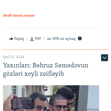
720p
720p
1080p
1080p
Ətraflı burada oxuyun
Paylaş
PDF
VPN-siz açmaq
İyul 10, 2026
Yaxınları: Bəhruz Səmədovun
gözləri xeyli zəifləyib