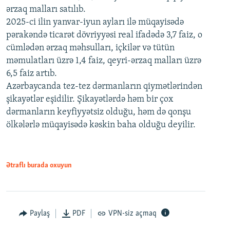
ərzaq malları satılıb.
2025-ci ilin yanvar-iyun ayları ilə müqayisədə
pərakəndə ticarət dövriyyəsi real ifadədə 3,7 faiz, o
cümlədən ərzaq məhsulları, içkilər və tütün
məmulatları üzrə 1,4 faiz, qeyri-ərzaq malları üzrə
6,5 faiz artıb.
Azərbaycanda tez-tez dərmanların qiymətlərindən
şikayətlər eşidilir. Şikayətlərdə həm bir çox
dərmanların keyfiyyətsiz olduğu, həm də qonşu
ölkələrlə müqayisədə kəskin baha olduğu deyilir.
Ətraflı burada oxuyun
Paylaş
PDF
VPN-siz açmaq