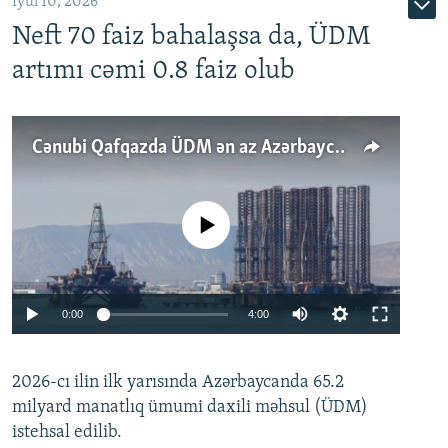
İyul 10, 2026
Neft 70 faiz bahalaşsa da, ÜDM
artımı cəmi 0.8 faiz olub
Cənubi Qafqazda ÜDM ən az Azərbaycanda artır: Qonşuları niyə Bakını qabaqlaya bilir?
No media source currently available
Auto
0:00
4:00
240p
2026-cı ilin ilk yarısında Azərbaycanda 65.2
360p
milyard manatlıq ümumi daxili məhsul (ÜDM)
480p
Auto
240p
360p
480p
istehsal edilib.