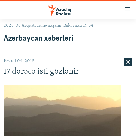
Keçid
linkləri
Əsas
2026, 06 Avqust, cümə axşamı, Bakı vaxtı 19:34
məzmuna
GÜNDƏM
Azərbaycan xəbərləri
qayıt
#İZAHLA
Əsas
KORRUPSIOMETR
naviqasiyaya
Fevral 04, 2018
qayıt
#ƏSLINDƏ
Axtarışa
17 dərəcə isti gözlənir
FƏRQƏ BAX
keç
QANUNI DOĞRU
ARAŞDIRMA
MULTIMEDIA
RADIO ARXIV
VIDEO
HAQQIMIZDA
FOTOQALEREYA
OXU ZALI