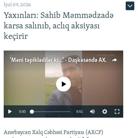
İyul 09, 2026
Yaxınları: Sahib Məmmədzadə
karsa salınıb, aclıq aksiyası
keçirir
'Məni təpiklədilər ki...' - Daşkəsəndə AXCP fəalının yaxınları onun həbsinə etiraz edirlər
No media source currently available
Auto
0:00
6:51
240p
Azərbaycan Xalq Cəbhəsi Partiyası (AXCP)
360p