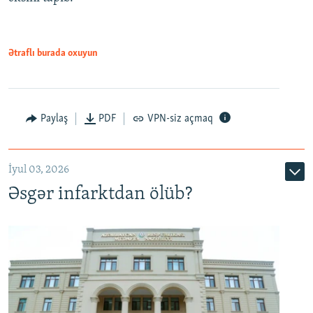
Ətraflı burada oxuyun
Auto
240p
360p
480p
Paylaş
PDF
VPN-siz açmaq
720p
1080p
İyul 03, 2026
Əsgər infarktdan ölüb?