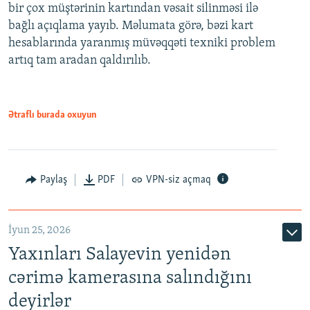
bir çox müştərinin kartından vəsait silinməsi ilə
bağlı açıqlama yayıb. Məlumata görə, bəzi kart
hesablarında yaranmış müvəqqəti texniki problem
artıq tam aradan qaldırılıb.
Ətraflı burada oxuyun
Paylaş
PDF
VPN-siz açmaq
İyun 25, 2026
Yaxınları Salayevin yenidən
cərimə kamerasına salındığını
deyirlər