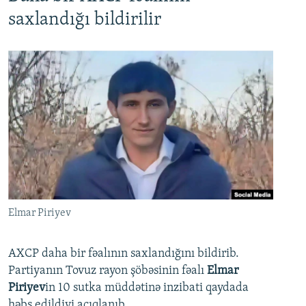
saxlandığı bildirilir
Elmar Piriyev
AXCP daha bir fəalının saxlandığını bildirib.
Partiyanın Tovuz rayon şöbəsinin fəalı
Elmar
Piriyev
in 10 sutka müddətinə inzibati qaydada
həbs edildiyi açıqlanıb.