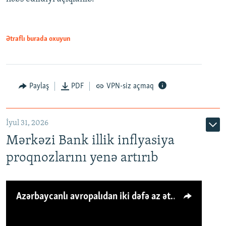
Ətraflı burada oxuyun
Paylaş
PDF
VPN-siz açmaq
İyul 31, 2026
Mərkəzi Bank illik inflyasiya
proqnozlarını yenə artırıb
Azərbaycanlı avropalıdan iki dəfə az ət yeyir, amma... 'Qiymət artımı qaçılmazdır'