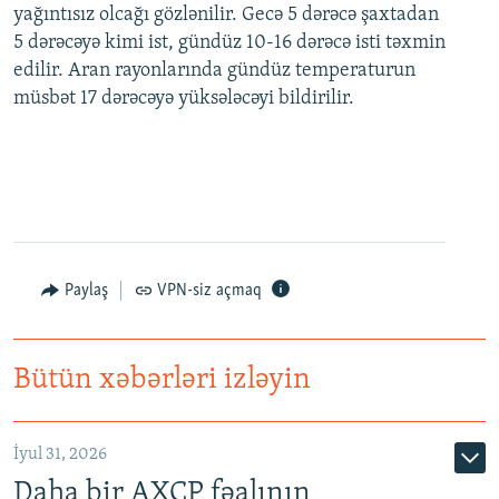
yağıntısız olcağı gözlənilir. Gecə 5 dərəcə şaxtadan
5 dərəcəyə kimi ist, gündüz 10-16 dərəcə isti təxmin
edilir. Aran rayonlarında gündüz temperaturun
müsbət 17 dərəcəyə yüksələcəyi bildirilir.
Paylaş
VPN-siz açmaq
Bütün xəbərləri izləyin
İyul 31, 2026
Daha bir AXCP fəalının