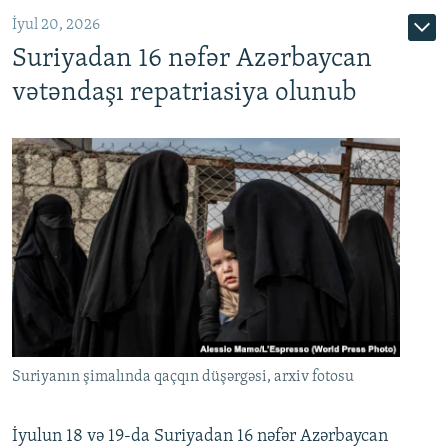
İyul 20, 2026
Auto
240p
360p
480p
Suriyadan 16 nəfər Azərbaycan
720p
1080p
vətəndaşı repatriasiya olunub
Suriyanın şimalında qaçqın düşərgəsi, arxiv fotosu
İyulun 18 və 19-da Suriyadan 16 nəfər Azərbaycan