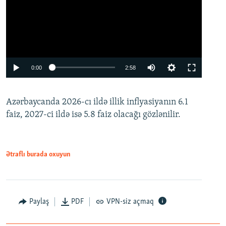
Auto
0:00
2:58
240p
Azərbaycanda 2026-cı ildə illik inflyasiyanın 6.1
360p
faiz, 2027-ci ildə isə 5.8 faiz olacağı gözlənilir.
480p
720p
1080p
Ətraflı burada oxuyun
Paylaş
PDF
VPN-siz açmaq