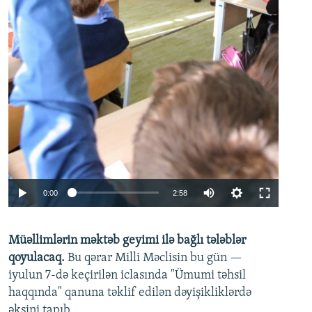
Auto
0:00
2:58
240p
Müəllimlərin məktəb geyimi ilə bağlı tələblər
360p
qoyulacaq.
Bu qərar Milli Məclisin bu gün —
480p
iyulun 7-də keçirilən iclasında "Ümumi təhsil
720p
haqqında" qanuna təklif edilən dəyişikliklərdə
əksini tapıb.
1080p