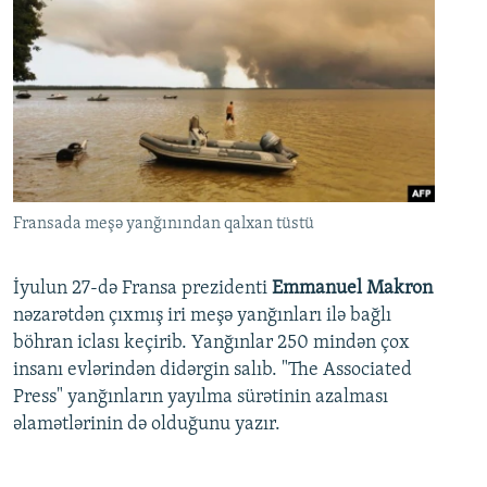
Fransada meşə yanğınından qalxan tüstü
İyulun 27-də Fransa prezidenti
Emmanuel Makron
nəzarətdən çıxmış iri meşə yanğınları ilə bağlı
böhran iclası keçirib. Yanğınlar 250 mindən çox
insanı evlərindən didərgin salıb. "The Associated
Press" yanğınların yayılma sürətinin azalması
əlamətlərinin də olduğunu yazır.