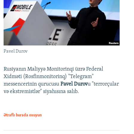
Pavel Durov
Rusiyanın Maliyyə Monitorinqi üzrə Federal
Xidməti (Rosfinmonitorinq) "Telegram"
messencerinin qurucusu
Pavel Durov
u "terrorçular
və ekstremistlər" siyahısına salıb.
Ətraflı burada oxuyun