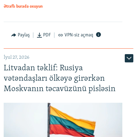
Ətraflı burada oxuyun
Paylaş
PDF
VPN-siz açmaq
İyul 27, 2026
Litvadan təklif: Rusiya
vətəndaşları ölkəyə girərkən
Moskvanın təcavüzünü pisləsin