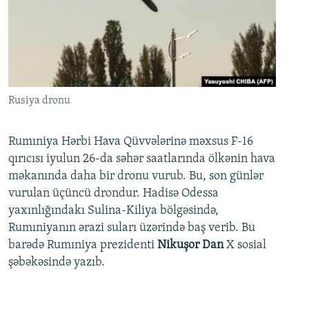
Rusiya dronu
Rumıniya Hərbi Hava Qüvvələrinə məxsus F-16
qırıcısı iyulun 26-da səhər saatlarında ölkənin hava
məkanında daha bir dronu vurub. Bu, son günlər
vurulan üçüncü drondur. Hadisə Odessa
yaxınlığındakı Sulina-Kiliya bölgəsində,
Rumıniyanın ərazi suları üzərində baş verib. Bu
barədə Rumıniya prezidenti
Nikuşor Dan
X sosial
şəbəkəsində yazıb.