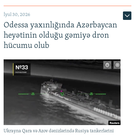
İyul 30, 2026
Odessa yaxınlığında Azərbaycan
heyətinin olduğu gəmiyə dron
hücumu olub
Ukrayna Qara və Azov dənizlərində Rusiya tankerlərini