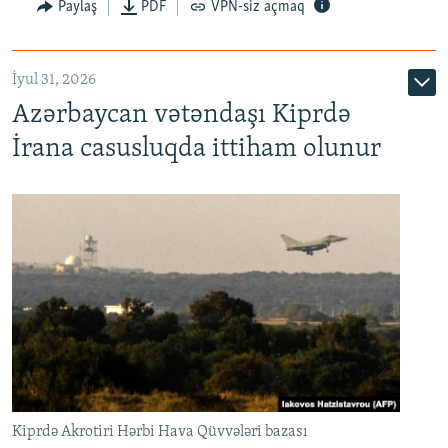
Paylaş
PDF
VPN-siz açmaq
İyul 31, 2026
Azərbaycan vətəndaşı Kiprdə
İrana casusluqda ittiham olunur
Kiprdə Akrotiri Hərbi Hava Qüvvələri bazası