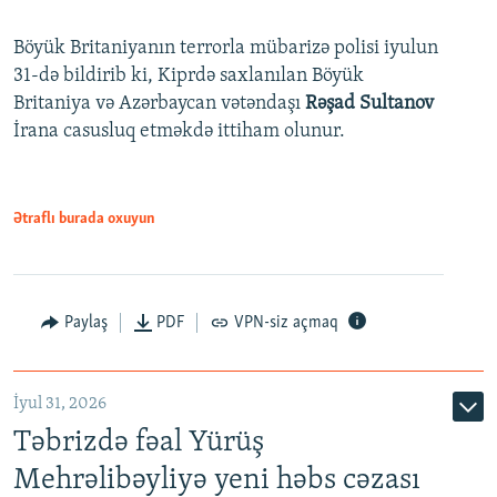
Böyük Britaniyanın terrorla mübarizə polisi iyulun
31-də bildirib ki, Kiprdə saxlanılan Böyük
Britaniya və Azərbaycan vətəndaşı
Rəşad Sultanov
İrana casusluq etməkdə ittiham olunur.
Ətraflı burada oxuyun
Paylaş
PDF
VPN-siz açmaq
İyul 31, 2026
Təbrizdə fəal Yürüş
Mehrəlibəyliyə yeni həbs cəzası