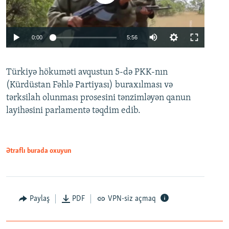
Auto
0:00
5:56
240p
Türkiyə hökuməti avqustun 5-də PKK-nın
360p
(Kürdüstan Fəhlə Partiyası) buraxılması və
480p
Auto
240p
360p
480p
tərksilah olunması prosesini tənzimləyən qanun
720p
layihəsini parlamentə təqdim edib.
720p
1080p
1080p
Ətraflı burada oxuyun
Paylaş
PDF
VPN-siz açmaq