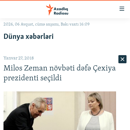
Keçid
linkləri
Əsas
2026, 06 Avqust, cümə axşamı, Bakı vaxtı 16:09
məzmuna
GÜNDƏM
Dünya xəbərləri
qayıt
#İZAHLA
Əsas
KORRUPSIOMETR
naviqasiyaya
Yanvar 27, 2018
qayıt
#ƏSLINDƏ
Axtarışa
Milos Zeman növbəti dəfə Çexiya
FƏRQƏ BAX
keç
prezidenti seçildi
QANUNI DOĞRU
ARAŞDIRMA
MULTIMEDIA
RADIO ARXIV
VIDEO
HAQQIMIZDA
FOTOQALEREYA
OXU ZALI