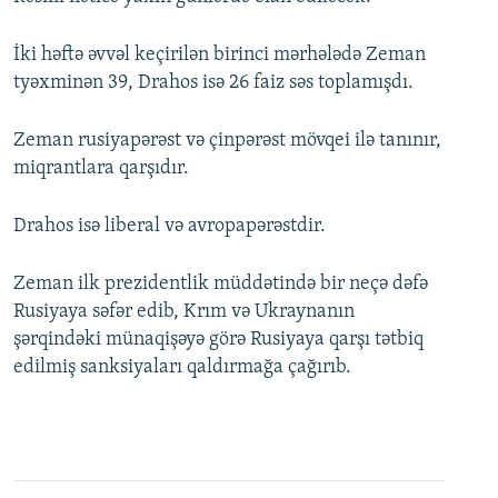
İki həftə əvvəl keçirilən birinci mərhələdə Zeman
tyəxminən 39, Drahos isə 26 faiz səs toplamışdı.
Zeman rusiyapərəst və çinpərəst mövqei ilə tanınır,
miqrantlara qarşıdır.
Drahos isə liberal və avropapərəstdir.
Zeman ilk prezidentlik müddətində bir neçə dəfə
Rusiyaya səfər edib, Krım və Ukraynanın
şərqindəki münaqişəyə görə Rusiyaya qarşı tətbiq
edilmiş sanksiyaları qaldırmağa çağırıb.