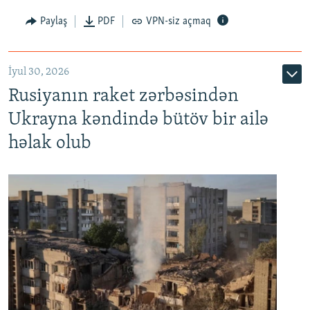
Paylaş
PDF
VPN-siz açmaq
İyul 30, 2026
Rusiyanın raket zərbəsindən
Ukrayna kəndində bütöv bir ailə
həlak olub