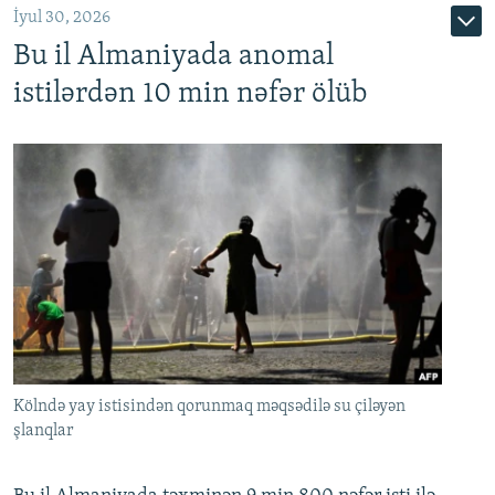
İyul 30, 2026
Bu il Almaniyada anomal
istilərdən 10 min nəfər ölüb
Kölndə yay istisindən qorunmaq məqsədilə su çiləyən
şlanqlar