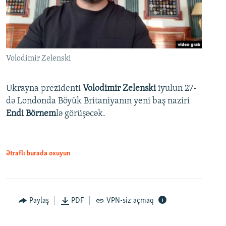
Volodimir Zelenski
Ukrayna prezidenti
Volodimir Zelenski
iyulun 27-
də Londonda Böyük Britaniyanın yeni baş naziri
Endi Börnem
lə görüşəcək.
Ətraflı burada oxuyun
Paylaş
PDF
VPN-siz açmaq