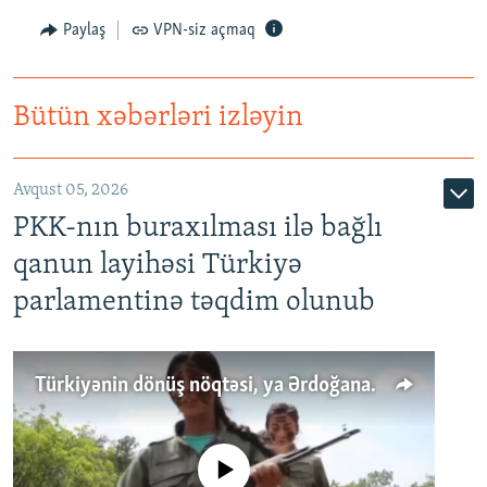
Paylaş
VPN-siz açmaq
Bütün xəbərləri izləyin
Avqust 05, 2026
PKK-nın buraxılması ilə bağlı
qanun layihəsi Türkiyə
parlamentinə təqdim olunub
Türkiyənin dönüş nöqtəsi, ya Ərdoğana üçüncü şans: PKK ilə qəfil barışıq nə deməkdir?
No media source currently available