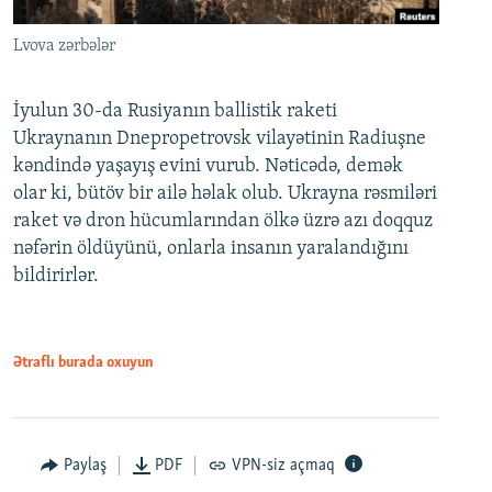
Lvova zərbələr
İyulun 30-da Rusiyanın ballistik raketi
Ukraynanın Dnepropetrovsk vilayətinin Radiuşne
kəndində yaşayış evini vurub. Nəticədə, demək
olar ki, bütöv bir ailə həlak olub. Ukrayna rəsmiləri
raket və dron hücumlarından ölkə üzrə azı doqquz
nəfərin öldüyünü, onlarla insanın yaralandığını
bildirirlər.
Ətraflı burada oxuyun
Paylaş
PDF
VPN-siz açmaq