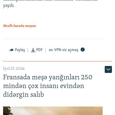
yayıb.
Ətraflı burada oxuyun
Paylaş
PDF
VPN-siz açmaq
İyul 27, 2026
Fransada meşə yanğınları 250
mindən çox insanı evindən
didərgin salıb