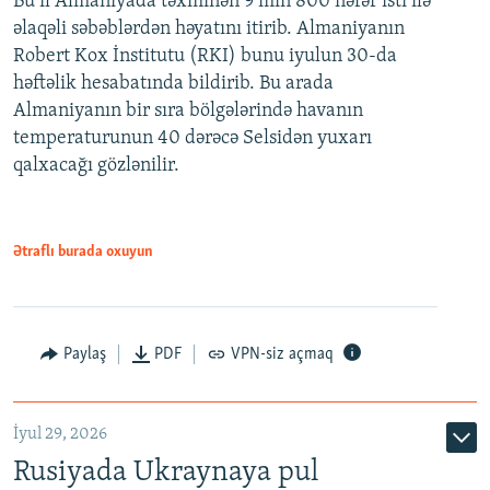
Bu il Almaniyada təxminən 9 min 800 nəfər isti ilə
əlaqəli səbəblərdən həyatını itirib. Almaniyanın
Robert Kox İnstitutu (RKI) bunu iyulun 30-da
həftəlik hesabatında bildirib. Bu arada
Almaniyanın bir sıra bölgələrində havanın
temperaturunun 40 dərəcə Selsidən yuxarı
qalxacağı gözlənilir.
Ətraflı burada oxuyun
Paylaş
PDF
VPN-siz açmaq
İyul 29, 2026
Rusiyada Ukraynaya pul