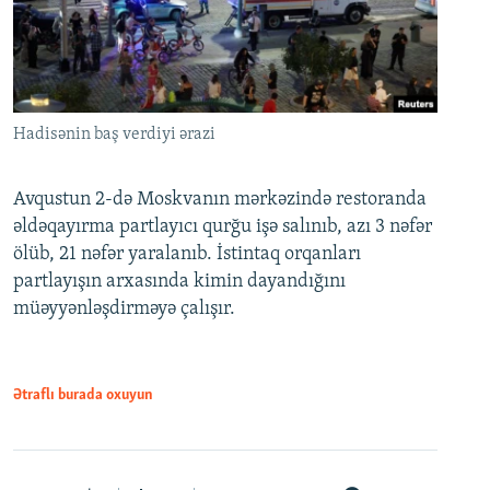
Hadisənin baş verdiyi ərazi
Avqustun 2-də Moskvanın mərkəzində restoranda
əldəqayırma partlayıcı qurğu işə salınıb, azı 3 nəfər
ölüb, 21 nəfər yaralanıb. İstintaq orqanları
partlayışın arxasında kimin dayandığını
müəyyənləşdirməyə çalışır.
Ətraflı burada oxuyun