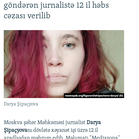
göndərən jurnalistə 12 il həbs
cəzası verilib
Darya Şipaçyova
Moskva şəhər Məhkəməsi jurnalist
Darya
Şipaçyova
nı dövlətə xəyanət işi üzrə 12 il
azadlıqdan məhrum edib. Məlumatı "Mediazona"