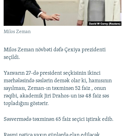
İNFOQRAFIKA
AZƏRBAYCAN ƏDƏBIYYATI KITABXANASI
MISSIYAMIZ
BIZI IZLƏ
KARIKATURA
İSLAM VƏ DEMOKRATIYA
PEŞƏ ETIKASI VƏ JURNALISTIKA STANDARTLARIMIZ
İZ - MƏDƏNIYYƏT PROQRAMI
MATERIALLARIMIZDAN ISTIFADƏ
Milos Zeman
AZADLIQRADIOSU MOBIL TELEFONUNUZDA
RFE/RL-in bütün saytları
BIZIMLƏ ƏLAQƏ
Milos Zeman növbəti dəfə Çexiya prezidenti
seçildi.
XƏBƏR BÜLLETENLƏRIMIZ
Yanvarın 27-də president seçkisinin ikinci
mərhələsində səslərin demək olar ki, hamısının
sayılması, Zeman-ın təxminən 52 faiz , onun
rəqibi, akademik Jiri Drahos-un isə 48 faiz səs
topladığını göstərir.
Səsvermədə təxminən 65 faiz seçici iştirak edib.
Rəsmi nəticə yaxın günlərdə elan ediləcək.