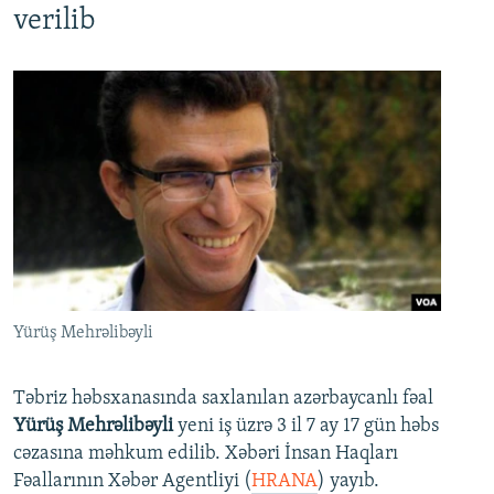
verilib
Yürüş Mehrəlibəyli
Təbriz həbsxanasında saxlanılan azərbaycanlı fəal
Yürüş Mehrəlibəyli
yeni iş üzrə 3 il 7 ay 17 gün həbs
cəzasına məhkum edilib. Xəbəri İnsan Haqları
Fəallarının Xəbər Agentliyi (
HRANA
) yayıb.