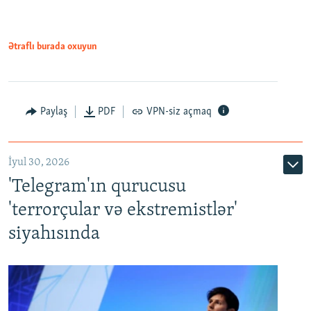
Ətraflı burada oxuyun
Paylaş
PDF
VPN-siz açmaq
İyul 30, 2026
'Telegram'ın qurucusu
'terrorçular və ekstremistlər'
siyahısında