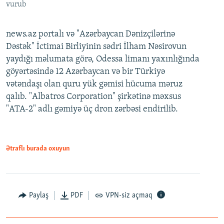
vurub
news.az portalı və "Azərbaycan Dənizçilərinə
Dəstək" İctimai Birliyinin sədri İlham Nəsirovun
yaydığı məlumata görə, Odessa limanı yaxınlığında
göyərtəsində 12 Azərbaycan və bir Türkiyə
vətəndaşı olan quru yük gəmisi hücuma məruz
qalıb. "Albatros Corporation" şirkətinə məxsus
"ATA-2" adlı gəmiyə üç dron zərbəsi endirilib.
Ətraflı burada oxuyun
Paylaş
PDF
VPN-siz açmaq