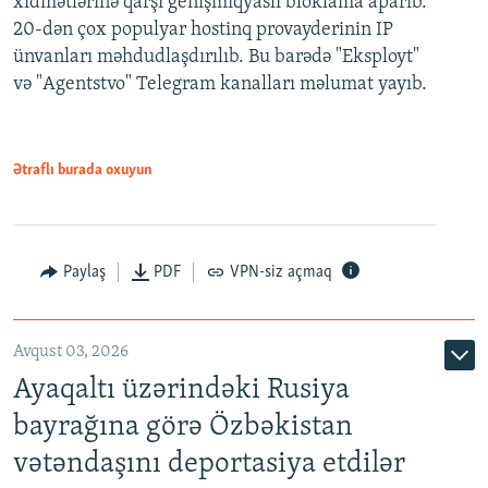
xidmətlərinə qarşı genişmiqyaslı bloklama aparıb.
20-dən çox populyar hostinq provayderinin IP
ünvanları məhdudlaşdırılıb. Bu barədə "Eksployt"
və "Agentstvo" Telegram kanalları məlumat yayıb.
Ətraflı burada oxuyun
Paylaş
PDF
VPN-siz açmaq
Avqust 03, 2026
Ayaqaltı üzərindəki Rusiya
bayrağına görə Özbəkistan
vətəndaşını deportasiya etdilər