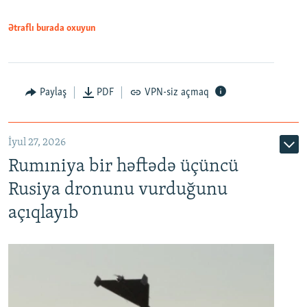
Ətraflı burada oxuyun
Paylaş
PDF
VPN-siz açmaq
İyul 27, 2026
Rumıniya bir həftədə üçüncü
Rusiya dronunu vurduğunu
açıqlayıb