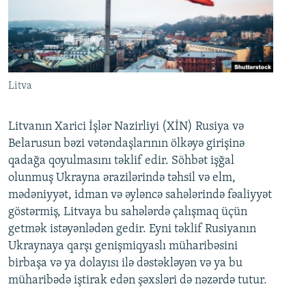
Litva
Litvanın Xarici İşlər Nazirliyi (XİN) Rusiya və
Belarusun bəzi vətəndaşlarının ölkəyə girişinə
qadağa qoyulmasını təklif edir. Söhbət işğal
olunmuş Ukrayna ərazilərində təhsil və elm,
mədəniyyət, idman və əyləncə sahələrində fəaliyyət
göstərmiş, Litvaya bu sahələrdə çalışmaq üçün
getmək istəyənlədən gedir. Eyni təklif Rusiyanın
Ukraynaya qarşı genişmiqyaslı müharibəsini
birbaşa və ya dolayısı ilə dəstəkləyən və ya bu
müharibədə iştirak edən şəxsləri də nəzərdə tutur.