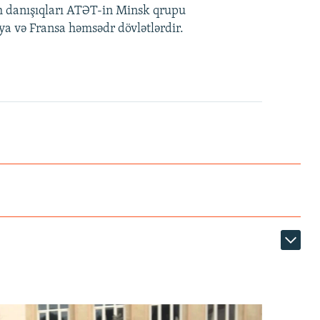
lh danışıqları ATƏT-in Minsk qrupu
siya və Fransa həmsədr dövlətlərdir.