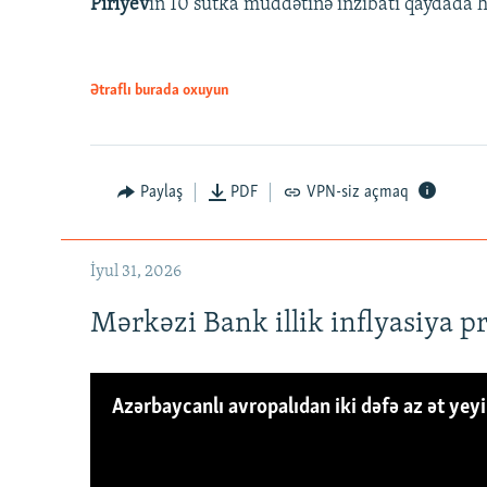
Piriyev
in 10 sutka müddətinə inzibati qaydada hə
Ətraflı burada oxuyun
Paylaş
PDF
VPN-siz açmaq
İyul 31, 2026
Mərkəzi Bank illik inflyasiya p