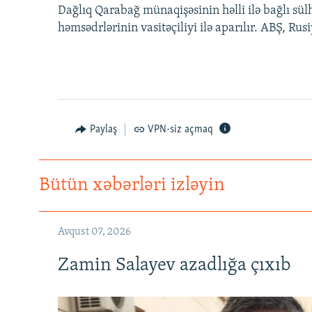
Dağlıq Qarabağ münaqişəsinin həlli ilə bağlı sü
həmsədrlərinin vasitəçiliyi ilə aparılır. ABŞ, Ru
Paylaş
VPN-siz açmaq
Bütün xəbərləri izləyin
Avqust 07, 2026
Zamin Salayev azadlığa çıxıb