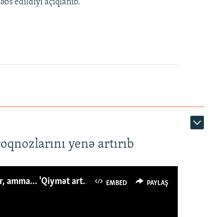
bs edildiyi açıqlanıb.
roqnozlarını yenə artırıb
Azərbaycanlı avropalıdan iki dəfə az ət yeyir, amma... 'Qiymət artımı qaçılmazdır'
EMBED
PAYLAŞ