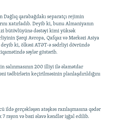
in Dağlıq qarabağdakı separatçı rejimin
rını xatırladıb. Deyib ki, bunu Almaniyanın
azi bütövlüyünə dəstəyi kimi yüksək
irliyinin Şərqi Avropa, Qafqaz və Mərkəzi Asiya
deyib ki, ölkəsi ATƏT-ə sədrliyi dövründə
tiqamətində səylər göstərib.
n salınmasının 200 illiyi ilə əlamətdar
i tədbirlərin keçirilməsinin planlaşdırıldığını
cü ildə gerçəkləşən atəşkəs razılaşmasına qədər
7 rayon və bəzi əlavə kəndlər işğal edilib.