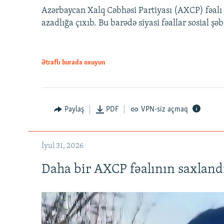
Azərbaycan Xalq Cəbhəsi Partiyası (AXCP) fəalı
azadlığa çıxıb. Bu barədə siyasi fəallar sosial ş
Ətraflı burada oxuyun
Paylaş
PDF
VPN-siz açmaq
İyul 31, 2026
Daha bir AXCP fəalının saxlandığ