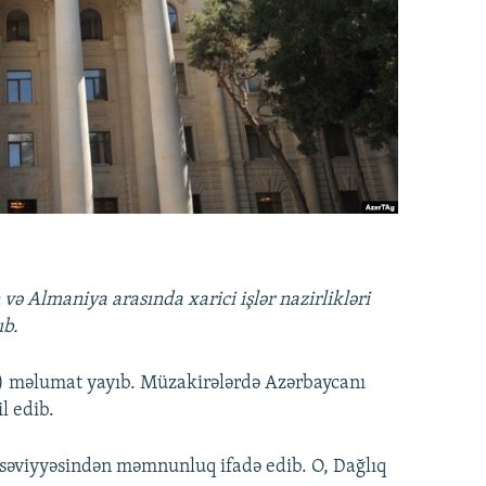
ə Almaniya arasında xarici işlər nazirlikləri
ıb.
N) məlumat yayıb. Müzakirələrdə Azərbaycanı
l edib.
in səviyyəsindən məmnunluq ifadə edib. O, Dağlıq