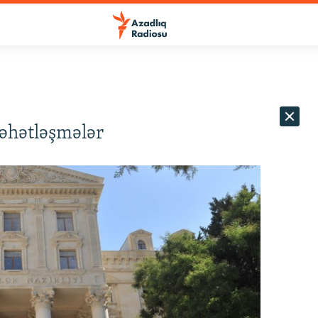
ləhətləşmələr