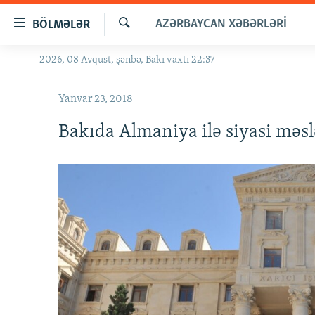
Keçid
AZƏRBAYCAN XƏBƏRLƏRI
BÖLMƏLƏR
linkləri
Axtar
Əsas
2026, 08 Avqust, şənbə, Bakı vaxtı 22:37
GÜNDƏM
məzmuna
#İZAHLA
qayıt
Yanvar 23, 2018
Əsas
KORRUPSIOMETR
naviqasiyaya
Bakıda Almaniya ilə siyasi məs
#ƏSLINDƏ
qayıt
Axtarışa
FƏRQƏ BAX
keç
QANUNI DOĞRU
ARAŞDIRMA
MULTIMEDIA
RADIO ARXIV
VIDEO
HAQQIMIZDA
FOTOQALEREYA
OXU ZALI