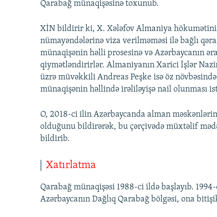
Qarabağ münaqişəsinə toxunub.
XİN bildirir ki, X. Xələfov Almaniya hökumətin
nümayəndələrinə viza verilməməsi ilə bağlı qəra
münaqişənin həlli prosesinə və Azərbaycanın ər
qiymətləndirirlər. Almaniyanın Xarici İşlər Naz
üzrə müvəkkili Andreas Peşke isə öz növbəsində 
münaqişənin həllində irəliləyişə nail olunması is
O, 2018-ci ilin Azərbaycanda alman məskənlərini
olduğunu bildirərək, bu çərçivədə müxtəlif mədən
bildirib.
Xatırlatma
Qarabağ münaqişəsi 1988-ci ildə başlayıb. 1994-
Azərbaycanın Dağlıq Qarabağ bölgəsi, ona bitişik 