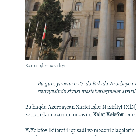
İNFOQRAFIKA
AZƏRBAYCAN ƏDƏBIYYATI KITABXANASI
MISSIYAMIZ
KARIKATURA
İSLAM VƏ DEMOKRATIYA
PEŞƏ ETIKASI VƏ JURNALISTIKA
STANDARTLARIMIZ
İZ - MƏDƏNIYYƏT PROQRAMI
MATERIALLARIMIZDAN ISTIFADƏ
AZADLIQRADIOSU MOBIL TELEFONUNUZDA
BIZIMLƏ ƏLAQƏ
XƏBƏR BÜLLETENLƏRIMIZ
Xarici işlər nazirliyi
Bu gün, yanvarın 23-də Bakıda Azərbaycan v
səviyyəsində siyasi məsləhətləşmələr aparıl
Bu haqda Azərbaycan Xarici İşlər Nazirliyi (Xİ
xarici işlər nazirinin müavini
Xələf Xələfov
təmsi
X.Xələfov ikitərəfli iqtisadi və mədəni əlaqələr