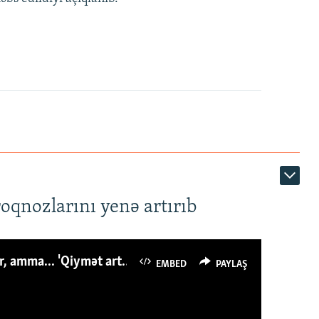
roqnozlarını yenə artırıb
Azərbaycanlı avropalıdan iki dəfə az ət yeyir, amma... 'Qiymət artımı qaçılmazdır'
EMBED
PAYLAŞ