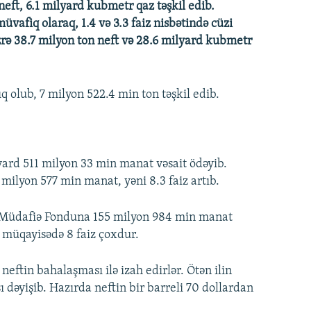
neft, 6.1 milyard kubmetr qaz təşkil edib.
müvafiq olaraq, 1.4 və 3.3 faiz nisbətində cüzi
zrə 38.7 milyon ton neft və 28.6 milyard kubmetr
ıq olub, 7 milyon 522.4 min ton təşkil edib.
yard 511 milyon 33 min manat vəsait ödəyib.
5 milyon 577 min manat, yəni 8.3 faiz artıb.
l Müdafiə Fonduna 155 milyon 984 min manat
lə müqayisədə 8 faiz çoxdur.
neftin bahalaşması ilə izah edirlər. Ötən ilin
 dəyişib. Hazırda neftin bir barreli 70 dollardan