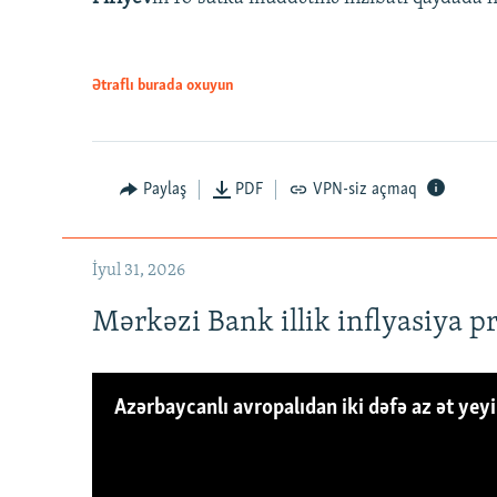
Ətraflı burada oxuyun
Paylaş
PDF
VPN-siz açmaq
İyul 31, 2026
Mərkəzi Bank illik inflyasiya p