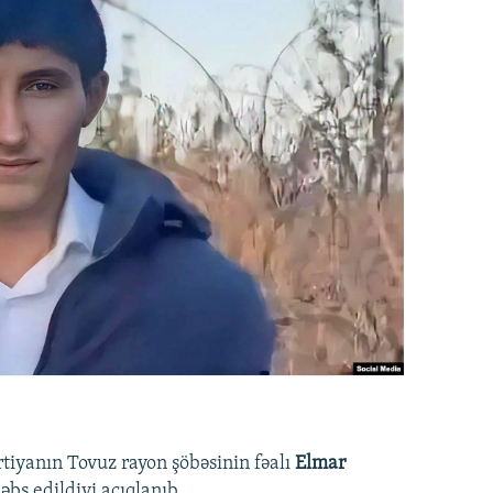
rtiyanın Tovuz rayon şöbəsinin fəalı
Elmar
bs edildiyi açıqlanıb.