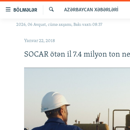
Keçid
AZƏRBAYCAN XƏBƏRLƏRI
BÖLMƏLƏR
linkləri
Axtar
Əsas
2026, 06 Avqust, cümə axşamı, Bakı vaxtı 08:37
GÜNDƏM
məzmuna
#İZAHLA
qayıt
Yanvar 22, 2018
Əsas
KORRUPSIOMETR
naviqasiyaya
SOCAR ötən il 7.4 milyon ton nef
#ƏSLINDƏ
qayıt
Axtarışa
FƏRQƏ BAX
keç
QANUNI DOĞRU
ARAŞDIRMA
MULTIMEDIA
RADIO ARXIV
VIDEO
HAQQIMIZDA
FOTOQALEREYA
OXU ZALI