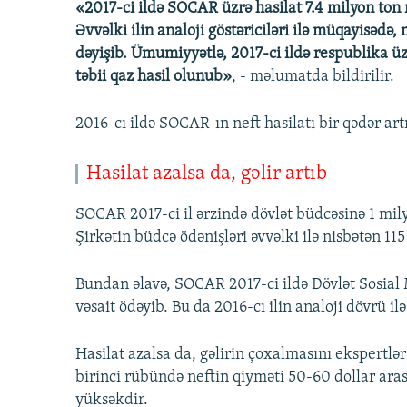
«2017-ci ildə SOCAR üzrə hasilat 7.4 milyon ton 
Əvvəlki ilin analoji göstəriciləri ilə müqayisədə, 
dəyişib. Ümumiyyətlə, 2017-ci ildə respublika ü
təbii qaz hasil olunub»
, - məlumatda bildirilir.
2016-cı ildə SOCAR-ın neft hasilatı bir qədər art
Hasilat azalsa da, gəlir artıb
SOCAR 2017-ci il ərzində dövlət büdcəsinə 1 mil
Şirkətin büdcə ödənişləri əvvəlki ilə nisbətən 11
Bundan əlavə, SOCAR 2017-ci ildə Dövlət Sosia
vəsait ödəyib. Bu da 2016-cı ilin analoji dövrü i
Hasilat azalsa da, gəlirin çoxalmasını ekspertlər 
birinci rübündə neftin qiyməti 50-60 dollar arası
yüksəkdir.