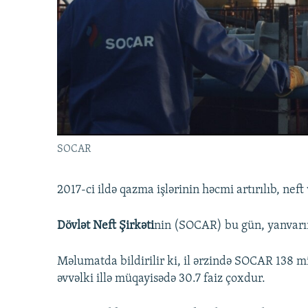
İNFOQRAFIKA
AZƏRBAYCAN ƏDƏBIYYATI KITABXANASI
MISSIYAMIZ
KARIKATURA
İSLAM VƏ DEMOKRATIYA
PEŞƏ ETIKASI VƏ JURNALISTIKA
STANDARTLARIMIZ
İZ - MƏDƏNIYYƏT PROQRAMI
MATERIALLARIMIZDAN ISTIFADƏ
AZADLIQRADIOSU MOBIL TELEFONUNUZDA
BIZIMLƏ ƏLAQƏ
XƏBƏR BÜLLETENLƏRIMIZ
SOCAR
2017-ci ildə qazma işlərinin həcmi artırılıb, neft v
Dövlət Neft Şirkəti
nin (SOCAR) bu gün, yanvarın
Məlumatda bildirilir ki, il ərzində SOCAR 138 mi
əvvəlki illə müqayisədə 30.7 faiz çoxdur.