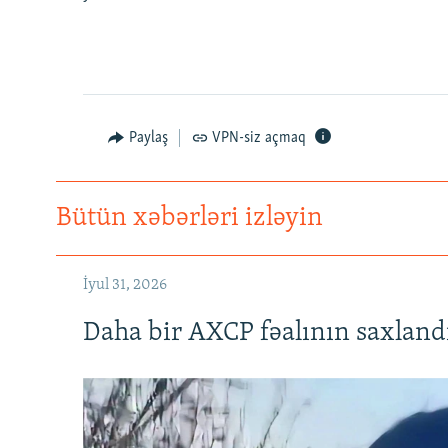
Paylaş
VPN-siz açmaq
Bütün xəbərləri izləyin
İyul 31, 2026
Daha bir AXCP fəalının saxlandığ