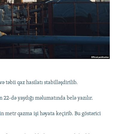
ə təbii qaz hasilatı stabilləşdirilib.
 22-də yaydığı məlumatında belə yazılır.
n metr qazma işi həyata keçirib. Bu göstərici