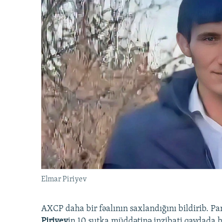
Elmar Piriyev
AXCP daha bir fəalının saxlandığını bildirib. Pa
Piriyev
in 10 sutka müddətinə inzibati qaydada hə