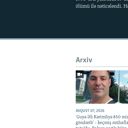
ölümü ilə nəticələndi. H
Arxiv
AVQUST 07, 2026
'Guya Əli Kərimliyə 850 mi
göndərib' – keçmiş mühafiz