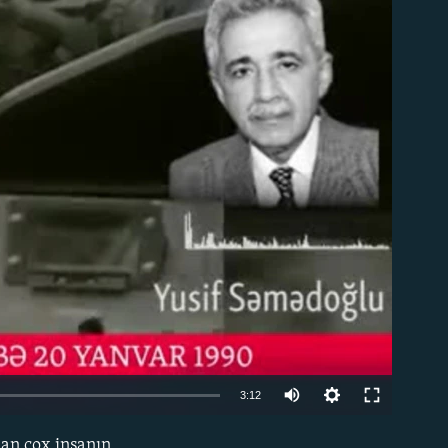
able
3:12
dan çox insanın