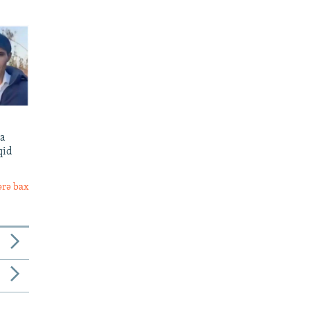
sa
qid
ərə bax