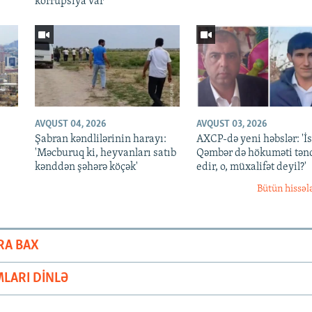
korrupsiya var'
AVQUST 04, 2026
AVQUST 03, 2026
Şabran kəndlilərinin harayı:
AXCP-də yeni həbslər: 'İ
'Məcburuq ki, heyvanları satıb
Qəmbər də hökuməti tən
kənddən şəhərə köçək'
edir, o, müxalifət deyil?'
Bütün hissəl
RA BAX
LARI DINLƏ