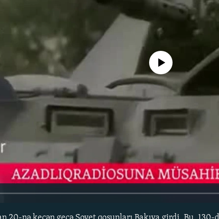
No media source currently avail
dan 20-nə keçən gecə Sovet qoşunları Bakıya girdi. Bu, 130-