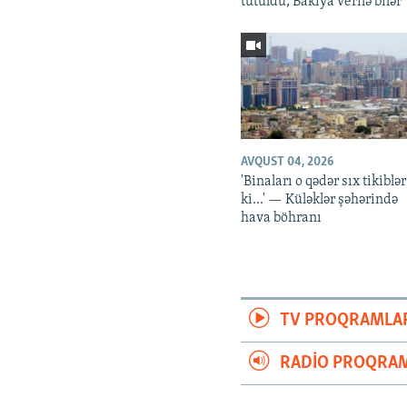
tutuldu, Bakıya verilə bilər
AVQUST 04, 2026
'Binaları o qədər sıx tikiblər
ki...' — Küləklər şəhərində
hava böhranı
TV PROQRAMLA
RADIO PROQRAM