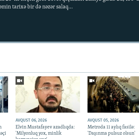
əmin tarixə bir də nəzər salaq...
AVQUST 06, 2026
AVQUST 05, 2026
n
Elvin Mustafayev azadlıqda:
Metroda 11 aylıq fasilə:
əçi
'Milyonluq yox, minlik
'Daşınma pulsuz olsun'