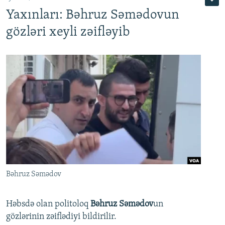
Yaxınları: Bəhruz Səmədovun
gözləri xeyli zəifləyib
Bəhruz Səmədov
Həbsdə olan politoloq
Bəhruz Səmədov
un
gözlərinin zəiflədiyi bildirilir.