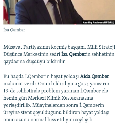
İNFOQRAFIKA
AZƏRBAYCAN ƏDƏBIYYATI KITABXANASI
MISSIYAMIZ
BIZI IZLƏ
KARIKATURA
İSLAM VƏ DEMOKRATIYA
PEŞƏ ETIKASI VƏ JURNALISTIKA STANDARTLARIMIZ
İZ - MƏDƏNIYYƏT PROQRAMI
MATERIALLARIMIZDAN ISTIFADƏ
İsa Qəmbər
AZADLIQRADIOSU MOBIL TELEFONUNUZDA
RFE/RL-in bütün saytları
BIZIMLƏ ƏLAQƏ
Müsavat Partiyasının keçmiş başqanı, Milli Strateji
Düşüncə Mərkəzinin sədri
İsa Qəmbər
in səhhətinin
XƏBƏR BÜLLETENLƏRIMIZ
qaydasına düşdüyü bildirilir
Bu haqda İ.Qəmbərin həyat yoldaşı
Aida Qəmbər
məlumat verib. Onun bildirdiyinə görə, yanvarın
13-də səhhətində problem yaranan İ.Qəmbər elə
həmin gün Mərkəzi Klinik Xəstəxanasına
yerləşdirilib. Müayinələrdən sonra İ.Qəmbərin
ürəyinə stent qoyulduğunu bildirən həyat yoldaşı
onun özünü normal hiss etdiyini söyləyib.