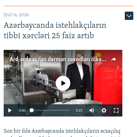
İyul 16, 2026
Azərbaycanda istehlakçıların
tibbi xərcləri 25 faiz artıb
Ard-arda açılan dərman zavodları ölkənin tələbatını ödəyirmi?
No media source currently available
Auto
0:00
5:23
240p
Son bir ildə Azərbaycanda istehlakçıların
360p
əczaçılıq