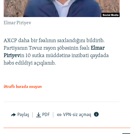
Elmar Piriyev
AXCP daha bir fəalının saxlandığını bildirib.
Partiyanın Tovuz rayon şöbəsinin fəalı
Elmar
Piriyev
in 10 sutka müddətinə inzibati qaydada
həbs edildiyi açıqlanıb.
Ətraflı burada oxuyun
Paylaş
PDF
VPN-siz açmaq