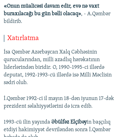
«Onun müalicəsi davam edir, evə nə vaxt
buraxılacağı bu gün bəlli olacaq»
, - A.Qəmbər
bildirib.
Xatırlatma
İsa Qəmbər Azərbaycan Xalq Cəbhəsinin
qurucularından, milli azadlıq hərəkatının
liderlərindən biridir. O, 1990-1995-ci illərdə
deputat, 1992-1993-cü illərdə isə Milli Məclisin
sədri olub.
İ.Qəmbər 1992-ci il mayın 18-dən iyunun 17-dək
prezident səlahiyyətlərini də icra edib.
1993-cü ilin yayında
Əbülfəz Elçibəy
in başçılıq
etdiyi hakimiyyət devriləndən sonra İ.Qəmbər