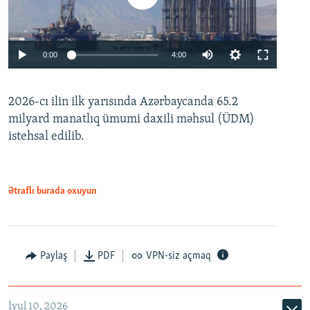
Auto
0:00
4:00
240p
2026-cı ilin ilk yarısında Azərbaycanda 65.2
360p
milyard manatlıq ümumi daxili məhsul (ÜDM)
480p
Auto
240p
360p
480p
istehsal edilib.
720p
720p
1080p
1080p
Ətraflı burada oxuyun
Paylaş
PDF
VPN-siz açmaq
İyul 10, 2026