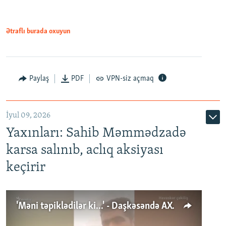
Ətraflı burada oxuyun
Paylaş
PDF
VPN-siz açmaq
İyul 09, 2026
Yaxınları: Sahib Məmmədzadə
karsa salınıb, aclıq aksiyası
keçirir
'Məni təpiklədilər ki...' - Daşkəsəndə AXCP fəalının yaxınları onun həbsinə etiraz edirlər