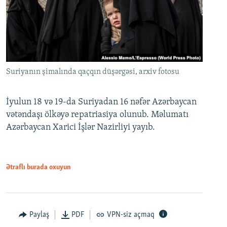
Suriyanın şimalında qaçqın düşərgəsi, arxiv fotosu
İyulun 18 və 19-da Suriyadan 16 nəfər Azərbaycan
vətəndaşı ölkəyə repatriasiya olunub. Məlumatı
Azərbaycan Xarici İşlər Nazirliyi yayıb.
Ətraflı burada oxuyun
Paylaş
PDF
VPN-siz açmaq