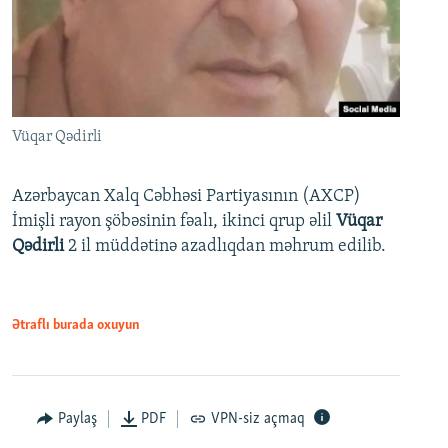
Vüqar Qədirli
Azərbaycan Xalq Cəbhəsi Partiyasının (AXCP)
İmişli rayon şöbəsinin fəalı, ikinci qrup əlil
Vüqar
Qədirli
2 il müddətinə azadlıqdan məhrum edilib.
Ətraflı burada oxuyun
Paylaş
PDF
VPN-siz açmaq