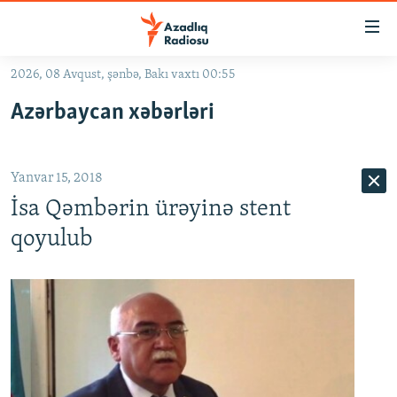
Keçid
linkləri
Əsas
2026, 08 Avqust, şənbə, Bakı vaxtı 00:55
məzmuna
GÜNDƏM
Azərbaycan xəbərləri
qayıt
#İZAHLA
Əsas
KORRUPSIOMETR
naviqasiyaya
Yanvar 15, 2018
qayıt
#ƏSLINDƏ
Axtarışa
İsa Qəmbərin ürəyinə stent
FƏRQƏ BAX
keç
qoyulub
QANUNI DOĞRU
ARAŞDIRMA
MULTIMEDIA
RADIO ARXIV
VIDEO
HAQQIMIZDA
FOTOQALEREYA
OXU ZALI