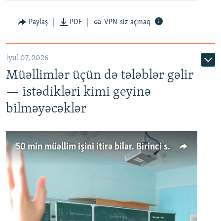
Paylaş
PDF
VPN-siz açmaq
İyul 07, 2026
Müəllimlər üçün də tələblər gəlir
— istədikləri kimi geyinə
bilməyəcəklər
50 min müəllim işini itirə bilər. Birinci sinfə gedənlər azalır