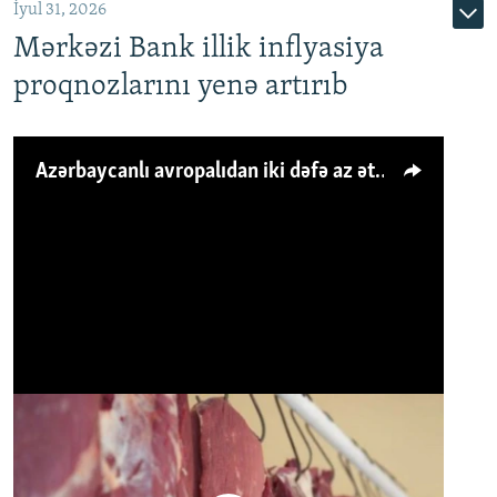
İyul 31, 2026
Mərkəzi Bank illik inflyasiya
proqnozlarını yenə artırıb
Azərbaycanlı avropalıdan iki dəfə az ət yeyir, amma... 'Qiymət artımı qaçılmazdır'