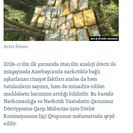
Arxiv fotosu
2026-cı ilin ilk yarısında ötən ilin analoji dövrü ilə
müqayisədə Azərbaycanda narkotiklə bağlı
aşkarlanan cinayət faktları azalsa da həm
tutulanların sayının, həm də müsadirə edilən
maddələrin həcminin artdığı bildirilir. Bu barədə
Narkomanlığa və Narkotik Vasitələrin Qanunsuz
Dövriyyəsinə Qarşı Mübarizə üzrə Dövlət
Komissiyasının İşçi Qrupunun məlumatında qeyd
edilir.