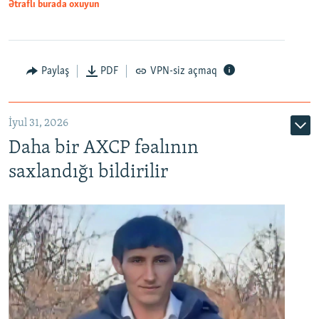
Ətraflı burada oxuyun
Paylaş
PDF
VPN-siz açmaq
İyul 31, 2026
Daha bir AXCP fəalının
saxlandığı bildirilir