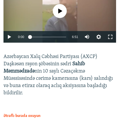
No media source currently available
Auto
0:00
6:51
240p
Azərbaycan Xalq Cəbhəsi Partiyası (AXCP)
360p
Daşkəsən rayon şöbəsinin sədri
Sahib
480p
Auto
240p
360p
480p
Məmmədzadə
nin 10 saylı Cəzaçəkmə
720p
Müəssisəsində cərimə kamerasına (kars) salındığı
720p
1080p
və buna etiraz olaraq aclıq aksiyasına başladığı
1080p
bildirilir.
Ətraflı burada oxuyun