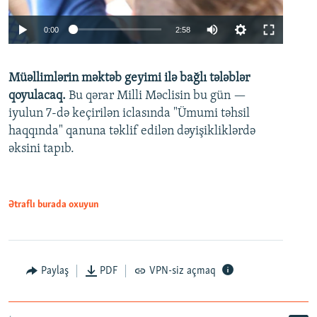
Auto
0:00
2:58
240p
Müəllimlərin məktəb geyimi ilə bağlı tələblər
360p
qoyulacaq.
Bu qərar Milli Məclisin bu gün —
480p
iyulun 7-də keçirilən iclasında "Ümumi təhsil
720p
haqqında" qanuna təklif edilən dəyişikliklərdə
əksini tapıb.
1080p
Ətraflı burada oxuyun
Auto
240p
360p
480p
Paylaş
PDF
VPN-siz açmaq
720p
1080p