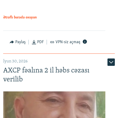
Ətraflı burada oxuyun
Paylaş
PDF
VPN-siz açmaq
İyun 30, 2026
AXCP fəalına 2 il həbs cəzası
verilib