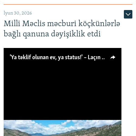
İyun 30, 2026
Milli Məclis məcburi köçkünlərlə
bağlı qanuna dəyişiklik etdi
'Ya təklif olunan ev, ya status!' – Laçın köçkünü: 'Laçından başqa heç hara!'