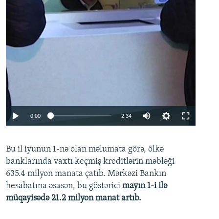
Auto
0:00
2:34
240p
Bu il iyunun 1-nə olan məlumata görə, ölkə
360p
banklarında vaxtı keçmiş kreditlərin məbləği
480p
635.4 milyon manata çatıb. Mərkəzi Bankın
720p
hesabatına əsasən, bu göstərici
mayın 1-i ilə
müqayisədə 21.2 milyon manat artıb.
1080p