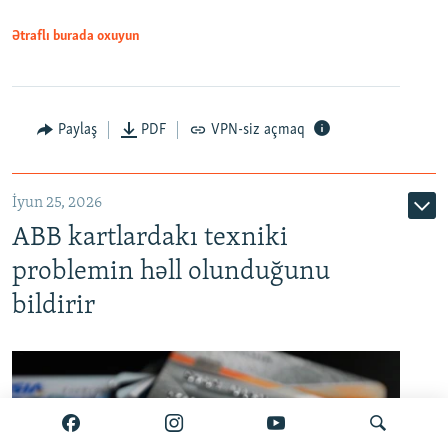
Ətraflı burada oxuyun
Auto
240p
360p
480p
Paylaş
PDF
VPN-siz açmaq
720p
1080p
İyun 25, 2026
ABB kartlardakı texniki
problemin həll olunduğunu
bildirir