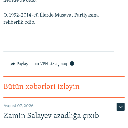
həbsdə də olub.
O, 1992-2014-cü illərdə Müsavat Partiyasına
rəhbərlik edib.
Paylaş
VPN-siz açmaq
Bütün xəbərləri izləyin
Avqust 07, 2026
Zamin Salayev azadlığa çıxıb