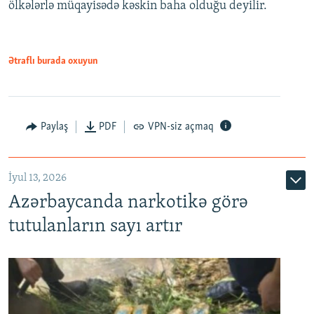
ölkələrlə müqayisədə kəskin baha olduğu deyilir.
Ətraflı burada oxuyun
Paylaş
PDF
VPN-siz açmaq
İyul 13, 2026
Azərbaycanda narkotikə görə
tutulanların sayı artır