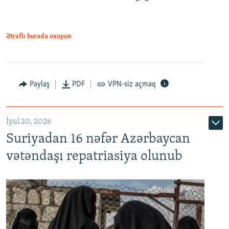
720p
1080p
Ətraflı burada oxuyun
Paylaş
PDF
VPN-siz açmaq
İyul 20, 2026
Auto
240p
360p
480p
Suriyadan 16 nəfər Azərbaycan
720p
1080p
vətəndaşı repatriasiya olunub