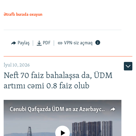
Ətraflı burada oxuyun
Paylaş
PDF
VPN-siz açmaq
İyul 10, 2026
Neft 70 faiz bahalaşsa da, ÜDM
artımı cəmi 0.8 faiz olub
Cənubi Qafqazda ÜDM ən az Azərbaycanda artır: Qonşuları niyə Bakını qabaqlaya bilir?
No media source currently available