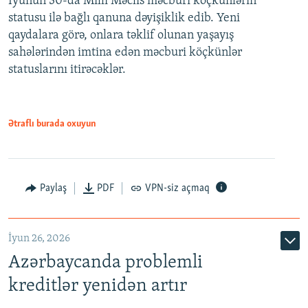
İyunun 30-da Milli Məclis məcburi köçkünlərin
statusu ilə bağlı qanuna dəyişiklik edib. Yeni
480p
qaydalara görə, onlara təklif olunan yaşayış
720p
sahələrindən imtina edən məcburi köçkünlər
statuslarını itirəcəklər.
1080p
Ətraflı burada oxuyun
Auto
240p
360p
480p
Paylaş
PDF
VPN-siz açmaq
720p
1080p
İyun 26, 2026
Azərbaycanda problemli
kreditlər yenidən artır