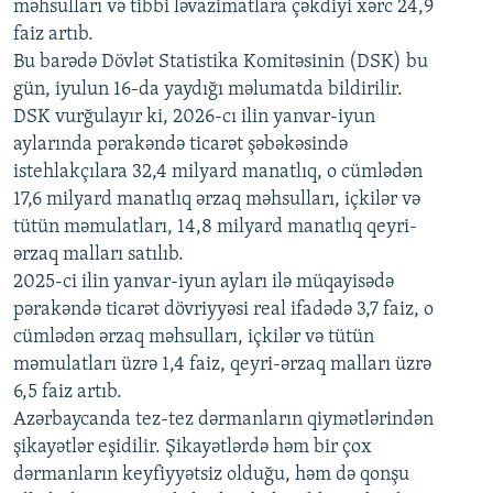
məhsulları və tibbi ləvazimatlara çəkdiyi xərc 24,9
480p
Auto
240p
360p
480p
faiz artıb.
720p
Bu barədə Dövlət Statistika Komitəsinin (DSK) bu
720p
1080p
gün, iyulun 16-da yaydığı məlumatda bildirilir.
1080p
DSK vurğulayır ki, 2026-cı ilin yanvar-iyun
aylarında pərakəndə ticarət şəbəkəsində
istehlakçılara 32,4 milyard manatlıq, o cümlədən
17,6 milyard manatlıq ərzaq məhsulları, içkilər və
tütün məmulatları, 14,8 milyard manatlıq qeyri-
ərzaq malları satılıb.
2025-ci ilin yanvar-iyun ayları ilə müqayisədə
pərakəndə ticarət dövriyyəsi real ifadədə 3,7 faiz, o
cümlədən ərzaq məhsulları, içkilər və tütün
məmulatları üzrə 1,4 faiz, qeyri-ərzaq malları üzrə
6,5 faiz artıb.
Azərbaycanda tez-tez dərmanların qiymətlərindən
şikayətlər eşidilir. Şikayətlərdə həm bir çox
dərmanların keyfiyyətsiz olduğu, həm də qonşu