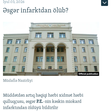
İyul 03, 2026
Əsgər infarktdan ölüb?
Müdafiə Nazirliyi
Müddətdən artıq həqiqi hərbi xidmət hərbi
qulluqçusu, əsgər
P.E.
-nin kəskin miokard
infarktından öldüyü bildirilir