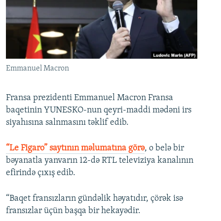
İNFOQRAFIKA
AZƏRBAYCAN ƏDƏBIYYATI KITABXANASI
MISSIYAMIZ
BIZI IZLƏ
KARIKATURA
İSLAM VƏ DEMOKRATIYA
PEŞƏ ETIKASI VƏ JURNALISTIKA STANDARTLARIMIZ
İZ - MƏDƏNIYYƏT PROQRAMI
MATERIALLARIMIZDAN ISTIFADƏ
AZADLIQRADIOSU MOBIL TELEFONUNUZDA
RFE/RL-in bütün saytları
Emmanuel Macron
BIZIMLƏ ƏLAQƏ
Fransa prezidenti Emmanuel Macron Fransa
XƏBƏR BÜLLETENLƏRIMIZ
baqetinin YUNESKO-nun qeyri-maddi mədəni irs
siyahısına salnmasını təklif edib.
“Le Figaro” saytının məlumatına görə
, o belə bir
bəyanatla yanvarın 12-də RTL televiziya kanalının
efirində çıxış edib.
“Baqet fransızların gündəlik həyatıdır, çörək isə
fransızlar üçün başqa bir hekayədir.