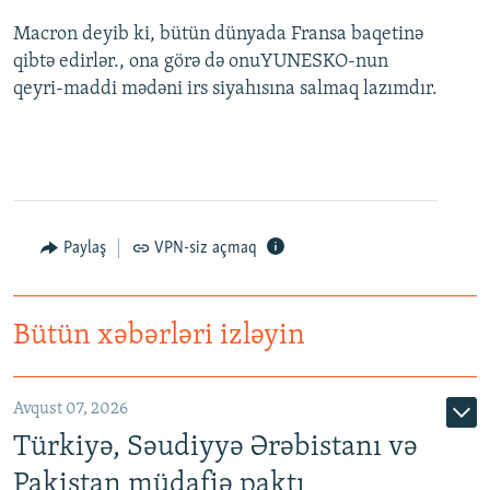
Macron deyib ki, bütün dünyada Fransa baqetinə
qibtə edirlər., ona görə də onuYUNESKO-nun
qeyri-maddi mədəni irs siyahısına salmaq lazımdır.
Paylaş
VPN-siz açmaq
Bütün xəbərləri izləyin
Avqust 07, 2026
Türkiyə, Səudiyyə Ərəbistanı və
Pakistan müdafiə paktı