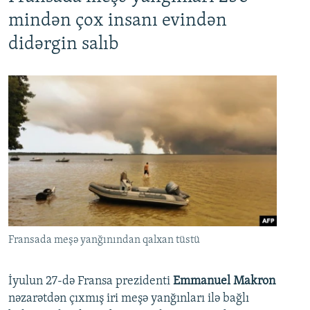
mindən çox insanı evindən
didərgin salıb
Fransada meşə yanğınından qalxan tüstü
İyulun 27-də Fransa prezidenti
Emmanuel Makron
nəzarətdən çıxmış iri meşə yanğınları ilə bağlı