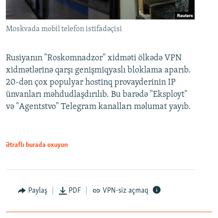
Moskvada mobil telefon istifadəçisi
Rusiyanın "Roskomnadzor" xidməti ölkədə VPN
xidmətlərinə qarşı genişmiqyaslı bloklama aparıb.
20-dən çox populyar hostinq provayderinin IP
ünvanları məhdudlaşdırılıb. Bu barədə "Eksployt"
və "Agentstvo" Telegram kanalları məlumat yayıb.
Ətraflı burada oxuyun
Paylaş
PDF
VPN-siz açmaq