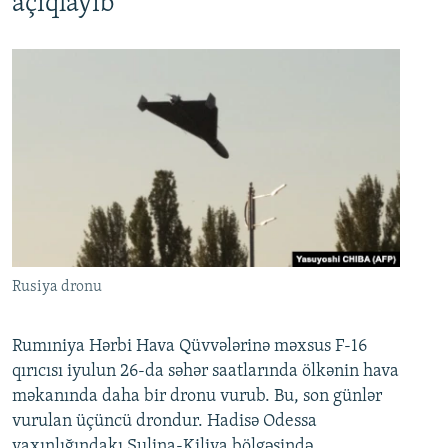
açıqlayıb
Rusiya dronu
Rumıniya Hərbi Hava Qüvvələrinə məxsus F-16
qırıcısı iyulun 26-da səhər saatlarında ölkənin hava
məkanında daha bir dronu vurub. Bu, son günlər
vurulan üçüncü drondur. Hadisə Odessa
yaxınlığındakı Sulina-Kiliya bölgəsində,