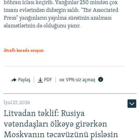
böhran iclası keçirib. Yanğınlar 250 mindən çox
insanı evlərindən didərgin salıb. "The Associated
Press" yanğınların yayılma sürətinin azalması
əlamətlərinin də olduğunu yazır.
Ətraflı burada oxuyun
Paylaş
PDF
VPN-siz açmaq
İyul 27, 2026
Litvadan təklif: Rusiya
vətəndaşları ölkəyə girərkən
Moskvanın təcavüzünü pisləsin