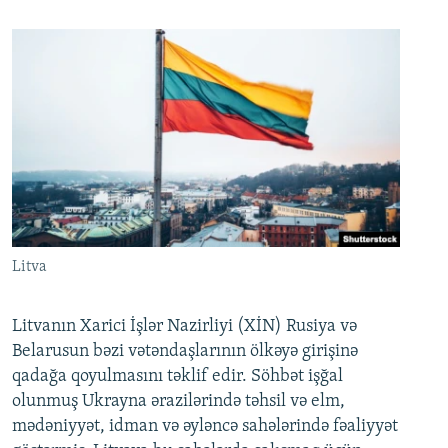
Litva
Litvanın Xarici İşlər Nazirliyi (XİN) Rusiya və
Belarusun bəzi vətəndaşlarının ölkəyə girişinə
qadağa qoyulmasını təklif edir. Söhbət işğal
olunmuş Ukrayna ərazilərində təhsil və elm,
mədəniyyət, idman və əyləncə sahələrində fəaliyyət