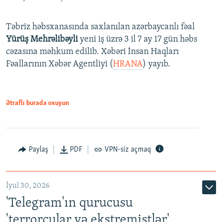
Təbriz həbsxanasında saxlanılan azərbaycanlı fəal
Yürüş Mehrəlibəyli
yeni iş üzrə 3 il 7 ay 17 gün həbs
cəzasına məhkum edilib. Xəbəri İnsan Haqları
Fəallarının Xəbər Agentliyi (
HRANA
) yayıb.
Ətraflı burada oxuyun
Paylaş
PDF
VPN-siz açmaq
İyul 30, 2026
'Telegram'ın qurucusu
'terrorçular və ekstremistlər'