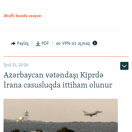
Ətraflı burada oxuyun
Paylaş
PDF
VPN-siz açmaq
İyul 31, 2026
Azərbaycan vətəndaşı Kiprdə
İrana casusluqda ittiham olunur