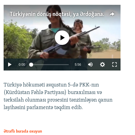
Türkiyənin dönüş nöqtəsi, ya Ərdoğana üçüncü şans: PKK ilə qəfil barışıq nə deməkdir?
No media source currently available
Auto
0:00
5:56
240p
Türkiyə hökuməti avqustun 5-də PKK-nın
360p
(Kürdüstan Fəhlə Partiyası) buraxılması və
480p
Auto
240p
360p
480p
tərksilah olunması prosesini tənzimləyən qanun
720p
layihəsini parlamentə təqdim edib.
720p
1080p
1080p
Ətraflı burada oxuyun