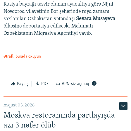
Rusiya bayrağı təsvir olunan ayaqaltıya görə Nijni
Novqorod vilayətinin Bor şəhərində reyd zamanı
saxlanılan Özbəkistan vətəndaşı
Sevara Musayeva
ölkəsinə deportasiya ediləcək. Məlumatı
Özbəkistanın Miqrasiya Agentliyi yayıb.
Ətraflı burada oxuyun
Paylaş
PDF
VPN-siz açmaq
Avqust 03, 2026
Moskva restoranında partlayışda
azı 3 nəfər ölüb