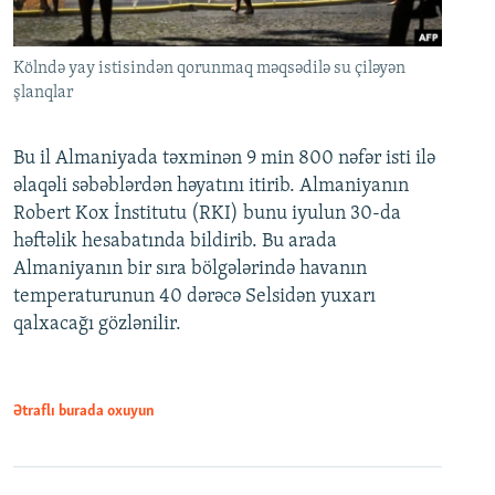
Kölndə yay istisindən qorunmaq məqsədilə su çiləyən
şlanqlar
Bu il Almaniyada təxminən 9 min 800 nəfər isti ilə
əlaqəli səbəblərdən həyatını itirib. Almaniyanın
Robert Kox İnstitutu (RKI) bunu iyulun 30-da
həftəlik hesabatında bildirib. Bu arada
Almaniyanın bir sıra bölgələrində havanın
temperaturunun 40 dərəcə Selsidən yuxarı
qalxacağı gözlənilir.
Ətraflı burada oxuyun