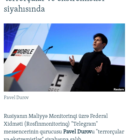
siyahısında
Pavel Durov
Rusiyanın Maliyyə Monitorinqi üzrə Federal
Xidməti (Rosfinmonitorinq) "Telegram"
messencerinin qurucusu
Pavel Durov
u "terrorçular
və ekstremistlər" siyahısına salıb.