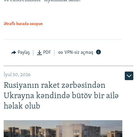
Ətraflı burada oxuyun
Paylaş
PDF
VPN-siz açmaq
İyul 30, 2026
Rusiyanın raket zərbəsindən
Ukrayna kəndində bütöv bir ailə
həlak olub