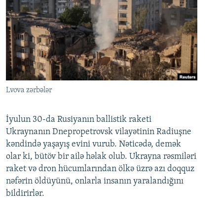
Lvova zərbələr
İyulun 30-da Rusiyanın ballistik raketi
Ukraynanın Dnepropetrovsk vilayətinin Radiuşne
kəndində yaşayış evini vurub. Nəticədə, demək
olar ki, bütöv bir ailə həlak olub. Ukrayna rəsmiləri
raket və dron hücumlarından ölkə üzrə azı doqquz
nəfərin öldüyünü, onlarla insanın yaralandığını
bildirirlər.