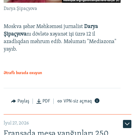
Darya Şipaçyova
Moskva şəhər Məhkəməsi jurnalist
Darya
Şipaçyova
nı dövlətə xəyanət işi üzrə 12 il
azadlıqdan məhrum edib. Məlumatı "Mediazona"
yayıb.
Ətraflı burada oxuyun
Paylaş
PDF
VPN-siz açmaq
İyul 27, 2026
Fransada meşə yanğınları 250