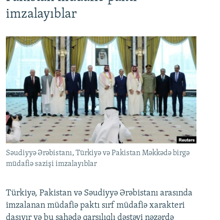
imzalayıblar
Səudiyyə Ərəbistanı, Türkiyə və Pakistan Məkkədə birgə
müdafiə sazişi imzalayıblar
Türkiyə, Pakistan və Səudiyyə Ərəbistanı arasında
imzalanan müdafiə paktı sırf müdafiə xarakteri
daşıyır və bu sahədə qarşılıqlı dəstəyi nəzərdə