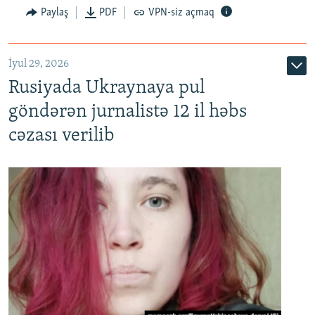
Paylaş
PDF
VPN-siz açmaq
İyul 29, 2026
Rusiyada Ukraynaya pul
göndərən jurnalistə 12 il həbs
cəzası verilib