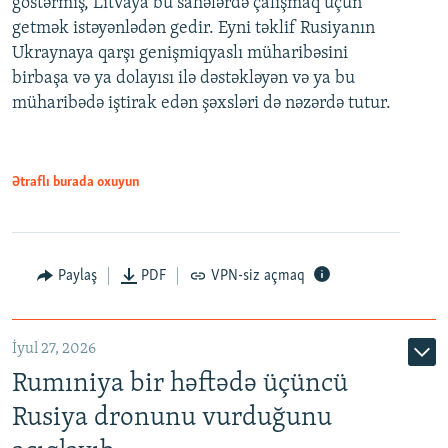
göstərmiş, Litvaya bu sahələrdə çalışmaq üçün
getmək istəyənlədən gedir. Eyni təklif Rusiyanın
Ukraynaya qarşı genişmiqyaslı müharibəsini
birbaşa və ya dolayısı ilə dəstəkləyən və ya bu
müharibədə iştirak edən şəxsləri də nəzərdə tutur.
Ətraflı burada oxuyun
Paylaş
PDF
VPN-siz açmaq
İyul 27, 2026
Rumıniya bir həftədə üçüncü
Rusiya dronunu vurduğunu