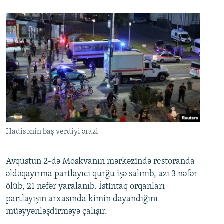
Hadisənin baş verdiyi ərazi
Avqustun 2-də Moskvanın mərkəzində restoranda
əldəqayırma partlayıcı qurğu işə salınıb, azı 3 nəfər
ölüb, 21 nəfər yaralanıb. İstintaq orqanları
partlayışın arxasında kimin dayandığını
müəyyənləşdirməyə çalışır.