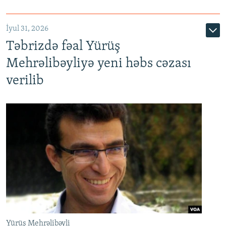
İyul 31, 2026
Təbrizdə fəal Yürüş
Mehrəlibəyliyə yeni həbs cəzası
verilib
Yürüş Mehrəlibəyli