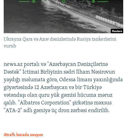
Ukrayna Qara və Azov dənizlərində Rusiya tankerlərini
vurub
news.az portalı və "Azərbaycan Dənizçilərinə
Dəstək" İctimai Birliyinin sədri İlham Nəsirovun
yaydığı məlumata görə, Odessa limanı yaxınlığında
göyərtəsində 12 Azərbaycan və bir Türkiyə
vətəndaşı olan quru yük gəmisi hücuma məruz
qalıb. "Albatros Corporation" şirkətinə məxsus
"ATA-2" adlı gəmiyə üç dron zərbəsi endirilib.
Ətraflı burada oxuyun