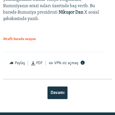
Rumıniyanın ərazi suları üzərində baş verib. Bu
barədə Rumıniya prezidenti
Nikuşor Dan
X sosial
şəbəkəsində yazıb.
Ətraflı burada oxuyun
Paylaş
PDF
VPN-siz açmaq
Davamı