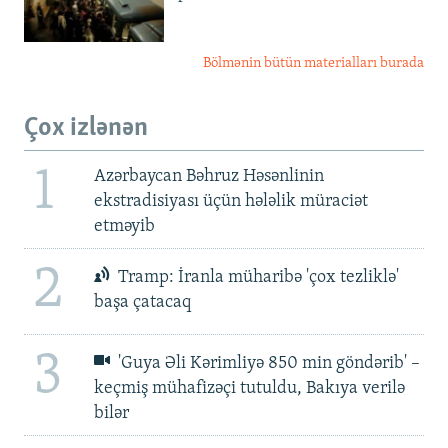
Bölmənin bütün materialları burada
Çox izlənən
1
Azərbaycan Bəhruz Həsənlinin
ekstradisiyası üçün hələlik müraciət
etməyib
2
Tramp: İranla müharibə 'çox tezliklə'
başa çatacaq
3
'Guya Əli Kərimliyə 850 min göndərib' –
keçmiş mühafizəçi tutuldu, Bakıya verilə
bilər