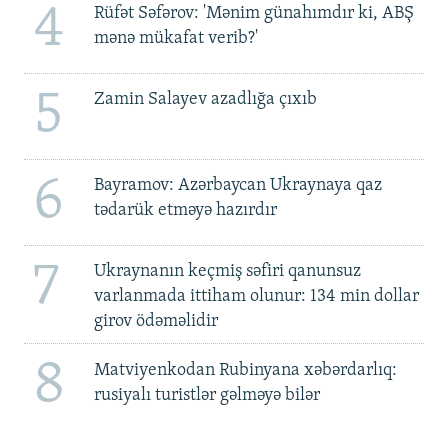
4
Rüfət Səfərov: 'Mənim günahımdır ki, ABŞ
mənə mükafat verib?'
5
Zamin Salayev azadlığa çıxıb
6
Bayramov: Azərbaycan Ukraynaya qaz
tədarük etməyə hazırdır
7
Ukraynanın keçmiş səfiri qanunsuz
varlanmada ittiham olunur: 134 min dollar
girov ödəməlidir
8
Matviyenkodan Rubinyana xəbərdarlıq:
rusiyalı turistlər gəlməyə bilər