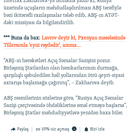
Interfax Zakharova-ya istinadla yazıb ki, Rusiya
üzərində uçuşların məhdudlaşdırılması ABŞ tərəfiylə
bəzi ikitərəfli razılaşmalar tələb edib, ABŞ-ın ATƏT-
dəki missiyası da bilgiləndirilib.
*** Buna da bax:
Lavrov deyir ki, Pxenyan məsələsində
Tillersonla ‘eyni rəydədir’, amma…
“ABŞ-ın hərəkətləri Açıq Səmalar Sazişini pozur.
Birləşmiş Ştatlardan olan həmkarlarımızı durmağa,
qarşılıqlı qəbuledilən həll yollarından ötrü qeyri-siyasi
axtarışa başlamağa çağırırıq”, – Zakharova deyib.
ABŞ rəsmilərinin sözlərinə görə, “Rusiya Açıq Səmalar
Sazişi çərçivəsində öhdəliklərinə əməl etməyə başlarsa”,
Birləşmiş Ştatlar məhdudiyyətlərə yenidən baxa bilər.
Paylaş
VPN-siz açmaq
Bizi izlə