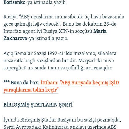
Borisenko
-ya istinadla yazıb.
Rusiya “ABŞ uçuşlarına münasibətdə üç hava bazasında
gecə qalmağı ləğv edəcək”. Bunu isə dekabrın 28-də
Interfax agentliyi Rusiya XİN-in sözçüsü
Maria
Zakharova
-ya istinadla yazıb.
Açıq Səmalar Sazişi 1992-ci ildə imzalanıb, silahlara
nəzarətlə bağlı sazişlərdən biridir. Məqsəd iki nüvə
supergücü arasında inam və şəffaflığı artırmaqdır.
*** Buna da bax:
İttiham: “ABŞ Suriyada keçmiş İŞİD
yaraqlılarına təlim keçir”​
BİRLƏŞMİŞ ŞTATLARIN ŞƏRTİ
İyunda Birləşmiş Ştatlar Rusiyanı bu sazişi pozmaqda,
Şərqi Avropadakı Kalininqrad anklavı üzərində ABŞ