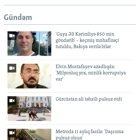
Gündəm
'Guya Əli Kərimliyə 850 min
göndərib' – keçmiş mühafizəçi
tutuldu, Bakıya verilə bilər
Elvin Mustafayev azadlıqda:
'Milyonluq yox, minlik korrupsiya
var'
Gürcüstan ali təhsili pulsuz etdi
Metroda 11 aylıq fasilə: 'Daşınma
pulsuz olsun'