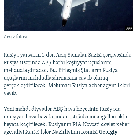
İNFOQRAFIKA
AZƏRBAYCAN ƏDƏBIYYATI KITABXANASI
MISSIYAMIZ
BIZI IZLƏ
KARIKATURA
İSLAM VƏ DEMOKRATIYA
PEŞƏ ETIKASI VƏ JURNALISTIKA STANDARTLARIMIZ
İZ - MƏDƏNIYYƏT PROQRAMI
MATERIALLARIMIZDAN ISTIFADƏ
Arxiv fotosu
AZADLIQRADIOSU MOBIL TELEFONUNUZDA
RFE/RL-in bütün saytları
BIZIMLƏ ƏLAQƏ
Rusiya yanvarın 1-dən Açıq Səmalar Sazişi çərçivəsində
XƏBƏR BÜLLETENLƏRIMIZ
Rusiya üzərində ABŞ hərbi kəşfiyyat uçuşlarını
məhdudlaşdıracaq. Bu, Birləşmiş Ştatların Rusiya
uçuşlarını məhdudlaşdırmasına cavab olaraq
gerçəkləşdiriləcək. Məlumatı Rusiya xəbər agentlikləri
yayıb.
Yeni məhdudiyyətlər ABŞ hava heyətinin Rusiyada
müəyyən hava bazalarından istifadəsini əngəlləməklə
həyata keçiriləcək. Rusiyanın RIA Novosti dövlət xəbər
agentliyi Xarici İşlər Nazirliyinin rəsmisi
Georgiy