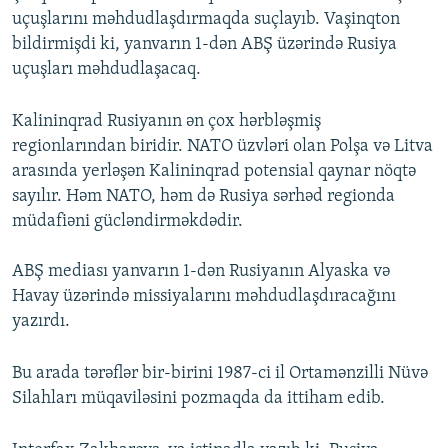
uçuşlarını məhdudlaşdırmaqda suçlayıb. Vaşinqton
bildirmişdi ki, yanvarın 1-dən ABŞ üzərində Rusiya
uçuşları məhdudlaşacaq.
Kalininqrad Rusiyanın ən çox hərbləşmiş
regionlarından biridir. NATO üzvləri olan Polşa və Litva
arasında yerləşən Kalininqrad potensial qaynar nöqtə
sayılır. Həm NATO, həm də Rusiya sərhəd regionda
müdafiəni gücləndirməkdədir.
ABŞ mediası yanvarın 1-dən Rusiyanın Alyaska və
Havay üzərində missiyalarını məhdudlaşdıracağını
yazırdı.
Bu arada tərəflər bir-birini 1987-ci il Ortamənzilli Nüvə
Silahları müqaviləsini pozmaqda da ittiham edib.