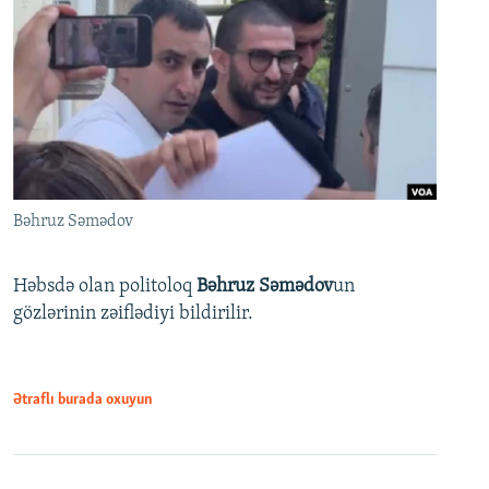
Bəhruz Səmədov
Həbsdə olan politoloq
Bəhruz Səmədov
un
gözlərinin zəiflədiyi bildirilir.
Ətraflı burada oxuyun