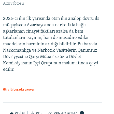
Arxiv fotosu
2026-cı ilin ilk yarısında ötən ilin analoji dövrü ilə
müqayisədə Azərbaycanda narkotiklə bağlı
aşkarlanan cinayət faktları azalsa da həm
tutulanların sayının, həm də müsadirə edilən
maddələrin həcminin artdığı bildirilir. Bu barədə
Narkomanlığa və Narkotik Vasitələrin Qanunsuz
Dövriyyəsinə Qarşı Mübarizə üzrə Dövlət
Komissiyasının İşçi Qrupunun məlumatında qeyd
edilir.
Ətraflı burada oxuyun
Paylaş
PDF
VPN-siz açmaq