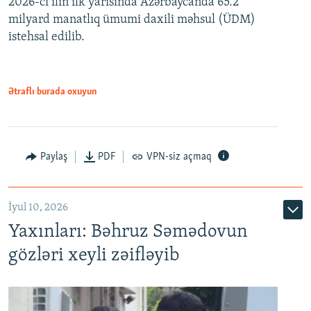
2026-cı ilin ilk yarısında Azərbaycanda 65.2
360p
milyard manatlıq ümumi daxili məhsul (ÜDM)
480p
Auto
240p
360p
480p
istehsal edilib.
720p
720p
1080p
1080p
Ətraflı burada oxuyun
Paylaş
PDF
VPN-siz açmaq
İyul 10, 2026
Yaxınları: Bəhruz Səmədovun
gözləri xeyli zəifləyib