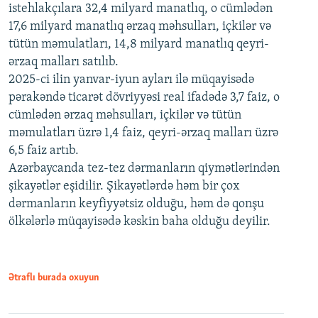
istehlakçılara 32,4 milyard manatlıq, o cümlədən
17,6 milyard manatlıq ərzaq məhsulları, içkilər və
tütün məmulatları, 14,8 milyard manatlıq qeyri-
ərzaq malları satılıb.
2025-ci ilin yanvar-iyun ayları ilə müqayisədə
pərakəndə ticarət dövriyyəsi real ifadədə 3,7 faiz, o
cümlədən ərzaq məhsulları, içkilər və tütün
məmulatları üzrə 1,4 faiz, qeyri-ərzaq malları üzrə
6,5 faiz artıb.
Azərbaycanda tez-tez dərmanların qiymətlərindən
şikayətlər eşidilir. Şikayətlərdə həm bir çox
dərmanların keyfiyyətsiz olduğu, həm də qonşu
ölkələrlə müqayisədə kəskin baha olduğu deyilir.
Ətraflı burada oxuyun