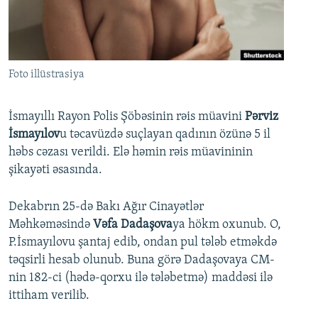
İNFOQRAFIKA
AZƏRBAYCAN ƏDƏBIYYATI KITABXANASI
MISSIYAMIZ
BIZI IZLƏ
KARIKATURA
İSLAM VƏ DEMOKRATIYA
PEŞƏ ETIKASI VƏ JURNALISTIKA STANDARTLARIMIZ
İZ - MƏDƏNIYYƏT PROQRAMI
MATERIALLARIMIZDAN ISTIFADƏ
Foto illüstrasiya
AZADLIQRADIOSU MOBIL TELEFONUNUZDA
RFE/RL-in bütün saytları
BIZIMLƏ ƏLAQƏ
İsmayıllı Rayon Polis Şöbəsinin rəis müavini
Pərviz
İsmayılov
u təcavüzdə suçlayan qadının özünə 5 il
XƏBƏR BÜLLETENLƏRIMIZ
həbs cəzası verildi. Elə həmin rəis müavininin
şikayəti əsasında.
Dekabrın 25-də Bakı Ağır Cinayətlər
Məhkəməsində
Vəfa Dadaşova
ya hökm oxunub. O,
P.İsmayılovu şantaj edib, ondan pul tələb etməkdə
təqsirli hesab olunub. Buna görə Dadaşovaya CM-
nin 182-ci (hədə-qorxu ilə tələbetmə) maddəsi ilə
ittiham verilib.