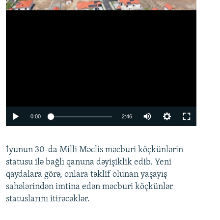
Auto
0:00
2:46
240p
İyunun 30-da Milli Məclis məcburi köçkünlərin
360p
statusu ilə bağlı qanuna dəyişiklik edib. Yeni
480p
qaydalara görə, onlara təklif olunan yaşayış
720p
sahələrindən imtina edən məcburi köçkünlər
statuslarını itirəcəklər.
1080p