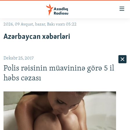
Keçid
linkləri
Əsas
2026, 09 Avqust, bazar, Bakı vaxtı 05:22
məzmuna
GÜNDƏM
Azərbaycan xəbərləri
qayıt
#İZAHLA
Əsas
KORRUPSIOMETR
naviqasiyaya
Dekabr 25, 2017
qayıt
#ƏSLINDƏ
Axtarışa
Polis rəisinin müavininə görə 5 il
FƏRQƏ BAX
keç
həbs cəzası
QANUNI DOĞRU
ARAŞDIRMA
MULTIMEDIA
RADIO ARXIV
VIDEO
HAQQIMIZDA
FOTOQALEREYA
OXU ZALI