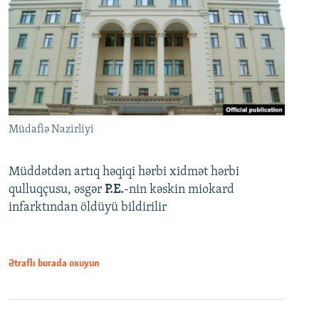
Müdafiə Nazirliyi
Müddətdən artıq həqiqi hərbi xidmət hərbi
qulluqçusu, əsgər
P.E.
-nin kəskin miokard
infarktından öldüyü bildirilir
Ətraflı burada oxuyun