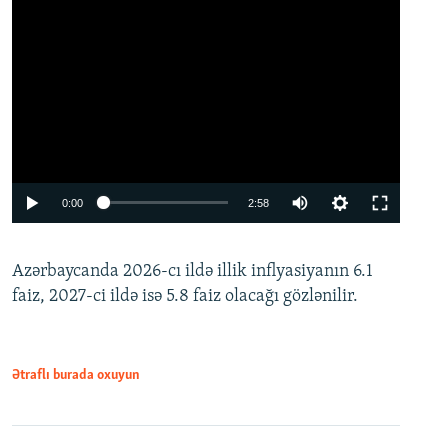
Auto
0:00
2:58
240p
Azərbaycanda 2026-cı ildə illik inflyasiyanın 6.1
360p
faiz, 2027-ci ildə isə 5.8 faiz olacağı gözlənilir.
480p
720p
1080p
Ətraflı burada oxuyun