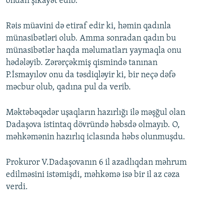
ondan şikayət edib.
Rəis müavini də etiraf edir ki, həmin qadınla
münasibətləri olub. Amma sonradan qadın bu
münasibətlər haqda məlumatları yaymaqla onu
hədələyib. Zərərçəkmiş qismində tanınan
P.İsmayılov onu da təsdiqləyir ki, bir neçə dəfə
məcbur olub, qadına pul da verib.
Məktəbəqədər uşaqların hazırlığı ilə məşğul olan
Dadaşova istintaq dövründə həbsdə olmayıb. O,
məhkəmənin hazırlıq iclasında həbs olunmuşdu.
Prokuror V.Dadaşovanın 6 il azadlıqdan məhrum
edilməsini istəmişdi, məhkəmə isə bir il az cəza
verdi.