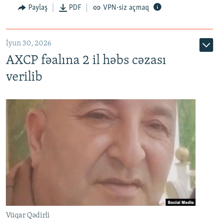
Paylaş
PDF
VPN-siz açmaq
İyun 30, 2026
AXCP fəalına 2 il həbs cəzası
verilib
Vüqar Qədirli