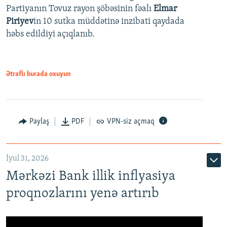
Partiyanın Tovuz rayon şöbəsinin fəalı
Elmar
Piriyev
in 10 sutka müddətinə inzibati qaydada
həbs edildiyi açıqlanıb.
Ətraflı burada oxuyun
Paylaş
PDF
VPN-siz açmaq
İyul 31, 2026
Mərkəzi Bank illik inflyasiya
proqnozlarını yenə artırıb