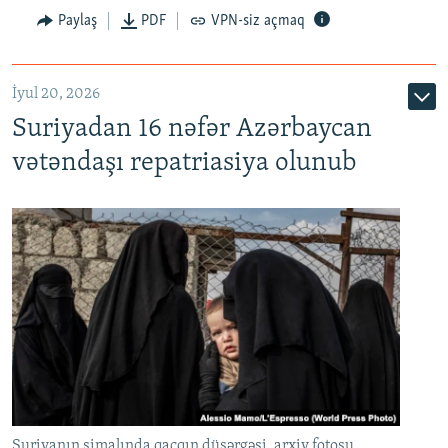
Paylaş
PDF
VPN-siz açmaq
İyul 20, 2026
Auto
240p
360p
480p
Suriyadan 16 nəfər Azərbaycan
720p
1080p
vətəndaşı repatriasiya olunub
Suriyanın şimalında qaçqın düşərgəsi, arxiv fotosu