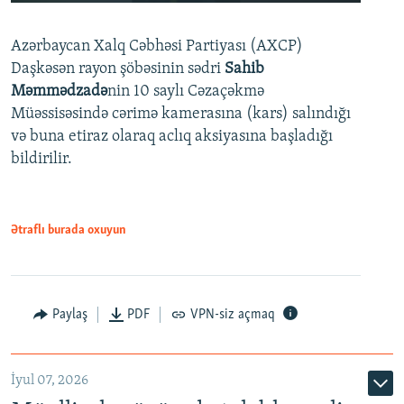
240p
Azərbaycan Xalq Cəbhəsi Partiyası (AXCP)
360p
Daşkəsən rayon şöbəsinin sədri
Sahib
480p
Auto
240p
360p
480p
Məmmədzadə
nin 10 saylı Cəzaçəkmə
720p
Müəssisəsində cərimə kamerasına (kars) salındığı
720p
1080p
və buna etiraz olaraq aclıq aksiyasına başladığı
1080p
bildirilir.
Ətraflı burada oxuyun
Paylaş
PDF
VPN-siz açmaq
İyul 07, 2026