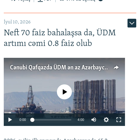
İyul 10, 2026
Neft 70 faiz bahalaşsa da, ÜDM
artımı cəmi 0.8 faiz olub
Cənubi Qafqazda ÜDM ən az Azərbaycanda artır: Qonşuları niyə Bakını qabaqlaya bilir?
No media source currently available
Auto
0:00
4:00
240p