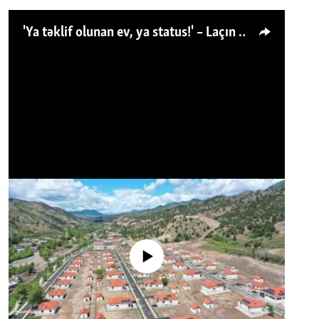
'Ya təklif olunan ev, ya status!' – Laçın köçkünü: 'Laçından başqa heç hara!'
No media source currently available