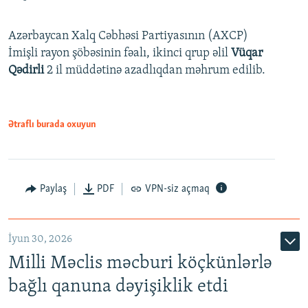
Azərbaycan Xalq Cəbhəsi Partiyasının (AXCP)
İmişli rayon şöbəsinin fəalı, ikinci qrup əlil
Vüqar
Qədirli
2 il müddətinə azadlıqdan məhrum edilib.
Ətraflı burada oxuyun
Paylaş
PDF
VPN-siz açmaq
İyun 30, 2026
Milli Məclis məcburi köçkünlərlə
bağlı qanuna dəyişiklik etdi