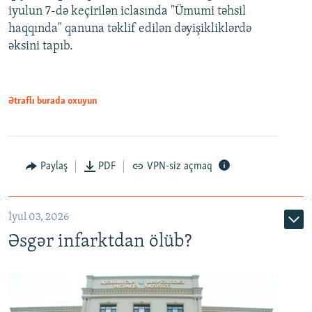
iyulun 7-də keçirilən iclasında "Ümumi təhsil
720p
haqqında" qanuna təklif edilən dəyişikliklərdə
əksini tapıb.
1080p
Ətraflı burada oxuyun
Auto
240p
360p
480p
Paylaş
PDF
VPN-siz açmaq
720p
1080p
İyul 03, 2026
Əsgər infarktdan ölüb?