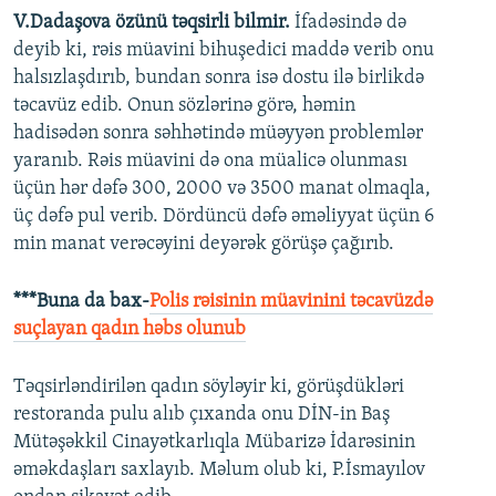
V.Dadaşova özünü təqsirli bilmir.
İfadəsində də
deyib ki, rəis müavini bihuşedici maddə verib onu
halsızlaşdırıb, bundan sonra isə dostu ilə birlikdə
təcavüz edib. Onun sözlərinə görə, həmin
hadisədən sonra səhhətində müəyyən problemlər
yaranıb. Rəis müavini də ona müalicə olunması
üçün hər dəfə 300, 2000 və 3500 manat olmaqla,
üç dəfə pul verib. Dördüncü dəfə əməliyyat üçün 6
min manat verəcəyini deyərək görüşə çağırıb.
***Buna da bax-
Polis rəisinin müavinini təcavüzdə
suçlayan qadın həbs olunub
Təqsirləndirilən qadın söyləyir ki, görüşdükləri
restoranda pulu alıb çıxanda onu DİN-in Baş
Mütəşəkkil Cinayətkarlıqla Mübarizə İdarəsinin
əməkdaşları saxlayıb. Məlum olub ki, P.İsmayılov