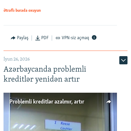
Ətraflı burada oxuyun
Auto
240p
360p
480p
Paylaş
PDF
VPN-siz açmaq
720p
1080p
İyun 26, 2026
Azərbaycanda problemli
kreditlər yenidən artır
Problemli kreditlər azalmır, artır