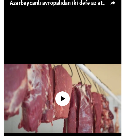
Azərbaycanlı avropalıdan iki dəfə az ət yeyir, amma... 'Qiymət artımı qaçılmazdır'
No media source currently available