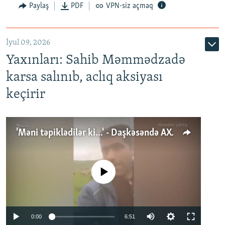
Paylaş
PDF
VPN-siz açmaq
İyul 09, 2026
Yaxınları: Sahib Məmmədzadə
karsa salınıb, aclıq aksiyası
keçirir
'Məni təpiklədilər ki...' - Daşkəsəndə AXCP fəalının yaxınları onun həbsinə etiraz edirlər
No media source currently available
Auto
0:00
6:51