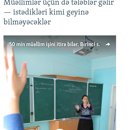
Müəllimlər üçün də tələblər gəlir
— istədikləri kimi geyinə
bilməyəcəklər
50 min müəllim işini itirə bilər. Birinci sinfə gedənlər azalır