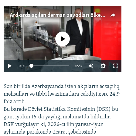
Ard-arda açılan dərman zavodları ölkənin tələbatını ödəyirmi?
No media source currently available
Auto
0:00
5:23
240p
Son bir ildə Azərbaycanda istehlakçıların
360p
əczaçılıq
məhsulları və tibbi ləvazimatlara çəkdiyi xərc 24,9
480p
Auto
240p
360p
480p
faiz artıb.
720p
Bu barədə Dövlət Statistika Komitəsinin (DSK) bu
720p
1080p
gün, iyulun 16-da yaydığı məlumatda bildirilir.
1080p
DSK vurğulayır ki, 2026-cı ilin yanvar-iyun
aylarında pərakəndə ticarət şəbəkəsində