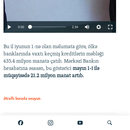
Auto
0:00
2:34
240p
Bu il iyunun 1-nə olan məlumata görə, ölkə
360p
banklarında vaxtı keçmiş kreditlərin məbləği
480p
635.4 milyon manata çatıb. Mərkəzi Bankın
720p
hesabatına əsasən, bu göstərici
mayın 1-i ilə
müqayisədə 21.2 milyon manat artıb.
1080p
Ətraflı burada oxuyun
Auto
240p
360p
480p
Paylaş
PDF
VPN-siz açmaq