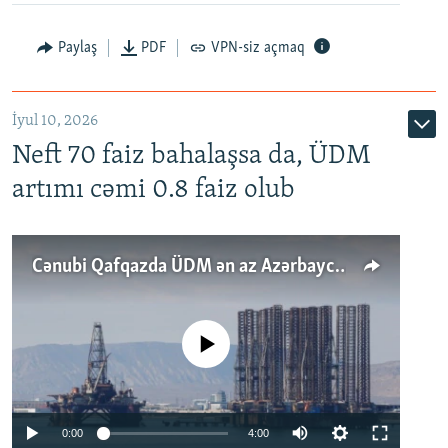
Paylaş
PDF
VPN-siz açmaq
İyul 10, 2026
Neft 70 faiz bahalaşsa da, ÜDM
artımı cəmi 0.8 faiz olub
Cənubi Qafqazda ÜDM ən az Azərbaycanda artır: Qonşuları niyə Bakını qabaqlaya bilir?
No media source currently available
Auto
0:00
4:00