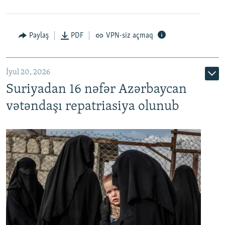
Paylaş
PDF
VPN-siz açmaq
İyul 20, 2026
Auto
240p
360p
480p
Suriyadan 16 nəfər Azərbaycan
720p
1080p
vətəndaşı repatriasiya olunub