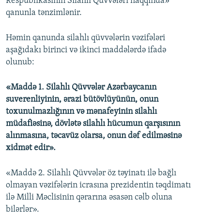
Respublikasının Silahlı Qüvvələri haqqında»
qanunla tənzimlənir.
Həmin qanunda silahlı qüvvələrin vəzifələri
aşağıdakı birinci və ikinci maddələrdə ifadə
olunub:
«Maddə 1. Silahlı Qüvvələr Azərbaycanın
suverenliyinin, ərazi bütövlüyünün, onun
toxunulmazlığının və mənafeyinin silahlı
müdafiəsinə, dövlətə silahlı hücumun qarşısının
alınmasına, təcavüz olarsa, onun dəf edilməsinə
xidmət edir».
«Maddə 2. Silahlı Qüvvələr öz təyinatı ilə bağlı
olmayan vəzifələrin icrasına prezidentin təqdimatı
ilə Milli Məclisinin qərarına əsasən cəlb oluna
bilərlər».