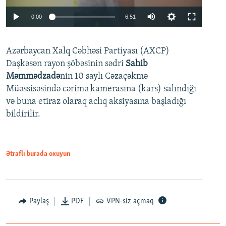
Auto
0:00
6:51
240p
Azərbaycan Xalq Cəbhəsi Partiyası (AXCP)
360p
Daşkəsən rayon şöbəsinin sədri
Sahib
480p
Auto
240p
360p
480p
Məmmədzadə
nin 10 saylı Cəzaçəkmə
720p
Müəssisəsində cərimə kamerasına (kars) salındığı
720p
1080p
və buna etiraz olaraq aclıq aksiyasına başladığı
1080p
bildirilir.
Ətraflı burada oxuyun
Paylaş
PDF
VPN-siz açmaq