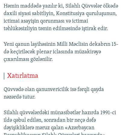
Həmin maddədə yazılır ki, Silahlı Qüvvələr ölkədə
daxili siyasi sabitliyin, Konstitusiya quruluşunun,
ictimai asayişin qorunması və ictimai
təhlükəsizliyin təmin edilməsində iştirak edir.
Yeni qanun layihəsinin Milli Məclisin dekabrın 15-
də keçiriləcək plenar iclasında müzakirəyə
çıxarılması gözlənilir.
Xatırlatma
Qüvvədə olan qanunvericilik isə fərqli qayda
nəzərdə tutur.
Silahlı qüvvələrdəki münasibətlər hazırda 1991-ci
ildə qəbul edilən, sonradan bir neçə dəfə
dəyişikliklərə məruz qalan «Azərbaycan