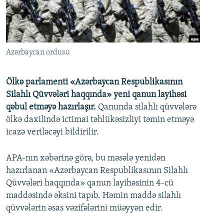
İNFOQRAFIKA
AZƏRBAYCAN ƏDƏBIYYATI KITABXANASI
MISSIYAMIZ
BIZI IZLƏ
KARIKATURA
İSLAM VƏ DEMOKRATIYA
PEŞƏ ETIKASI VƏ JURNALISTIKA STANDARTLARIMIZ
İZ - MƏDƏNIYYƏT PROQRAMI
MATERIALLARIMIZDAN ISTIFADƏ
Azərbaycan ordusu
AZADLIQRADIOSU MOBIL TELEFONUNUZDA
RFE/RL-in bütün saytları
BIZIMLƏ ƏLAQƏ
Ölkə parlamenti «Azərbaycan Respublikasının
Silahlı Qüvvələri haqqında» yeni qanun layihəsi
XƏBƏR BÜLLETENLƏRIMIZ
qəbul etməyə hazırlaşır.
Qanunda silahlı qüvvələrə
ölkə daxilində ictimai təhlükəsizliyi təmin etməyə
icazə veriləcəyi bildirilir.
APA-nın xəbərinə görə, bu məsələ yenidən
hazırlanan «Azərbaycan Respublikasının Silahlı
Qüvvələri haqqında» qanun layihəsinin 4-cü
maddəsində əksini tapıb. Həmin maddə silahlı
qüvvələrin əsas vəzifələrini müəyyən edir.