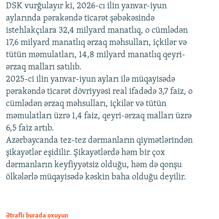
DSK vurğulayır ki, 2026-cı ilin yanvar-iyun
aylarında pərakəndə ticarət şəbəkəsində
istehlakçılara 32,4 milyard manatlıq, o cümlədən
17,6 milyard manatlıq ərzaq məhsulları, içkilər və
tütün məmulatları, 14,8 milyard manatlıq qeyri-
ərzaq malları satılıb.
2025-ci ilin yanvar-iyun ayları ilə müqayisədə
pərakəndə ticarət dövriyyəsi real ifadədə 3,7 faiz, o
cümlədən ərzaq məhsulları, içkilər və tütün
məmulatları üzrə 1,4 faiz, qeyri-ərzaq malları üzrə
6,5 faiz artıb.
Azərbaycanda tez-tez dərmanların qiymətlərindən
şikayətlər eşidilir. Şikayətlərdə həm bir çox
dərmanların keyfiyyətsiz olduğu, həm də qonşu
ölkələrlə müqayisədə kəskin baha olduğu deyilir.
Ətraflı burada oxuyun