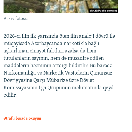
Arxiv fotosu
2026-cı ilin ilk yarısında ötən ilin analoji dövrü ilə
müqayisədə Azərbaycanda narkotiklə bağlı
aşkarlanan cinayət faktları azalsa da həm
tutulanların sayının, həm də müsadirə edilən
maddələrin həcminin artdığı bildirilir. Bu barədə
Narkomanlığa və Narkotik Vasitələrin Qanunsuz
Dövriyyəsinə Qarşı Mübarizə üzrə Dövlət
Komissiyasının İşçi Qrupunun məlumatında qeyd
edilir.
Ətraflı burada oxuyun