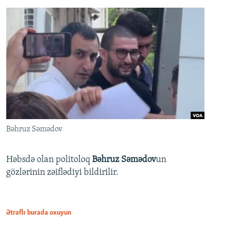
Bəhruz Səmədov
Həbsdə olan politoloq
Bəhruz Səmədov
un
gözlərinin zəiflədiyi bildirilir.
Ətraflı burada oxuyun