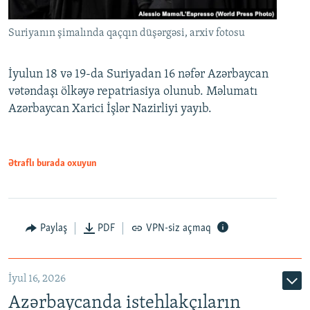
Suriyanın şimalında qaçqın düşərgəsi, arxiv fotosu
İyulun 18 və 19-da Suriyadan 16 nəfər Azərbaycan
vətəndaşı ölkəyə repatriasiya olunub. Məlumatı
Azərbaycan Xarici İşlər Nazirliyi yayıb.
Ətraflı burada oxuyun
Paylaş
PDF
VPN-siz açmaq
İyul 16, 2026
Azərbaycanda istehlakçıların