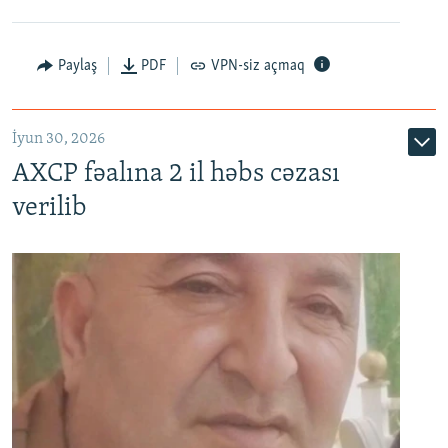
Paylaş
PDF
VPN-siz açmaq
İyun 30, 2026
AXCP fəalına 2 il həbs cəzası
verilib