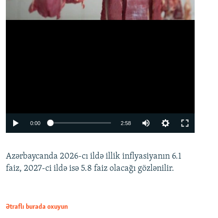
Auto
0:00
2:58
240p
Azərbaycanda 2026-cı ildə illik inflyasiyanın 6.1
360p
faiz, 2027-ci ildə isə 5.8 faiz olacağı gözlənilir.
480p
720p
1080p
Ətraflı burada oxuyun