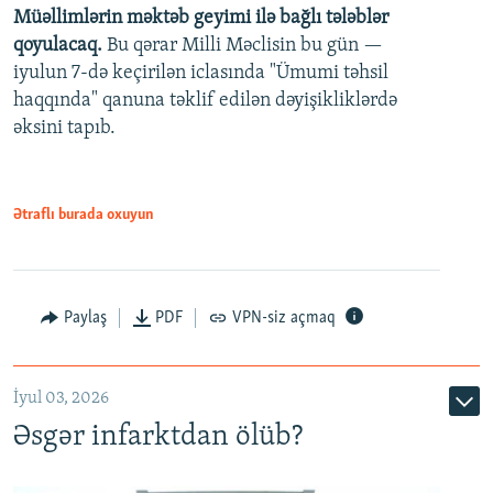
Müəllimlərin məktəb geyimi ilə bağlı tələblər
360p
qoyulacaq.
Bu qərar Milli Məclisin bu gün —
480p
iyulun 7-də keçirilən iclasında "Ümumi təhsil
720p
haqqında" qanuna təklif edilən dəyişikliklərdə
əksini tapıb.
1080p
Ətraflı burada oxuyun
Auto
240p
360p
480p
Paylaş
PDF
VPN-siz açmaq
720p
1080p
İyul 03, 2026
Əsgər infarktdan ölüb?