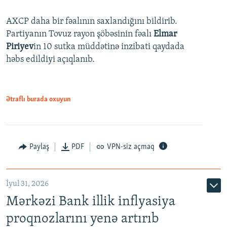
AXCP daha bir fəalının saxlandığını bildirib.
Partiyanın Tovuz rayon şöbəsinin fəalı
Elmar
Piriyev
in 10 sutka müddətinə inzibati qaydada
həbs edildiyi açıqlanıb.
Ətraflı burada oxuyun
Paylaş
PDF
VPN-siz açmaq
İyul 31, 2026
Mərkəzi Bank illik inflyasiya
proqnozlarını yenə artırıb