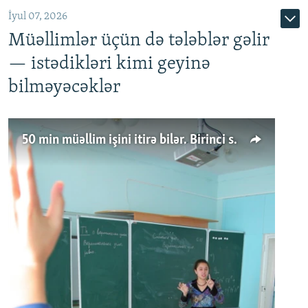
İyul 07, 2026
Müəllimlər üçün də tələblər gəlir
— istədikləri kimi geyinə
bilməyəcəklər
50 min müəllim işini itirə bilər. Birinci sinfə gedənlər azalır