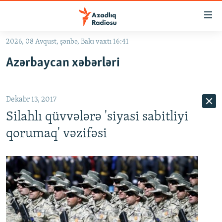
Keçid
linkləri
Əsas
2026, 08 Avqust, şənbə, Bakı vaxtı 16:41
məzmuna
GÜNDƏM
Azərbaycan xəbərləri
qayıt
#İZAHLA
Əsas
KORRUPSIOMETR
naviqasiyaya
Dekabr 13, 2017
qayıt
#ƏSLINDƏ
Axtarışa
Silahlı qüvvələrə 'siyasi sabitliyi
FƏRQƏ BAX
keç
qorumaq' vəzifəsi
QANUNI DOĞRU
ARAŞDIRMA
MULTIMEDIA
RADIO ARXIV
VIDEO
HAQQIMIZDA
FOTOQALEREYA
OXU ZALI