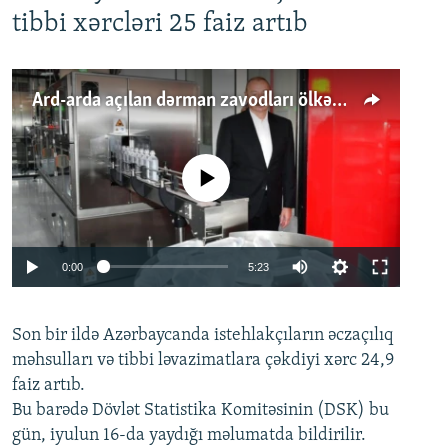
tibbi xərcləri 25 faiz artıb
Ard-arda açılan dərman zavodları ölkənin tələbatını ödəyirmi?
No media source currently available
Auto
0:00
5:23
240p
Son bir ildə Azərbaycanda istehlakçıların
360p
əczaçılıq
məhsulları və tibbi ləvazimatlara çəkdiyi xərc 24,9
480p
Auto
240p
360p
480p
faiz artıb.
720p
Bu barədə Dövlət Statistika Komitəsinin (DSK) bu
720p
1080p
gün, iyulun 16-da yaydığı məlumatda bildirilir.
1080p