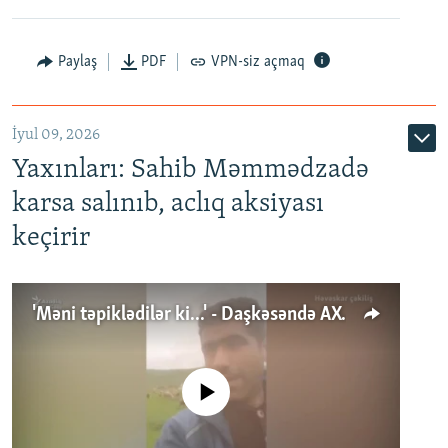
Paylaş
PDF
VPN-siz açmaq
İyul 09, 2026
Yaxınları: Sahib Məmmədzadə
karsa salınıb, aclıq aksiyası
keçirir
'Məni təpiklədilər ki...' - Daşkəsəndə AXCP fəalının yaxınları onun həbsinə etiraz edirlər
No media source currently available