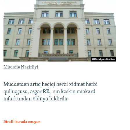
Müdafiə Nazirliyi
Müddətdən artıq həqiqi hərbi xidmət hərbi
qulluqçusu, əsgər
P.E.
-nin kəskin miokard
infarktından öldüyü bildirilir
Ətraflı burada oxuyun