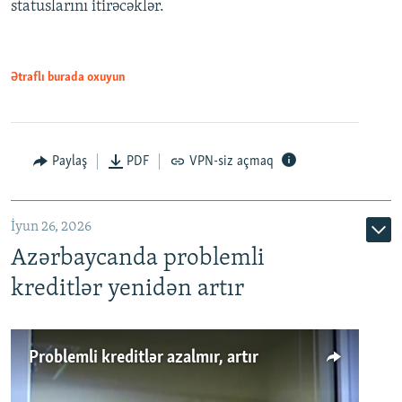
statuslarını itirəcəklər.
1080p
Ətraflı burada oxuyun
Auto
240p
360p
480p
Paylaş
PDF
VPN-siz açmaq
720p
1080p
İyun 26, 2026
Azərbaycanda problemli
kreditlər yenidən artır
Problemli kreditlər azalmır, artır