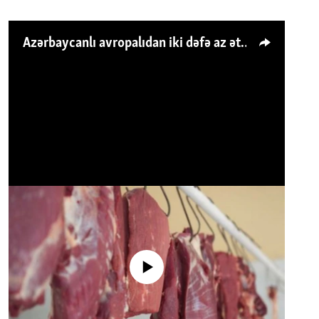
Azərbaycanlı avropalıdan iki dəfə az ət yeyir, amma... 'Qiymət artımı qaçılmazdır'
No media source currently available