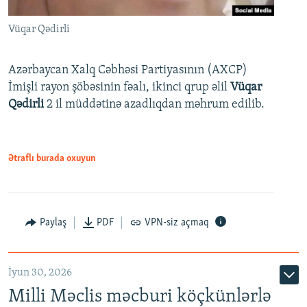
Vüqar Qədirli
Azərbaycan Xalq Cəbhəsi Partiyasının (AXCP)
İmişli rayon şöbəsinin fəalı, ikinci qrup əlil
Vüqar
Qədirli
2 il müddətinə azadlıqdan məhrum edilib.
Ətraflı burada oxuyun
Paylaş
PDF
VPN-siz açmaq
İyun 30, 2026
Milli Məclis məcburi köçkünlərlə