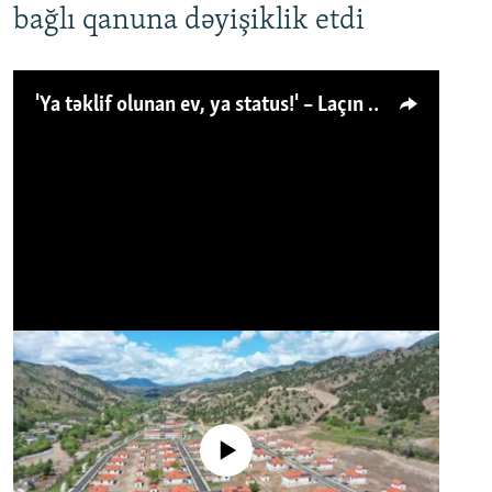
bağlı qanuna dəyişiklik etdi
'Ya təklif olunan ev, ya status!' – Laçın köçkünü: 'Laçından başqa heç hara!'
No media source currently available