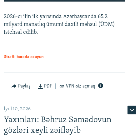
240p
2026-cı ilin ilk yarısında Azərbaycanda 65.2
360p
milyard manatlıq ümumi daxili məhsul (ÜDM)
480p
Auto
240p
360p
480p
istehsal edilib.
720p
720p
1080p
1080p
Ətraflı burada oxuyun
Paylaş
PDF
VPN-siz açmaq
İyul 10, 2026
Yaxınları: Bəhruz Səmədovun
gözləri xeyli zəifləyib