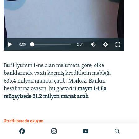
Auto
0:00
2:34
240p
Bu il iyunun 1-nə olan məlumata görə, ölkə
360p
banklarında vaxtı keçmiş kreditlərin məbləği
480p
635.4 milyon manata çatıb. Mərkəzi Bankın
720p
hesabatına əsasən, bu göstərici
mayın 1-i ilə
müqayisədə 21.2 milyon manat artıb.
1080p
Ətraflı burada oxuyun