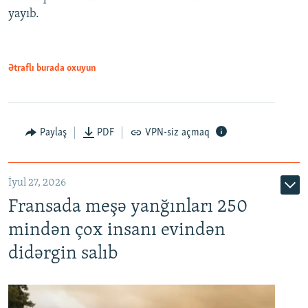
yayıb.
Ətraflı burada oxuyun
Paylaş
PDF
VPN-siz açmaq
İyul 27, 2026
Fransada meşə yanğınları 250
mindən çox insanı evindən
didərgin salıb