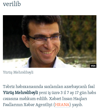
verilib
Yürüş Mehrəlibəyli
Təbriz həbsxanasında saxlanılan azərbaycanlı fəal
Yürüş Mehrəlibəyli
yeni iş üzrə 3 il 7 ay 17 gün həbs
cəzasına məhkum edilib. Xəbəri İnsan Haqları
Fəallarının Xəbər Agentliyi (
HRANA
) yayıb.