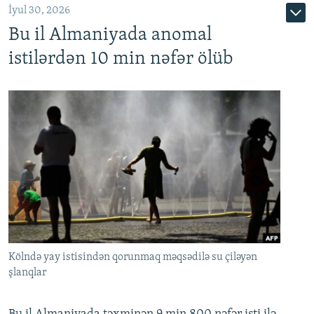
İyul 30, 2026
Bu il Almaniyada anomal
istilərdən 10 min nəfər ölüb
Kölndə yay istisindən qorunmaq məqsədilə su çiləyən
şlanqlar