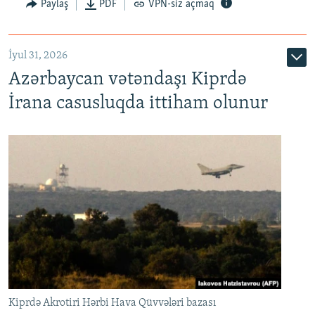
Paylaş
PDF
VPN-siz açmaq
İyul 31, 2026
Azərbaycan vətəndaşı Kiprdə
İrana casusluqda ittiham olunur
Kiprdə Akrotiri Hərbi Hava Qüvvələri bazası