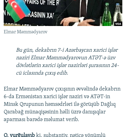
İNFOQRAFIKA
AZƏRBAYCAN ƏDƏBIYYATI KITABXANASI
MISSIYAMIZ
BIZI IZLƏ
KARIKATURA
İSLAM VƏ DEMOKRATIYA
PEŞƏ ETIKASI VƏ JURNALISTIKA STANDARTLARIMIZ
İZ - MƏDƏNIYYƏT PROQRAMI
MATERIALLARIMIZDAN ISTIFADƏ
Elmar Məmmədyarov
AZADLIQRADIOSU MOBIL TELEFONUNUZDA
RFE/RL-in bütün saytları
BIZIMLƏ ƏLAQƏ
Bu gün, dekabrın 7-i Azərbaycan xarici işlər
naziri Elmar Məmmədyarovun ATƏT-ə üzv
XƏBƏR BÜLLETENLƏRIMIZ
dövlətlərin xarici işlər nazirləri şurasının 24-
cü iclasında çıxış edib.
Elmar Məmmədyarov çıxışının əvvəlində dekabrın
6-da Ermənistan xarici işlər naziri və ATƏT-in
Minsk Qrupunun həmsədrləri ilə görüşüb Dağlıq
Qarabağ münaqişəsinin həlli üzrə danışıqlar
aparması barədə məlumat verib.
O, vurğulayıb
ki, substantiv, nəticə yönümlü