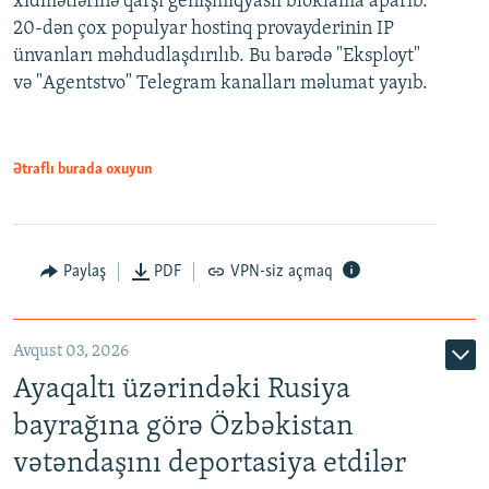
xidmətlərinə qarşı genişmiqyaslı bloklama aparıb.
20-dən çox populyar hostinq provayderinin IP
ünvanları məhdudlaşdırılıb. Bu barədə "Eksployt"
və "Agentstvo" Telegram kanalları məlumat yayıb.
Ətraflı burada oxuyun
Paylaş
PDF
VPN-siz açmaq
Avqust 03, 2026
Ayaqaltı üzərindəki Rusiya
bayrağına görə Özbəkistan
vətəndaşını deportasiya etdilər