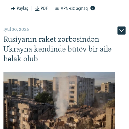
Paylaş
PDF
VPN-siz açmaq
İyul 30, 2026
Rusiyanın raket zərbəsindən
Ukrayna kəndində bütöv bir ailə
həlak olub