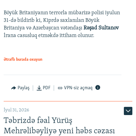
Böyük Britaniyanın terrorla mübarizə polisi iyulun
31-də bildirib ki, Kiprdə saxlanılan Böyük
Britaniya və Azərbaycan vətəndaşı
Rəşad Sultanov
İrana casusluq etməkdə ittiham olunur.
Ətraflı burada oxuyun
Paylaş
PDF
VPN-siz açmaq
İyul 31, 2026
Təbrizdə fəal Yürüş
Mehrəlibəyliyə yeni həbs cəzası