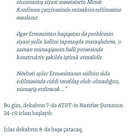
olunmamış siyasi məsələlərin Minsk
Konfransı çərçivəsində müzakirə edilməsinə
əsaslanır.
Əgər Ermənistan həqiqətən də problemin
siyasi yolla həllini tapmaqda maraqlıdırsa, o
zaman münaqişənin həlli prosesində
konstruktiv şəkildə iştirak etməlidir.
Növbəti aylar Ermənistanın sülhün əldə
edilməsində ciddi tərəfdaş olub-olmadığını,
nümayiş etdirəcək...”
Bu gün, dekabrın 7-də ATƏT-in Nazirlər Şurasının
24-cü iclası başlayıb.
İclas dekabrın 8-də başa çatacaq.