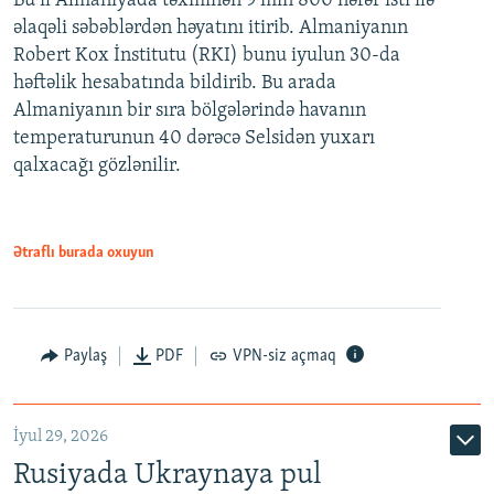
Bu il Almaniyada təxminən 9 min 800 nəfər isti ilə
əlaqəli səbəblərdən həyatını itirib. Almaniyanın
Robert Kox İnstitutu (RKI) bunu iyulun 30-da
həftəlik hesabatında bildirib. Bu arada
Almaniyanın bir sıra bölgələrində havanın
temperaturunun 40 dərəcə Selsidən yuxarı
qalxacağı gözlənilir.
Ətraflı burada oxuyun
Paylaş
PDF
VPN-siz açmaq
İyul 29, 2026
Rusiyada Ukraynaya pul