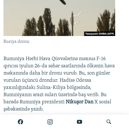
Rusiya dronu
Rumıniya Hərbi Hava Qüvvələrinə məxsus F-16
qırıcısı iyulun 26-da səhər saatlarında ölkənin hava
məkanında daha bir dronu vurub. Bu, son günlər
vurulan üçüncü drondur. Hadisə Odessa
yaxınlığındakı Sulina-Kiliya bölgəsində,
Rumıniyanın ərazi suları üzərində baş verib. Bu
barədə Rumıniya prezidenti
Nikuşor Dan
X sosial
şəbəkəsində yazıb.