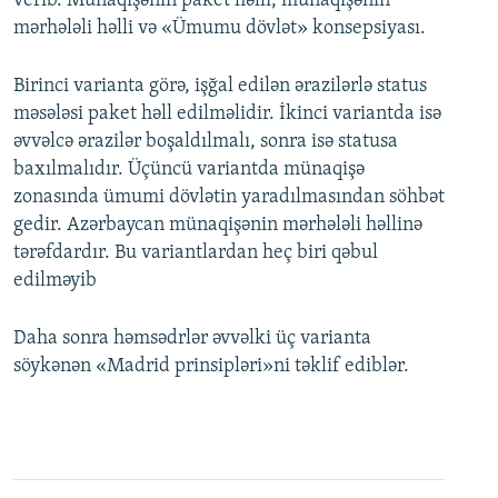
verib. Münaqişənin paket həlli, münaqişənin
mərhələli həlli və «Ümumu dövlət» konsepsiyası.
Birinci varianta görə, işğal edilən ərazilərlə status
məsələsi paket həll edilməlidir. İkinci variantda isə
əvvəlcə ərazilər boşaldılmalı, sonra isə statusa
baxılmalıdır. Üçüncü variantda münaqişə
zonasında ümumi dövlətin yaradılmasından söhbət
gedir. Azərbaycan münaqişənin mərhələli həllinə
tərəfdardır. Bu variantlardan heç biri qəbul
edilməyib
Daha sonra həmsədrlər əvvəlki üç varianta
söykənən «Madrid prinsipləri»ni təklif ediblər.