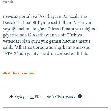
vurub
news.az portalı və "Azərbaycan Dənizçilərinə
Dəstək" İctimai Birliyinin sədri İlham Nəsirovun
yaydığı məlumata görə, Odessa limanı yaxınlığında
göyərtəsində 12 Azərbaycan və bir Türkiyə
vətəndaşı olan quru yük gəmisi hücuma məruz
qalıb. "Albatros Corporation" şirkətinə məxsus
"ATA-2" adlı gəmiyə üç dron zərbəsi endirilib.
Ətraflı burada oxuyun
Paylaş
PDF
VPN-siz açmaq