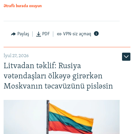
Ətraflı burada oxuyun
Paylaş
PDF
VPN-siz açmaq
İyul 27, 2026
Litvadan təklif: Rusiya
vətəndaşları ölkəyə girərkən
Moskvanın təcavüzünü pisləsin