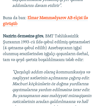
addımlarını davam etdirir”.
Buna da bax:
Elmar Məmmədyarov AB elçisi ilə
görüşüb
Nazirin deməsinə görə
, BMT Təhlükəsizlik
Şurasının 1993-cü ildə qəbul edilmiş qətnamələri
(4 qətnamə qəbul edilib) Azərbaycanın işğal
olunmuş ərazilərindən işğalçı qoşunların dərhal,
tam və qeyd-şərtsiz boşaldılmasını tələb edir:
“Qarşılıqlı addım olaraq kommunikasiya və
nəqliyyat xətlərinin açılmasına çağırış edir.
Məcburi köçkünlərin öz doğma yurdlarına
qayıtmalarına yardım edilməsinə israr edir.
Bu yanaşmanın əsas mahiyyəti münaqişənin
nəticələrinin aradan qaldırılmasına və həll