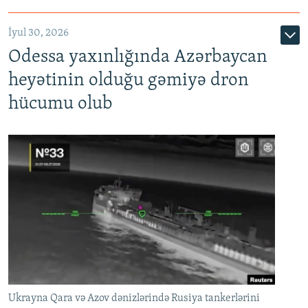
İyul 30, 2026
Odessa yaxınlığında Azərbaycan
heyətinin olduğu gəmiyə dron
hücumu olub
Ukrayna Qara və Azov dənizlərində Rusiya tankerlərini