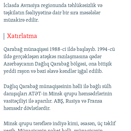
İclasda Avrasiya regionunda təhlükəsizlik və
təşkilatın fəaliyyətinə dair bir sıra məsələlər
müzakirə edilir.
Xatırlatma
Qarabağ münaqişəsi 1988-ci ildə başlayıb. 1994-cü
ildə gerçəkləşən atəşkəs razılaşmasına qədər
Azərbaycanın Dağlıq Qarabağ bölgəsi, ona bitişik
yeddi rayon və bəzi əlavə kəndlər işğal edilib.
Dağlıq Qarabağ münaqişəsinin həlli ilə bağlı sülh
danışıqları ATƏT-in Minsk qrupu həmsədrlərinin
vasitəçiliyi ilə aparılır. ABŞ, Rusiya və Fransa
həmsədr dövlətlərdir.
Minsk qrupu tərəflərə indiyə kimi, əsasən, üç təklif