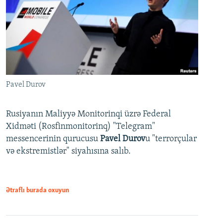
Pavel Durov
Rusiyanın Maliyyə Monitorinqi üzrə Federal
Xidməti (Rosfinmonitorinq) "Telegram"
messencerinin qurucusu
Pavel Durov
u "terrorçular
və ekstremistlər" siyahısına salıb.
Ətraflı burada oxuyun