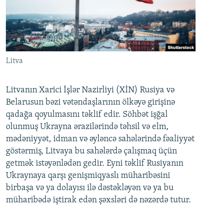
Litva
Litvanın Xarici İşlər Nazirliyi (XİN) Rusiya və
Belarusun bəzi vətəndaşlarının ölkəyə girişinə
qadağa qoyulmasını təklif edir. Söhbət işğal
olunmuş Ukrayna ərazilərində təhsil və elm,
mədəniyyət, idman və əyləncə sahələrində fəaliyyət
göstərmiş, Litvaya bu sahələrdə çalışmaq üçün
getmək istəyənlədən gedir. Eyni təklif Rusiyanın
Ukraynaya qarşı genişmiqyaslı müharibəsini
birbaşa və ya dolayısı ilə dəstəkləyən və ya bu
müharibədə iştirak edən şəxsləri də nəzərdə tutur.