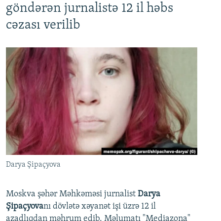
göndərən jurnalistə 12 il həbs
cəzası verilib
Darya Şipaçyova
Moskva şəhər Məhkəməsi jurnalist
Darya
Şipaçyova
nı dövlətə xəyanət işi üzrə 12 il
azadlıqdan məhrum edib. Məlumatı "Mediazona"