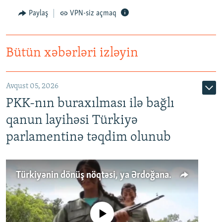
Paylaş
VPN-siz açmaq
Bütün xəbərləri izləyin
Avqust 05, 2026
PKK-nın buraxılması ilə bağlı
qanun layihəsi Türkiyə
parlamentinə təqdim olunub
Türkiyənin dönüş nöqtəsi, ya Ərdoğana üçüncü şans: PKK ilə qəfil barışıq nə deməkdir?
No media source currently available