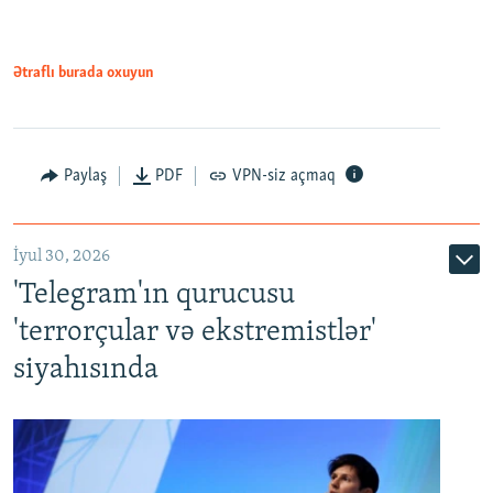
Ətraflı burada oxuyun
Paylaş
PDF
VPN-siz açmaq
İyul 30, 2026
'Telegram'ın qurucusu
'terrorçular və ekstremistlər'
siyahısında