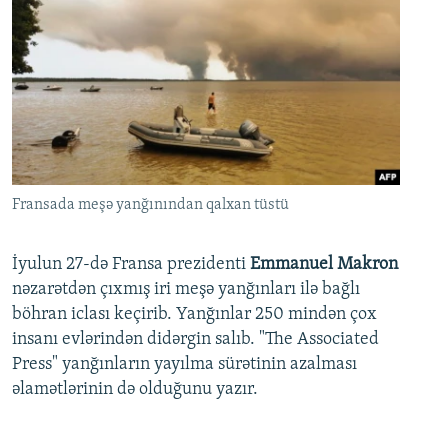
Fransada meşə yanğınından qalxan tüstü
İyulun 27-də Fransa prezidenti
Emmanuel Makron
nəzarətdən çıxmış iri meşə yanğınları ilə bağlı
böhran iclası keçirib. Yanğınlar 250 mindən çox
insanı evlərindən didərgin salıb. "The Associated
Press" yanğınların yayılma sürətinin azalması
əlamətlərinin də olduğunu yazır.