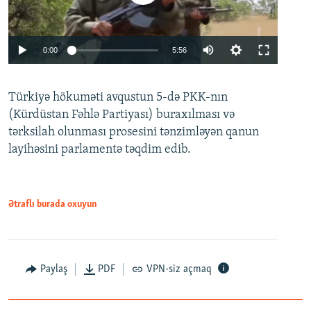
Auto
0:00
5:56
240p
Türkiyə hökuməti avqustun 5-də PKK-nın
360p
(Kürdüstan Fəhlə Partiyası) buraxılması və
480p
Auto
240p
360p
480p
tərksilah olunması prosesini tənzimləyən qanun
720p
layihəsini parlamentə təqdim edib.
720p
1080p
1080p
Ətraflı burada oxuyun
Paylaş
PDF
VPN-siz açmaq