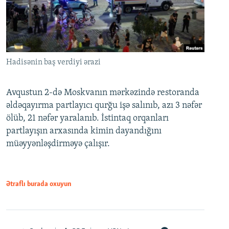
Hadisənin baş verdiyi ərazi
Avqustun 2-də Moskvanın mərkəzində restoranda
əldəqayırma partlayıcı qurğu işə salınıb, azı 3 nəfər
ölüb, 21 nəfər yaralanıb. İstintaq orqanları
partlayışın arxasında kimin dayandığını
müəyyənləşdirməyə çalışır.
Ətraflı burada oxuyun