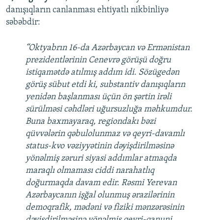
danışıqların canlanması ehtiyatlı nikbinliyə
səbəbdir:
“Oktyabrın 16-da Azərbaycan və Ermənistan
prezidentlərinin Cenevrə görüşü doğru
istiqamətdə atılmış addım idi. Sözügedən
görüş sübut etdi ki, substantiv danışıqların
yenidən başlanması üçün ön şərtin irəli
sürülməsi cəhdləri uğursuzluğa məhkumdur.
Buna baxmayaraq, regiondakı bəzi
qüvvələrin qəbulolunmaz və qeyri-davamlı
status-kvo vəziyyətinin dəyişdirilməsinə
yönəlmiş zəruri siyasi addımlar atmaqda
maraqlı olmaması ciddi narahatlıq
doğurmaqda davam edir. Rəsmi Yerevan
Azərbaycanın işğal olunmuş ərazilərinin
demoqrafik, mədəni və fiziki mənzərəsinin
dəyişdirilməsinə yönəlmiş qeyri-qanuni