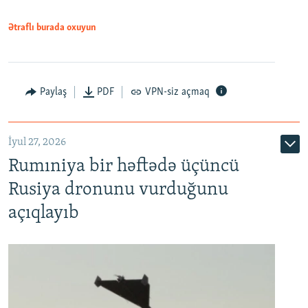
Ətraflı burada oxuyun
Paylaş
PDF
VPN-siz açmaq
İyul 27, 2026
Rumıniya bir həftədə üçüncü
Rusiya dronunu vurduğunu
açıqlayıb