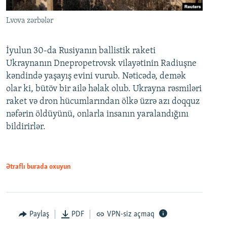
Lvova zərbələr
İyulun 30-da Rusiyanın ballistik raketi
Ukraynanın Dnepropetrovsk vilayətinin Radiuşne
kəndində yaşayış evini vurub. Nəticədə, demək
olar ki, bütöv bir ailə həlak olub. Ukrayna rəsmiləri
raket və dron hücumlarından ölkə üzrə azı doqquz
nəfərin öldüyünü, onlarla insanın yaralandığını
bildirirlər.
Ətraflı burada oxuyun
Paylaş
PDF
VPN-siz açmaq